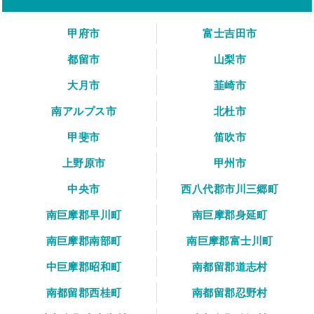
甲府市
富士吉田市
都留市
山梨市
大月市
韮崎市
南アルプス市
北杜市
甲斐市
笛吹市
上野原市
甲州市
中央市
西八代郡市川三郷町
南巨摩郡早川町
南巨摩郡身延町
南巨摩郡南部町
南巨摩郡富士川町
中巨摩郡昭和町
南都留郡道志村
南都留郡西桂町
南都留郡忍野村