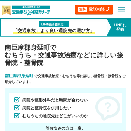
menu
電話相談
無料
LINE登録者限定！
LINEに
登録
「交通事故：より良い通院先の選び方」
南巨摩郡身延町で
むちうち・交通事故治療などに詳しい接
骨院・整骨院
南巨摩郡身延町
で交通事故治療・むちうち等に詳しい整骨院・接骨院をご
紹介しています。
病院や整形外科だと時間が合わない
病院と整骨院を併用したい
むちうちの通院先はどこがいいのか
等お悩みの方は一度、