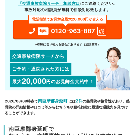
「交通事故病院サーチ」相談窓口
にご連絡ください。
事故対応の相談員が無料で相談対応致します。
電話相談でお見舞金最大20,000円が貰える
0120-963-887
24h
無料
対応
※050に切り替わる場合があります（通話無料）
交通事故病院サーチから
ご予約・通院された方には
20,000
最大
円
のお見舞金支給中！
南巨摩郡身延町
2件
2026/08/09時点で
には
の整骨院や接骨院があり、整
骨院の詳細情報や口コミ等からむちうちや腰椎捻挫に最適な通院先を見つけ
ることができます。
南巨摩郡身延町で