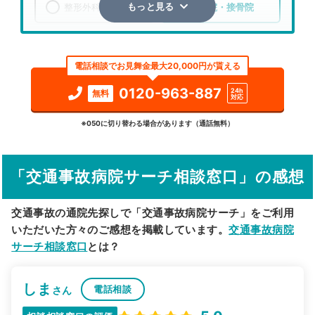
整形外科
整骨院・接骨院
もっと見る
エリア
山梨県
南巨摩郡身延町
電話相談でお見舞金最大20,000円が貰える
検索する
0120-963-887
24h
無料
対応
詳細条件で絞り込む
※050に切り替わる場合があります（通話無料）
その他の検索方法
「交通事故病院サーチ相談窓口」の感想
駅から探す
院名から探す
交通事故の通院先探しで「交通事故病院サーチ」をご利用
いただいた方々のご感想を掲載しています。
交通事故病院
サーチ相談窓口
とは？
しま
電話相談
さん