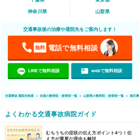
神奈川県
山梨県
交通事故後の治療や通院先をご案内します！
電話で無料相談
無料
featured_play_list
LINEで無料相談
webで無料相談
交通事故 通院先検索
全国の整骨院・接骨院一覧
山梨県の整骨院・接骨院一覧
南巨摩
よくわかる交通事故病院ガイド
むちうちの症状の伝え方ポイント4つ！伝
え方が重要な理由も解説