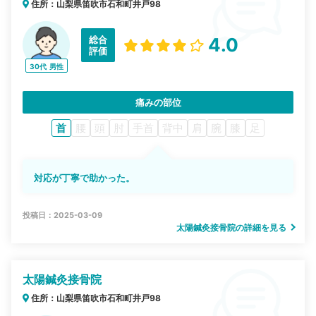
住所：山梨県笛吹市石和町井戸98
総合
4.0
評価
30代
男性
痛みの部位
首
腰
頭
肘
手首
背中
肩
腕
膝
足
対応が丁寧で助かった。
投稿日：2025-03-09
太陽鍼灸接骨院の詳細を見る
太陽鍼灸接骨院
住所：山梨県笛吹市石和町井戸98