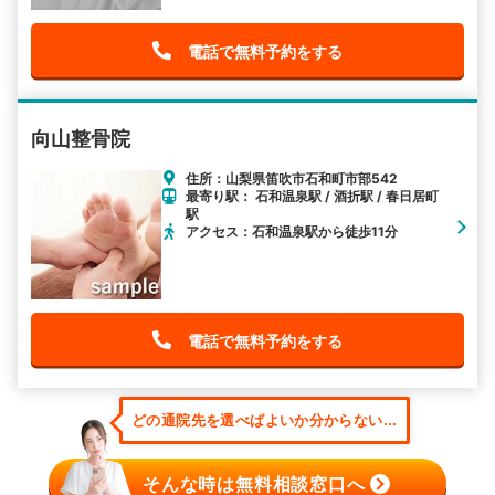
電話で無料予約をする
向山整骨院
住所：山梨県笛吹市石和町市部542
最寄り駅： 石和温泉駅 / 酒折駅 / 春日居町
駅
アクセス：石和温泉駅から徒歩11分
電話で無料予約をする
どの通院先を選べばよいか分からない...
そんな時は無料相談窓口へ