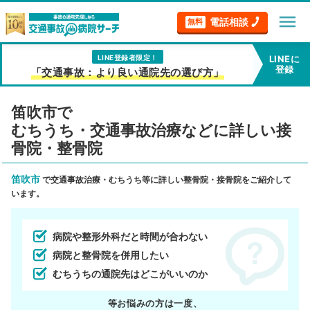
menu
電話相談
無料
LINE登録者限定！
LINEに
登録
「交通事故：より良い通院先の選び方」
笛吹市で
むちうち・交通事故治療などに詳しい接
骨院・整骨院
笛吹市
で交通事故治療・むちうち等に詳しい整骨院・接骨院をご紹介して
います。
病院や整形外科だと時間が合わない
病院と整骨院を併用したい
むちうちの通院先はどこがいいのか
等お悩みの方は一度、