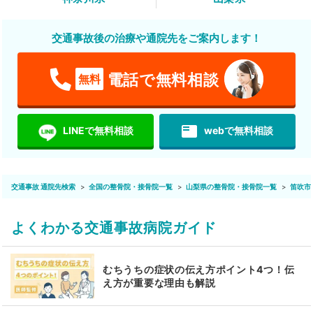
交通事故後の治療や通院先をご案内します！
電話で無料相談
無料
featured_play_list
LINEで無料相談
webで無料相談
交通事故 通院先検索
全国の整骨院・接骨院一覧
山梨県の整骨院・接骨院一覧
笛吹市
よくわかる交通事故病院ガイド
むちうちの症状の伝え方ポイント4つ！伝
え方が重要な理由も解説