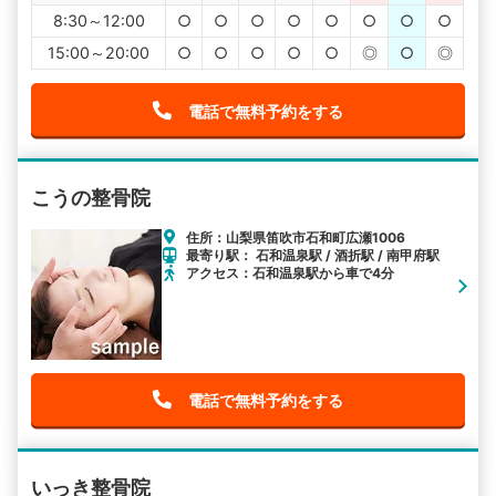
8:30～12:00
○
○
○
○
○
○
○
○
15:00～20:00
○
○
○
○
○
◎
○
◎
電話で無料予約をする
こうの整骨院
住所：山梨県笛吹市石和町広瀬1006
最寄り駅： 石和温泉駅 / 酒折駅 / 南甲府駅
アクセス：石和温泉駅から車で4分
電話で無料予約をする
いっき整骨院