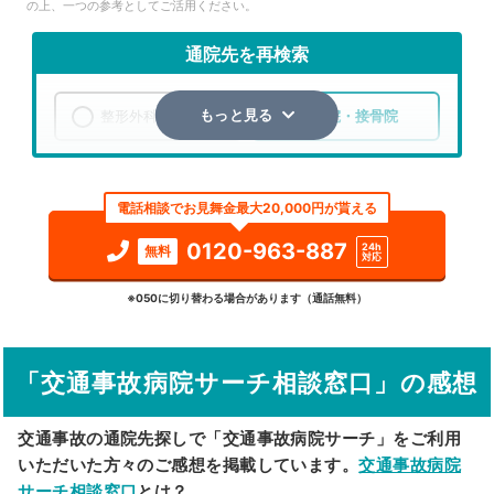
の上、一つの参考としてご活用ください。
通院先を再検索
整形外科
整骨院・接骨院
もっと見る
エリア
山梨県
笛吹市
電話相談でお見舞金最大20,000円が貰える
検索する
0120-963-887
24h
無料
対応
詳細条件で絞り込む
※050に切り替わる場合があります（通話無料）
その他の検索方法
「交通事故病院サーチ相談窓口」の感想
駅から探す
院名から探す
交通事故の通院先探しで「交通事故病院サーチ」をご利用
いただいた方々のご感想を掲載しています。
交通事故病院
サーチ相談窓口
とは？