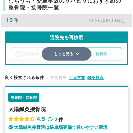
むちうち・交通事故のリハビリにおすすめの
整骨院・接骨院一覧
15
件
2026/08/09時点
通院先を再検索
整形外科
整骨院・接骨院
もっと見る
エリア
山梨県
笛吹市
良く検索される条件
：
夜間営業
土日営業
鍼灸対応
検索する
整骨院・接骨院
詳細条件で絞り込む
太陽鍼灸接骨院
その他の検索方法
4.5
2
件
駅から探す
院名から探す
太陽鍼灸接骨院は駐車場完備で通いやすい環境