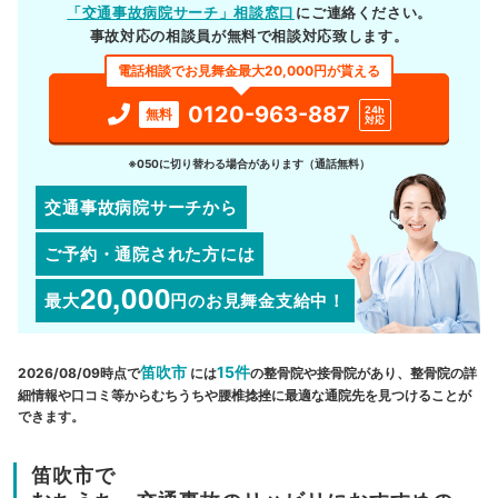
「交通事故病院サーチ」相談窓口
にご連絡ください。
事故対応の相談員が無料で相談対応致します。
電話相談でお見舞金最大20,000円が貰える
0120-963-887
24h
無料
対応
※050に切り替わる場合があります（通話無料）
交通事故病院サーチから
ご予約・通院された方には
20,000
最大
円
のお見舞金支給中！
笛吹市
15件
2026/08/09時点で
には
の整骨院や接骨院があり、整骨院の詳
細情報や口コミ等からむちうちや腰椎捻挫に最適な通院先を見つけることが
できます。
笛吹市で