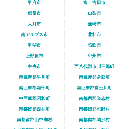
甲府市
富士吉田市
都留市
山梨市
大月市
韮崎市
南アルプス市
北杜市
甲斐市
笛吹市
上野原市
甲州市
中央市
西八代郡市川三郷町
南巨摩郡早川町
南巨摩郡身延町
南巨摩郡南部町
南巨摩郡富士川町
中巨摩郡昭和町
南都留郡道志村
南都留郡西桂町
南都留郡忍野村
南都留郡山中湖村
南都留郡鳴沢村