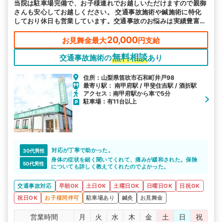
当院は駐車場完備で、お子様連れでお越しいただけますので親御
さんも安心してお越しください。 交通事故施術や鍼施術に特化
しており休日も営業しています。交通事故のお悩みは実績豊富な
当院へお任せください。
20,000
お見舞金最大
円支給
無料相談
交通事故施術の
あり
住所：山梨県笛吹市石和町井戸98
最寄り駅： 南甲府駅 / 甲斐住吉駅 / 酒折駅
アクセス：南甲府駅から車で5分
駐車場：有11台以上
対応が丁寧で助かった。
30代男性
身体の症状を細く聞いてくれて、痛みが緩和された。保険
50代男性
についても詳しく教えてくれたのでよかった。
交通事故対応
早朝OK
土日OK
土曜日OK
日曜日OK
日祝OK
祝日OK
お子様同伴可
駐車場あり
鍼灸
お見舞金
営業時間
月
火
水
木
金
土
日
祝