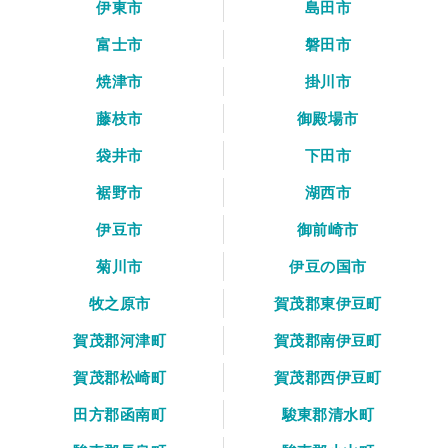
伊東市
島田市
富士市
磐田市
焼津市
掛川市
藤枝市
御殿場市
袋井市
下田市
裾野市
湖西市
伊豆市
御前崎市
菊川市
伊豆の国市
牧之原市
賀茂郡東伊豆町
賀茂郡河津町
賀茂郡南伊豆町
賀茂郡松崎町
賀茂郡西伊豆町
田方郡函南町
駿東郡清水町