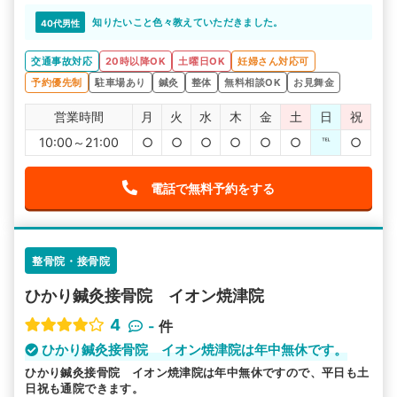
知りたいこと色々教えていただきました。
40代男性
交通事故対応
20時以降OK
土曜日OK
妊婦さん対応可
予約優先制
駐車場あり
鍼灸
整体
無料相談OK
お見舞金
営業時間
月
火
水
木
金
土
日
祝
10:00～21:00
○
○
○
○
○
○
℡
○
電話で無料予約をする
整骨院・接骨院
ひかり鍼灸接骨院 イオン焼津院
4
-
件
ひかり鍼灸接骨院 イオン焼津院は年中無休です。
ひかり鍼灸接骨院 イオン焼津院は年中無休ですので、平日も土
日祝も通院できます。