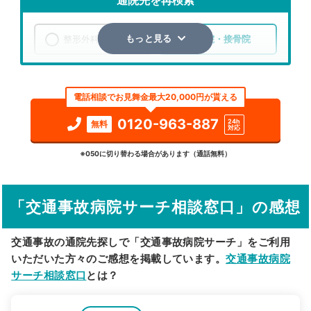
通院先を再検索
整形外科
整骨院・接骨院
もっと見る
エリア
静岡県
焼津市
電話相談でお見舞金最大20,000円が貰える
検索する
0120-963-887
24h
無料
対応
詳細条件で絞り込む
※050に切り替わる場合があります（通話無料）
その他の検索方法
「交通事故病院サーチ相談窓口」の感想
駅から探す
院名から探す
交通事故の通院先探しで「交通事故病院サーチ」をご利用
いただいた方々のご感想を掲載しています。
交通事故病院
サーチ相談窓口
とは？