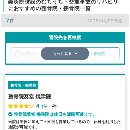
鍼灸院併設のむちうち・交通事故のリハビリ
におすすめの整骨院・接骨院一覧
7
件
2026/08/09時点
通院先を再検索
整形外科
整骨院・接骨院
もっと見る
エリア
静岡県
焼津市
検索する
整骨院・接骨院
整骨院葵堂 焼津院
詳細条件で絞り込む
4
-
件
その他の検索方法
整骨院葵堂 焼津院は休日も通院可能です。
当院は平日に加えて土日祝も営業しているので、休日を利用した
駅から探す
院名から探す
通院が可能です。