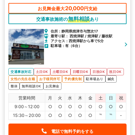
20,000
お見舞金最大
円支給
無料相談
交通事故施術の
あり
住所：静岡県焼津市与惣次17
最寄り駅： 西焼津駅 / 焼津駅 / 藤枝駅
アクセス：西焼津駅から車で5分
駐車場：有（6台）
交通事故対応
土日OK
土曜日OK
日曜日OK
日祝OK
祝日OK
女性の先生在籍
お子様同伴可
予約優先制
駐車場あり
鍼灸
整体
無料相談OK
お見舞金
営業時間
月
火
水
木
金
土
日
祝
9:00～12:00
○
○
○
○
○
○
○
○
15:30～20:00
○
○
○
○
○
℡
℡
-
電話で無料予約をする