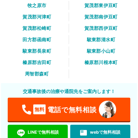
牧之原市
賀茂郡東伊豆町
賀茂郡河津町
賀茂郡南伊豆町
賀茂郡松崎町
賀茂郡西伊豆町
田方郡函南町
駿東郡清水町
駿東郡長泉町
駿東郡小山町
榛原郡吉田町
榛原郡川根本町
周智郡森町
交通事故後の治療や通院先をご案内します！
電話で無料相談
無料
featured_play_list
LINEで無料相談
webで無料相談