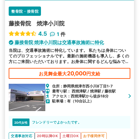
整骨院・接骨院
藤接骨院 焼津小川院
4.5
1
件
藤接骨院 焼津小川院は交通事故施術に特化
当院は、交通事故施術に特化しています。 私たちは身体につい
てのプロフェッショナルです。最新の施術機器も導入し、多くの
方にご来院いただいております。お身体に関するどんな悩みで
も、まずはお気軽にご相談下さい。
20,000
お見舞金最大
円支給
住所：静岡県焼津市西小川8丁目1-7
最寄り駅： 西焼津駅 / 焼津駅 / 藤枝駅
アクセス：西焼津駅から徒歩18分
駐車場：有（10台以上）
フレンドリーでよかったです。
20代女性
交通事故対応
20時以降OK
土曜日OK
お子様同伴可