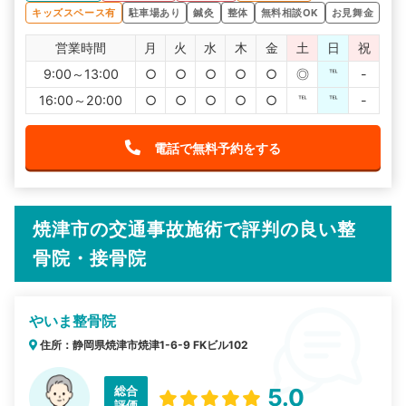
キッズスペース有
駐車場あり
鍼灸
整体
無料相談OK
お見舞金
営業時間
月
火
水
木
金
土
日
祝
9:00～13:00
○
○
○
○
○
◎
℡
-
16:00～20:00
○
○
○
○
○
℡
℡
-
電話で無料予約をする
焼津市の交通事故施術で評判の良い整
骨院・接骨院
やいま整骨院
住所：静岡県焼津市焼津1-6-9 FKビル102
総合
5.0
評価