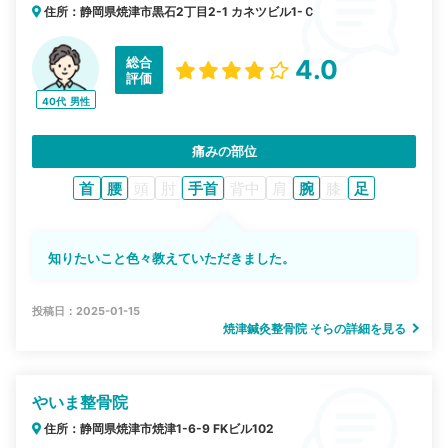
住所：静岡県焼津市黒石2丁目2-1 カネツビル1-Ｃ
総合
4.0
評価
40代
男性
痛みの部位
首
腰
頭
肘
手首
背中
肩
腕
膝
足
知りたいこと色々教えていただきました。
投稿日：2025-01-15
焼津鍼灸整骨院 そらの詳細を見る
やいま整骨院
住所：静岡県焼津市焼津1-6-9 FKビル102