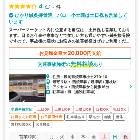
4
-
件
ひかり鍼灸接骨院 バロー小土院は土日祝も営業して
います
スーパーマーケット内に位置する当院は、土日祝も営業しており
ます。日頃お仕事や家事などで忙しい方も通いやすい鍼灸接骨院
ですので、事故後の症状にお悩みの被害者様はぜひご利用くださ
い。
20,000
お見舞金最大
円支給
無料相談
交通事故施術の
あり
住所：静岡県焼津市小土270-16
最寄り駅： 西焼津駅 / 焼津駅 / 藤枝駅
アクセス：西焼津駅から徒歩16分
駐車場：有（施設駐車場）
交通事故対応
土日OK
土曜日OK
日曜日OK
日祝OK
祝日OK
妊婦さん対応可
お子様同伴可
駐車場あり
駅ちか
鍼灸
整体
無料相談OK
お見舞金
営業時間
月
火
水
木
金
土
日
祝