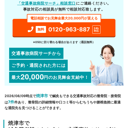
「交通事故病院サーチ」相談窓口
にご連絡ください。
事故対応の相談員が無料で相談対応致します。
電話相談でお見舞金最大20,000円が貰える
0120-963-887
24h
無料
対応
※050に切り替わる場合があります（通話無料）
交通事故病院サーチから
ご予約・通院された方には
20,000
最大
円
のお見舞金支給中！
焼津市
2026/08/09時点で
で鍼灸もできる交通事故対応の整骨院・接骨院
7件
は
件あり、整骨院の詳細情報や口コミ等からむちうちや腰椎捻挫に最適
な通院先を見つけることができます。
焼津市で