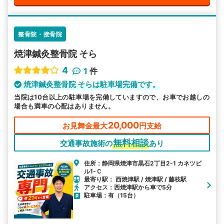
整骨院・接骨院
焼津鍼灸整骨院 そら
4
1
件
焼津鍼灸整骨院 そらは駐車場完備です。
当院は10台以上の駐車場を完備していますので、お車でお越しの
場合も満車の心配はありません。
20,000
お見舞金最大
円支給
無料相談
交通事故施術の
あり
住所：静岡県焼津市黒石2丁目2-1 カネツビ
ル1-Ｃ
最寄り駅： 西焼津駅 / 焼津駅 / 藤枝駅
アクセス：西焼津駅から車で5分
駐車場：有（15台）