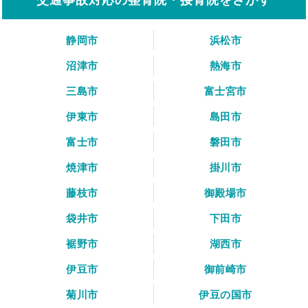
静岡市
浜松市
沼津市
熱海市
三島市
富士宮市
伊東市
島田市
富士市
磐田市
焼津市
掛川市
藤枝市
御殿場市
袋井市
下田市
裾野市
湖西市
伊豆市
御前崎市
菊川市
伊豆の国市