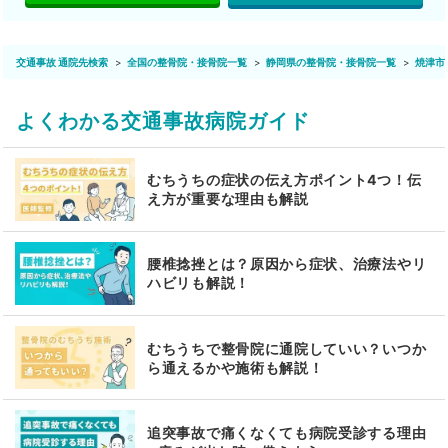
交通事故 通院先検索
全国の整骨院・接骨院一覧
静岡県の整骨院・接骨院一覧
焼津市
よくわかる交通事故病院ガイド
むちうちの症状の伝え方ポイント4つ！伝
え方が重要な理由も解説
腰椎捻挫とは？原因から症状、治療法やリ
ハビリも解説！
むちうちで整骨院に通院していい？いつか
ら通えるかや施術も解説！
追突事故で痛くなくても病院受診する理由