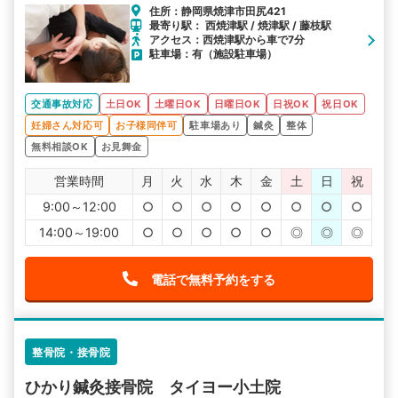
住所：静岡県焼津市田尻421
最寄り駅： 西焼津駅 / 焼津駅 / 藤枝駅
アクセス：西焼津駅から車で7分
駐車場：有（施設駐車場）
交通事故対応
土日OK
土曜日OK
日曜日OK
日祝OK
祝日OK
妊婦さん対応可
お子様同伴可
駐車場あり
鍼灸
整体
無料相談OK
お見舞金
営業時間
月
火
水
木
金
土
日
祝
9:00～12:00
○
○
○
○
○
○
○
○
14:00～19:00
○
○
○
○
○
◎
◎
◎
電話で無料予約をする
整骨院・接骨院
ひかり鍼灸接骨院 タイヨー小土院