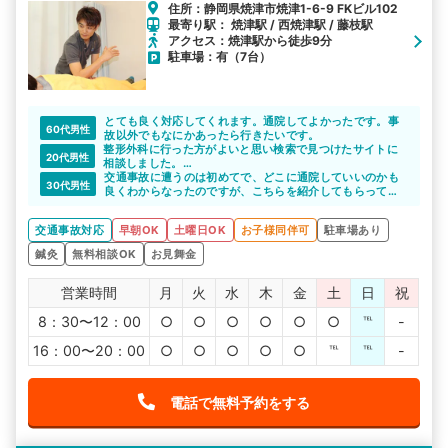
住所：静岡県焼津市焼津1-6-9 FKビル102
最寄り駅： 焼津駅 / 西焼津駅 / 藤枝駅
アクセス：焼津駅から徒歩9分
駐車場：有（7台）
とても良く対応してくれます。通院してよかったです。事
60代男性
故以外でもなにかあったら行きたいです。
整形外科に行った方がよいと思い検索で見つけたサイトに
20代男性
相談しました。
そこで紹介された整骨院ですが、優しくわかりやすい対応
交通事故に遭うのは初めてで、どこに通院していいのかも
30代男性
をしてくれて、安心して通院できました。
良くわからなったのですが、こちらを紹介してもらってよ
かったです。
痛みの様子とかきちんとヒアリングしたり体もみてもらっ
交通事故対応
早朝OK
土曜日OK
お子様同伴可
駐車場あり
て、丁寧に対応してもらえました。
鍼灸
無料相談OK
お見舞金
営業時間
月
火
水
木
金
土
日
祝
8：30〜12：00
○
○
○
○
○
○
℡
-
16：00〜20：00
○
○
○
○
○
℡
℡
-
電話で無料予約をする