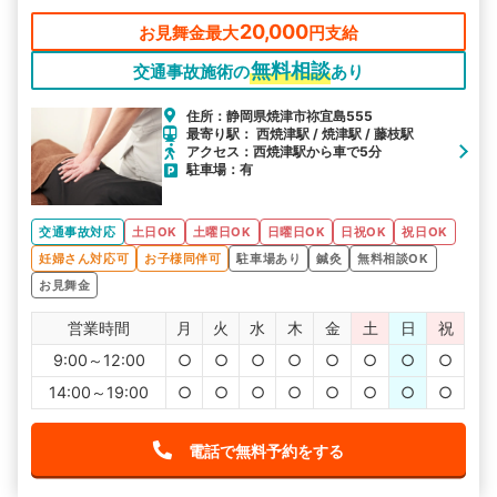
20,000
お見舞金最大
円支給
無料相談
交通事故施術の
あり
住所：静岡県焼津市祢宜島555
最寄り駅： 西焼津駅 / 焼津駅 / 藤枝駅
アクセス：西焼津駅から車で5分
駐車場：有
交通事故対応
土日OK
土曜日OK
日曜日OK
日祝OK
祝日OK
妊婦さん対応可
お子様同伴可
駐車場あり
鍼灸
無料相談OK
お見舞金
営業時間
月
火
水
木
金
土
日
祝
9:00～12:00
○
○
○
○
○
○
○
○
14:00～19:00
○
○
○
○
○
○
○
○
電話で無料予約をする