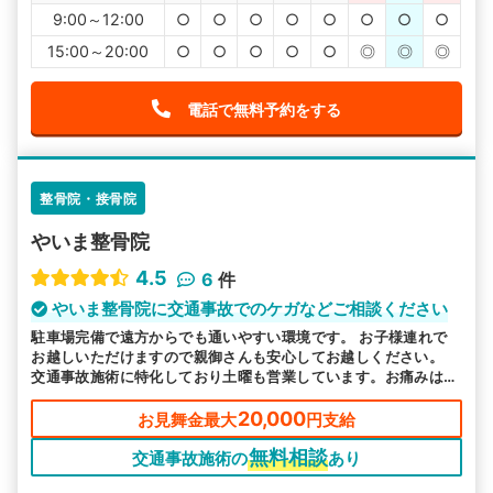
9:00～12:00
○
○
○
○
○
○
○
○
15:00～20:00
○
○
○
○
○
◎
◎
◎
電話で無料予約をする
整骨院・接骨院
やいま整骨院
4.5
6
件
やいま整骨院に交通事故でのケガなどご相談ください
駐車場完備で遠方からでも通いやすい環境です。 お子様連れで
お越しいただけますので親御さんも安心してお越しください。
交通事故施術に特化しており土曜も営業しています。お痛みは諦
めないで当院へお任せください。
20,000
お見舞金最大
円支給
無料相談
交通事故施術の
あり