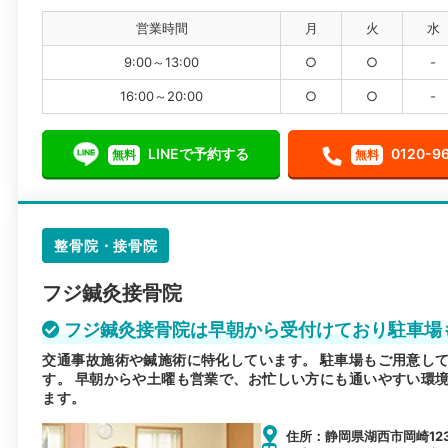
営業時間
月
火
水
9:00～13:00
○
○
-
16:00～20:00
○
○
-
LINEで予約する
0120-9
無料
無料
整骨院・接骨院
フジ鍼灸接骨院
フジ鍼灸接骨院は早朝から受付けており駐車場
交通事故施術や鍼施術に特化しています。 駐車場もご用意し
す。 早朝からや土曜も営業で、お忙しい方にも通いやすい環
ます。
住所：静岡県湖西市岡崎123