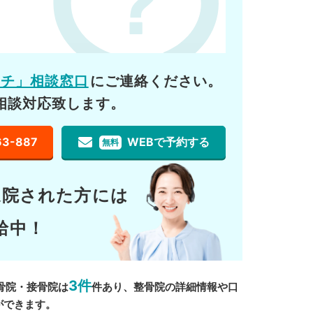
ーチ」相談窓口
にご連絡ください。
相談対応致します。
63-887
WEBで予約する
無料
通院された方には
給中！
3件
骨院・接骨院は
件あり、整骨院の詳細情報や口
ができます。