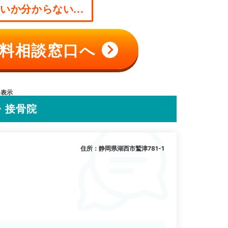
か分からない...
料相談窓口へ
を表示
・接骨院
住所：静岡県湖西市鷲津781-1