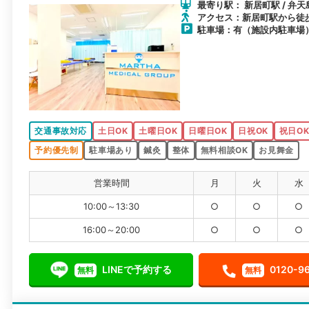
最寄り駅： 新居町駅 / 弁天
アクセス：新居町駅から徒
駐車場：有（施設内駐車場
交通事故対応
土日OK
土曜日OK
日曜日OK
日祝OK
祝日O
予約優先制
駐車場あり
鍼灸
整体
無料相談OK
お見舞金
営業時間
月
火
水
10:00～13:30
○
○
○
16:00～20:00
○
○
○
LINEで予約する
0120-9
無料
無料