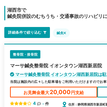
湖西市で
鍼灸院併設のむちうち・交通事故のリハビリ
詳細条件で絞り込む
鍼灸
整骨院・接骨院
マーサ鍼灸整骨院 イオンタウン湖西新居院
マーサ鍼灸整骨院 イオンタウン湖西新居院は
当院は施設内の広々した駐車場をご利用いただけますのでお車
20,000
お見舞金最大
円支給
4
-
件
住所：静岡県湖西市新居町新居