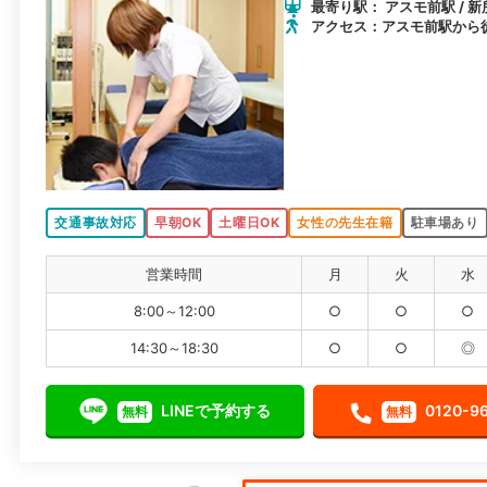
最寄り駅： アスモ前駅 / 新
アクセス：アスモ前駅から徒
交通事故対応
早朝OK
土曜日OK
女性の先生在籍
駐車場あり
営業時間
月
火
水
8:00～12:00
○
○
○
14:30～18:30
○
○
◎
LINEで予約する
0120-9
無料
無料