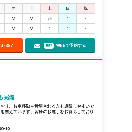
木
金
土
日
祝
○
○
◎
℡
-
○
○
℡
℡
-
63-887
WEBで予約する
無料
も完備
ており、お車移動を希望される方も通院しやすいで
境を整えています。皆様のお越しをお待ちしており
0-10