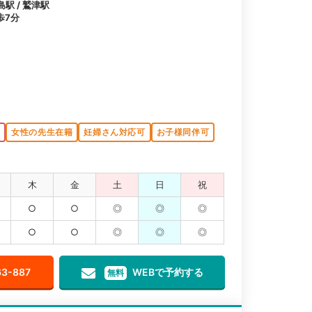
島駅 / 鷲津駅
歩7分
）
K
女性の先生在籍
妊婦さん対応可
お子様同伴可
木
金
土
日
祝
○
○
◎
◎
◎
○
○
◎
◎
◎
63-887
WEBで予約する
無料