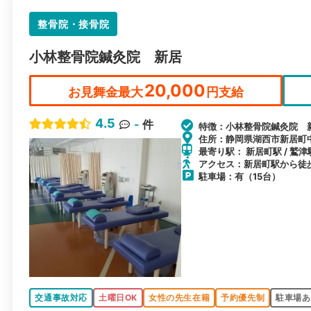
整骨院・接骨院
小林整骨院鍼灸院 新居
20,000
お見舞金最大
円支給
4.5
-
件
特徴：小林整骨院鍼灸院 
住所：静岡県湖西市新居町中
最寄り駅： 新居町駅 / 鷲津
アクセス：新居町駅から徒歩
駐車場：有（15台）
交通事故対応
土曜日OK
女性の先生在籍
予約優先制
駐車場あ