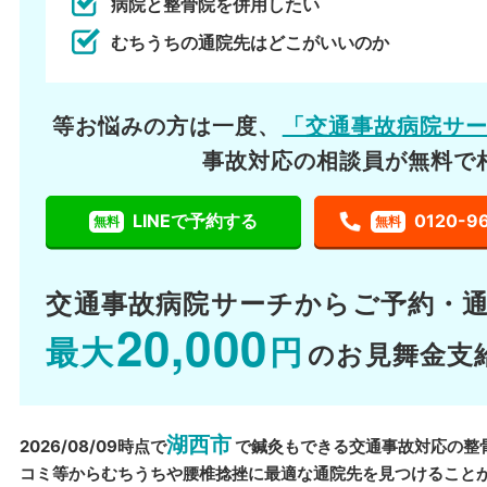
病院と整骨院を併用したい
むちうちの通院先はどこがいいのか
等お悩みの方は一度、
「交通事故病院サ
事故対応の相談員が無料で
LINEで予約する
0120-9
無料
無料
交通事故病院サーチから
ご予約・
20,000
最大
円
のお見舞金支
湖西市
2026/08/09時点で
で鍼灸もできる交通事故対応の整
コミ等からむちうちや腰椎捻挫に最適な通院先を見つけること