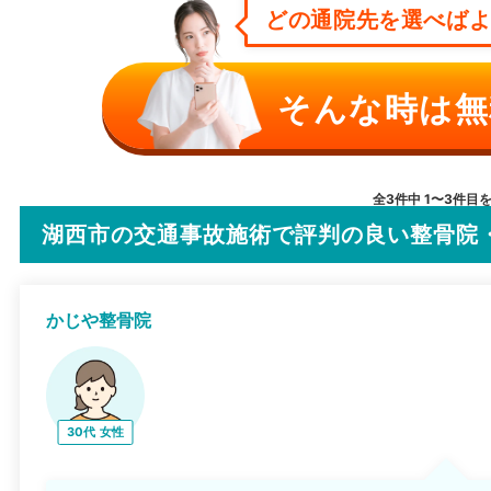
どの通院先を選べばよい
そんな時は無
全3件中 1〜3件目
湖西市の交通事故施術で評判の良い整骨院
かじや整骨院
30代
女性