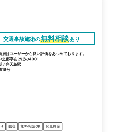
無料相談
交通事故施術の
あり
新居はユーザーから良い評価をあつめております。
之郷字あけぼの4001
駅 / 弁天島駅
16分
り
鍼灸
無料相談OK
お見舞金