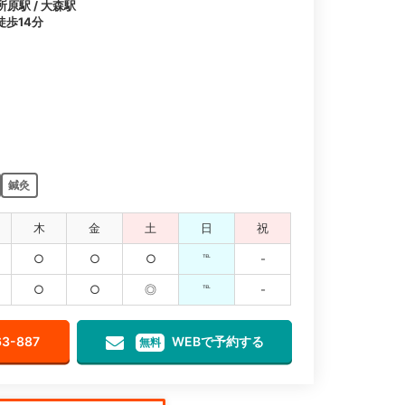
所原駅 / 大森駅
歩14分
鍼灸
木
金
土
日
祝
○
○
○
℡
-
○
○
◎
℡
-
63-887
WEBで予約する
無料