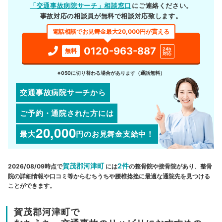
「交通事故病院サーチ」相談窓口
にご連絡ください。
事故対応の相談員が無料で相談対応致します。
電話相談でお見舞金最大20,000円が貰える
0120-963-887
24h
無料
対応
※050に切り替わる場合があります（通話無料）
交通事故病院サーチから
ご予約・通院された方には
20,000
最大
円
のお見舞金支給中！
賀茂郡河津町
2件
2026/08/09時点で
には
の整骨院や接骨院があり、整骨
院の詳細情報や口コミ等からむちうちや腰椎捻挫に最適な通院先を見つける
ことができます。
賀茂郡河津町で