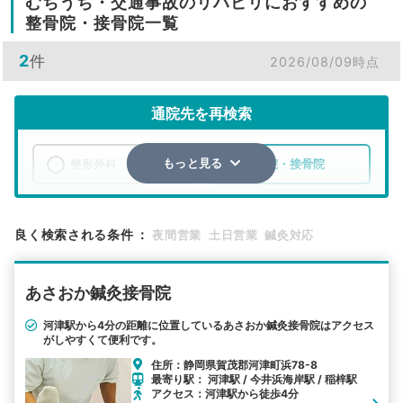
むちうち・交通事故のリハビリにおすすめの
整骨院・接骨院一覧
2
件
2026/08/09時点
通院先を再検索
整形外科
整骨院・接骨院
もっと見る
エリア
静岡県
賀茂郡河津町
良く検索される条件
：
夜間営業
土日営業
鍼灸対応
検索する
あさおか鍼灸接骨院
詳細条件で絞り込む
河津駅から4分の距離に位置しているあさおか鍼灸接骨院はアクセス
がしやすくて便利です。
その他の検索方法
住所：静岡県賀茂郡河津町浜78-8
駅から探す
院名から探す
最寄り駅： 河津駅 / 今井浜海岸駅 / 稲梓駅
アクセス：河津駅から徒歩4分