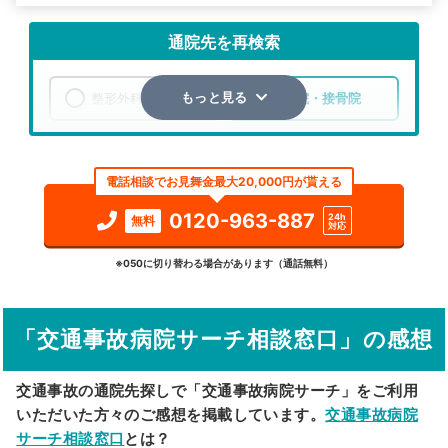
通院先を再検索
整形外科
整骨院・接骨院
もっと見る
エリア
静岡県
賀茂郡河津町
電話相談でお見舞金最大20,000円が貰える
検索する
0120-963-887
24h
無料
対応
詳細条件で絞り込む
※050に切り替わる場合があります（通話無料）
その他の検索方法
「交通事故病院サーチ相談窓口」の感想
駅から探す
院名から探す
交通事故の通院先探しで「交通事故病院サーチ」をご利用
いただいた方々のご感想を掲載しています。
交通事故病院
サーチ相談窓口
とは？