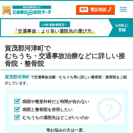
menu
電話相談
無料
LINE登録者限定！
LINEに
登録
「交通事故：より良い通院先の選び方」
賀茂郡河津町で
むちうち・交通事故治療などに詳しい接
骨院・整骨院
賀茂郡河津町
で交通事故治療・むちうち等に詳しい整骨院・接骨院をご紹
介しています。
病院や整形外科だと時間が合わない
病院と整骨院を併用したい
むちうちの通院先はどこがいいのか
等お悩みの方は一度、