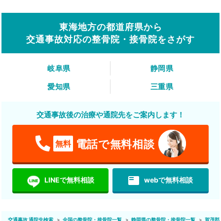
東海地方の都道府県から
交通事故対応の整骨院・接骨院をさがす
岐阜県
静岡県
愛知県
三重県
交通事故後の治療や通院先をご案内します！
電話で無料相談
無料
featured_play_list
LINEで無料相談
webで無料相談
交通事故 通院先検索
全国の整骨院・接骨院一覧
静岡県の整骨院・接骨院一覧
賀茂郡