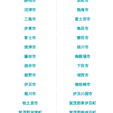
静岡市
浜松市
沼津市
熱海市
三島市
富士宮市
伊東市
島田市
富士市
磐田市
焼津市
掛川市
藤枝市
御殿場市
袋井市
下田市
裾野市
湖西市
伊豆市
御前崎市
菊川市
伊豆の国市
牧之原市
賀茂郡東伊豆町
賀茂郡河津町
賀茂郡南伊豆町