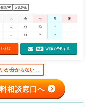
料相談OK
お見舞金
木
金
土
日
祝
○
○
◎
℡
-
○
○
℡
℡
-
63-887
WEBで予約する
無料
か分からない...
料相談窓口へ