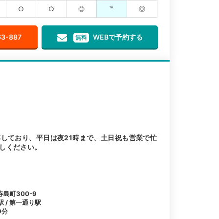
○
○
◎
℡
◎
63-887
WEBで予約する
無料
しており、平日は夜21時まで、土日祝も営業で忙
しください。
島町300-9
駅 / 第一通り駅
9分