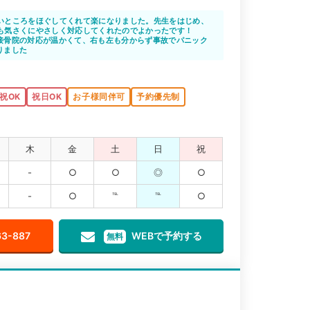
いところをほぐしてくれて楽になりました。先生をはじめ、
も気さくにやさしく対応してくれたのでよかったです！
接骨院の対応が温かくて、右も左も分からず事故でパニック
りました
祝OK
祝日OK
お子様同伴可
予約優先制
木
金
土
日
祝
-
○
○
◎
○
-
○
℡
℡
○
63-887
WEBで予約する
無料