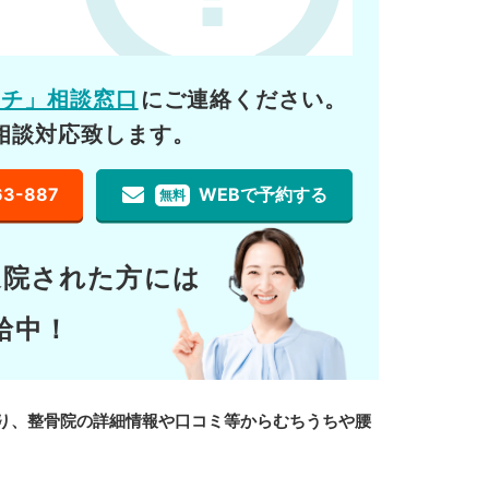
ーチ」相談窓口
にご連絡ください。
相談対応致します。
63-887
WEBで予約する
無料
通院された方には
給中！
り、整骨院の詳細情報や口コミ等からむちうちや腰