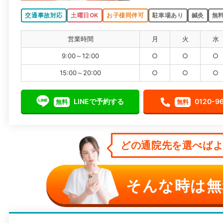
交通事故対応
土曜日OK
お子様同伴可
駐車場あり
鍼灸
無
営業時間
月
火
水
9:00～12:00
○
○
○
15:00～20:00
○
○
○
LINEで予約する
0120-9
無料
無料
どの通院先を選べばよい
そんな時は無