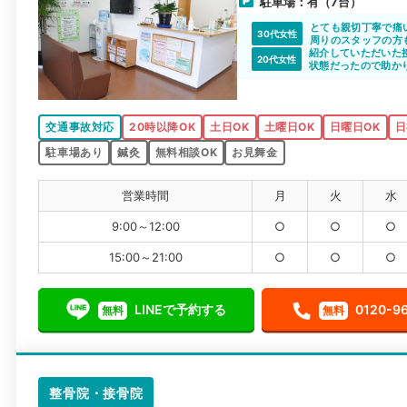
駐車場：有（7台）
とても親切丁寧で痛
30代女性
周りのスタッフの方
紹介していただいた
20代女性
状態だったので助か
交通事故対応
20時以降OK
土日OK
土曜日OK
日曜日OK
日
駐車場あり
鍼灸
無料相談OK
お見舞金
営業時間
月
火
水
9:00～12:00
○
○
○
15:00～21:00
○
○
○
LINEで予約する
0120-9
無料
無料
整骨院・接骨院