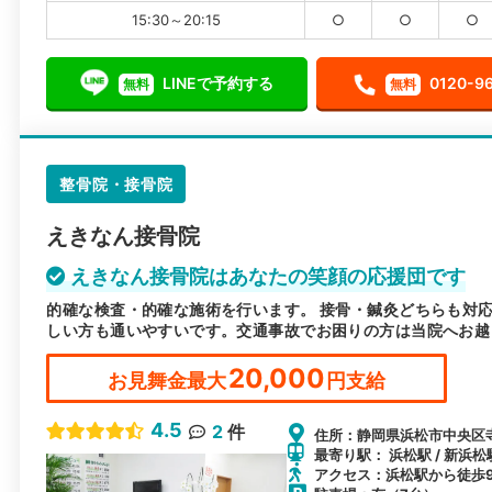
15:30～20:15
○
○
○
LINEで予約する
0120-9
無料
無料
整骨院・接骨院
えきなん接骨院
えきなん接骨院はあなたの笑顔の応援団です
的確な検査・的確な施術を行います。 接骨・鍼灸どちらも対応
しい方も通いやすいです。交通事故でお困りの方は当院へお越
20,000
お見舞金最大
円支給
4.5
2
件
住所：静岡県浜松市中央区寺
最寄り駅： 浜松駅 / 新浜松
アクセス：浜松駅から徒歩