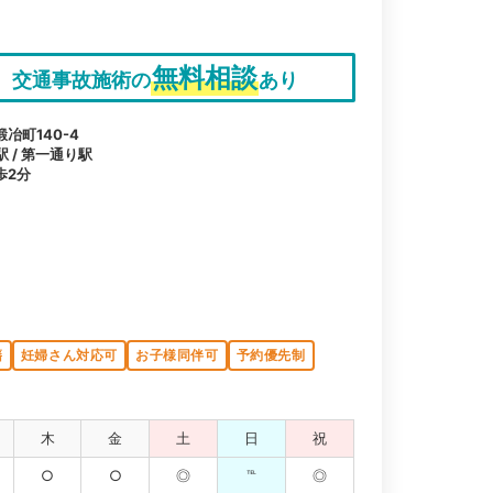
無料相談
交通事故施術の
あり
冶町140-4
駅 / 第一通り駅
歩2分
籍
妊婦さん対応可
お子様同伴可
予約優先制
木
金
土
日
祝
○
○
◎
℡
◎