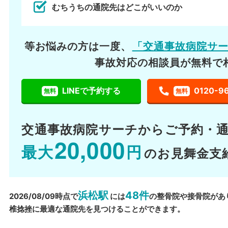
むちうちの通院先はどこがいいのか
等お悩みの方は一度、
「交通事故病院サ
事故対応の相談員が無料で
LINEで予約する
0120-9
無料
無料
交通事故病院サーチから
ご予約・
20,000
最大
円
のお見舞金支
浜松駅
48件
2026/08/09時点で
には
の整骨院や接骨院があ
椎捻挫に最適な通院先を見つけることができます。