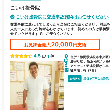
こいけ接骨院
こいけ接骨院に交通事故施術はお任せください
交通事故に遭われてしまったら当院にご相談ください。 対話
人お一人にあった施術を心がけています。初めての方は最初緊
せていただきますで、ご安心ください。
20,000
お見舞金最大
円支給
4.5
1
件
住所：静岡県浜松市中央区瓜
最寄り駅： 新浜松駅 / 浜松
アクセス：新浜松駅から車
駐車場：有（7台）
親切で丁寧な接骨院
20代男性