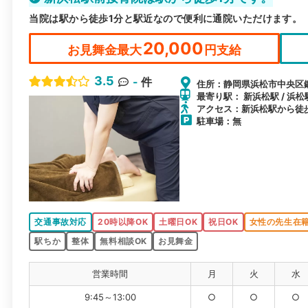
当院は駅から徒歩1分と駅近なので便利に通院いただけます。
20,000
お見舞金最大
円支給
3.5
-
件
住所：静岡県浜松市中央区鍛
最寄り駅： 新浜松駅 / 浜松
アクセス：新浜松駅から徒
駐車場：無
交通事故対応
20時以降OK
土曜日OK
祝日OK
女性の先生在
駅ちか
整体
無料相談OK
お見舞金
営業時間
月
火
水
9:45～13:00
○
○
○