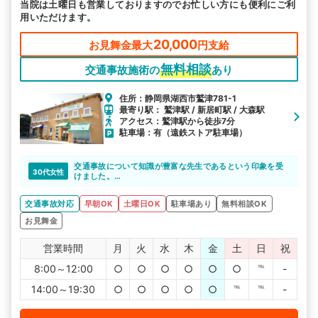
当院は土曜日も営業しておりますのでお忙しい方にも便利にご利
用いただけます。
20,000
お見舞金最大
円支給
無料相談
交通事故施術の
あり
住所：静岡県湖西市鷲津781-1
最寄り駅： 鷲津駅 / 新居町駅 / 大森駅
アクセス：鷲津駅から徒歩7分
駐車場：有（遠鉄ストア駐車場）
交通事故について知識が豊富な先生であるという印象を受
30代女性
けました。
不安だった保険会社とのやりとりでも間に入ってサポート
してくださったので安心出来ました。
交通事故対応
早朝OK
土曜日OK
駐車場あり
無料相談OK
お見舞金
営業時間
月
火
水
木
金
土
日
祝
8:00～12:00
○
○
○
○
○
○
℡
-
14:00～19:30
○
○
○
○
○
℡
℡
-