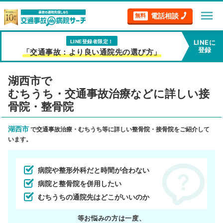
menu
電話相談
無料
LINE登録者限定！
LINEに
登録
「交通事故：より良い通院先の選び方」
湖西市で
むちうち・交通事故治療などに詳しい接
骨院・整骨院
湖西市
で交通事故治療・むちうち等に詳しい整骨院・接骨院をご紹介して
います。
病院や整形外科だと時間が合わない
病院と整骨院を併用したい
むちうちの通院先はどこがいいのか
等お悩みの方は一度、