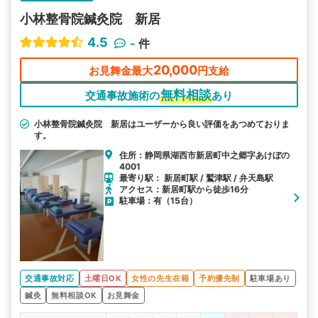
小林整骨院鍼灸院 新居
4.5
-
件
20,000
お見舞金最大
円支給
無料相談
交通事故施術の
あり
小林整骨院鍼灸院 新居はユーザーから良い評価をあつめておりま
す。
住所：静岡県湖西市新居町中之郷字あけぼの
4001
最寄り駅： 新居町駅 / 鷲津駅 / 弁天島駅
アクセス：新居町駅から徒歩16分
駐車場：有（15台）
交通事故対応
土曜日OK
女性の先生在籍
予約優先制
駐車場あり
鍼灸
無料相談OK
お見舞金