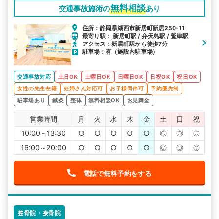
無料相談
交通事故施術の
あり
住所：静岡県湖西市新居町新居250-11
最寄り駅： 新居町駅 / 弁天島駅 / 鷲津駅
アクセス：新居町駅から徒歩7分
駐車場：有（施設内駐車場）
交通事故対応
土日OK
土曜日OK
日曜日OK
日祝OK
祝日OK
女性の先生在籍
妊婦さん対応可
お子様同伴可
予約優先制
駐車場あり
鍼灸
整体
無料相談OK
お見舞金
営業時間
月
火
水
木
金
土
日
祝
10:00～13:30
○
○
○
○
○
◎
◎
◎
16:00～20:00
○
○
○
○
○
◎
◎
◎
電話で無料予約をする
整骨院・接骨院