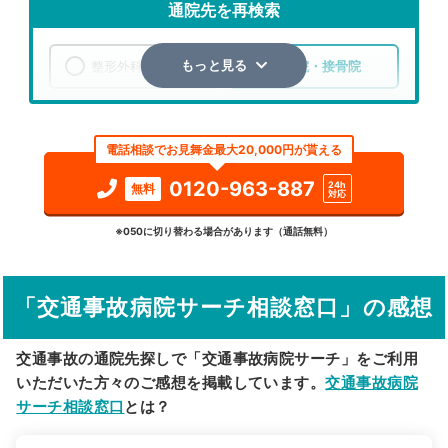
通院先を再検索
整形外科
整骨院・接骨院
もっと見る
エリア
静岡県
湖西市
電話相談でお見舞金最大20,000円が貰える
検索する
0120-963-887
24h
無料
対応
詳細条件で絞り込む
※050に切り替わる場合があります（通話無料）
その他の検索方法
「交通事故病院サーチ相談窓口」の感想
駅から探す
院名から探す
交通事故の通院先探しで「交通事故病院サーチ」をご利用
いただいた方々のご感想を掲載しています。
交通事故病院
サーチ相談窓口
とは？