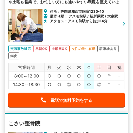
や土曜も営業で、お忙しい方にも通いやすい環境を整えていま
す。皆様のお越しをお待ちしております。
住所：静岡県湖西市岡崎1230-10
最寄り駅： アスモ前駅 / 新所原駅 / 大森駅
アクセス：アスモ前駅から徒歩14分
交通事故対応
早朝OK
土曜日OK
女性の先生在籍
駐車場あり
鍼灸
営業時間
月
火
水
木
金
土
日
祝
8:00～12:00
○
○
○
○
○
○
℡
-
14:30～18:30
○
○
◎
○
○
◎
℡
-
電話で無料予約をする
こさい整骨院