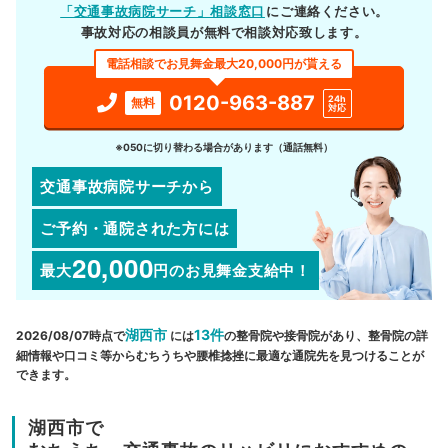
「交通事故病院サーチ」相談窓口
にご連絡ください。
事故対応の相談員が無料で相談対応致します。
電話相談でお見舞金最大20,000円が貰える
0120-963-887
24h
無料
対応
※050に切り替わる場合があります（通話無料）
交通事故病院サーチから
ご予約・通院された方には
20,000
最大
円
のお見舞金支給中！
湖西市
13件
2026/08/07時点で
には
の整骨院や接骨院があり、整骨院の詳
細情報や口コミ等からむちうちや腰椎捻挫に最適な通院先を見つけることが
できます。
湖西市で