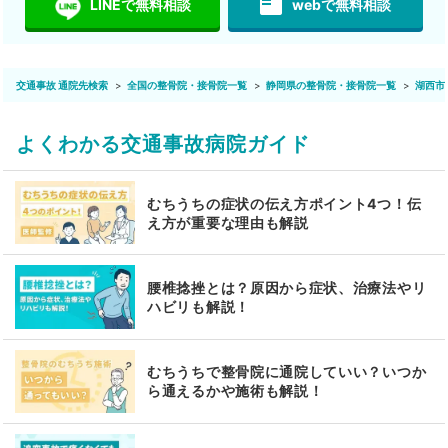
featured_play_list
LINEで無料相談
webで無料相談
交通事故 通院先検索
全国の整骨院・接骨院一覧
静岡県の整骨院・接骨院一覧
湖西市
よくわかる交通事故病院ガイド
むちうちの症状の伝え方ポイント4つ！伝
え方が重要な理由も解説
腰椎捻挫とは？原因から症状、治療法やリ
ハビリも解説！
むちうちで整骨院に通院していい？いつか
ら通えるかや施術も解説！