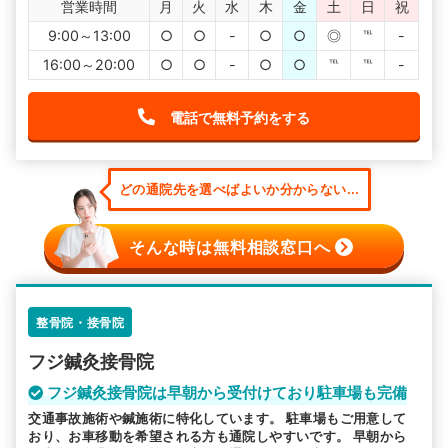
営業時間
月
火
水
木
金
土
日
祝
9:00～13:00
○
○
-
○
○
◎
℡
-
16:00～20:00
○
○
-
○
○
℡
℡
-
電話で無料予約をする
どの通院先を選べばよいか分からない...
そんな時は無料相談窓口へ
整骨院・接骨院
フジ鍼灸接骨院
フジ鍼灸接骨院は早朝から受付けており駐車場も完備
交通事故施術や鍼施術に特化しています。 駐車場もご用意して
おり、お車移動を希望される方も通院しやすいです。 早朝から