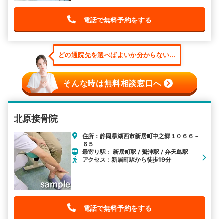
電話で無料予約をする
どの通院先を選べばよいか分からない...
そんな時は無料相談窓口へ
北原接骨院
住所：静岡県湖西市新居町中之郷１０６６－
６５
最寄り駅： 新居町駅 / 鷲津駅 / 弁天島駅
アクセス：新居町駅から徒歩19分
電話で無料予約をする