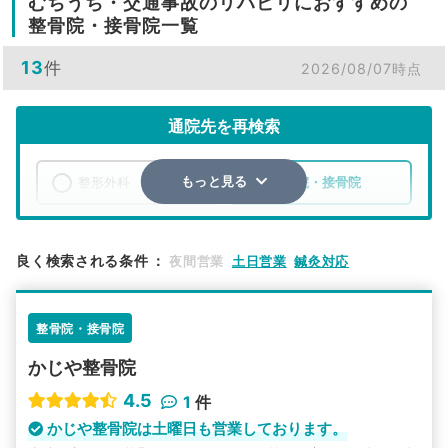
むちうち・交通事故のリハビリにおすすめの
整骨院・接骨院一覧
13
件
2026/08/07時点
通院先を再検索
整形外科
整骨院・接骨院
もっと見る
エリア
静岡県
湖西市
良く検索される条件
：
夜間営業
土日営業
鍼灸対応
検索する
整骨院・接骨院
詳細条件で絞り込む
かじや整骨院
その他の検索方法
4.5
1
件
駅から探す
院名から探す
かじや整骨院は土曜日も営業しております。