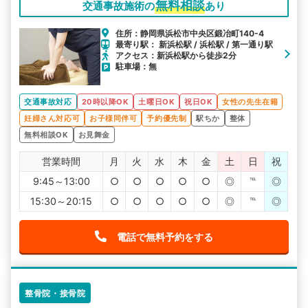
無料相談
交通事故施術の
あり
住所：静岡県浜松市中央区鍛冶町140-4
最寄り駅： 新浜松駅 / 浜松駅 / 第一通り駅
アクセス：新浜松駅から徒歩2分
駐車場：無
交通事故対応
20時以降OK
土曜日OK
祝日OK
女性の先生在籍
妊婦さん対応可
お子様同伴可
予約優先制
駅ちか
整体
無料相談OK
お見舞金
営業時間
月
火
水
木
金
土
日
祝
9:45～13:00
○
○
○
○
○
◎
℡
◎
15:30～20:15
○
○
○
○
○
◎
℡
◎
電話で無料予約をする
整骨院・接骨院