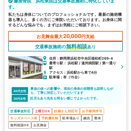
藤接骨院 浜松東院は交通事故施術に特化していま
す。
私たちは身体についてのプロフェッショナルです。最新の施術機
器も導入し、多くの方にご来院いただいております。お身体に関
するどんな悩みでも、まずはお気軽にご相談下さい。
20,000
お見舞金最大
円支給
無料相談
交通事故施術の
あり
住所：静岡県浜松市中央区植松町269-4
最寄り駅： 浜松駅 / 遠州病院駅 / 第一通り
駅
アクセス：浜松駅から車で4分
駐車場：有（15台）
事故の体への影響や、現在の身体の状態等も説明しなが
40代女性
ら、丁寧に対応していただいてます
託児もあり先生も明るい感じでよかったです。
20代女性
交通事故対応
土曜日OK
妊婦さん対応可
お子様同伴可
キッズスペース有
予約優先制
駐車場あり
鍼灸
整体
無料相談OK
お見舞金