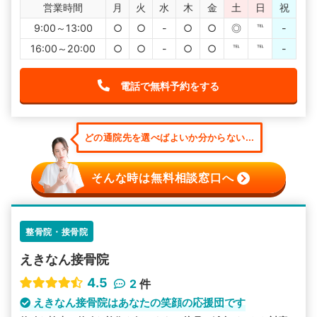
営業時間
月
火
水
木
金
土
日
祝
9:00～13:00
○
○
-
○
○
◎
℡
-
16:00～20:00
○
○
-
○
○
℡
℡
-
電話で無料予約をする
どの通院先を選べばよいか分からない...
そんな時は無料相談窓口へ
整骨院・接骨院
えきなん接骨院
4.5
2
件
えきなん接骨院はあなたの笑顔の応援団です