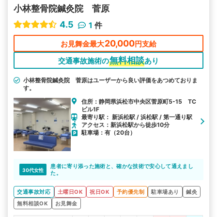
小林整骨院鍼灸院 菅原
4.5
1
件
20,000
お見舞金最大
円支給
無料相談
交通事故施術の
あり
小林整骨院鍼灸院 菅原はユーザーから良い評価をあつめておりま
す。
住所：静岡県浜松市中央区菅原町5-15 TC
ビル1F
最寄り駅： 新浜松駅 / 浜松駅 / 第一通り駅
アクセス：新浜松駅から徒歩10分
駐車場：有（20台）
患者に寄り添った施術と、確かな技術で安心して通えまし
30代女性
た。
交通事故対応
土曜日OK
祝日OK
予約優先制
駐車場あり
鍼灸
無料相談OK
お見舞金