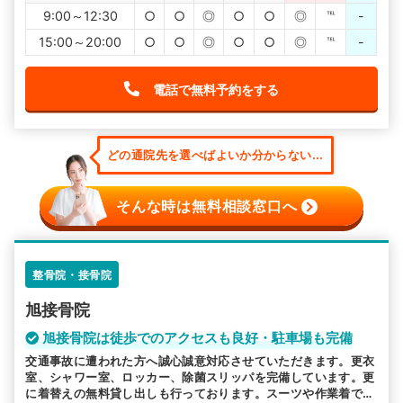
9:00～12:30
○
○
◎
○
○
◎
℡
-
15:00～20:00
○
○
◎
○
○
◎
℡
-
電話で無料予約をする
どの通院先を選べばよいか分からない...
そんな時は無料相談窓口へ
整骨院・接骨院
旭接骨院
旭接骨院は徒歩でのアクセスも良好・駐車場も完備
交通事故に遭われた方へ誠心誠意対応させていただきます。更衣
室、シャワー室、ロッカー、除菌スリッパを完備しています。更
に着替えの無料貸し出しも行っております。スーツや作業着での