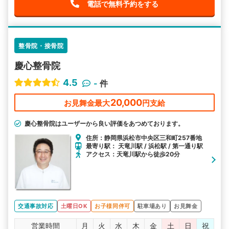
電話で無料予約をする
整骨院・接骨院
慶心整骨院
4.5
-
件
20,000
お見舞金最大
円支給
慶心整骨院はユーザーから良い評価をあつめております。
住所：静岡県浜松市中央区三和町257番地
最寄り駅： 天竜川駅 / 浜松駅 / 第一通り駅
アクセス：天竜川駅から徒歩20分
交通事故対応
土曜日OK
お子様同伴可
駐車場あり
お見舞金
営業時間
月
火
水
木
金
土
日
祝