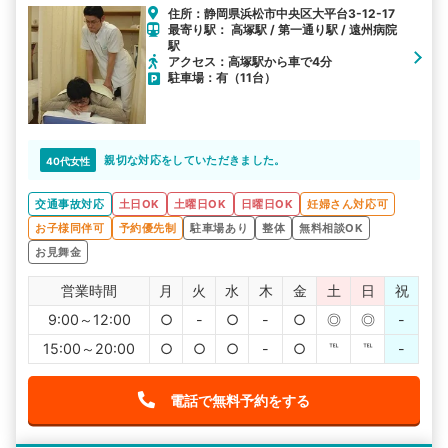
住所：静岡県浜松市中央区大平台3-12-17
最寄り駅： 高塚駅 / 第一通り駅 / 遠州病院
駅
アクセス：高塚駅から車で4分
駐車場：有（11台）
親切な対応をしていただきました。
40代女性
交通事故対応
土日OK
土曜日OK
日曜日OK
妊婦さん対応可
お子様同伴可
予約優先制
駐車場あり
整体
無料相談OK
お見舞金
営業時間
月
火
水
木
金
土
日
祝
9:00～12:00
○
-
○
-
○
◎
◎
-
15:00～20:00
○
○
○
-
○
℡
℡
-
電話で無料予約をする