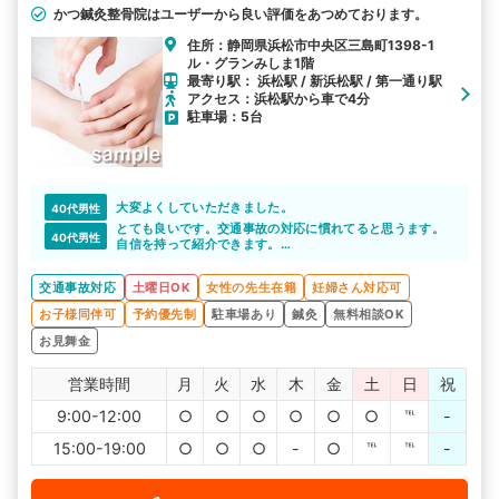
かつ鍼灸整骨院はユーザーから良い評価をあつめております。
住所：静岡県浜松市中央区三島町1398-1
ル・グランみしま1階
最寄り駅： 浜松駅 / 新浜松駅 / 第一通り駅
アクセス：浜松駅から車で4分
駐車場：5台
大変よくしていただきました。
40代男性
とても良いです。交通事故の対応に慣れてると思うます。
40代男性
自信を持って紹介できます。
急な予約時間変更にも嫌な顔せずに
とても助かりました。
交通事故対応
土曜日OK
女性の先生在籍
妊婦さん対応可
お子様同伴可
予約優先制
駐車場あり
鍼灸
無料相談OK
お見舞金
営業時間
月
火
水
木
金
土
日
祝
9:00-12:00
○
○
○
○
○
○
℡
-
15:00-19:00
○
○
○
-
○
℡
℡
-