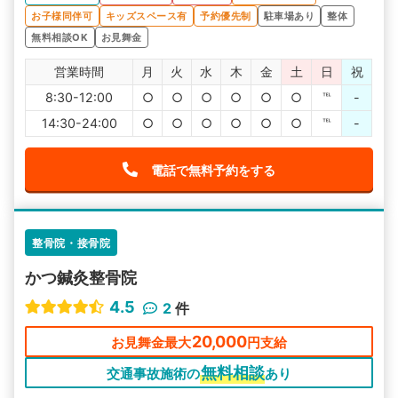
とができるようになったので、相談・通院をしてよかった
お子様同伴可
キッズスペース有
予約優先制
駐車場あり
整体
です。
無料相談OK
お見舞金
営業時間
月
火
水
木
金
土
日
祝
8:30-12:00
○
○
○
○
○
○
℡
-
14:30-24:00
○
○
○
○
○
○
℡
-
電話で無料予約をする
整骨院・接骨院
かつ鍼灸整骨院
4.5
2
件
20,000
お見舞金最大
円支給
無料相談
交通事故施術の
あり