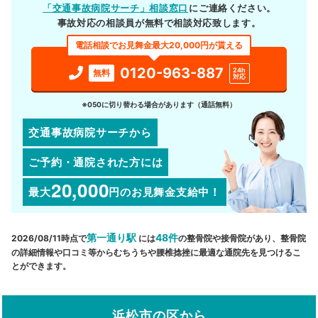
「交通事故病院サーチ」相談窓口
にご連絡ください。
事故対応の相談員が無料で相談対応致します。
電話相談でお見舞金最大20,000円が貰える
0120-963-887
24h
無料
対応
※050に切り替わる場合があります（通話無料）
交通事故病院サーチから
ご予約・通院された方には
20,000
最大
円
のお見舞金支給中！
第一通り駅
48件
2026/08/11時点で
には
の整骨院や接骨院があり、整骨院
の詳細情報や口コミ等からむちうちや腰椎捻挫に最適な通院先を見つけるこ
とができます。
浜松市の区から