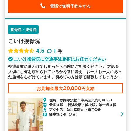
電話で無料予約をする
整骨院・接骨院
こいけ接骨院
4.5
1
件
こいけ接骨院に交通事故施術はお任せください
交通事故に遭われてしまったら当院にご相談ください。 対話を
大切にし何を求められているかを常に考え、お一人お一人にあっ
た施術を心がけています。初めての方は最初緊張してしまうかも
しれませんが、じっくりと聞かせていただきますで、ご安心くだ
さい。
20,000
お見舞金最大
円支給
住所：静岡県浜松市中央区瓜内町668-1
最寄り駅： 新浜松駅 / 浜松駅 / 第一通り駅
アクセス：新浜松駅から車で3分
駐車場：有（7台）