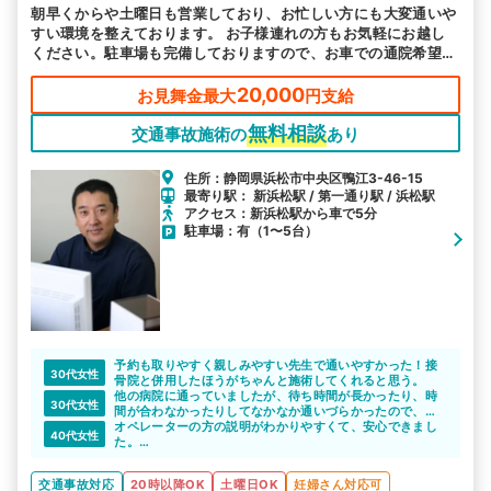
朝早くからや土曜日も営業しており、お忙しい方にも大変通いや
すい環境を整えております。 お子様連れの方もお気軽にお越し
ください。駐車場も完備しておりますので、お車での通院希望の
方も通いやすいです。
20,000
お見舞金最大
円支給
無料相談
交通事故施術の
あり
住所：静岡県浜松市中央区鴨江3-46-15
最寄り駅： 新浜松駅 / 第一通り駅 / 浜松駅
アクセス：新浜松駅から車で5分
駐車場：有（1〜5台）
予約も取りやすく親しみやすい先生で通いやすかった！接
30代女性
骨院と併用したほうがちゃんと施術してくれると思う。
他の病院に通っていましたが、待ち時間が長かったり、時
30代女性
間が合わなかったりしてなかなか通いづらかったので、相
談窓口に相談させてもらいました。
オペレーターの方の説明がわかりやすくて、安心できまし
40代女性
夜も通えるし、土曜日も営業していると教えてもらい、た
た。
かやなぎ接骨院にしました。
接骨院に通うことのメリットを最初に説明していただけ
先生も交通事故の知識も豊富で、頼りになりましたし、安
て、接骨院にお世話になってみようと思いました。
交通事故対応
20時以降OK
土曜日OK
妊婦さん対応可
心して治療に専念できました。
体調もしっかり治って、事故前と同じように生活を送るこ