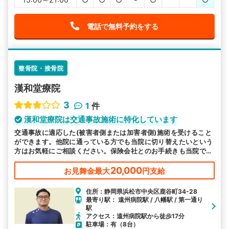
電話で無料予約をする
整骨院・接骨院
漢和堂療院
3
1
件
漢和堂療院は交通事故施術に特化しています
交通事故に適応した(被害者側または加害者側)施術を受けること
ができます。他院に通っている方でも当院に切り替えたいという
方はお気軽にご相談ください。保険会社とのお手続きも当院でサ
ポートします。
20,000
お見舞金最大
円支給
住所：静岡県浜松市中央区鹿谷町34-28
最寄り駅： 遠州病院駅 / 八幡駅 / 第一通り
駅
アクセス：遠州病院駅から徒歩17分
駐車場：有（8台）