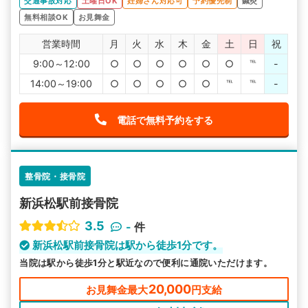
交通事故対応
土曜日OK
妊婦さん対応可
予約優先制
鍼灸
無料相談OK
お見舞金
営業時間
月
火
水
木
金
土
日
祝
9:00～12:00
○
○
○
○
○
○
℡
-
14:00～19:00
○
○
○
○
○
℡
℡
-
電話で無料予約をする
整骨院・接骨院
新浜松駅前接骨院
3.5
-
件
新浜松駅前接骨院は駅から徒歩1分です。
当院は駅から徒歩1分と駅近なので便利に通院いただけます。
20,000
お見舞金最大
円支給