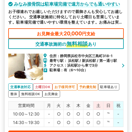
みなみ接骨院は駐車場完備で遠方からでも通いやすい
お子様連れでお越しいただけますので親御さんも安心してお越し
ください。 交通事故施術に特化しており土曜日も営業していま
す。駐車場完備で通いやすい環境を整えています。お痛みは実績
豊富な当院へご相談ください。
20,000
お見舞金最大
円支給
無料相談
交通事故施術の
あり
住所：静岡県浜松市中央区三島町318-1
最寄り駅： 浜松駅 / 新浜松駅 / 第一通り駅
アクセス：浜松駅から車で3分
駐車場：有（6〜10台）
交通事故対応
土曜日OK
お子様同伴可
予約優先制
駐車場あり
整体
無料相談OK
お見舞金
営業時間
月
火
水
木
金
土
日
祝
10:00～12:30
-
○
○
○
○
○
℡
-
14:30～19:30
-
○
○
○
○
◎
℡
-