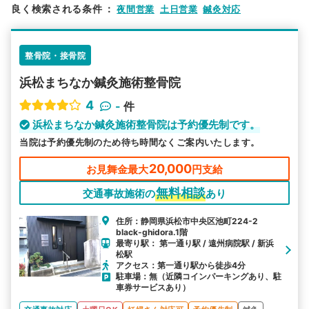
良く検索される条件
：
夜間営業
土日営業
鍼灸対応
検索する
整骨院・接骨院
詳細条件で絞り込む
浜松まちなか鍼灸施術整骨院
その他の検索方法
4
-
件
駅から探す
院名から探す
浜松まちなか鍼灸施術整骨院は予約優先制です。
当院は予約優先制のため待ち時間なくご案内いたします。
20,000
お見舞金最大
円支給
無料相談
交通事故施術の
あり
住所：静岡県浜松市中央区池町224-2
black-ghidora.1階
最寄り駅： 第一通り駅 / 遠州病院駅 / 新浜
松駅
アクセス：第一通り駅から徒歩4分
駐車場：無（近隣コインパーキングあり、駐
車券サービスあり）