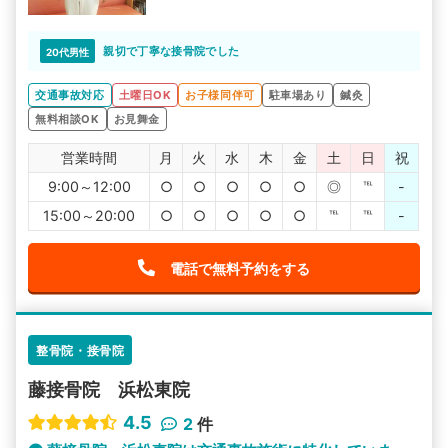
親切で丁寧な接骨院でした
20代男性
交通事故対応
土曜日OK
お子様同伴可
駐車場あり
鍼灸
無料相談OK
お見舞金
営業時間
月
火
水
木
金
土
日
祝
9:00～12:00
○
○
○
○
○
◎
℡
-
15:00～20:00
○
○
○
○
○
℡
℡
-
電話で無料予約をする
整骨院・接骨院
藤接骨院 浜松東院
4.5
2
件