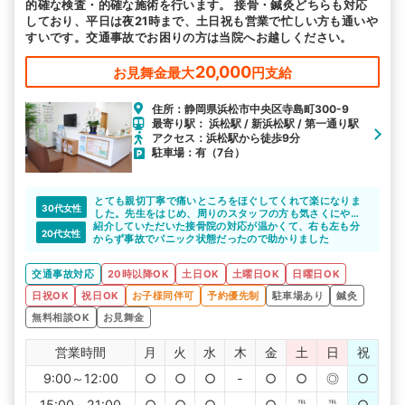
的確な検査・的確な施術を行います。 接骨・鍼灸どちらも対応
しており、平日は夜21時まで、土日祝も営業で忙しい方も通いや
すいです。交通事故でお困りの方は当院へお越しください。
20,000
お見舞金最大
円支給
住所：静岡県浜松市中央区寺島町300-9
最寄り駅： 浜松駅 / 新浜松駅 / 第一通り駅
アクセス：浜松駅から徒歩9分
駐車場：有（7台）
とても親切丁寧で痛いところをほぐしてくれて楽になりま
30代女性
した。先生をはじめ、周りのスタッフの方も気さくにやさ
紹介していただいた接骨院の対応が温かくて、右も左も分
しく対応してくれたのでよかったです！
20代女性
からず事故でパニック状態だったので助かりました
交通事故対応
20時以降OK
土日OK
土曜日OK
日曜日OK
日祝OK
祝日OK
お子様同伴可
予約優先制
駐車場あり
鍼灸
無料相談OK
お見舞金
営業時間
月
火
水
木
金
土
日
祝
9:00～12:00
○
○
○
-
○
○
◎
○
15:00～21:00
○
○
○
-
○
℡
℡
○