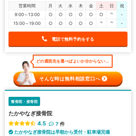
営業時間
月
火
水
木
金
土
日
祝
9:00～13:00
○
○
○
○
○
○
℡
-
15:00～19:00
○
○
○
○
○
℡
℡
-
電話で無料予約をする
どの通院先を選べばよいか分からない...
そんな時は無料相談窓口へ
整骨院・接骨院
たかやなぎ接骨院
4.5
7
件
たかやなぎ接骨院は早朝から受付・駐車場完備