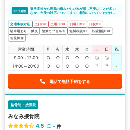
事故直後から怪我の痛みやしびれが増し不安なことが多い
30代男性
なか、今後の対応についてまでご相談にのっていただけた
ため、安心して施術から対応までを進めることができまし
た。
交通事故対応
土日OK
土曜日OK
日曜日OK
日祝OK
とても感謝しています。ありがとうございます。
駐車場あり
鍼灸
酸素カプセル有
無料相談OK
転院相談OK
お見舞金
営業時間
月
火
水
木
金
土
日
祝
9:00～12:00
○
○
○
○
○
◎
◎
-
14:00～20:00
○
○
○
○
○
℡
℡
-
電話で無料予約をする
整骨院・接骨院
みなみ接骨院
4.5
-
件