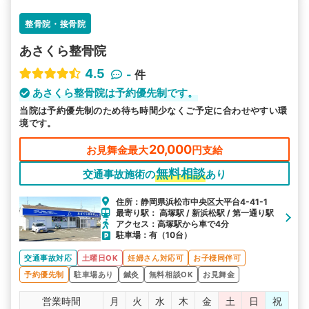
整骨院・接骨院
あさくら整骨院
4.5
-
件
あさくら整骨院は予約優先制です。
当院は予約優先制のため待ち時間少なくご予定に合わせやすい環
境です。
20,000
お見舞金最大
円支給
無料相談
交通事故施術の
あり
住所：静岡県浜松市中央区大平台4-41-1
最寄り駅： 高塚駅 / 新浜松駅 / 第一通り駅
アクセス：高塚駅から車で4分
駐車場：有（10台）
交通事故対応
土曜日OK
妊婦さん対応可
お子様同伴可
予約優先制
駐車場あり
鍼灸
無料相談OK
お見舞金
営業時間
月
火
水
木
金
土
日
祝