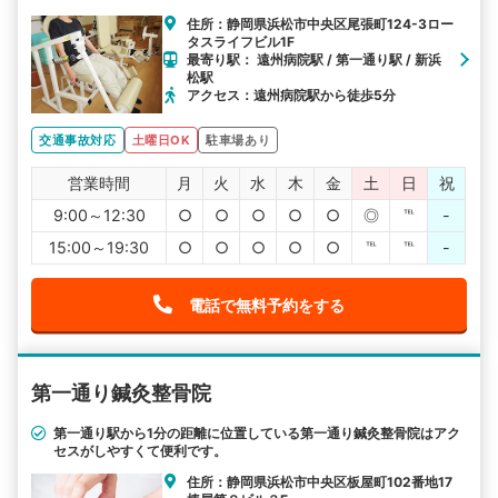
ご来院も安心してください。また夜は19:30まで受付しておりま
住所：静岡県浜松市中央区尾張町124-3ロー
す。
タスライフビル1F
最寄り駅： 遠州病院駅 / 第一通り駅 / 新浜
松駅
アクセス：遠州病院駅から徒歩5分
交通事故対応
土曜日OK
駐車場あり
営業時間
月
火
水
木
金
土
日
祝
9:00～12:30
○
○
○
○
○
◎
℡
-
15:00～19:30
○
○
○
○
○
℡
℡
-
電話で無料予約をする
第一通り鍼灸整骨院
第一通り駅から1分の距離に位置している第一通り鍼灸整骨院はアク
セスがしやすくて便利です。
住所：静岡県浜松市中央区板屋町102番地17