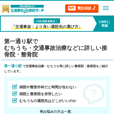
menu
電話相談
無料
LINE登録者限定！
LINEに
登録
「交通事故：より良い通院先の選び方」
第一通り駅で
むちうち・交通事故治療などに詳しい接
骨院・整骨院
第一通り駅
で交通事故治療・むちうち等に詳しい整骨院・接骨院をご紹介
しています。
病院や整形外科だと時間が合わない
病院と整骨院を併用したい
むちうちの通院先はどこがいいのか
等お悩みの方は一度、