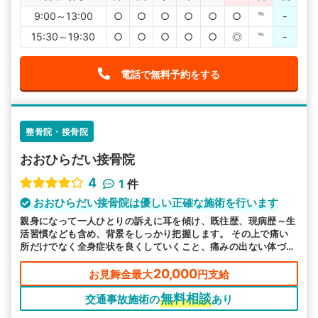
9:00～13:00
○
○
○
○
○
○
℡
-
15:30～19:30
○
○
○
○
○
◎
℡
-
電話で無料予約をする
整骨院・接骨院
おおひらだい接骨院
4
1
件
おおひらだい接骨院は優しい正確な施術を行います
親身になって一人ひとりの訴えに耳を傾け、既往歴、現病歴～生
活習慣なども含め、背景をしっかり把握します。 その上で痛い
所だけでなく全身症状を良くしていくこと、痛みの出ない体づく
りをゴールとして施術計画を立てております。 お困りの事があ
りましたら些細な事でもお気軽にご相談下さい。
20,000
お見舞金最大
円支給
無料相談
交通事故施術の
あり