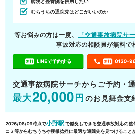
病院と整骨院を併用したい
むちうちの通院先はどこがいいのか
等お悩みの方は一度、
「交通事故病院サ
事故対応の相談員が無料で
LINEで予約する
0120-9
無料
無料
交通事故病院サーチから
ご予約・
20,000
最大
円
のお見舞金支
小野駅
2026/08/09時点で
で鍼灸もできる交通事故対応の整
コミ等からむちうちや腰椎捻挫に最適な通院先を見つけること