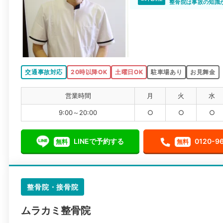
整骨院は事故の知識
交通事故対応
20時以降OK
土曜日OK
駐車場あり
お見舞金
営業時間
月
火
水
9:00～20:00
○
○
○
LINEで予約する
0120-9
無料
無料
整骨院・接骨院
ムラカミ整骨院