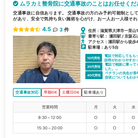
ムラカミ整骨院に交通事故のことはお任せくだ
交通事故に自信あります。 交通事故の方のみ予約可能制として
があり、安全で気持ち良い施術を心がけ、お一人お一人様それ
4.5
3
件
住所：滋賀県大津市一里山1丁
最寄り駅： 瀬田駅 / 京阪石
アクセス：瀬田駅から徒歩
駐車場：あり5台
電話で対応してもら
10代男性
説明がわかりやすか
電話で相談に乗って
20代男性
した。
どんなところに、ど
ベテランの先生が長
40代男性
した。
症状についてもわか
交通事故対応
早朝OK
土曜日OK
駐車場あり
営業時間
月
火
水
8:30～12:00
○
○
○
15:30～20:00
○
○
○