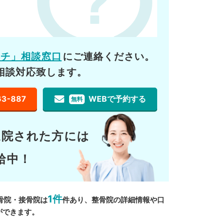
ーチ」相談窓口
にご連絡ください。
相談対応致します。
63-887
WEBで予約する
無料
通院された方には
給中！
1件
骨院・接骨院は
件あり、整骨院の詳細情報や口
ができます。