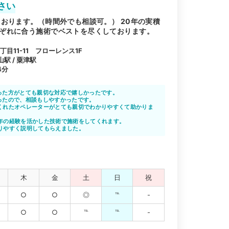
さい
おります。（時間外でも相談可。） 20年の実積
ぞれに合う施術でベストを尽くしております。
目11-11 フローレンス1F
山駅 / 粟津駅
4分
った方がとても親切な対応で嬉しかったです。
ったので、相談もしやすかったです。
くれたオペレーターがとても親切でわかりやすくて助かりま
のように通院すればよいのか教えてもらえたので安心できま
年の経験を活かした技術で施術をしてくれます。
りやすく説明してもらえました。
木
金
土
日
祝
○
○
◎
℡
-
○
○
℡
℡
-