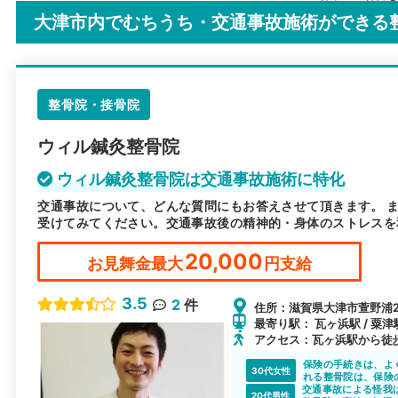
大津市内でむちうち・交通事故施術ができる
整骨院・接骨院
ウィル鍼灸整骨院
ウィル鍼灸整骨院は交通事故施術に特化
交通事故について、どんな質問にもお答えさせて頂きます。 
受けてみてください。交通事故後の精神的・身体のストレスを
20,000
お見舞金最大
円支給
3.5
2
件
住所：滋賀県大津市萱野浦24
最寄り駅： 瓦ヶ浜駅 / 粟津駅
アクセス：瓦ヶ浜駅から徒歩
保険の手続きは、よ
30代女性
れる整骨院は、保険
交通事故による怪我
も減ると思います。
20代男性