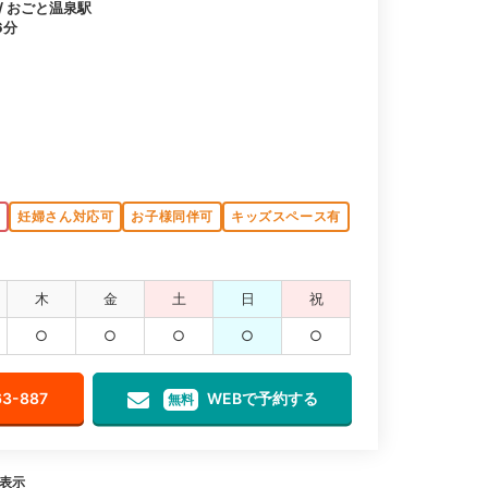
 / おごと温泉駅
6分
K
妊婦さん対応可
お子様同伴可
キッズスペース有
木
金
土
日
祝
○
○
○
○
○
63-887
WEBで予約する
無料
を表示