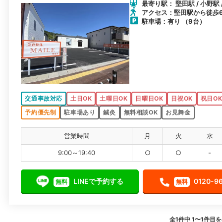
最寄り駅： 堅田駅 / 小野駅
アクセス：堅田駅から徒歩
駐車場：有り （9台）
交通事故対応
土日OK
土曜日OK
日曜日OK
日祝OK
祝日O
予約優先制
駐車場あり
鍼灸
無料相談OK
お見舞金
営業時間
月
火
水
9:00～19:40
○
○
-
LINEで予約する
0120-9
無料
無料
全1件中 1〜1件目