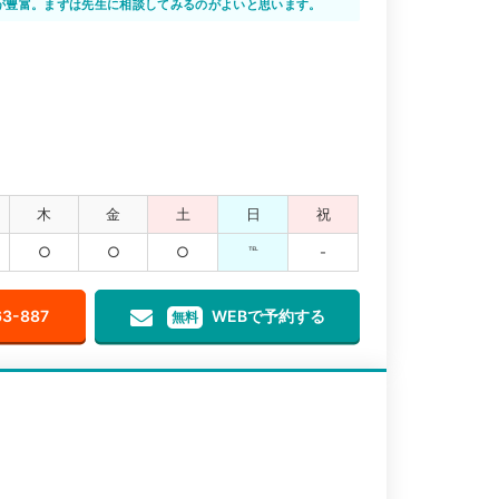
が豊富。まずは先生に相談してみるのがよいと思います。
木
金
土
日
祝
○
○
○
℡
-
63-887
WEBで予約する
無料