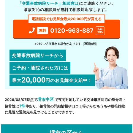
「交通事故病院サーチ」相談窓口
にご連絡ください。
事故対応の相談員が無料で相談対応致します。
電話相談でお見舞金最大20,000円が貰える
0120-963-887
24h
無料
対応
※050に切り替わる場合があります（通話無料）
交通事故病院サーチから
ご予約・通院された方には
20,000
最大
円
のお見舞金支給中！
堺市中区
2026/08/07時点で
で夜間対応している交通事故対応の整骨院・
1件
接骨院は
件あり、整骨院の詳細情報や口コミ等からむちうちや腰椎捻挫
に最適な通院先を見つけることができます。
堺市の区から