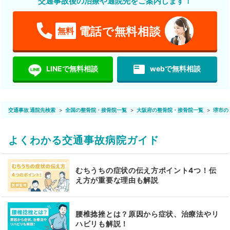
交通事故後の治療や通院先をご案内します！
電話で無料相談
無料
featured_play_list
LINEで無料相談
webで無料相談
交通事故 通院先検索
全国の整骨院・接骨院一覧
大阪府の整骨院・接骨院一覧
堺市の
よくわかる交通事故病院ガイド
むちうちの症状の伝え方ポイント4つ！伝
え方が重要な理由も解説
腰椎捻挫とは？原因から症状、治療法やリ
ハビリも解説！