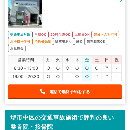
交通事故対応
早朝OK
20時以降OK
土曜日OK
妊婦さん対応可
お子様同伴可
予約優先制
駐車場あり
鍼灸
無料相談OK
お見舞金
営業時間
月
火
水
木
金
土
日
祝
8:30～13:00
○
○
○
○
○
○
℡
-
16:00～20:30
○
○
-
○
○
℡
℡
-
電話で無料予約をする
堺市中区の交通事故施術で評判の良い
整骨院・接骨院