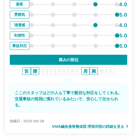
4.0
接客
5.0
雰囲気
4.0
清潔感
5.0
利便性
5.0
事故対応
痛みの部位
首
腰
頭
肘
手首
背中
肩
腕
膝
足
ここのスタッフはどの人も丁寧で親切な対応をしてくれる。
交通事故の怪我に慣れているみたいで、安心して任せられ
る。
投稿日：2023-09-29
VIVA鍼灸接骨整体院 堺深井院の詳細を見る