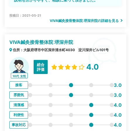
説明も分かりやすく、相談に乗って頂きました。
投稿日：2021-05-21
VIVA鍼灸接骨整体院 堺深井院の詳細を見る
VIVA鍼灸接骨整体院 堺深井院
住所：大阪府堺市中区深井清水町4030 淀川深井ビル101号
総合
4.0
評価
10代
女性
3.0
接客
3.0
雰囲気
4.0
清潔感
4.0
利便性
4.0
事故対応