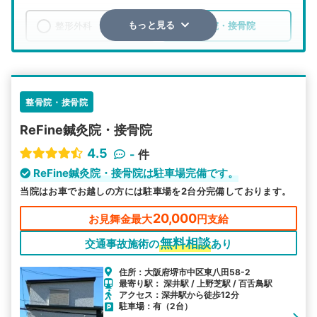
整形外科
整骨院・接骨院
もっと見る
エリア
大阪府
堺市中区
検索する
整骨院・接骨院
ReFine鍼灸院・接骨院
詳細条件で絞り込む
4.5
-
件
その他の検索方法
ReFine鍼灸院・接骨院は駐車場完備です。
当院はお車でお越しの方には駐車場を2台分完備しております。
駅から探す
院名から探す
20,000
お見舞金最大
円支給
無料相談
交通事故施術の
あり
住所：大阪府堺市中区東八田58-2
最寄り駅： 深井駅 / 上野芝駅 / 百舌鳥駅
アクセス：深井駅から徒歩12分
駐車場：有（2台）