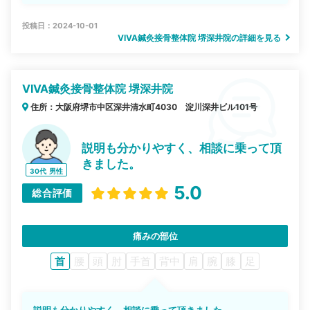
投稿日：2024-10-01
VIVA鍼灸接骨整体院 堺深井院の詳細を見る
VIVA鍼灸接骨整体院 堺深井院
住所：大阪府堺市中区深井清水町4030 淀川深井ビル101号
説明も分かりやすく、相談に乗って頂
きました。
30代
男性
5.0
総合評価
痛みの部位
首
腰
頭
肘
手首
背中
肩
腕
膝
足