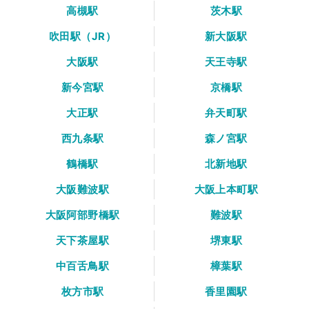
高槻駅
茨木駅
吹田駅（JR）
新大阪駅
大阪駅
天王寺駅
新今宮駅
京橋駅
大正駅
弁天町駅
西九条駅
森ノ宮駅
鶴橋駅
北新地駅
大阪難波駅
大阪上本町駅
大阪阿部野橋駅
難波駅
天下茶屋駅
堺東駅
中百舌鳥駅
樟葉駅
枚方市駅
香里園駅