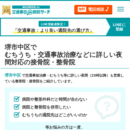
menu
電話相談
無料
LINE登録者限定！
LINEに
登録
「交通事故：より良い通院先の選び方」
堺市中区で
むちうち・交通事故治療などに詳しい夜
間対応の接骨院・整骨院
堺市中区
で交通事故治療・むちうち等に詳しい夜間（20時以降）も営業し
ている整骨院・接骨院をご紹介しています。
病院や整形外科だと時間が合わない
病院と整骨院を併用したい
むちうちの通院先はどこがいいのか
等お悩みの方は一度、