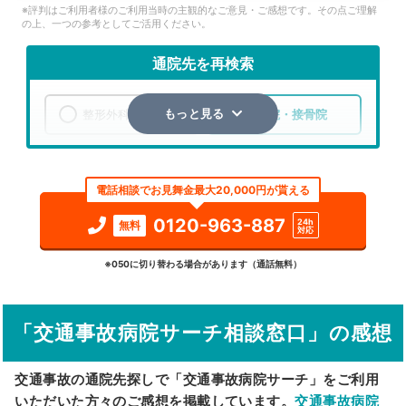
※評判はご利用者様のご利用当時の主観的なご意見・ご感想です。その点ご理解
の上、一つの参考としてご活用ください。
通院先を再検索
整形外科
整骨院・接骨院
もっと見る
エリア
大阪府
堺市中区
電話相談でお見舞金最大20,000円が貰える
検索する
0120-963-887
24h
無料
対応
詳細条件で絞り込む
※050に切り替わる場合があります（通話無料）
その他の検索方法
「交通事故病院サーチ相談窓口」の感想
駅から探す
院名から探す
交通事故の通院先探しで「交通事故病院サーチ」をご利用
いただいた方々のご感想を掲載しています。
交通事故病院