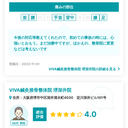
痛みの部位
首
腰
頭
肘
手首
背中
肩
腕
膝
足
今後の対応等教えてくれたので、初めての事故の時には、心
強いとおもう。まだ治療中てすが、ほかえの、整骨院に変更
などは考えないです
投稿日：2023-11-01
VIVA鍼灸接骨整体院 堺深井院の詳細を見る
VIVA鍼灸接骨整体院 堺深井院
住所：大阪府堺市中区深井清水町4030 淀川深井ビル101号
総合
4.0
評価
50代
男性