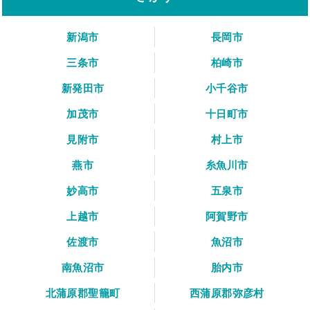
新潟市
長岡市
三条市
柏崎市
新発田市
小千谷市
加茂市
十日町市
見附市
村上市
燕市
糸魚川市
妙高市
五泉市
上越市
阿賀野市
佐渡市
魚沼市
南魚沼市
胎内市
北蒲原郡聖籠町
西蒲原郡弥彦村