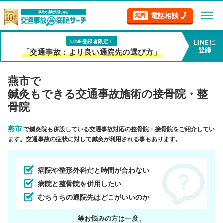
menu
電話相談
無料
LINE登録者限定！
LINEに
登録
「交通事故：より良い通院先の選び方」
燕市で
鍼灸もできる交通事故施術の接骨院・整
骨院
燕市
で鍼灸院も併設している交通事故対応の整骨院・接骨院をご紹介してい
ます。交通事故の症状に対して鍼灸が利用される事もあります。
病院や整形外科だと時間が合わない
病院と整骨院を併用したい
むちうちの通院先はどこがいいのか
等お悩みの方は一度、