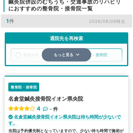
鍼灸院併設のむちうち・交通事故のリハビリ
におすすめの整骨院・接骨院一覧
1
件
2026/08/09時点
通院先を再検索
整形外科
整骨院・接骨院
もっと見る
エリア
新潟県
燕市
検索する
整骨院・接骨院
名倉堂鍼灸接骨院イオン県央院
詳細条件で絞り込む
4
-
件
その他の検索方法
名倉堂鍼灸接骨院イオン県央院は待ち時間が少ないで
す。
駅から探す
院名から探す
当院は予約優先制となっていますので、少ない待ち時間で施術が