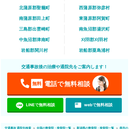
北蒲原郡聖籠町
西蒲原郡弥彦村
南蒲原郡田上町
東蒲原郡阿賀町
三島郡出雲崎町
南魚沼郡湯沢町
中魚沼郡津南町
刈羽郡刈羽村
岩船郡関川村
岩船郡粟島浦村
交通事故後の治療や通院先をご案内します！
電話で無料相談
無料
featured_play_list
LINEで無料相談
webで無料相談
交通事故 通院先検索
全国の整骨院・接骨院一覧
新潟県の整骨院・接骨院一覧
燕市の