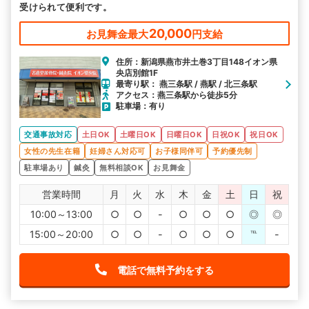
受けられて便利です。
20,000
お見舞金最大
円支給
住所：新潟県燕市井土巻3丁目148イオン県
央店別館1F
最寄り駅： 燕三条駅 / 燕駅 / 北三条駅
アクセス：燕三条駅から徒歩5分
駐車場：有り
交通事故対応
土日OK
土曜日OK
日曜日OK
日祝OK
祝日OK
女性の先生在籍
妊婦さん対応可
お子様同伴可
予約優先制
駐車場あり
鍼灸
無料相談OK
お見舞金
営業時間
月
火
水
木
金
土
日
祝
10:00～13:00
○
○
-
○
○
○
◎
◎
15:00～20:00
○
○
-
○
○
○
℡
-
電話で無料予約をする