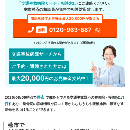
「交通事故病院サーチ」相談窓口
にご連絡ください。
事故対応の相談員が無料で相談対応致します。
電話相談でお見舞金最大20,000円が貰える
0120-963-887
24h
無料
対応
※050に切り替わる場合があります（通話無料）
交通事故病院サーチから
ご予約・通院された方には
20,000
最大
円
のお見舞金支給中！
燕市
1
2026/08/09時点で
で鍼灸もできる交通事故対応の整骨院・接骨院は
件
件あり、整骨院の詳細情報や口コミ等からむちうちや腰椎捻挫に最適な通
院先を見つけることができます。
燕市で