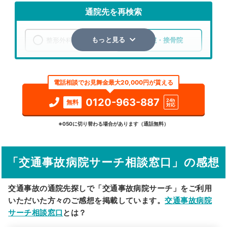
通院先を再検索
整形外科
整骨院・接骨院
もっと見る
エリア
新潟県
燕市
電話相談でお見舞金最大20,000円が貰える
検索する
0120-963-887
24h
無料
対応
詳細条件で絞り込む
※050に切り替わる場合があります（通話無料）
その他の検索方法
「交通事故病院サーチ相談窓口」の感想
駅から探す
院名から探す
交通事故の通院先探しで「交通事故病院サーチ」をご利用
いただいた方々のご感想を掲載しています。
交通事故病院
サーチ相談窓口
とは？