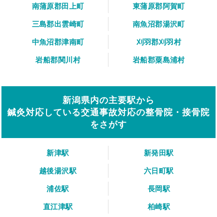
南蒲原郡田上町
東蒲原郡阿賀町
三島郡出雲崎町
南魚沼郡湯沢町
中魚沼郡津南町
刈羽郡刈羽村
岩船郡関川村
岩船郡粟島浦村
新潟県内の主要駅から
鍼灸対応している交通事故対応の整骨院・接骨院
をさがす
新津駅
新発田駅
越後湯沢駅
六日町駅
浦佐駅
長岡駅
直江津駅
柏崎駅