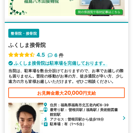
整骨院・接骨院
ふくしま接骨院
4.5
6
件
ふくしま接骨院は駐車場を完備しております。
当院は、駐車場を数台分設けておりますので、お車でお越しの際
も困りません。普段の移動がお車の方、徒歩通院が辛い方、少し
遠方の方も皆様お越しいただけます。ぜひご相談ください。
20,000
お見舞金最大
円支給
住所：福島県福島市北五老内町6-39
最寄り駅： 曽根田駅 / 福島駅 / 美術館図書
館前駅
アクセス：曽根田駅から徒歩19分
駐車場：有（1〜5台）