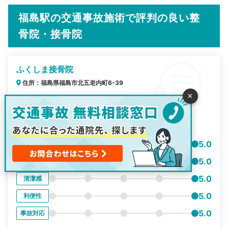
福島駅の交通事故施術で評判の良い整
骨院・接骨院
ふくしま接骨院
住所：福島県福島市北五老内町6-39
×
総合
5.0
評価
50代
男性
5.0
接客
5.0
雰囲気
5.0
清潔感
5.0
利便性
5.0
事故対応