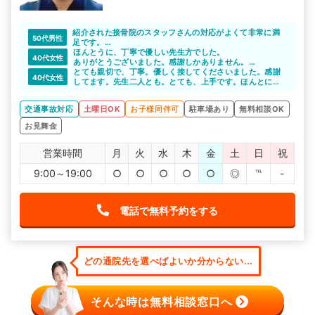
紹介された接骨院のスタッフさんの対応がよくて非常に満
50代男性
足です。
相手の保険会社から治療打ち切りされても通いたいと思い
ほんとうに、丁寧で優しい先生方でした。
40代女性
ます。
ありがとうございました。感謝しかありません。
事故に遭ったときは早めの受診をおすすめします。
とても親切で、丁寧。優しく接してくださいました。感謝
40代女性
してます。先生二人とも。とても、上手です。ほんとにあ
りがとうございました。
交通事故対応
土曜日OK
お子様同伴可
駐車場あり
無料相談OK
お見舞金
営業時間
月
火
水
木
金
土
日
祝
9:00～19:00
○
○
○
○
○
◎
℡
-
電話で無料予約をする
どの通院先を選べばよいか分からない...
そんな時は無料相談窓口へ