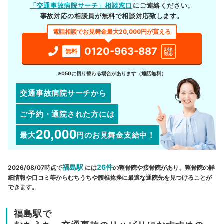
「交通事故病院サーチ」相談窓口
にご連絡ください。
事故対応の相談員が無料で相談対応致します。
電話相談でお見舞金最大20,000円が貰える
0120-963-887
24h
無料
対応
※050に切り替わる場合があります（通話無料）
交通事故病院サーチから
ご予約・通院された方には
20,000
最大
円
のお見舞金支給中！
福島駅
26件
2026/08/07時点で
には
の整骨院や接骨院があり、整骨院の詳
細情報や口コミ等からむちうちや腰椎捻挫に最適な通院先を見つけることが
できます。
福島駅で