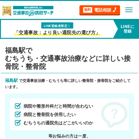
menu
電話相談
無料
LINE登録者限定！
LINEに
登録
「交通事故：より良い通院先の選び方」
福島駅で
むちうち・交通事故治療などに詳しい接
骨院・整骨院
福島駅
で交通事故治療・むちうち等に詳しい整骨院・接骨院をご紹介して
います。
病院や整形外科だと時間が合わない
病院と整骨院を併用したい
むちうちの通院先はどこがいいのか
等お悩みの方は一度、