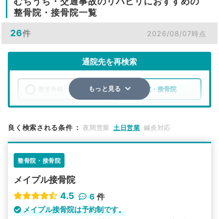
むちうち・交通事故のリハビリにおすすめの
整骨院・接骨院一覧
26
件
2026/08/07時点
通院先を再検索
整形外科
整骨院・接骨院
もっと見る
エリア
福島県
福島市
良く検索される条件
：
夜間営業
土日営業
鍼灸対応
検索する
整骨院・接骨院
詳細条件で絞り込む
メイプル接骨院
その他の検索方法
4.5
6
件
駅から探す
院名から探す
メイプル接骨院は予約制です。