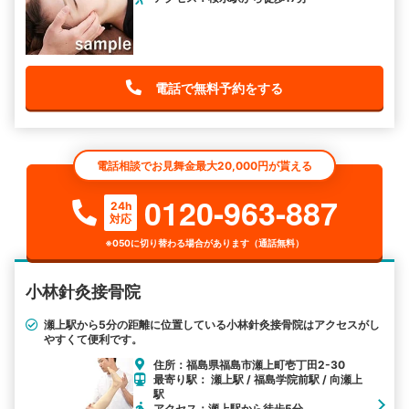
電話で無料予約をする
電話相談でお見舞金最大20,000円が貰える
0120-963-887
24h
対応
※050に切り替わる場合があります（通話無料）
小林針灸接骨院
瀬上駅から5分の距離に位置している小林針灸接骨院はアクセスがし
やすくて便利です。
住所：福島県福島市瀬上町壱丁田2-30
最寄り駅： 瀬上駅 / 福島学院前駅 / 向瀬上
駅
アクセス：瀬上駅から徒歩5分