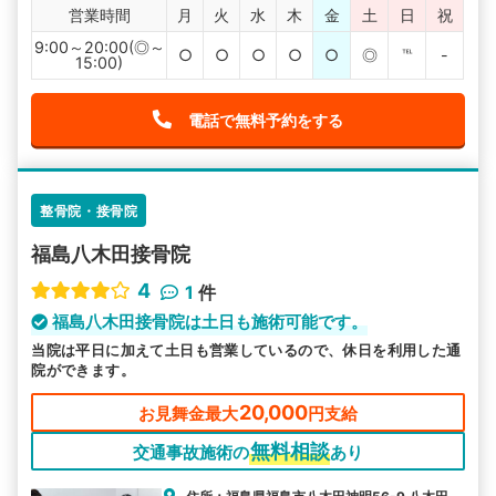
営業時間
月
火
水
木
金
土
日
祝
9:00～20:00(◎～
○
○
○
○
○
◎
℡
-
15:00)
電話で無料予約をする
整骨院・接骨院
福島八木田接骨院
4
1
件
福島八木田接骨院は土日も施術可能です。
当院は平日に加えて土日も営業しているので、休日を利用した通
院ができます。
20,000
お見舞金最大
円支給
無料相談
交通事故施術の
あり