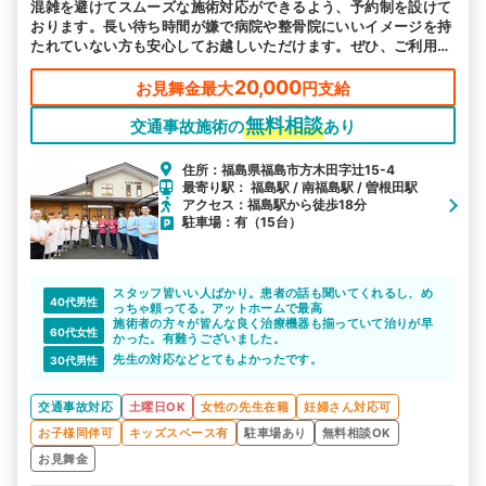
混雑を避けてスムーズな施術対応ができるよう、予約制を設けて
おります。長い待ち時間が嫌で病院や整骨院にいいイメージを持
たれていない方も安心してお越しいただけます。ぜひ、ご利用く
ださい。
20,000
お見舞金最大
円支給
無料相談
交通事故施術の
あり
住所：福島県福島市方木田字辻15-4
最寄り駅： 福島駅 / 南福島駅 / 曽根田駅
アクセス：福島駅から徒歩18分
駐車場：有（15台）
スタッフ皆いい人ばかり。患者の話も聞いてくれるし、め
40代男性
っちゃ頼ってる。アットホームで最高
施術者の方々が皆んな良く治療機器も揃っていて治りが早
60代女性
かった。有難うございました。
先生の対応などとてもよかったです。
30代男性
交通事故対応
土曜日OK
女性の先生在籍
妊婦さん対応可
お子様同伴可
キッズスペース有
駐車場あり
無料相談OK
お見舞金