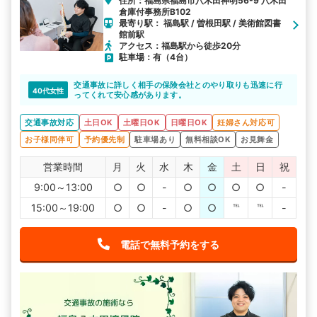
住所：福島県福島市八木田神明56-9 八木田
倉庫付事務所B102
最寄り駅： 福島駅 / 曽根田駅 / 美術館図書
館前駅
アクセス：福島駅から徒歩20分
駐車場：有（4台）
交通事故に詳しく相手の保険会社とのやり取りも迅速に行
40代女性
ってくれて安心感があります。
交通事故対応
土日OK
土曜日OK
日曜日OK
妊婦さん対応可
お子様同伴可
予約優先制
駐車場あり
無料相談OK
お見舞金
営業時間
月
火
水
木
金
土
日
祝
9:00～13:00
○
○
-
○
○
○
○
-
15:00～19:00
○
○
-
○
○
℡
℡
-
電話で無料予約をする