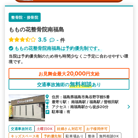
整骨院・接骨院
ももの花整⾻院南福島
3.5
-
件
ももの花整⾻院南福島は予約優先制です。
当院は予約優先制のため待ち時間少なくご予定に合わせやすい環
境です。
20,000
お見舞金最大
円支給
無料相談
交通事故施術の
あり
住所：福島県福島市鳥谷野字館5番
最寄り駅： 南福島駅 / 福島駅 / 曽根田駅
アクセス：南福島駅から徒歩20分
駐車場：有
交通事故対応
土曜日OK
妊婦さん対応可
お子様同伴可
キッズスペース有
予約優先制
駐車場あり
整体
無料相談OK