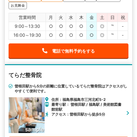
お見舞金
営業時間
月
火
水
木
金
土
日
祝
9:00～13:30
○
○
○
○
○
◎
℡
-
16:00～19:30
○
○
○
○
○
◎
℡
-
電話で無料予約をする
てらだ整骨院
曽根田駅から5分の距離に位置しているてらだ整骨院はアクセスがし
やすくて便利です。
住所：福島県福島市三河北町5-2
最寄り駅： 曽根田駅 / 福島駅 / 美術館図書
館前駅
アクセス：曽根田駅から徒歩5分