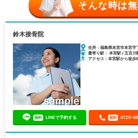
そんな時は無
鈴木接骨院
住所：福島県本宮市本宮字下
最寄り駅： 本宮駅 / 五百川駅
アクセス：本宮駅から徒歩
LINEで予約する
0120-9
無料
無料