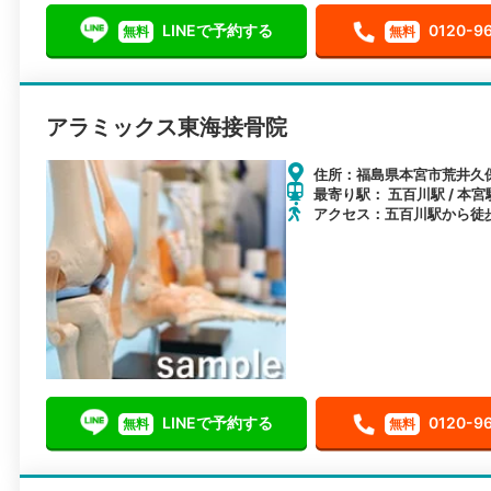
LINEで予約する
0120-9
無料
無料
アラミックス東海接骨院
住所：福島県本宮市荒井久保
最寄り駅： 五百川駅 / 本宮
アクセス：五百川駅から徒歩
LINEで予約する
0120-9
無料
無料