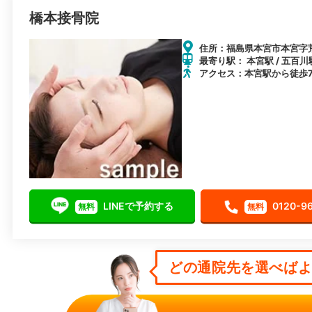
橋本接骨院
住所：福島県本宮市本宮字荒
最寄り駅： 本宮駅 / 五百川駅
アクセス：本宮駅から徒歩
LINEで予約する
0120-9
無料
無料
どの通院先を選べばよい