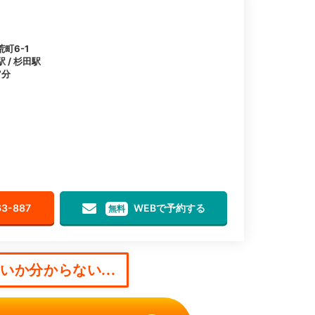
町6-1
 / 杉田駅
7分
63-887
WEBで予約する
無料
か分からない...