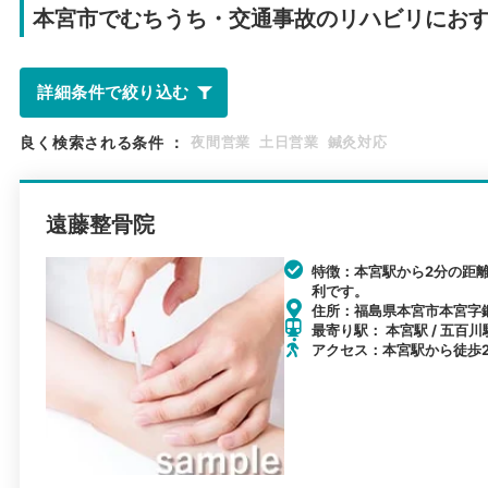
本宮市で
むちうち・交通事故のリハビリにお
詳細条件で絞り込む
良く検索される条件
：
夜間営業
土日営業
鍼灸対応
遠藤整骨院
特徴：本宮駅から2分の距
利です。
住所：福島県本宮市本宮字鍛
最寄り駅： 本宮駅 / 五百川駅
アクセス：本宮駅から徒歩