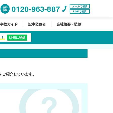
0120-963-887
メールで相談
無料
相談
LINEで相談
事故ガイド
記事監修者
会社概要・監修
中！
LINEに登録
をご紹介しています。