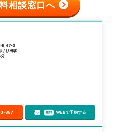
料相談窓口へ
町47-3
 / 杉田駅
6分
63-887
WEBで予約する
無料