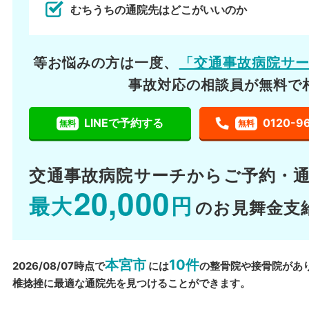
むちうちの通院先はどこがいいのか
等お悩みの方は一度、
「交通事故病院サ
事故対応の相談員が無料で
LINEで予約する
0120-9
無料
無料
交通事故病院サーチから
ご予約・
20,000
最大
円
のお見舞金支
本宮市
10件
2026/08/07時点で
には
の整骨院や接骨院があ
椎捻挫に最適な通院先を見つけることができます。