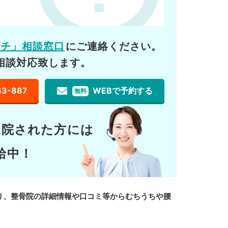
ーチ」相談窓口
にご連絡ください。
相談対応致します。
63-887
WEBで予約する
無料
通院された方には
給中！
り、整骨院の詳細情報や口コミ等からむちうちや腰