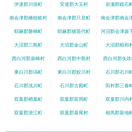
伊達郡川俣町
安達郡大玉村
岩瀬郡鏡石
南会津郡檜枝岐村
南会津郡只見町
南会津郡南会
耶麻郡磐梯町
耶麻郡猪苗代町
河沼郡会津坂
大沼郡三島町
大沼郡金山町
大沼郡昭和
西白河郡泉崎村
西白河郡中島村
西白河郡矢吹
東白川郡塙町
東白川郡鮫川村
石川郡石川
石川郡浅川町
石川郡古殿町
田村郡三春
双葉郡楢葉町
双葉郡富岡町
双葉郡川内
双葉郡浪江町
双葉郡葛尾村
相馬郡新地