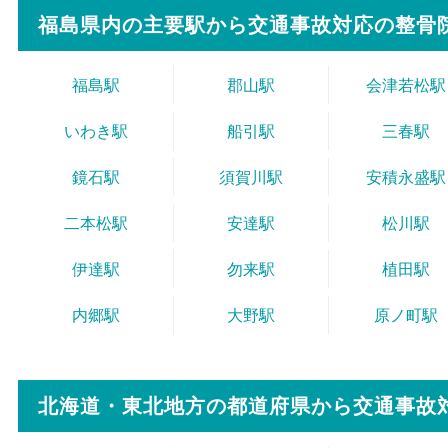
福島県内の主要駅から
交通事故対応の整骨
福島駅
郡山駅
会津若松駅
いわき駅
船引駅
三春駅
鏡石駅
須賀川駅
安積永盛駅
二本松駅
安達駅
松川駅
伊達駅
勿来駅
植田駅
内郷駅
大野駅
原ノ町駅
北海道・東北地方の都道府県から
交通事故