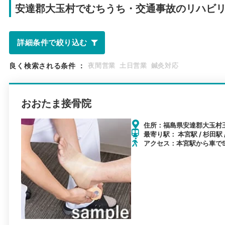
安達郡大玉村で
むちうち・交通事故のリハビ
詳細条件で絞り込む
良く検索される条件
：
夜間営業
土日営業
鍼灸対応
おおたま接骨院
住所：福島県安達郡大玉村玉
最寄り駅： 本宮駅 / 杉田駅 
アクセス：本宮駅から車で