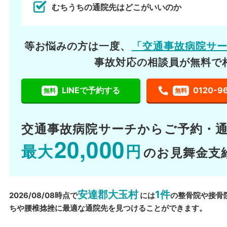
むちうちの通院先はどこがいいのか
等お悩みの方は一度、
「交通事故病院サ
事故対応の相談員が無料で
LINEで予約する
0120-9
無料
無料
交通事故病院サーチから
ご予約・
20,000
最大
円
のお見舞金支
安達郡大玉村
1件
2026/08/08時点で
には
の整骨院や接骨
ちや腰椎捻挫に最適な通院先を見つけることができます。