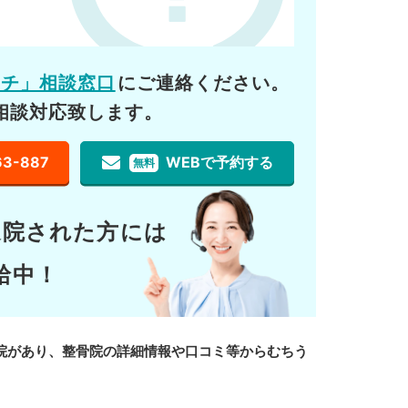
ーチ」相談窓口
にご連絡ください。
相談対応致します。
63-887
WEBで予約する
無料
通院された方には
給中！
院があり、整骨院の詳細情報や口コミ等からむちう