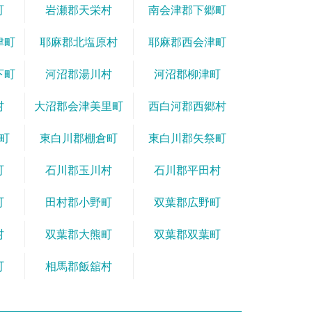
町
岩瀬郡天栄村
南会津郡下郷町
津町
耶麻郡北塩原村
耶麻郡西会津町
下町
河沼郡湯川村
河沼郡柳津町
村
大沼郡会津美里町
西白河郡西郷村
町
東白川郡棚倉町
東白川郡矢祭町
町
石川郡玉川村
石川郡平田村
町
田村郡小野町
双葉郡広野町
村
双葉郡大熊町
双葉郡双葉町
町
相馬郡飯舘村