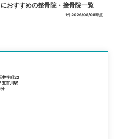
リにおすすめの整骨院・接骨院一覧
1
件
2026/08/08時点
井字町22
/ 五百川駅
5分