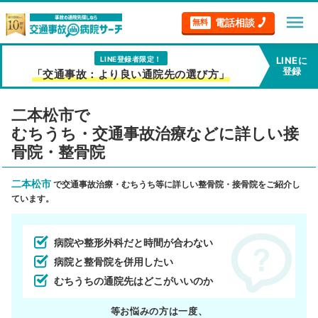
menu
電話相談
無料
LINE登録者限定！
LINEに
登録
「交通事故：より良い通院先の選び方」
二本松市で
むちうち・交通事故治療などに詳しい接
骨院・整骨院
二本松市
で交通事故治療・むちうち等に詳しい整骨院・接骨院をご紹介し
ています。
病院や整形外科だと時間が合わない
病院と整骨院を併用したい
むちうちの通院先はどこがいいのか
等お悩みの方は一度、