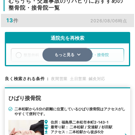
むちうち・交通事故のリハビリにおすすめの
整骨院・接骨院一覧
13
件
2026/08/06時点
通院先を再検索
整形外科
整骨院・接骨院
もっと見る
エリア
福島県
二本松市
良く検索される条件
：
夜間営業
土日営業
鍼灸対応
検索する
ひばり接骨院
詳細条件で絞り込む
二本松駅から5分の距離に位置しているひばり接骨院はアクセスがし
やすくて便利です。
その他の検索方法
住所：福島県二本松市本町2-143-1
駅から探す
院名から探す
最寄り駅： 二本松駅 / 安達駅 / 杉田駅
アクセス：二本松駅から徒歩5分