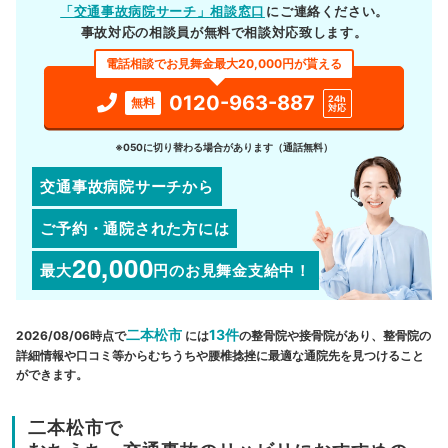
「交通事故病院サーチ」相談窓口
にご連絡ください。
事故対応の相談員が無料で相談対応致します。
電話相談でお見舞金最大20,000円が貰える
0120-963-887
24h
無料
対応
※050に切り替わる場合があります（通話無料）
交通事故病院サーチから
ご予約・通院された方には
20,000
最大
円
のお見舞金支給中！
二本松市
13件
2026/08/06時点で
には
の整骨院や接骨院があり、整骨院の
詳細情報や口コミ等からむちうちや腰椎捻挫に最適な通院先を見つけること
ができます。
二本松市で