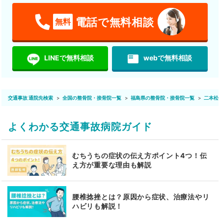
電話で無料相談
無料
featured_play_list
LINEで無料相談
webで無料相談
交通事故 通院先検索
全国の整骨院・接骨院一覧
福島県の整骨院・接骨院一覧
二本松
よくわかる交通事故病院ガイド
むちうちの症状の伝え方ポイント4つ！伝
え方が重要な理由も解説
腰椎捻挫とは？原因から症状、治療法やリ
ハビリも解説！