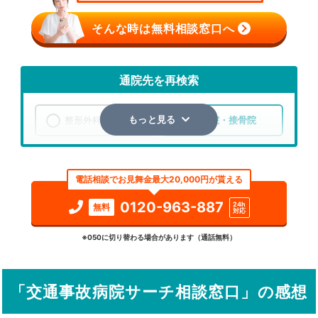
そんな時は無料相談窓口へ
通院先を再検索
整形外科
整骨院・接骨院
もっと見る
エリア
福島県
二本松市
電話相談でお見舞金最大20,000円が貰える
検索する
0120-963-887
24h
無料
対応
詳細条件で絞り込む
※050に切り替わる場合があります（通話無料）
その他の検索方法
「交通事故病院サーチ相談窓口」の感想
駅から探す
院名から探す