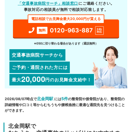
「交通事故病院サーチ」相談窓口
にご連絡ください。
事故対応の相談員が無料で相談対応致します。
電話相談でお見舞金最大20,000円が貰える
0120-963-887
24h
無料
対応
※050に切り替わる場合があります（通話無料）
交通事故病院サーチから
ご予約・通院された方には
20,000
最大
円
のお見舞金支給中！
北金岡駅
5件
2026/08/07時点で
には
の整骨院や接骨院があり、整骨院の
詳細情報や口コミ等からむちうちや腰椎捻挫に最適な通院先を見つけること
ができます。
北金岡駅で