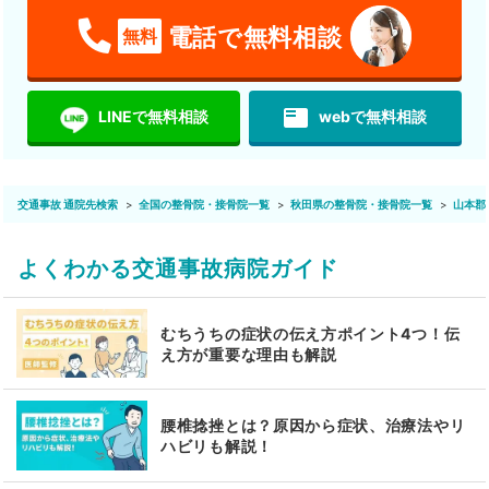
電話で無料相談
無料
featured_play_list
LINEで無料相談
webで無料相談
交通事故 通院先検索
全国の整骨院・接骨院一覧
秋田県の整骨院・接骨院一覧
山本郡
よくわかる交通事故病院ガイド
むちうちの症状の伝え方ポイント4つ！伝
え方が重要な理由も解説
腰椎捻挫とは？原因から症状、治療法やリ
ハビリも解説！