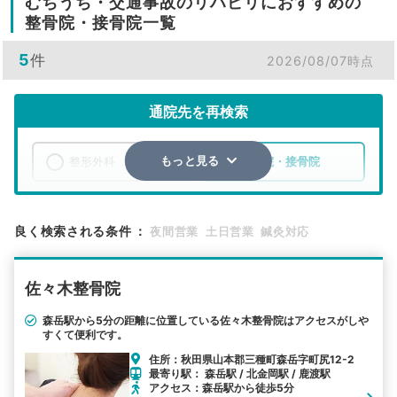
むちうち・交通事故のリハビリにおすすめの
整骨院・接骨院一覧
5
件
2026/08/07時点
通院先を再検索
整形外科
整骨院・接骨院
もっと見る
エリア
秋田県
山本郡三種町
良く検索される条件
：
夜間営業
土日営業
鍼灸対応
検索する
佐々木整骨院
詳細条件で絞り込む
森岳駅から5分の距離に位置している佐々木整骨院はアクセスがしや
すくて便利です。
その他の検索方法
住所：秋田県山本郡三種町森岳字町尻12-2
駅から探す
院名から探す
最寄り駅： 森岳駅 / 北金岡駅 / 鹿渡駅
アクセス：森岳駅から徒歩5分