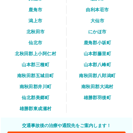
鹿角市
由利本荘市
潟上市
大仙市
北秋田市
にかほ市
仙北市
鹿角郡小坂町
北秋田郡上小阿仁村
山本郡藤里町
山本郡三種町
山本郡八峰町
南秋田郡五城目町
南秋田郡八郎潟町
南秋田郡井川町
南秋田郡大潟村
仙北郡美郷町
雄勝郡羽後町
雄勝郡東成瀬村
交通事故後の治療や通院先をご案内します！