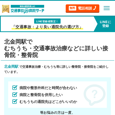
menu
電話相談
無料
LINE登録者限定！
LINEに
登録
「交通事故：より良い通院先の選び方」
北金岡駅で
むちうち・交通事故治療などに詳しい接
骨院・整骨院
北金岡駅
で交通事故治療・むちうち等に詳しい整骨院・接骨院をご紹介し
ています。
病院や整形外科だと時間が合わない
病院と整骨院を併用したい
むちうちの通院先はどこがいいのか
等お悩みの方は一度、