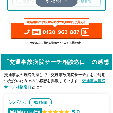
整形外科
整骨院・接骨院
もっと見る
エリア
秋田県
山本郡三種町
電話相談でお見舞金最大20,000円が貰える
検索する
0120-963-887
24h
無料
対応
詳細条件で絞り込む
※050に切り替わる場合があります（通話無料）
その他の検索方法
「交通事故病院サーチ相談窓口」の感想
駅から探す
院名から探す
交通事故の通院先探しで「交通事故病院サーチ」をご利用
いただいた方々のご感想を掲載しています。
交通事故病院
サーチ相談窓口
とは？
シバ
電話相談
さん
5.0
相談相談窓口の評価