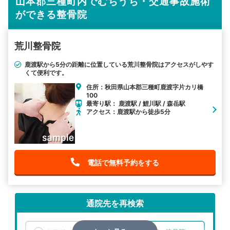
山本郡三種町内でむちうち・交通事故施術
ができる整骨院
荒川整骨院
鹿渡駅から5分の距離に位置している荒川整骨院はアクセスがしやす
くて便利です。
住所：秋田県山本郡三種町鹿渡字片カリ橋
100
最寄り駅： 鹿渡駅 / 鯉川駅 / 森岳駅
アクセス：鹿渡駅から徒歩5分
電話で無料予約をする
通院先を再検索