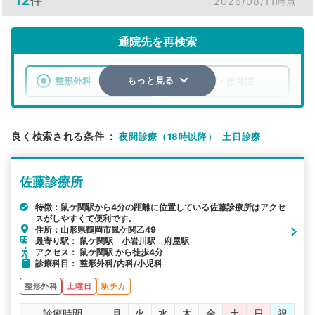
12
件
2026/08/11時点
通院先を再検索
整形外科
整骨院・接骨院
もっと見る
エリア
山形県
鶴岡市
良く検索される条件
：
夜間診療（18時以降）
土日診療
検索する
佐藤診療所
詳細条件で絞り込む
特徴：鼠ケ関駅から4分の距離に位置している佐藤診療所はアクセ
スがしやすくて便利です。
その他の検索方法
住所：山形県鶴岡市鼠ケ関乙49
最寄り駅： 鼠ケ関駅 小岩川駅 府屋駅
駅から探す
院名から探す
アクセス： 鼠ケ関駅 から徒歩4分
診療科目： 整形外科/内科/小児科
整形外科
土曜日
駅チカ
診療時間
月
火
水
木
金
土
日
祝