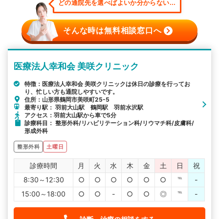
どの通院先を選べばよいか分からない...
そんな時は無料相談窓口へ
医療法人幸和会 美咲クリニック
特徴：医療法人幸和会 美咲クリニックは休日の診療を行ってお
り、忙しい方も通院しやすいです。
住所：山形県鶴岡市美咲町25-5
最寄り駅： 羽前大山駅 鶴岡駅 羽前水沢駅
アクセス：羽前大山駅から車で5分
診療科目： 整形外科/リハビリテーション科/リウマチ科/皮膚科/
形成外科
整形外科
土曜日
診療時間
月
火
水
木
金
土
日
祝
8:30～12:30
○
○
○
○
○
○
℡
-
15:00～18:00
○
○
-
○
○
◎
℡
-