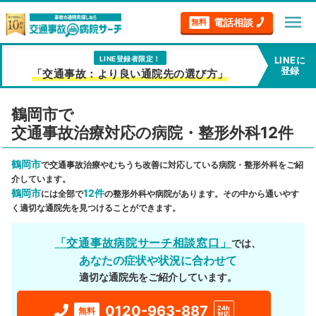
menu
電話相談
無料
LINE登録者限定！
LINEに
登録
「交通事故：より良い通院先の選び方」
鶴岡市で
交通事故治療対応の病院・整形外科12件
鶴岡市
で交通事故治療やむちうち改善に対応している病院・整形外科をご紹
介しています。
鶴岡市
12件
には全部で
の整形外科や病院があります。その中から通いやす
く適切な通院先を見つけることができます。
「交通事故病院サーチ相談窓口」
では、
あなたの症状や状況に合わせて
適切な通院先をご紹介しています。
0120-963-887
24h
無料
対応