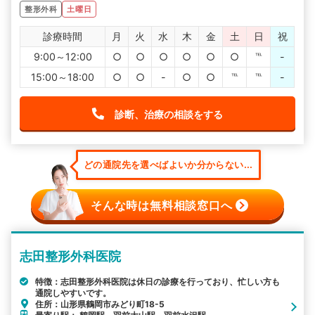
整形外科
土曜日
診療時間
月
火
水
木
金
土
日
祝
9:00～12:00
○
○
○
○
○
○
℡
-
15:00～18:00
○
○
-
○
○
℡
℡
-
診断、治療の相談をする
どの通院先を選べばよいか分からない...
そんな時は無料相談窓口へ
志田整形外科医院
特徴：志田整形外科医院は休日の診療を行っており、忙しい方も
通院しやすいです。
住所：山形県鶴岡市みどり町18-5