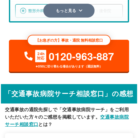
整形外科
整骨院・接骨院
もっと見る
エリア
山形県
鶴岡市
【お急ぎの方】事故・通院 無料相談窓口
検索する
0120-963-887
24h
対応
詳細条件で絞り込む
※050に切り替わる場合があります（通話無料）
その他の検索方法
駅から探す
院名から探す
「交通事故病院サーチ相談窓口」の感想
交通事故の通院先探しで「交通事故病院サーチ」をご利用
いただいた方々のご感想を掲載しています。
交通事故病院
サーチ相談窓口
とは？