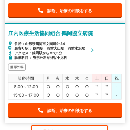
診断、治療の相談をする
庄内医療生活協同組合 鶴岡協立病院
住所：山形県鶴岡市文園町9-34
最寄り駅： 鶴岡駅 羽前大山駅 羽前水沢駅
アクセス：鶴岡駅から車で5分
診療科目： 整形外科/内科/小児科
整形外科
診療時間
月
火
水
木
金
土
日
祝
8:00～12:00
○
○
○
○
○
℡
℡
-
15:00～17:00
○
○
○
○
○
℡
℡
-
診断、治療の相談をする