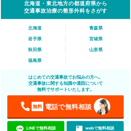
北海道・東北地方の都道府県から
交通事故治療の整形外科をさがす
北海道
青森県
岩手県
宮城県
秋田県
山形県
福島県
はじめての交通事故でお悩みの方へ。
交通事故に関する知識や通院について
無料でサポートいたします。
電話で無料相談
無料
featured_play_list
LINEで無料相談
webで無料相談