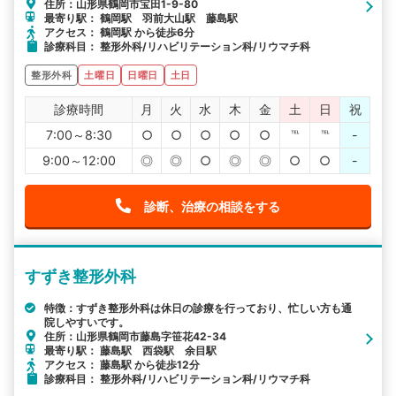
住所：山形県鶴岡市宝田1-9-80
最寄り駅： 鶴岡駅 羽前大山駅 藤島駅
アクセス： 鶴岡駅 から徒歩6分
診療科目： 整形外科/リハビリテーション科/リウマチ科
整形外科
土曜日
日曜日
土日
診療時間
月
火
水
木
金
土
日
祝
7:00～8:30
○
○
○
○
○
℡
℡
-
9:00～12:00
◎
◎
○
◎
◎
○
○
-
診断、治療の相談をする
すずき整形外科
特徴：すずき整形外科は休日の診療を行っており、忙しい方も通
院しやすいです。
住所：山形県鶴岡市藤島字笹花42-34
最寄り駅： 藤島駅 西袋駅 余目駅
アクセス： 藤島駅 から徒歩12分
診療科目： 整形外科/リハビリテーション科/リウマチ科