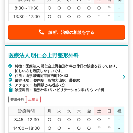
8:30～11:30
○
○
○
○
○
○
℡
-
13:30～17:00
○
○
○
○
○
℡
℡
-
診断、治療の相談をする
医療法人 明仁会上野整形外科
特徴：医療法人 明仁会上野整形外科は休日の診療を行っており、
忙しい方も通院しやすいです。
住所：山形県鶴岡市日吉町10-43
最寄り駅： 鶴岡駅 羽前大山駅 藤島駅
アクセス： 鶴岡駅 から徒歩7分
診療科目： 整形外科/リハビリテーション科/リウマチ科
整形外科
土曜日
診療時間
月
火
水
木
金
土
日
祝
8:45～12:30
○
○
○
○
○
○
℡
-
14:00～18:00
○
○
-
○
○
℡
℡
-