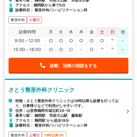
最寄り駅： 鶴岡駅 羽前大山駅 羽前水沢駅
アクセス：鶴岡駅から車で5分
診療科目： 整形外科/リハビリテーション科
整形外科
土曜日
診療時間
月
火
水
木
金
土
日
祝
9:00～12:00
○
○
○
○
○
○
℡
-
15:00～18:00
○
○
◎
-
○
℡
℡
-
診断、治療の相談をする
さとう整形外科クリニック
特徴：さとう整形外科クリニックは18時以降も診療を行ってお
り、仕事帰りなどで利用がしやすいです。
住所：山形県鶴岡市城北町26-10
最寄り駅： 鶴岡駅 羽前大山駅 藤島駅
アクセス： 鶴岡駅 から徒歩18分
診療科目： 整形外科/リハビリテーション科
整形外科
土曜日
18時以降OK