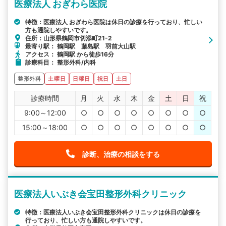
医療法人 おぎわら医院
特徴：医療法人 おぎわら医院は休日の診療を行っており、忙しい
方も通院しやすいです。
住所：山形県鶴岡市切添町21-2
最寄り駅： 鶴岡駅 藤島駅 羽前大山駅
アクセス： 鶴岡駅 から徒歩16分
診療科目： 整形外科/内科
整形外科
土曜日
日曜日
祝日
土日
診療時間
月
火
水
木
金
土
日
祝
9:00～12:00
○
○
○
○
○
○
○
○
15:00～18:00
○
○
○
○
○
○
○
○
診断、治療の相談をする
医療法人いぶき会宝田整形外科クリニック
特徴：医療法人いぶき会宝田整形外科クリニックは休日の診療を
行っており、忙しい方も通院しやすいです。