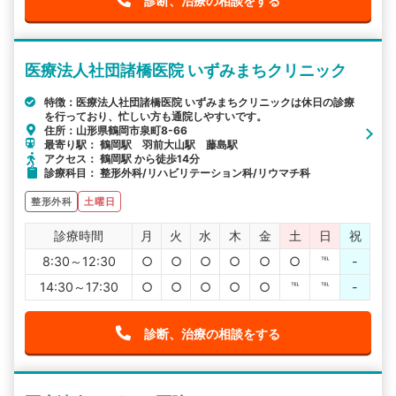
診断、治療の相談をする
医療法人社団諸橋医院 いずみまちクリニック
特徴：医療法人社団諸橋医院 いずみまちクリニックは休日の診療
を行っており、忙しい方も通院しやすいです。
住所：山形県鶴岡市泉町8-66
最寄り駅： 鶴岡駅 羽前大山駅 藤島駅
アクセス： 鶴岡駅 から徒歩14分
診療科目： 整形外科/リハビリテーション科/リウマチ科
整形外科
土曜日
診療時間
月
火
水
木
金
土
日
祝
8:30～12:30
○
○
○
○
○
○
℡
-
14:30～17:30
○
○
○
○
○
℡
℡
-
診断、治療の相談をする