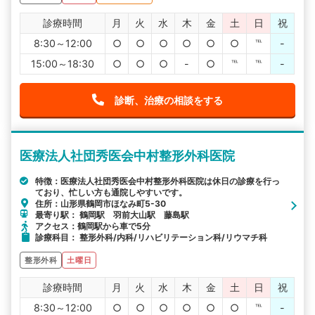
診療時間
月
火
水
木
金
土
日
祝
8:30～12:00
○
○
○
○
○
○
℡
-
15:00～18:30
○
○
○
-
○
℡
℡
-
診断、治療の相談をする
医療法人社団秀医会中村整形外科医院
特徴：医療法人社団秀医会中村整形外科医院は休日の診療を行っ
ており、忙しい方も通院しやすいです。
住所：山形県鶴岡市ほなみ町5-30
最寄り駅： 鶴岡駅 羽前大山駅 藤島駅
アクセス：鶴岡駅から車で5分
診療科目： 整形外科/内科/リハビリテーション科/リウマチ科
整形外科
土曜日
診療時間
月
火
水
木
金
土
日
祝
8:30～12:00
○
○
○
○
○
○
℡
-