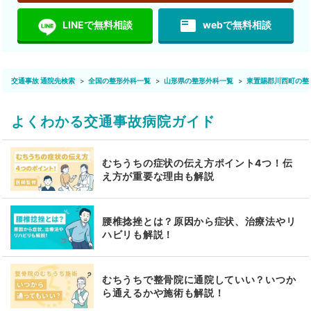
featured_play_list
LINEで無料相談
webで無料相談
交通事故 通院先検索
全国の整形外科一覧
山形県の整形外科一覧
東置賜郡川西町の整
よくわかる交通事故病院ガイド
むちうちの症状の伝え方ポイント4つ！伝
え方が重要な理由も解説
腰椎捻挫とは？原因から症状、治療法やリ
ハビリも解説！
むちうちで整骨院に通院していい？いつか
ら通えるかや施術も解説！