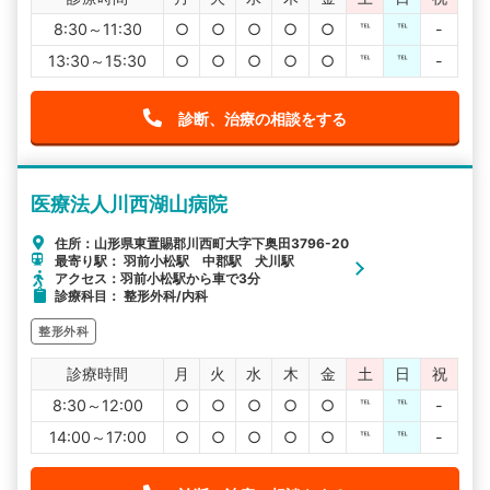
8:30～11:30
○
○
○
○
○
℡
℡
-
13:30～15:30
○
○
○
○
○
℡
℡
-
診断、治療の相談をする
医療法人川西湖山病院
住所：山形県東置賜郡川西町大字下奥田3796-20
最寄り駅： 羽前小松駅 中郡駅 犬川駅
アクセス：羽前小松駅から車で3分
診療科目： 整形外科/内科
整形外科
診療時間
月
火
水
木
金
土
日
祝
8:30～12:00
○
○
○
○
○
℡
℡
-
14:00～17:00
○
○
○
○
○
℡
℡
-