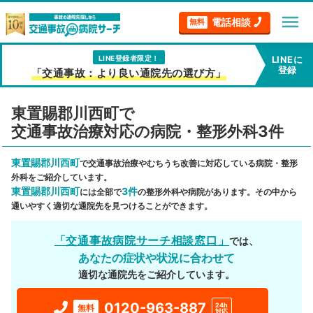
menu
電話相談
無料
LINE登録者限定！
LINEに
登録
「交通事故：より良い通院先の選び方」
東置賜郡川西町で
交通事故治療対応の病院・整形外科3件
東置賜郡川西町
で交通事故治療やむちうち改善に対応している病院・整形
外科をご紹介しています。
東置賜郡川西町
3件
には全部で
の整形外科や病院があります。その中から
通いやすく適切な通院先を見つけることができます。
「交通事故病院サーチ相談窓口」
では、
あなたの症状や状況に合わせて
適切な通院先をご紹介しています。
0120-963-887
24h
無料
対応