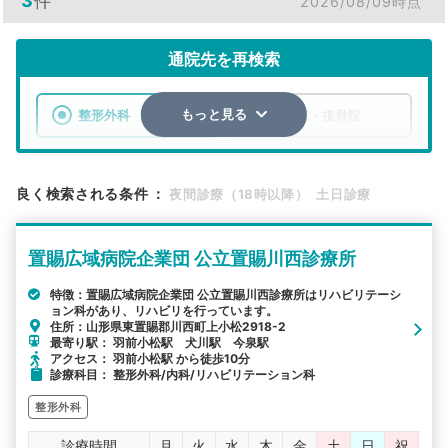
3
件
2026/08/09時点
通院先を再検索
整形外科
整骨院・接骨院
もっと見る
エリア
山形県
東置賜郡川西町
良く検索される条件
：
夜間診療（18時以降）
土日診療
検索する
置賜広域病院企業団 公立置賜川西診療所
詳細条件で絞り込む
特徴：置賜広域病院企業団 公立置賜川西診療所はリハビリテーシ
ョン科があり、リハビリを行っています。
その他の検索方法
住所：山形県東置賜郡川西町上小松2918-2
最寄り駅： 羽前小松駅 犬川駅 今泉駅
駅から探す
院名から探す
アクセス： 羽前小松駅 から徒歩10分
診療科目： 整形外科/内科/リハビリテーション科
整形外科
診療時間
月
火
水
木
金
土
日
祝