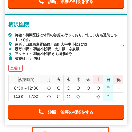
診断、治療の相談をする
柄沢医院
特徴：柄沢医院は休日の診療を行っており、忙しい方も通院しや
すいです。
住所：山形県東置賜郡川西町大字中小松2215
最寄り駅： 羽前小松駅 犬川駅 今泉駅
アクセス： 羽前小松駅 から徒歩6分
診療科目： 内科
土曜日
診療時間
月
火
水
木
金
土
日
祝
8:30～12:30
○
○
○
○
○
○
℡
-
14:00～17:30
○
○
○
◎
-
◎
℡
-
診断、治療の相談をする