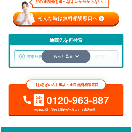
どの通院先を選べばよいか分からない...
そんな時は無料相談窓口へ
通院先を再検索
整形外科
整骨院・接骨院
もっと見る
エリア
山形県
東置賜郡川西町
【お急ぎの方】事故・通院 無料相談窓口
検索する
0120-963-887
24h
対応
詳細条件で絞り込む
※050に切り替わる場合があります（通話無料）
その他の検索方法
駅から探す
院名から探す