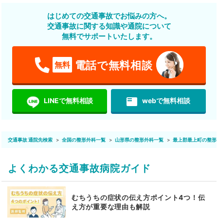
はじめての交通事故でお悩みの方へ。
交通事故に関する知識や通院について
無料でサポートいたします。
電話で無料相談
無料
featured_play_list
LINEで無料相談
webで無料相談
交通事故 通院先検索
全国の整形外科一覧
山形県の整形外科一覧
最上郡最上町の整形
よくわかる交通事故病院ガイド
むちうちの症状の伝え方ポイント4つ！伝
え方が重要な理由も解説