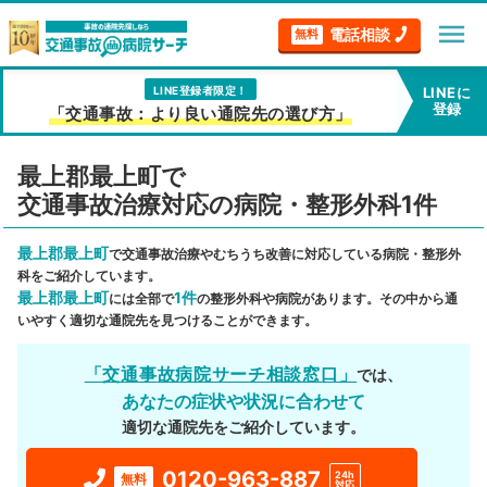
menu
電話相談
無料
LINE登録者限定！
LINEに
登録
「交通事故：より良い通院先の選び方」
最上郡最上町で
交通事故治療対応の病院・整形外科1件
最上郡最上町
で交通事故治療やむちうち改善に対応している病院・整形外
科をご紹介しています。
最上郡最上町
1件
には全部で
の整形外科や病院があります。その中から通
いやすく適切な通院先を見つけることができます。
「交通事故病院サーチ相談窓口」
では、
あなたの症状や状況に合わせて
適切な通院先をご紹介しています。
0120-963-887
24h
無料
対応