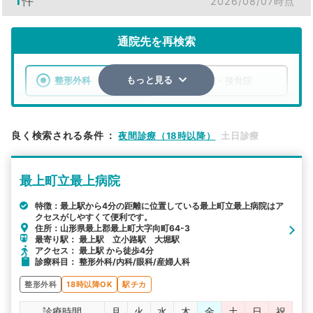
1
件
2026/08/07時点
通院先を再検索
整形外科
整骨院・接骨院
もっと見る
エリア
山形県
最上郡最上町
良く検索される条件
：
夜間診療（18時以降）
土日診療
検索する
最上町立最上病院
詳細条件で絞り込む
特徴：最上駅から4分の距離に位置している最上町立最上病院はア
クセスがしやすくて便利です。
その他の検索方法
住所：山形県最上郡最上町大字向町64-3
最寄り駅： 最上駅 立小路駅 大堀駅
駅から探す
院名から探す
アクセス： 最上駅 から徒歩4分
診療科目： 整形外科/内科/眼科/産婦人科
整形外科
18時以降OK
駅チカ
診療時間
月
火
水
木
金
土
日
祝