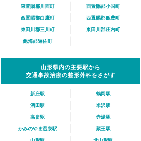
東置賜郡川西町
西置賜郡小国町
西置賜郡白鷹町
西置賜郡飯豊町
東田川郡三川町
東田川郡庄内町
飽海郡遊佐町
山形県内の主要駅から
交通事故治療の整形外科をさがす
新庄駅
鶴岡駅
酒田駅
米沢駅
高畠駅
赤湯駅
かみのやま温泉駅
蔵王駅
山形駅
北山形駅