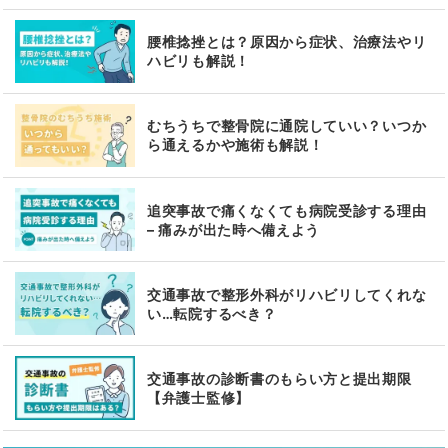
腰椎捻挫とは？原因から症状、治療法やリ
ハビリも解説！
むちうちで整骨院に通院していい？いつか
ら通えるかや施術も解説！
追突事故で痛くなくても病院受診する理由
– 痛みが出た時へ備えよう
交通事故で整形外科がリハビリしてくれな
い…転院するべき？
交通事故の診断書のもらい方と提出期限
【弁護士監修】