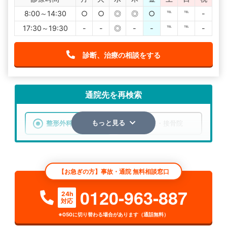
8:00～14:30
○
○
◎
◎
○
℡
℡
-
17:30～19:30
-
-
◎
-
-
℡
℡
-
診断、治療の相談をする
通院先を再検索
整形外科
整骨院・接骨院
もっと見る
エリア
山形県
最上郡最上町
【お急ぎの方】事故・通院 無料相談窓口
検索する
0120-963-887
24h
対応
詳細条件で絞り込む
※050に切り替わる場合があります（通話無料）
その他の検索方法