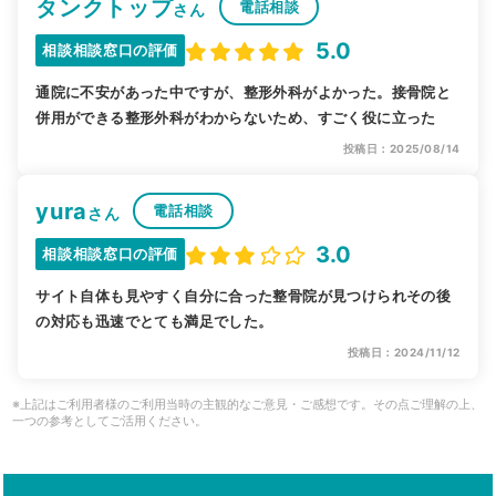
タンクトップ
電話相談
さん
5.0
相談相談窓口の評価
通院に不安があった中ですが、整形外科がよかった。接骨院と
併用ができる整形外科がわからないため、すごく役に立った
投稿日：2025/08/14
yura
電話相談
さん
3.0
相談相談窓口の評価
サイト自体も見やすく自分に合った整骨院が見つけられその後
の対応も迅速でとても満足でした。
投稿日：2024/11/12
※上記はご利用者様のご利用当時の主観的なご意見・ご感想です。その点ご理解の上、
一つの参考としてご活用ください。