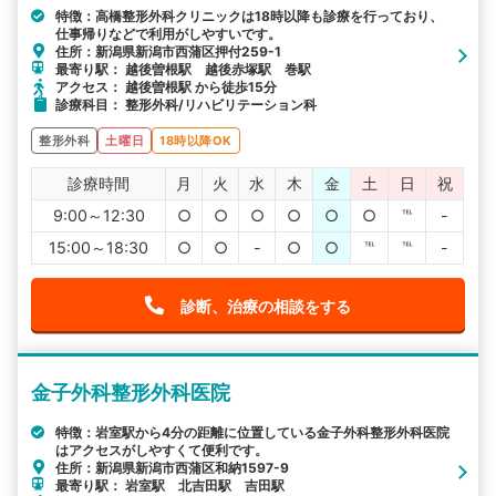
特徴：高橋整形外科クリニックは18時以降も診療を行っており、
仕事帰りなどで利用がしやすいです。
住所：新潟県新潟市西蒲区押付259-1
最寄り駅： 越後曽根駅 越後赤塚駅 巻駅
アクセス： 越後曽根駅 から徒歩15分
診療科目： 整形外科/リハビリテーション科
整形外科
土曜日
18時以降OK
診療時間
月
火
水
木
金
土
日
祝
9:00～12:30
○
○
○
○
○
○
℡
-
15:00～18:30
○
○
-
○
○
℡
℡
-
診断、治療の相談をする
金子外科整形外科医院
特徴：岩室駅から4分の距離に位置している金子外科整形外科医院
はアクセスがしやすくて便利です。
住所：新潟県新潟市西蒲区和納1597-9
最寄り駅： 岩室駅 北吉田駅 吉田駅