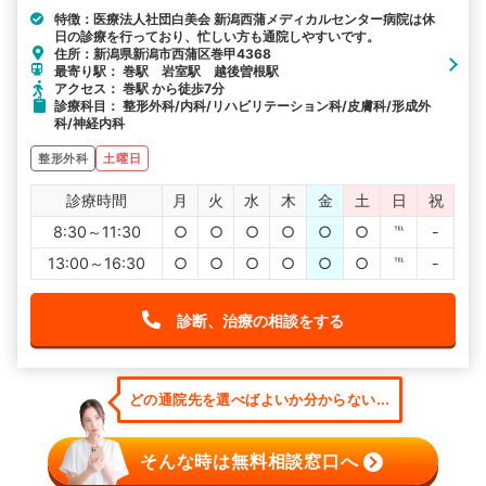
特徴：医療法人社団白美会 新潟西蒲メディカルセンター病院は休
日の診療を行っており、忙しい方も通院しやすいです。
住所：新潟県新潟市西蒲区巻甲4368
最寄り駅： 巻駅 岩室駅 越後曽根駅
アクセス： 巻駅 から徒歩7分
診療科目： 整形外科/内科/リハビリテーション科/皮膚科/形成外
科/神経内科
整形外科
土曜日
診療時間
月
火
水
木
金
土
日
祝
8:30～11:30
○
○
○
○
○
○
℡
-
13:00～16:30
○
○
○
○
○
○
℡
-
診断、治療の相談をする
どの通院先を選べばよいか分からない...
そんな時は無料相談窓口へ