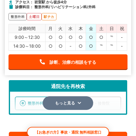
アクセス： 岩室駅 から徒歩4分
診療科目： 整形外科/リハビリテーション科/外科
整形外科
土曜日
駅チカ
診療時間
月
火
水
木
金
土
日
祝
9:00～12:30
○
○
○
○
○
○
℡
-
14:30～18:00
○
○
-
○
○
℡
℡
-
診断、治療の相談をする
通院先を再検索
整形外科
整骨院・接骨院
もっと見る
エリア
新潟県
新潟市西蒲区
【お急ぎの方】事故・通院 無料相談窓口
検索する