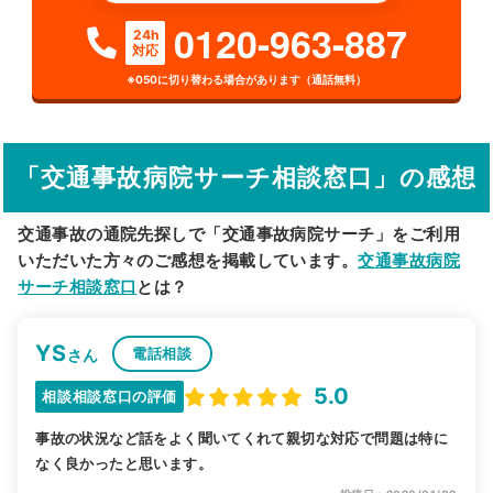
0120-963-887
24h
対応
詳細条件で絞り込む
※050に切り替わる場合があります（通話無料）
その他の検索方法
駅から探す
院名から探す
「交通事故病院サーチ相談窓口」の感想
交通事故の通院先探しで「交通事故病院サーチ」をご利用
いただいた方々のご感想を掲載しています。
交通事故病院
サーチ相談窓口
とは？
YS
電話相談
さん
5.0
相談相談窓口の評価
事故の状況など話をよく聞いてくれて親切な対応で問題は特に
なく良かったと思います。