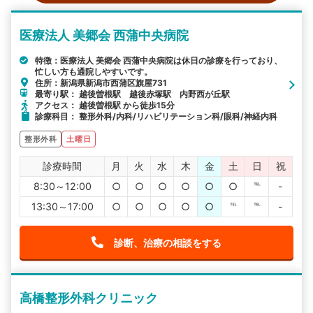
医療法人 美郷会 西蒲中央病院
特徴：医療法人 美郷会 西蒲中央病院は休日の診療を行っており、
忙しい方も通院しやすいです。
住所：新潟県新潟市西蒲区旗屋731
最寄り駅： 越後曽根駅 越後赤塚駅 内野西が丘駅
アクセス： 越後曽根駅 から徒歩15分
診療科目： 整形外科/内科/リハビリテーション科/眼科/神経内科
整形外科
土曜日
診療時間
月
火
水
木
金
土
日
祝
8:30～12:00
○
○
○
○
○
○
℡
-
13:30～17:00
○
○
○
○
○
℡
℡
-
診断、治療の相談をする
高橋整形外科クリニック