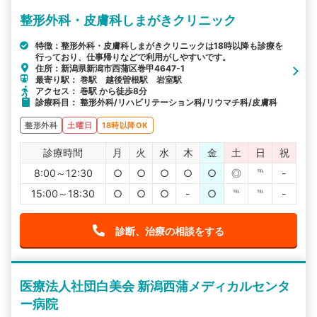
整形外科・皮膚科しまがきクリニック
特徴：整形外科・皮膚科しまがきクリニックは18時以降も診療を
行っており、仕事帰りなどで利用がしやすいです。
住所：新潟県新潟市西蒲区巻甲4647-1
最寄り駅： 巻駅 越後曽根駅 岩室駅
アクセス： 巻駅 から徒歩8分
診療科目： 整形外科/リハビリテーション科/リウマチ科/皮膚科
整形外科
土曜日
18時以降OK
診療時間
月
火
水
木
金
土
日
祝
8:00～12:30
○
○
○
○
○
◎
℡
-
15:00～18:30
○
○
○
-
○
℡
℡
-
診断、治療の相談をする
医療法人社団白美会 新潟西蒲メディカルセンタ
ー病院