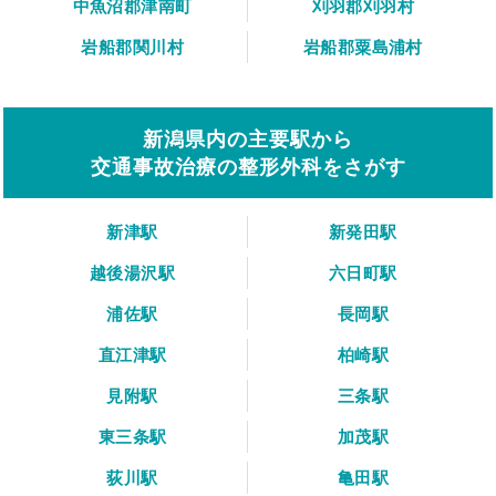
中魚沼郡津南町
刈羽郡刈羽村
岩船郡関川村
岩船郡粟島浦村
新潟県内の主要駅から
交通事故治療の整形外科をさがす
新津駅
新発田駅
越後湯沢駅
六日町駅
浦佐駅
長岡駅
直江津駅
柏崎駅
見附駅
三条駅
東三条駅
加茂駅
荻川駅
亀田駅