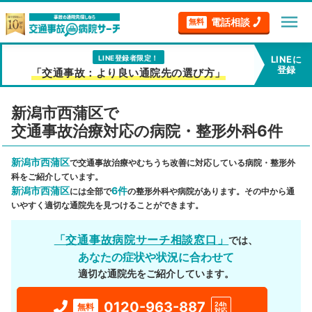
menu
電話相談
無料
LINE登録者限定！
LINEに
登録
「交通事故：より良い通院先の選び方」
新潟市西蒲区で
交通事故治療対応の病院・整形外科6件
新潟市西蒲区
で交通事故治療やむちうち改善に対応している病院・整形外
科をご紹介しています。
新潟市西蒲区
6件
には全部で
の整形外科や病院があります。その中から通
いやすく適切な通院先を見つけることができます。
「交通事故病院サーチ相談窓口」
では、
あなたの症状や状況に合わせて
適切な通院先をご紹介しています。
0120-963-887
24h
無料
対応