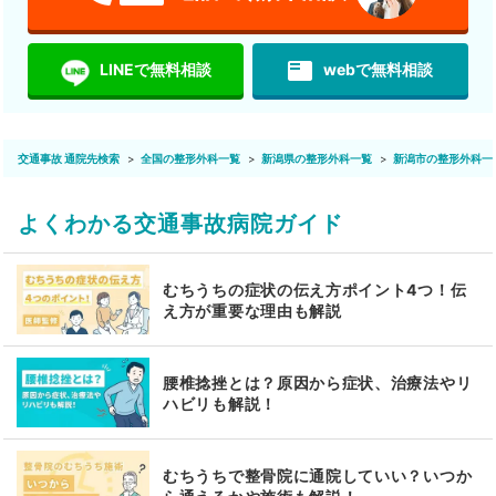
featured_play_list
LINEで無料相談
webで無料相談
交通事故 通院先検索
全国の整形外科一覧
新潟県の整形外科一覧
新潟市の整形外科一
よくわかる交通事故病院ガイド
むちうちの症状の伝え方ポイント4つ！伝
え方が重要な理由も解説
腰椎捻挫とは？原因から症状、治療法やリ
ハビリも解説！
むちうちで整骨院に通院していい？いつか