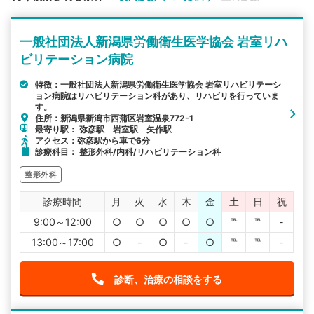
検索する
一般社団法人新潟県労働衛生医学協会 岩室リハ
詳細条件で絞り込む
ビリテーション病院
その他の検索方法
特徴：一般社団法人新潟県労働衛生医学協会 岩室リハビリテーシ
ョン病院はリハビリテーション科があり、リハビリを行っていま
す。
駅から探す
院名から探す
住所：新潟県新潟市西蒲区岩室温泉772-1
最寄り駅： 弥彦駅 岩室駅 矢作駅
アクセス：弥彦駅から車で6分
診療科目： 整形外科/内科/リハビリテーション科
整形外科
診療時間
月
火
水
木
金
土
日
祝
9:00～12:00
○
○
○
○
○
℡
℡
-
13:00～17:00
○
-
○
-
○
℡
℡
-
診断、治療の相談をする