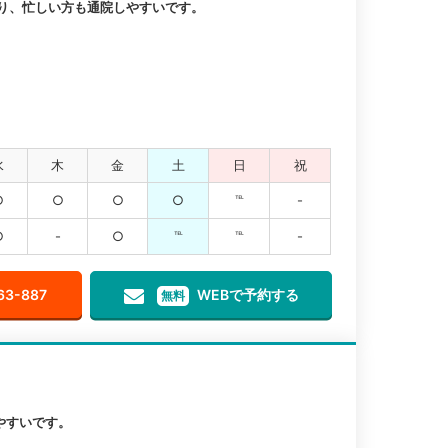
り、忙しい方も通院しやすいです。
水
木
金
土
日
祝
○
○
○
○
℡
-
○
-
○
℡
℡
-
63-887
WEBで予約する
無料
やすいです。