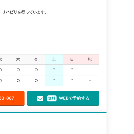
、リハビリを行っています。
水
木
金
土
日
祝
○
○
○
℡
℡
-
○
○
○
℡
℡
-
63-887
WEBで予約する
無料