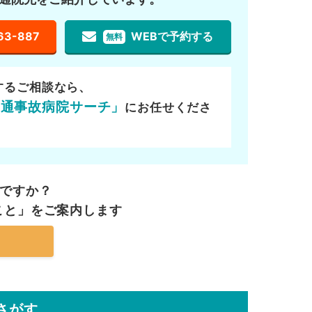
63-887
WEBで予約する
無料
するご相談なら、
交通事故病院サーチ」
にお任せくださ
ですか？
こと」を
ご案内します
さがす