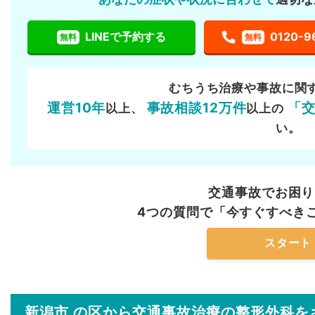
LINEで予約する
0120-9
無料
無料
むちうち治療や事故に関
運営10年
事故相談12万件
「
以上、
以上の
い。
交通事故でお困り
4つの質問で「今すぐすべき
スタート
新潟市 の区から交通事故治療の整形外科を