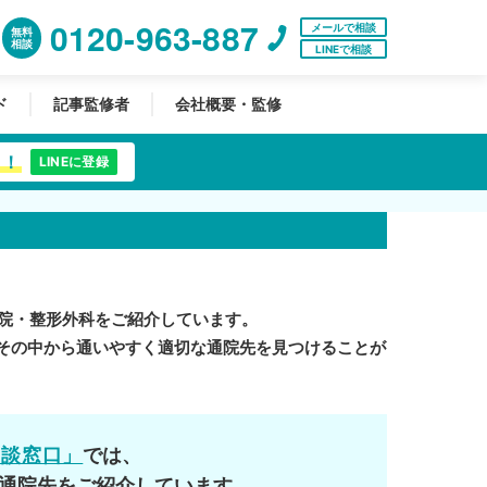
0120-963-887
メールで相談
無料
相談
LINEで相談
ド
記事監修者
会社概要・監修
中！
LINEに登録
院・整形外科をご紹介しています。
その中から通いやすく適切な通院先を見つけることが
相談窓口」
では、
通院先をご紹介しています。