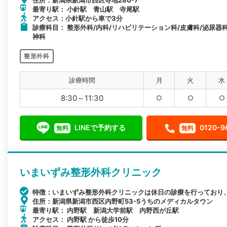
住所：新潟県新潟市西区寺地280-7
最寄り駅： 小針駅 青山駅 寺尾駅
アクセス：小針駅から車で3分
診療科目： 整形外科/内科/リハビリテーション科/皮膚科/泌尿器科
神科
整形外科
診療時間
月
火
水
8:30～11:30
○
○
○
LINEで予約する
0120-9
無料
無料
いまいずみ整形外科クリニック
特徴：いまいずみ整形外科クリニックは休日の診療を行っており
住所：新潟県新潟市西区内野町53-5うちのメディカルタウン
最寄り駅： 内野駅 新潟大学前駅 内野西が丘駅
アクセス： 内野駅 から徒歩10分