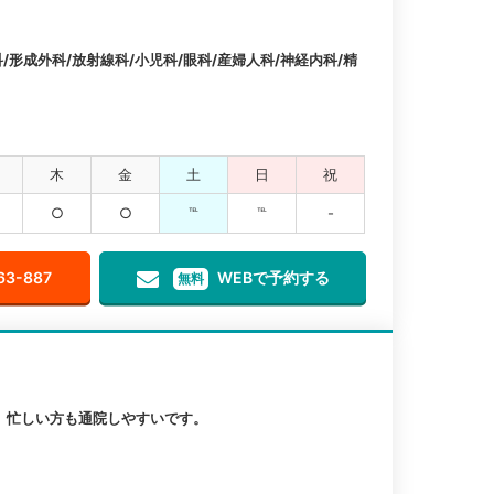
/形成外科/放射線科/小児科/眼科/産婦人科/神経内科/精
木
金
土
日
祝
○
○
℡
℡
-
63-887
WEBで予約する
無料
、忙しい方も通院しやすいです。