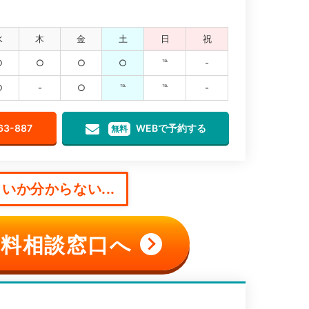
水
木
金
土
日
祝
○
○
○
○
℡
-
○
-
○
℡
℡
-
63-887
WEBで予約する
無料
いか分からない...
料相談窓口へ