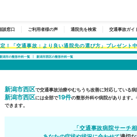
相談窓口
ご利用者様の声
通院先を検索
交通事故ガイ
者限定！「交通事故：より良い通院先の選び方」プレゼント
新潟市の整形外科一覧
新潟市西区の整形外科一覧
新潟市西区
で交通事故治療やむちうち改善に対応している病
新潟市西区
19件
には全部で
の整形外科や病院があります。
できます。
「交通事故病院サーチ
あなたの症状や状況に合わせて
適切な