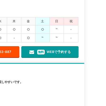
水
木
金
土
日
祝
○
○
○
○
℡
-
○
-
○
℡
℡
-
63-887
WEBで予約する
無料
院しやすいです。