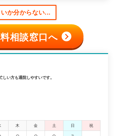
いか分からない...
料相談窓口へ
忙しい方も通院しやすいです。
水
木
金
土
日
祝
○
○
○
○
℡
-