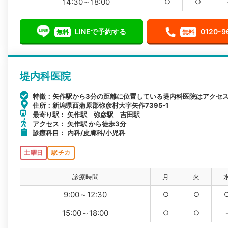
14:30～18:00
○
○
LINEで予約する
0120-9
無料
無料
堤内科医院
特徴：矢作駅から3分の距離に位置している堤内科医院はアクセ
住所：新潟県西蒲原郡弥彦村大字矢作7395-1
最寄り駅： 矢作駅 弥彦駅 吉田駅
アクセス： 矢作駅 から徒歩3分
診療科目： 内科/皮膚科/小児科
土曜日
駅チカ
診療時間
月
火
9:00～12:30
○
○
15:00～18:00
○
○