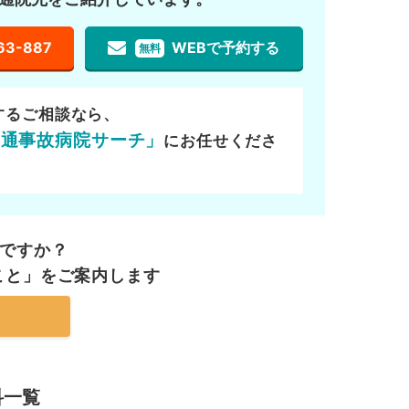
63-887
WEBで予約する
無料
するご相談なら、
交通事故病院サーチ」
にお任せくださ
ですか？
こと」を
ご案内します
科一覧