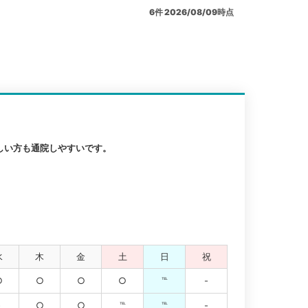
6
件
2026/08/09時点
しい方も通院しやすいです。
水
木
金
土
日
祝
○
○
○
○
℡
-
-
○
○
℡
℡
-