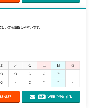
忙しい方も通院しやすいです。
水
木
金
土
日
祝
○
○
○
○
℡
-
○
-
○
℡
℡
-
63-887
WEBで予約する
無料