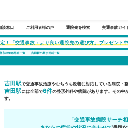
相談窓口
ご利用者様の声
通院先を検索
交通事故ガイ
者限定！「交通事故：より良い通院先の選び方」プレゼント
燕市の整形外科一覧
吉田駅の整形外科一覧
吉田駅
で交通事故治療やむちうち改善に対応している病院・
吉田駅
6件
には全部で
の整形外科や病院があります。その中
す。
「交通事故病院サーチ
あなたの症状や状況に合わせて
適切な