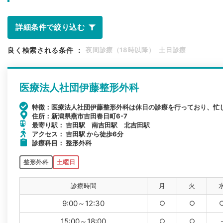
詳細条件で絞り込む
良く検索される条件
：
夜間診療（18時以降）
土日診療
医療法人社団伊藤整形外科
特徴：医療法人社団伊藤整形外科は休日の診療を行っており、忙
住所：新潟県燕市吉田春日町6-7
最寄り駅： 吉田駅 南吉田駅 北吉田駅
アクセス： 吉田駅 から徒歩6分
診療科目： 整形外科
整形外科
土曜日
診療時間
月
火
9:00～12:30
○
○
15:00～18:00
○
○