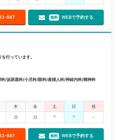
63-887
WEBで予約する
無料
リを行っています。
科/泌尿器科/小児科/眼科/産婦人科/神経内科/精神科
木
金
土
日
祝
○
○
℡
℡
-
63-887
WEBで予約する
無料