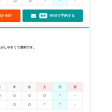
-
○
○
℡
℡
-
63-887
WEBで予約する
無料
スがしやすくて便利です。
水
木
金
土
日
祝
○
○
○
○
℡
-
-
○
○
℡
℡
-