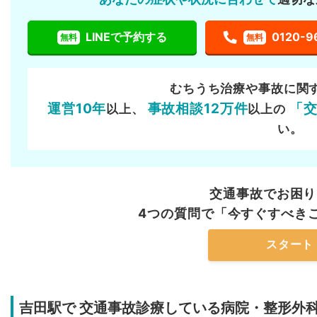
LINEで予約する
0120-9
無料
無料
むちうち治療や事故に関
運営10年
事故相談12万件
「
以上、
以上の
い。
交通事故でお困り
4つの質問で「今すぐすべき
スタート
吉田駅で
交通事故診療している病院・整形外