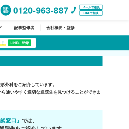
0120-963-887
メールで相談
無料
相談
LINEで相談
ド
記事監修者
会社概要・監修
中！
LINEに登録
整形外科をご紹介しています。
から通いやすく適切な通院先を見つけることができま
相談窓口」
では、
通院先をご紹介しています。