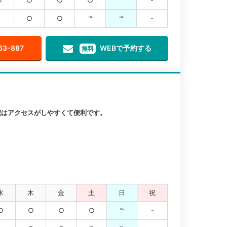
-
○
○
℡
℡
-
63-887
WEBで予約する
無料
院はアクセスがしやすくて便利です。
水
木
金
土
日
祝
○
○
○
○
℡
-