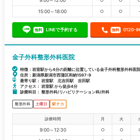
9:00～12:00
15:00～18:00
○
○
LINEで予約する
0120-9
無料
無料
金子外科整形外科医院
特徴：岩室駅から4分の距離に位置している金子外科整形外科医
住所：新潟県新潟市西蒲区和納1597-9
最寄り駅： 岩室駅 北吉田駅 吉田駅
アクセス： 岩室駅 から徒歩4分
診療科目： 整形外科/リハビリテーション科/外科
整形外科
土曜日
駅チカ
診療時間
月
火
9:00～12:30
○
○