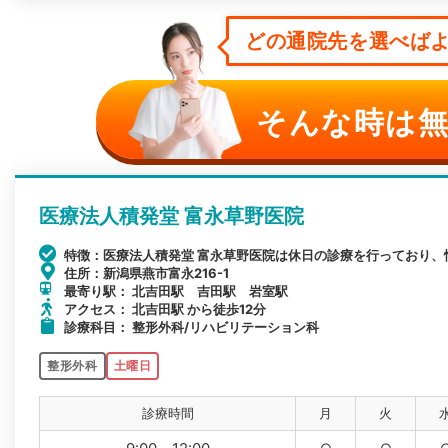
どの通院先を選べばよ
そんな時は無
医療法人積発堂 富永草野医院
特徴：医療法人積発堂 富永草野医院は休日の診療を行っており、
住所：新潟県燕市富永216-1
最寄り駅： 北吉田駅 吉田駅 岩室駅
アクセス： 北吉田駅 から徒歩12分
診療科目： 整形外科/リハビリテーション科
整形外科
土曜日
診療時間
月
火
○
○