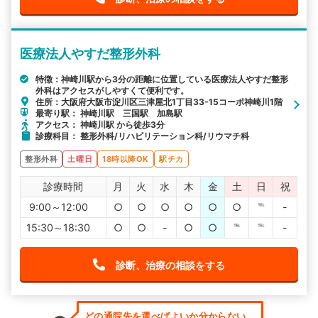
医療法人やすだ整形外科
特徴：神崎川駅から3分の距離に位置している医療法人やすだ整形
外科はアクセスがしやすくて便利です。
住所：大阪府大阪市淀川区三津屋北1丁目33-15コーポ神崎川1階
最寄り駅： 神崎川駅 三国駅 加島駅
アクセス： 神崎川駅 から徒歩3分
診療科目： 整形外科/リハビリテーション科/リウマチ科
整形外科
土曜日
18時以降OK
駅チカ
診療時間
月
火
水
木
金
土
日
祝
9:00～12:00
○
○
○
○
○
○
℡
-
15:30～18:30
○
○
-
○
○
℡
℡
-
診断、治療の相談をする
どの通院先を選べばよいか分からない...