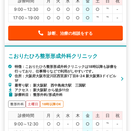
診療時間
月
火
水
木
金
土
日
祝
9:00～12:30
○
○
○
○
○
○
℡
-
17:00～19:00
○
○
○
○
○
℡
℡
-
診断、治療の相談をする
こおりたひろ整形形成外科クリニック
特徴：こおりたひろ整形形成外科クリニックは18時以降も診療を
行っており、仕事帰りなどで利用がしやすいです。
住所：大阪府大阪市淀川区西宮原1丁目8-24 新大阪第3ドイビル
1F
最寄り駅： 新大阪駅 西中島南方駅 三国駅
アクセス： 新大阪駅 から徒歩11分
診療科目： 整形外科/形成外科
整形外科
土曜日
18時以降OK
診療時間
月
火
水
木
金
土
日
祝
9:00～12:30
○
○
-
○
○
○
℡
-