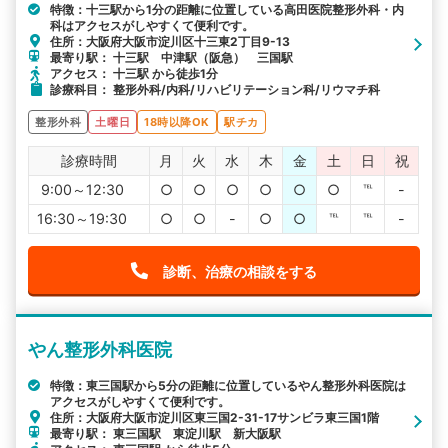
特徴：十三駅から1分の距離に位置している高田医院整形外科・内
科はアクセスがしやすくて便利です。
住所：大阪府大阪市淀川区十三東2丁目9-13
最寄り駅： 十三駅 中津駅（阪急） 三国駅
アクセス： 十三駅 から徒歩1分
診療科目： 整形外科/内科/リハビリテーション科/リウマチ科
整形外科
土曜日
18時以降OK
駅チカ
診療時間
月
火
水
木
金
土
日
祝
9:00～12:30
○
○
○
○
○
○
℡
-
16:30～19:30
○
○
-
○
○
℡
℡
-
診断、治療の相談をする
やん整形外科医院
特徴：東三国駅から5分の距離に位置しているやん整形外科医院は
アクセスがしやすくて便利です。
住所：大阪府大阪市淀川区東三国2-31-17サンビラ東三国1階
最寄り駅： 東三国駅 東淀川駅 新大阪駅