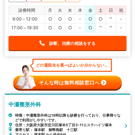
診療時間
月
火
水
木
金
土
日
祝
9:00～12:00
○
○
○
-
○
○
℡
-
17:00～19:30
○
○
○
-
○
℡
℡
-
診断、治療の相談をする
どの通院先を選べばよいか分からない...
そんな時は無料相談窓口へ
中瀬整形外科
特徴：中瀬整形外科は18時以降も診療を行っており、仕事帰りな
どで利用がしやすいです。
住所：大阪府大阪市淀川区塚本5丁目3-11エステハイツ塚本
最寄り駅： 塚本駅 御幣島駅 十三駅
アクセス： 塚本駅 から徒歩6分