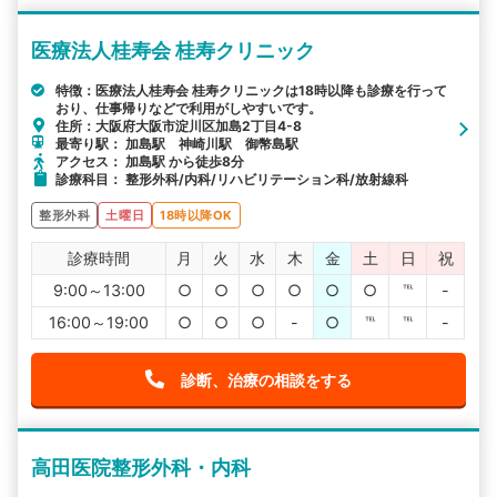
医療法人桂寿会 桂寿クリニック
特徴：医療法人桂寿会 桂寿クリニックは18時以降も診療を行って
おり、仕事帰りなどで利用がしやすいです。
住所：大阪府大阪市淀川区加島2丁目4-8
最寄り駅： 加島駅 神崎川駅 御幣島駅
アクセス： 加島駅 から徒歩8分
診療科目： 整形外科/内科/リハビリテーション科/放射線科
整形外科
土曜日
18時以降OK
診療時間
月
火
水
木
金
土
日
祝
9:00～13:00
○
○
○
○
○
○
℡
-
16:00～19:00
○
○
○
-
○
℡
℡
-
診断、治療の相談をする
高田医院整形外科・内科