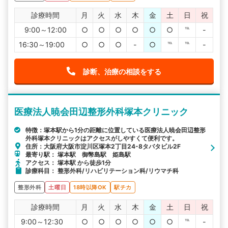
診療時間
月
火
水
木
金
土
日
祝
9:00～12:00
○
○
○
○
○
○
℡
-
16:30～19:00
○
○
○
-
○
℡
℡
-
診断、治療の相談をする
医療法人暁会田辺整形外科塚本クリニック
特徴：塚本駅から1分の距離に位置している医療法人暁会田辺整形
外科塚本クリニックはアクセスがしやすくて便利です。
住所：大阪府大阪市淀川区塚本2丁目24-8タバタビル2F
最寄り駅： 塚本駅 御幣島駅 姫島駅
アクセス： 塚本駅 から徒歩1分
診療科目： 整形外科/リハビリテーション科/リウマチ科
整形外科
土曜日
18時以降OK
駅チカ
診療時間
月
火
水
木
金
土
日
祝
9:00～12:30
○
○
○
○
○
○
℡
-