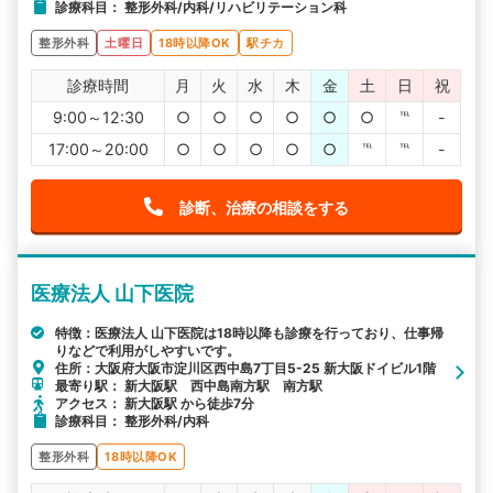
診療科目： 整形外科/内科/リハビリテーション科
整形外科
土曜日
18時以降OK
駅チカ
診療時間
月
火
水
木
金
土
日
祝
9:00～12:30
○
○
○
○
○
○
℡
-
17:00～20:00
○
○
○
○
○
℡
℡
-
診断、治療の相談をする
医療法人 山下医院
特徴：医療法人 山下医院は18時以降も診療を行っており、仕事帰
りなどで利用がしやすいです。
住所：大阪府大阪市淀川区西中島7丁目5-25 新大阪ドイビル1階
最寄り駅： 新大阪駅 西中島南方駅 南方駅
アクセス： 新大阪駅 から徒歩7分
診療科目： 整形外科/内科
整形外科
18時以降OK