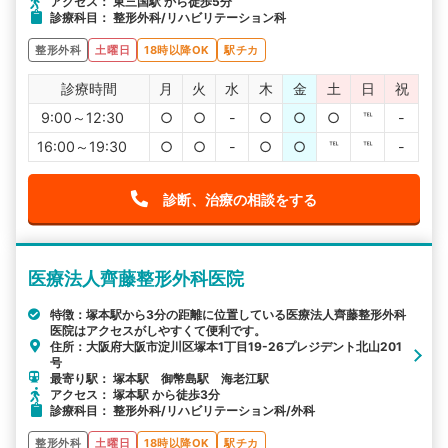
アクセス： 東三国駅 から徒歩5分
診療科目： 整形外科/リハビリテーション科
整形外科
土曜日
18時以降OK
駅チカ
診療時間
月
火
水
木
金
土
日
祝
9:00～12:30
○
○
-
○
○
○
℡
-
16:00～19:30
○
○
-
○
○
℡
℡
-
診断、治療の相談をする
医療法人齊藤整形外科医院
特徴：塚本駅から3分の距離に位置している医療法人齊藤整形外科
医院はアクセスがしやすくて便利です。
住所：大阪府大阪市淀川区塚本1丁目19-26プレジデント北山201
号
最寄り駅： 塚本駅 御幣島駅 海老江駅
アクセス： 塚本駅 から徒歩3分
診療科目： 整形外科/リハビリテーション科/外科
整形外科
土曜日
18時以降OK
駅チカ