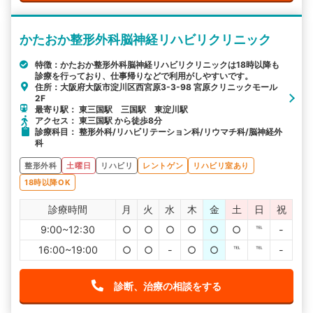
かたおか整形外科脳神経リハビリクリニック
特徴：かたおか整形外科脳神経リハビリクリニックは18時以降も
診療を行っており、仕事帰りなどで利用がしやすいです。
住所：大阪府大阪市淀川区西宮原3-3-98 宮原クリニックモール
2F
最寄り駅： 東三国駅 三国駅 東淀川駅
アクセス： 東三国駅 から徒歩8分
診療科目： 整形外科/リハビリテーション科/リウマチ科/脳神経外
科
整形外科
土曜日
リハビリ
レントゲン
リハビリ室あり
18時以降OK
診療時間
月
火
水
木
金
土
日
祝
9:00~12:30
○
○
○
○
○
○
℡
-
16:00~19:00
○
○
-
○
○
℡
℡
-
診断、治療の相談をする