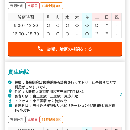
整形外科
土曜日
18時以降OK
診療時間
月
火
水
木
金
土
日
祝
9:30～12:30
○
○
○
○
○
○
℡
-
16:00～18:30
○
○
○
-
○
℡
℡
-
診断、治療の相談をする
貴生病院
特徴：貴生病院は18時以降も診療を行っており、仕事帰りなどで
利用がしやすいです。
住所：大阪府大阪市淀川区西三国1丁目18-4
最寄り駅： 東三国駅 三国駅 東淀川駅
アクセス： 東三国駅 から徒歩7分
診療科目： 整形外科/内科/リハビリテーション科/皮膚科/放射線
科/小児科
整形外科
土曜日
18時以降OK