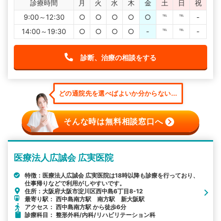
診療時間
月
火
水
木
金
土
日
祝
9:00～12:30
○
○
○
○
○
℡
℡
-
14:00～19:30
○
○
○
○
-
℡
℡
-
診断、治療の相談をする
どの通院先を選べばよいか分からない...
そんな時は無料相談窓口へ
医療法人広誠会 広実医院
特徴：医療法人広誠会 広実医院は18時以降も診療を行っており、
仕事帰りなどで利用がしやすいです。
住所：大阪府大阪市淀川区西中島6丁目8-12
最寄り駅： 西中島南方駅 南方駅 新大阪駅
アクセス： 西中島南方駅 から徒歩6分
診療科目： 整形外科/内科/リハビリテーション科