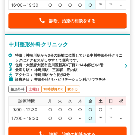
16:00～19:30
○
○
○
○
○
℡
℡
-
診断、治療の相談をする
中川整形外科クリニック
特徴：神崎川駅から3分の距離に位置している中川整形外科クリニ
ックはアクセスがしやすくて便利です。
住所：大阪府大阪市淀川区新高6丁目7-14本郷ビル1階
最寄り駅： 神崎川駅 三国駅 庄内駅
アクセス： 神崎川駅 から徒歩3分
診療科目： 整形外科/リハビリテーション科/リウマチ科
整形外科
土曜日
18時以降OK
駅チカ
診療時間
月
火
水
木
金
土
日
祝
9:00～12:30
○
○
○
○
○
○
℡
-
17:00～19:30
○
○
○
-
○
℡
℡
-
診断、治療の相談をする