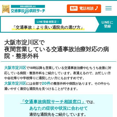
menu
電話相談
無料
LINE登録者限定！
LINEに
登録
「交通事故：より良い通院先の選び方」
大阪市淀川区で
夜間営業している交通事故治療対応の病
院・整形外科
大阪市淀川区
で18時以降も営業している交通事故治療やむちうち改善に対
応している病院・整形外科をご紹介しています。夜通えるので、お忙しい方
や会社帰りや学校帰りに通院したい方にもおすすめです。
大阪市淀川区
20件
には全部で
の整形外科や病院があります。その中から
通いやすく適切な通院先を見つけることができます。
「交通事故病院サーチ相談窓口」
では、
あなたの症状や状況に合わせて
適切な通院先をご紹介しています。