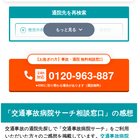
通院先を再検索
整形外科
整骨院・接骨院
もっと見る
エリア
大阪府
大阪市淀川区
【お急ぎの方】事故・通院 無料相談窓口
検索する
0120-963-887
24h
対応
詳細条件で絞り込む
※050に切り替わる場合があります（通話無料）
その他の検索方法
駅から探す
院名から探す
「交通事故病院サーチ相談窓口」の感想
交通事故の通院先探しで「交通事故病院サーチ」をご利用
いただいた方々のご感想を掲載しています。
交通事故病院