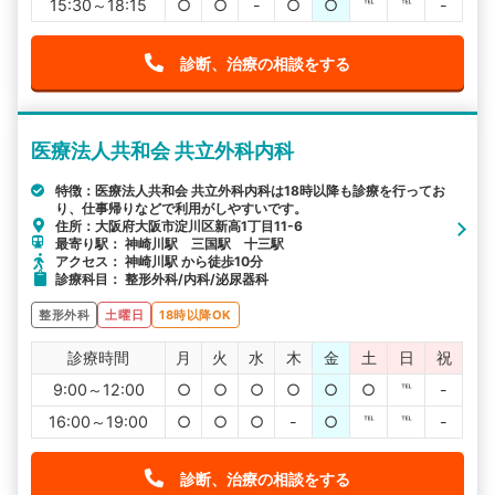
15:30～18:15
○
○
-
○
○
℡
℡
-
診断、治療の相談をする
医療法人共和会 共立外科内科
特徴：医療法人共和会 共立外科内科は18時以降も診療を行ってお
り、仕事帰りなどで利用がしやすいです。
住所：大阪府大阪市淀川区新高1丁目11-6
最寄り駅： 神崎川駅 三国駅 十三駅
アクセス： 神崎川駅 から徒歩10分
診療科目： 整形外科/内科/泌尿器科
整形外科
土曜日
18時以降OK
診療時間
月
火
水
木
金
土
日
祝
9:00～12:00
○
○
○
○
○
○
℡
-
16:00～19:00
○
○
○
-
○
℡
℡
-
診断、治療の相談をする