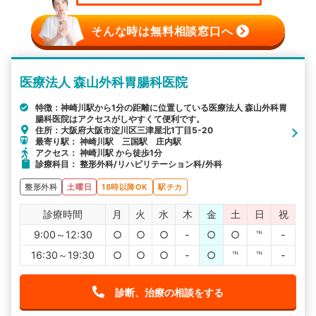
そんな時は無料相談窓口へ
医療法人 森山外科胃腸科医院
特徴：神崎川駅から1分の距離に位置している医療法人 森山外科胃
腸科医院はアクセスがしやすくて便利です。
住所：大阪府大阪市淀川区三津屋北1丁目5-20
最寄り駅： 神崎川駅 三国駅 庄内駅
アクセス： 神崎川駅 から徒歩1分
診療科目： 整形外科/リハビリテーション科/外科
整形外科
土曜日
18時以降OK
駅チカ
診療時間
月
火
水
木
金
土
日
祝
9:00～12:30
○
○
○
-
○
○
℡
-
16:30～19:30
○
○
○
-
○
℡
℡
-
診断、治療の相談をする