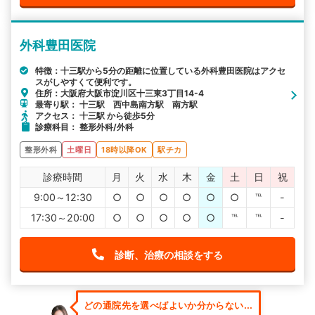
外科豊田医院
特徴：十三駅から5分の距離に位置している外科豊田医院はアクセ
スがしやすくて便利です。
住所：大阪府大阪市淀川区十三東3丁目14-4
最寄り駅： 十三駅 西中島南方駅 南方駅
アクセス： 十三駅 から徒歩5分
診療科目： 整形外科/外科
整形外科
土曜日
18時以降OK
駅チカ
診療時間
月
火
水
木
金
土
日
祝
9:00～12:30
○
○
○
○
○
○
℡
-
17:30～20:00
○
○
○
○
○
℡
℡
-
診断、治療の相談をする
どの通院先を選べばよいか分からない...