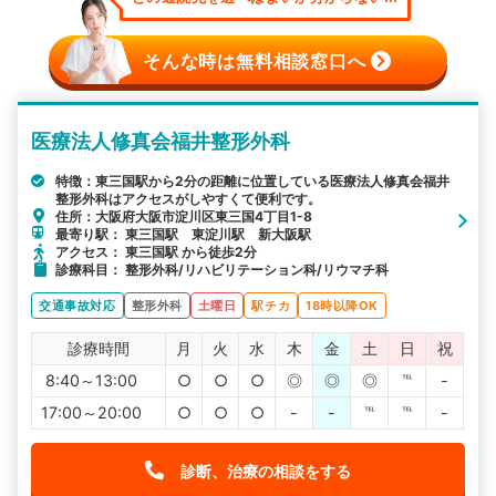
そんな時は無料相談窓口へ
医療法人修真会福井整形外科
特徴：東三国駅から2分の距離に位置している医療法人修真会福井
整形外科はアクセスがしやすくて便利です。
住所：大阪府大阪市淀川区東三国4丁目1-8
最寄り駅： 東三国駅 東淀川駅 新大阪駅
アクセス： 東三国駅 から徒歩2分
診療科目： 整形外科/リハビリテーション科/リウマチ科
交通事故対応
整形外科
土曜日
駅チカ
18時以降OK
診療時間
月
火
水
木
金
土
日
祝
8:40～13:00
○
○
○
◎
◎
◎
℡
-
17:00～20:00
○
○
○
-
-
℡
℡
-
診断、治療の相談をする