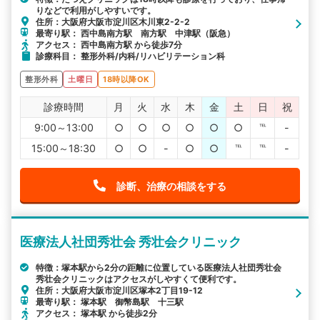
りなどで利用がしやすいです。
詳細条件で絞り込む
住所：大阪府大阪市淀川区木川東2-2-2
最寄り駅： 西中島南方駅 南方駅 中津駅（阪急）
その他の検索方法
アクセス： 西中島南方駅 から徒歩7分
診療科目： 整形外科/内科/リハビリテーション科
駅から探す
院名から探す
整形外科
土曜日
18時以降OK
診療時間
月
火
水
木
金
土
日
祝
9:00～13:00
○
○
○
○
○
○
℡
-
15:00～18:30
○
○
-
○
○
℡
℡
-
診断、治療の相談をする
医療法人社団秀壮会 秀壮会クリニック
特徴：塚本駅から2分の距離に位置している医療法人社団秀壮会
秀壮会クリニックはアクセスがしやすくて便利です。
住所：大阪府大阪市淀川区塚本2丁目19-12
最寄り駅： 塚本駅 御幣島駅 十三駅
アクセス： 塚本駅 から徒歩2分