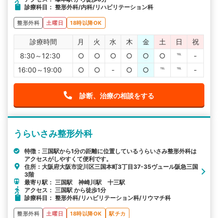
診療科目： 整形外科/内科/リハビリテーション科
整形外科
土曜日
18時以降OK
診療時間
月
火
水
木
金
土
日
祝
8:30～12:30
○
○
○
○
○
○
℡
-
16:00～19:00
○
○
-
○
○
℡
℡
-
診断、治療の相談をする
うらいさみ整形外科
特徴：三国駅から1分の距離に位置しているうらいさみ整形外科は
アクセスがしやすくて便利です。
住所：大阪府大阪市淀川区三国本町3丁目37-35ヴュール阪急三国
3階
最寄り駅： 三国駅 神崎川駅 十三駅
アクセス： 三国駅 から徒歩1分
診療科目： 整形外科/リハビリテーション科/リウマチ科
整形外科
土曜日
18時以降OK
駅チカ