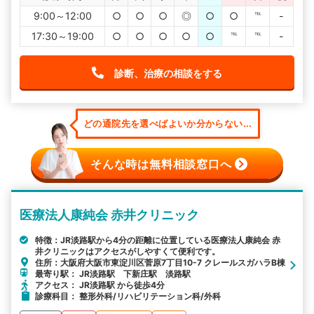
9:00～12:00
○
○
○
◎
○
○
℡
-
17:30～19:00
○
○
○
○
○
℡
℡
-
診断、治療の相談をする
どの通院先を選べばよいか分からない...
そんな時は無料相談窓口へ
医療法人康純会 赤井クリニック
特徴：JR淡路駅から4分の距離に位置している医療法人康純会 赤
井クリニックはアクセスがしやすくて便利です。
住所：大阪府大阪市東淀川区菅原7丁目10-7 クレールスガハラB棟
最寄り駅： JR淡路駅 下新庄駅 淡路駅
アクセス： JR淡路駅 から徒歩4分
診療科目： 整形外科/リハビリテーション科/外科