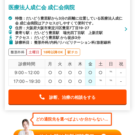
医療法人成仁会 成仁会病院
特徴：だいどう豊里駅から3分の距離に位置している医療法人成仁
会 成仁会病院はアクセスがしやすくて便利です。
住所：大阪府大阪市東淀川区豊里7丁目19-27
最寄り駅： だいどう豊里駅 瑞光四丁目駅 上新庄駅
アクセス： だいどう豊里駅 から徒歩3分
診療科目： 整形外科/内科/リハビリテーション科/放射線科
整形外科
土曜日
18時以降OK
駅チカ
診療時間
月
火
水
木
金
土
日
祝
9:00～12:00
○
○
○
○
○
○
℡
-
17:00～19:30
○
○
○
○
○
℡
℡
-
診断、治療の相談をする
どの通院先を選べばよいか分からない...