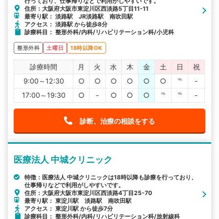
行っており、仕事帰りなどで利用がしやすいです。
住所：大阪府大阪市東淀川区西淡路5丁目11-11
最寄り駅： 淡路駅 JR淡路駅 南吹田駅
アクセス： 淡路駅 から徒歩8分
診療科目： 整形外科/内科/リハビリテーション科/小児科
整形外科
土曜日
18時以降OK
診療時間
月
火
水
木
金
土
日
祝
9:00～12:30
○
○
○
○
○
○
℡
-
17:00～19:30
○
-
○
○
○
℡
℡
-
診断、治療の相談をする
医療法人 中城クリニック
特徴：医療法人 中城クリニックは18時以降も診療を行っており、
仕事帰りなどで利用がしやすいです。
住所：大阪府大阪市東淀川区西淡路4丁目25-70
最寄り駅： 東淀川駅 淡路駅 南吹田駅
アクセス： 東淀川駅 から徒歩7分
診療科目： 整形外科/内科/リハビリテーション科/放射線科