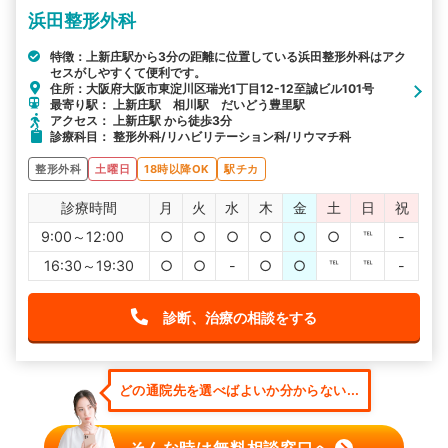
浜田整形外科
特徴：上新庄駅から3分の距離に位置している浜田整形外科はアク
セスがしやすくて便利です。
住所：大阪府大阪市東淀川区瑞光1丁目12-12至誠ビル101号
最寄り駅： 上新庄駅 相川駅 だいどう豊里駅
アクセス： 上新庄駅 から徒歩3分
診療科目： 整形外科/リハビリテーション科/リウマチ科
整形外科
土曜日
18時以降OK
駅チカ
診療時間
月
火
水
木
金
土
日
祝
9:00～12:00
○
○
○
○
○
○
℡
-
16:30～19:30
○
○
-
○
○
℡
℡
-
診断、治療の相談をする
どの通院先を選べばよいか分からない...
そんな時は無料相談窓口へ