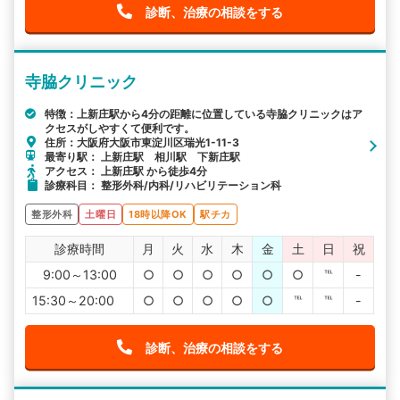
診断、治療の相談をする
寺脇クリニック
特徴：上新庄駅から4分の距離に位置している寺脇クリニックはア
クセスがしやすくて便利です。
住所：大阪府大阪市東淀川区瑞光1-11-3
最寄り駅： 上新庄駅 相川駅 下新庄駅
アクセス： 上新庄駅 から徒歩4分
診療科目： 整形外科/内科/リハビリテーション科
整形外科
土曜日
18時以降OK
駅チカ
診療時間
月
火
水
木
金
土
日
祝
9:00～13:00
○
○
○
○
○
○
℡
-
15:30～20:00
○
○
○
○
○
℡
℡
-
診断、治療の相談をする