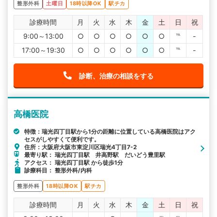
整形外科
土曜日
18時以降OK
駅チカ
診療時間
月
火
水
木
金
土
日
祝
9:00～13:00
○
○
○
○
○
○
℡
-
17:00～19:30
○
○
○
○
○
○
℡
-
診断、治療の相談をする
高橋医院
特徴：瑞光四丁目駅から1分の距離に位置している高橋医院はアク
セスがしやすくて便利です。
住所：大阪府大阪市東淀川区瑞光4丁目7-2
最寄り駅： 瑞光四丁目駅 井高野駅 だいどう豊里駅
アクセス： 瑞光四丁目駅 から徒歩1分
診療科目： 整形外科/内科
整形外科
18時以降OK
駅チカ
診療時間
月
火
水
木
金
土
日
祝