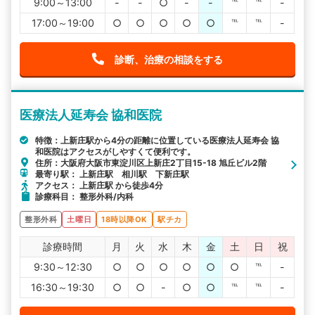
9:00～13:00
-
-
○
-
-
℡
℡
-
17:00～19:00
○
○
○
○
○
℡
℡
-
診断、治療の相談をする
医療法人延寿会 協和医院
特徴：上新庄駅から4分の距離に位置している医療法人延寿会 協
和医院はアクセスがしやすくて便利です。
住所：大阪府大阪市東淀川区上新庄2丁目15-18 旭丘ビル2階
最寄り駅： 上新庄駅 相川駅 下新庄駅
アクセス： 上新庄駅 から徒歩4分
診療科目： 整形外科/内科
整形外科
土曜日
18時以降OK
駅チカ
診療時間
月
火
水
木
金
土
日
祝
9:30～12:30
○
○
○
○
○
○
℡
-
16:30～19:30
○
○
-
○
○
℡
℡
-