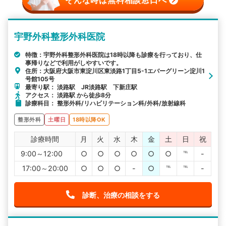
宇野外科整形外科医院
特徴：宇野外科整形外科医院は18時以降も診療を行っており、仕
事帰りなどで利用がしやすいです。
住所：大阪府大阪市東淀川区東淡路1丁目5-1エバーグリーン淀川1
号館105号
最寄り駅： 淡路駅 JR淡路駅 下新庄駅
アクセス： 淡路駅 から徒歩8分
診療科目： 整形外科/リハビリテーション科/外科/放射線科
整形外科
土曜日
18時以降OK
診療時間
月
火
水
木
金
土
日
祝
9:00～12:00
○
○
○
○
○
○
℡
-
17:00～20:00
○
○
○
-
○
℡
℡
-
診断、治療の相談をする