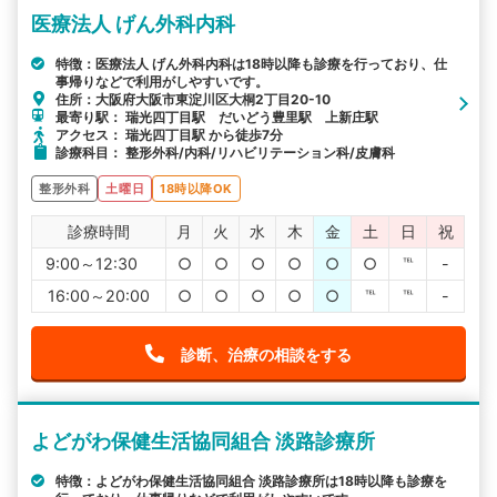
医療法人 げん外科内科
特徴：医療法人 げん外科内科は18時以降も診療を行っており、仕
事帰りなどで利用がしやすいです。
住所：大阪府大阪市東淀川区大桐2丁目20-10
最寄り駅： 瑞光四丁目駅 だいどう豊里駅 上新庄駅
アクセス： 瑞光四丁目駅 から徒歩7分
診療科目： 整形外科/内科/リハビリテーション科/皮膚科
整形外科
土曜日
18時以降OK
診療時間
月
火
水
木
金
土
日
祝
9:00～12:30
○
○
○
○
○
○
℡
-
16:00～20:00
○
○
○
○
○
℡
℡
-
診断、治療の相談をする
よどがわ保健生活協同組合 淡路診療所
特徴：よどがわ保健生活協同組合 淡路診療所は18時以降も診療を