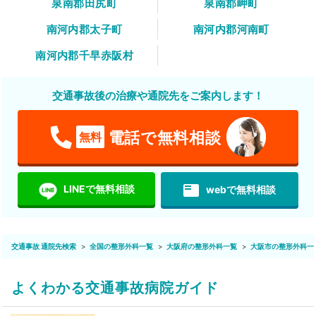
泉南郡田尻町
泉南郡岬町
南河内郡太子町
南河内郡河南町
南河内郡千早赤阪村
交通事故後の治療や通院先をご案内します！
電話で無料相談
無料
featured_play_list
LINEで無料相談
webで無料相談
交通事故 通院先検索
全国の整形外科一覧
大阪府の整形外科一覧
大阪市の整形外科一
よくわかる交通事故病院ガイド