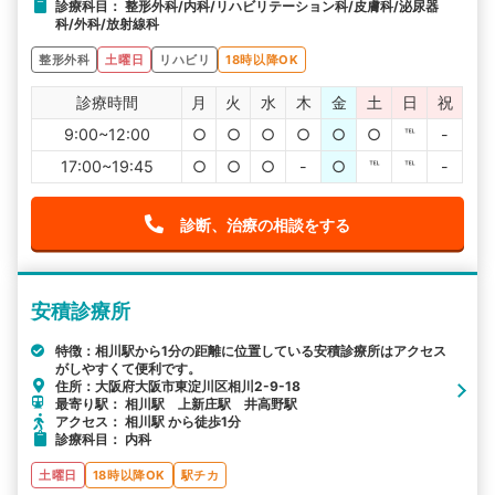
診療科目： 整形外科/内科/リハビリテーション科/皮膚科/泌尿器
科/外科/放射線科
整形外科
土曜日
リハビリ
18時以降OK
診療時間
月
火
水
木
金
土
日
祝
9:00~12:00
○
○
○
○
○
○
℡
-
17:00~19:45
○
○
○
-
○
℡
℡
-
診断、治療の相談をする
安積診療所
特徴：相川駅から1分の距離に位置している安積診療所はアクセス
がしやすくて便利です。
住所：大阪府大阪市東淀川区相川2-9-18
最寄り駅： 相川駅 上新庄駅 井高野駅
アクセス： 相川駅 から徒歩1分
診療科目： 内科
土曜日
18時以降OK
駅チカ