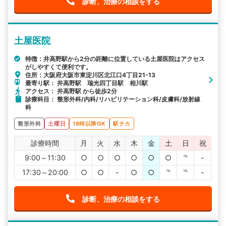
診断、治療の相談をする
土屋医院
特徴：井高野駅から2分の距離に位置している土屋医院はアクセス
がしやすくて便利です。
住所：大阪府大阪市東淀川区北江口4丁目21-13
最寄り駅： 井高野駅 瑞光四丁目駅 相川駅
アクセス： 井高野駅 から徒歩2分
診療科目： 整形外科/内科/リハビリテーション科/皮膚科/放射線
科
整形外科
土曜日
18時以降OK
駅チカ
診療時間
月
火
水
木
金
土
日
祝
9:00～11:30
○
○
○
○
○
○
℡
-
17:30～20:00
○
○
-
○
○
℡
℡
-
診断、治療の相談をする