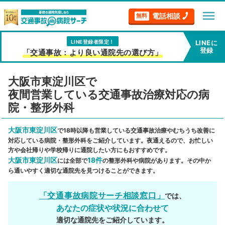
menu
電話相談
無料
LINE登録者限定！
LINEに
登録
「交通事故：より良い通院先の選び方」
大阪市東淀川区で
夜間営業している交通事故治療対応の病
院・整形外科
大阪市東淀川区
で18時以降も営業している交通事故治療やむちうち改善に
対応している病院・整形外科をご紹介しています。夜通えるので、お忙しい
方や会社帰りや学校帰りに通院したい方にもおすすめです。
大阪市東淀川区
18件
には全部で
の整形外科や病院があります。その中か
ら通いやすく適切な通院先を見つけることができます。
「交通事故病院サーチ相談窓口」
では、
あなたの症状や状況に合わせて
適切な通院先をご紹介しています。