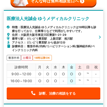
そんな時は無料相談窓口へ
医療法人光誠会 ゆうメディカルクリニック
特徴：医療法人光誠会 ゆうメディカルクリニックは18時以降も診
療を行っており、仕事帰りなどで利用がしやすいです。
住所：大阪府大阪市東淀川区豊新1-21-29
最寄り駅： だいどう豊里駅 上新庄駅 相川駅
アクセス： だいどう豊里駅 から徒歩12分
診療科目： 整形外科/内科/リハビリテーション科/脳神経外科/ペ
インクリニック内科
整形外科
土曜日
18時以降OK
診療時間
月
火
水
木
金
土
日
祝
9:00～12:00
○
○
○
○
○
○
℡
-
16:00～19:00
○
○
○
-
○
℡
℡
-
診断、治療の相談をする