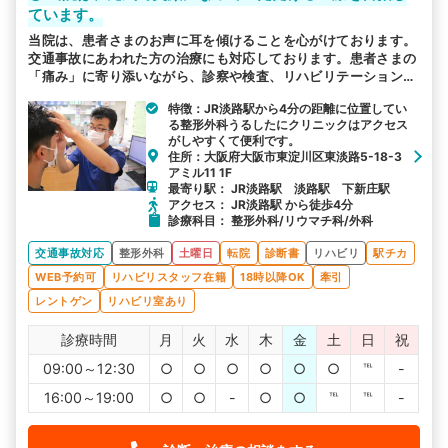
ています。
詳細条件で絞り込む
当院は、患者さまのお声に耳を傾けることを心がけております。
交通事故にあわれた方の治療にも対応しております。患者さまの
その他の検索方法
「痛み」に寄り添いながら、診察や検査、リハビリテーションや
書類作成まで行っております。平日は夜19時、土曜日も午前診療
駅から探す
院名から探す
特徴：JR淡路駅から4分の距離に位置してい
をしておりますので、お気軽にご相談くださいませ。
る整形外科うるしたにクリニックはアクセス
がしやすくて便利です。
住所：大阪府大阪市東淀川区東淡路5-18-3
アミル11 1F
最寄り駅： JR淡路駅 淡路駅 下新庄駅
アクセス： JR淡路駅 から徒歩4分
診療科目： 整形外科/リウマチ科/外科
交通事故対応
整形外科
土曜日
転院
診断書
リハビリ
駅チカ
WEB予約可
リハビリスタッフ在籍
18時以降OK
牽引
レントゲン
リハビリ室あり
診療時間
月
火
水
木
金
土
日
祝
09:00～12:30
○
○
○
○
○
○
℡
-
16:00～19:00
○
○
-
○
○
℡
℡
-