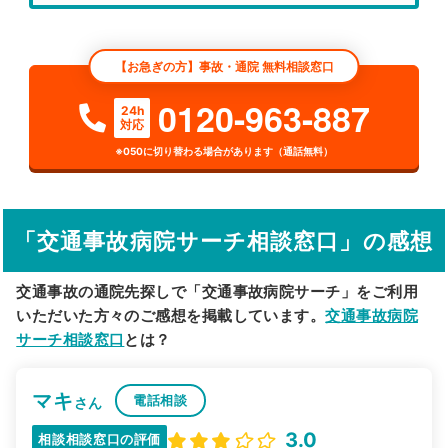
エリア
大阪府
大阪市東淀川区
【お急ぎの方】事故・通院 無料相談窓口
検索する
0120-963-887
24h
対応
詳細条件で絞り込む
※050に切り替わる場合があります（通話無料）
その他の検索方法
駅から探す
院名から探す
「交通事故病院サーチ相談窓口」の感想
交通事故の通院先探しで「交通事故病院サーチ」をご利用
いただいた方々のご感想を掲載しています。
交通事故病院
サーチ相談窓口
とは？
マキ
電話相談
さん
3.0
相談相談窓口の評価