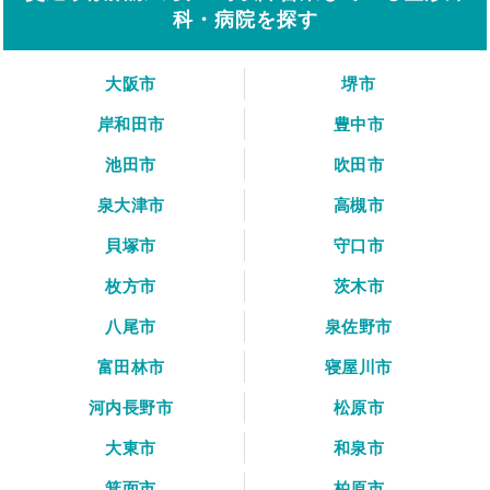
科・病院を探す
大阪市
堺市
岸和田市
豊中市
池田市
吹田市
泉大津市
高槻市
貝塚市
守口市
枚方市
茨木市
八尾市
泉佐野市
富田林市
寝屋川市
河内長野市
松原市
大東市
和泉市
箕面市
柏原市