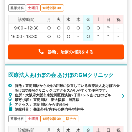
整形外科
土曜日
18時以降OK
診療時間
月
火
水
木
金
土
日
祝
9:00～12:30
○
○
○
○
○
○
℡
-
16:00～18:30
○
○
○
-
○
℡
℡
-
診断、治療の相談をする
医療法人あけぼの会 あけぼのGMクリニック
特徴：東淀川駅から4分の距離に位置している医療法人あけぼの会
あけぼのGMクリニックはアクセスがしやすくて便利です。
住所：大阪府大阪市東淀川区西淡路2丁目15-5 あけぼのビル
最寄り駅： 東淀川駅 新大阪駅 淡路駅
アクセス： 東淀川駅 から徒歩4分
診療科目： 整形外科/内科/心療内科/精神科
整形外科
土曜日
18時以降OK
駅チカ
診療時間
月
火
水
木
金
土
日
祝