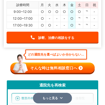
診療時間
月
火
水
木
金
土
日
祝
9:00~12:00
○
○
○
○
○
○
℡
-
12:00~17:00
○
-
-
-
○
℡
℡
-
17:00~19:30
○
○
-
-
○
℡
℡
-
診断、治療の相談をする
どの通院先を選べばよいか分からない...
そんな時は無料相談窓口へ
通院先を再検索
整形外科
整骨院・接骨院
もっと見る