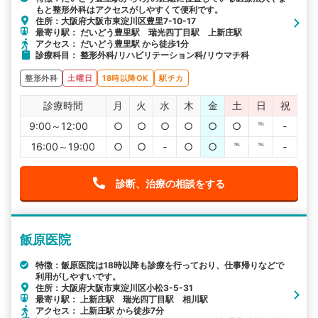
もと整形外科はアクセスがしやすくて便利です。
住所：大阪府大阪市東淀川区豊里7-10-17
最寄り駅： だいどう豊里駅 瑞光四丁目駅 上新庄駅
アクセス： だいどう豊里駅 から徒歩1分
診療科目： 整形外科/リハビリテーション科/リウマチ科
整形外科
土曜日
18時以降OK
駅チカ
診療時間
月
火
水
木
金
土
日
祝
9:00～12:00
○
○
○
○
○
○
℡
-
16:00～19:00
○
○
-
○
○
℡
℡
-
診断、治療の相談をする
飯原医院
特徴：飯原医院は18時以降も診療を行っており、仕事帰りなどで
利用がしやすいです。
住所：大阪府大阪市東淀川区小松3-5-31
最寄り駅： 上新庄駅 瑞光四丁目駅 相川駅
アクセス： 上新庄駅 から徒歩7分