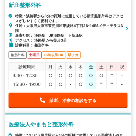
新庄整形外科
特徴：淡路駅から3分の距離に位置している新庄整形外科はアクセ
スがしやすくて便利です。
住所：大阪府大阪市東淀川区東淡路4丁目28-14ESメディテラス3
階
最寄り駅： 淡路駅 JR淡路駅 下新庄駅
アクセス： 淡路駅 から徒歩3分
診療科目： 整形外科
整形外科
土曜日
18時以降OK
駅チカ
診療時間
月
火
水
木
金
土
日
祝
9:00～12:30
○
○
○
○
○
○
℡
-
15:30～19:00
○
○
-
○
○
℡
℡
-
診断、治療の相談をする
医療法人やまもと整形外科
特徴：だいどう豊里駅から1分の距離に位置している医療法人やま