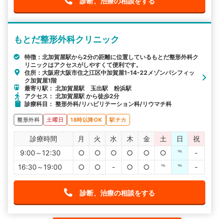
診断、治療の相談をする
もとだ整形外科クリニック
特徴：北加賀屋駅から2分の距離に位置しているもとだ整形外科ク
リニックはアクセスがしやすくて便利です。
住所：大阪府大阪市住之江区中加賀屋1-14-22メゾンパシフィッ
ク加賀屋1階
最寄り駅： 北加賀屋駅 玉出駅 粉浜駅
アクセス： 北加賀屋駅 から徒歩2分
診療科目： 整形外科/リハビリテーション科/リウマチ科
整形外科
土曜日
18時以降OK
駅チカ
診療時間
月
火
水
木
金
土
日
祝
9:00～12:30
○
○
○
○
○
○
℡
-
16:30～19:00
○
○
-
○
○
℡
℡
-
診断、治療の相談をする