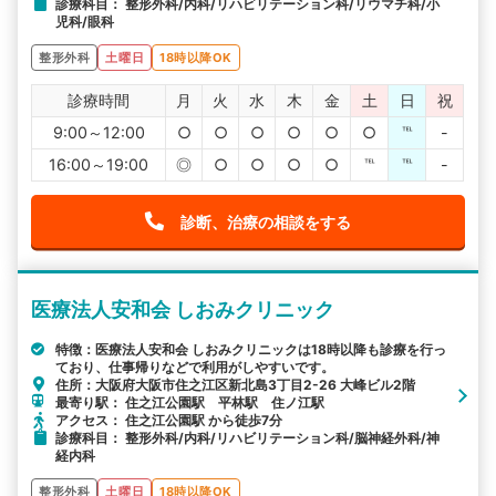
診療科目： 整形外科/内科/リハビリテーション科/リウマチ科/小
児科/眼科
整形外科
土曜日
18時以降OK
診療時間
月
火
水
木
金
土
日
祝
9:00～12:00
○
○
○
○
○
○
℡
-
16:00～19:00
◎
○
○
○
○
℡
℡
-
診断、治療の相談をする
医療法人安和会 しおみクリニック
特徴：医療法人安和会 しおみクリニックは18時以降も診療を行っ
ており、仕事帰りなどで利用がしやすいです。
住所：大阪府大阪市住之江区新北島3丁目2-26 大峰ビル2階
最寄り駅： 住之江公園駅 平林駅 住ノ江駅
アクセス： 住之江公園駅 から徒歩7分
診療科目： 整形外科/内科/リハビリテーション科/脳神経外科/神
経内科
整形外科
土曜日
18時以降OK