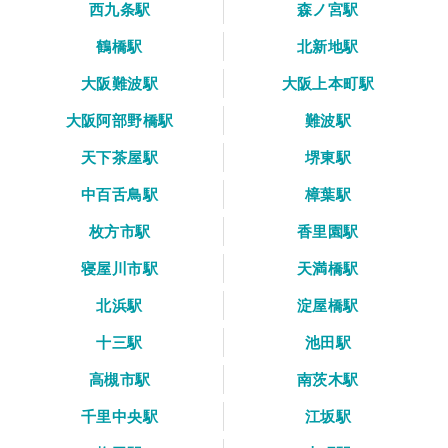
西九条駅
森ノ宮駅
鶴橋駅
北新地駅
大阪難波駅
大阪上本町駅
大阪阿部野橋駅
難波駅
天下茶屋駅
堺東駅
中百舌鳥駅
樟葉駅
枚方市駅
香里園駅
寝屋川市駅
天満橋駅
北浜駅
淀屋橋駅
十三駅
池田駅
高槻市駅
南茨木駅
千里中央駅
江坂駅