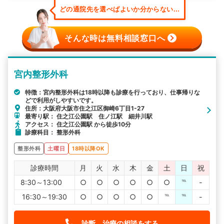
どの通院先を選べばよいか分からない...
そんな時は無料相談窓口へ
宮内整形外科
特徴：宮内整形外科は18時以降も診療を行っており、仕事帰りな
どで利用がしやすいです。
住所：大阪府大阪市住之江区御崎6丁目1-27
最寄り駅： 住之江公園駅 住ノ江駅 細井川駅
アクセス： 住之江公園駅 から徒歩10分
診療科目： 整形外科
整形外科
土曜日
18時以降OK
診療時間
月
火
水
木
金
土
日
祝
8:30～13:00
○
○
○
○
○
○
℡
-
16:30～19:30
○
○
○
○
○
℡
℡
-
診断、治療の相談をする