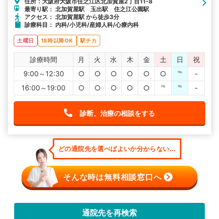
住所：大阪府大阪市住之江区北加賀屋2丁目11-8
最寄り駅： 北加賀屋駅 玉出駅 住之江公園駅
アクセス： 北加賀屋駅 から徒歩3分
診療科目： 内科/小児科/産婦人科/心療内科
土曜日
18時以降OK
駅チカ
診療時間
月
火
水
木
金
土
日
祝
9:00～12:30
○
○
○
○
○
○
℡
-
16:00～19:00
○
○
○
○
○
℡
℡
-
診断、治療の相談をする
どの通院先を選べばよいか分からない...
そんな時は無料相談窓口へ
通院先を再検索