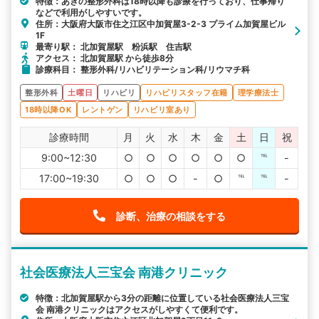
特徴：あきの整形外科は18時以降も診療を行っており、仕事帰り
などで利用がしやすいです。
住所：大阪府大阪市住之江区中加賀屋3-2-3 プライム加賀屋ビル
1F
最寄り駅： 北加賀屋駅 粉浜駅 住吉駅
アクセス： 北加賀屋駅 から徒歩8分
診療科目： 整形外科/リハビリテーション科/リウマチ科
整形外科
土曜日
リハビリ
リハビリスタッフ在籍
理学療法士
18時以降OK
レントゲン
リハビリ室あり
診療時間
月
火
水
木
金
土
日
祝
9:00~12:30
○
○
○
○
○
○
℡
-
17:00~19:30
○
○
○
-
○
℡
℡
-
診断、治療の相談をする
社会医療法人三宝会 南港クリニック
特徴：北加賀屋駅から3分の距離に位置している社会医療法人三宝
会 南港クリニックはアクセスがしやすくて便利です。