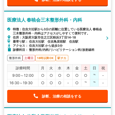
医療法人 春暁会三木整形外科・内科
特徴：住吉大社駅から3分の距離に位置している医療法人 春暁会
三木整形外科・内科はアクセスがしやすくて便利です。
住所：大阪府大阪市住之江区粉浜3丁目14-18
最寄り駅： 住吉大社駅 住吉鳥居前駅 住吉駅
アクセス： 住吉大社駅 から徒歩3分
診療科目： 整形外科/内科/リハビリテーション科/放射線科
整形外科
土曜日
18時以降OK
駅チカ
診療時間
月
火
水
木
金
土
日
祝
9:00～12:00
○
○
○
○
○
○
℡
-
16:30～19:30
○
○
○
-
○
℡
℡
-
診断、治療の相談をする