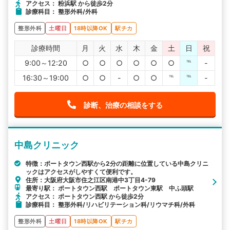
アクセス： 粉浜駅 から徒歩2分
診療科目： 整形外科/外科
整形外科
土曜日
18時以降OK
駅チカ
診療時間
月
火
水
木
金
土
日
祝
9:00～12:20
○
○
○
○
○
○
℡
-
16:30～19:00
○
○
-
○
○
℡
℡
-
診断、治療の相談をする
中島クリニック
特徴：ポートタウン西駅から2分の距離に位置している中島クリニ
ックはアクセスがしやすくて便利です。
住所：大阪府大阪市住之江区南港中3丁目4-79
最寄り駅： ポートタウン西駅 ポートタウン東駅 中ふ頭駅
アクセス： ポートタウン西駅 から徒歩2分
診療科目： 整形外科/リハビリテーション科/リウマチ科/外科
整形外科
土曜日
18時以降OK
駅チカ