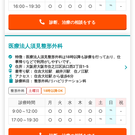
16:00～19:30
○
○
○
○
○
℡
℡
-
診断、治療の相談をする
医療法人須見整形外科
特徴：医療法人須見整形外科は18時以降も診療を行っており、仕
事帰りなどで利用がしやすいです。
住所：大阪府大阪市住之江区浜口西2丁目1-5
最寄り駅： 住吉大社駅 細井川駅 住ノ江駅
アクセス： 住吉大社駅 から徒歩6分
診療科目： 整形外科/リハビリテーション科
整形外科
土曜日
18時以降OK
診療時間
月
火
水
木
金
土
日
祝
9:00～12:00
○
○
○
○
○
○
℡
-
17:00～19:30
○
○
○
-
○
℡
℡
-