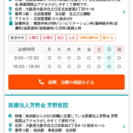
会 南港病院はアクセスがしやすくて便利です。
詳細条件で絞り込む
住所：大阪府大阪市住之江区北加賀屋2丁目11-15
最寄り駅： 北加賀屋駅 玉出駅 住之江公園駅
その他の検索方法
アクセス： 北加賀屋駅 から徒歩3分
診療科目： 整形外科/内科/リハビリテーション科/脳神経外科/皮
駅から探す
院名から探す
膚科/泌尿器科/放射線科/小児科/産婦人科
整形外科
土曜日
日曜日
祝日
土日
18時以降OK
駅チカ
診療時間
月
火
水
木
金
土
日
祝
9:00～12:30
○
○
○
○
○
○
○
○
16:00～19:00
○
○
○
○
○
○
○
○
診断、治療の相談をする
医療法人芳野会 芳野医院
特徴：粉浜駅から2分の距離に位置している医療法人芳野会 芳野
医院はアクセスがしやすくて便利です。
住所：大阪府大阪市住之江区粉浜2丁目6-12 粉浜モール
最寄り駅： 粉浜駅 東粉浜駅 住吉駅