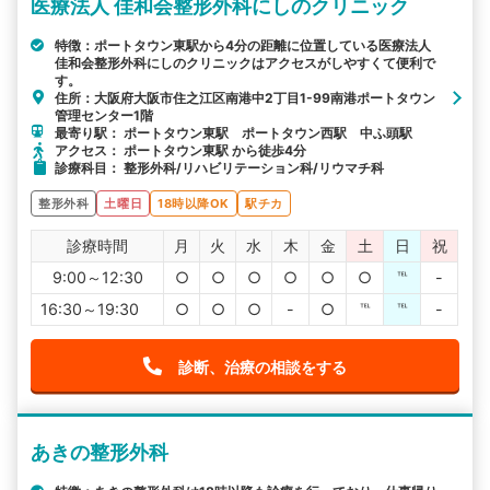
医療法人 佳和会整形外科にしのクリニック
特徴：ポートタウン東駅から4分の距離に位置している医療法人
佳和会整形外科にしのクリニックはアクセスがしやすくて便利で
す。
住所：大阪府大阪市住之江区南港中2丁目1-99南港ポートタウン
管理センター1階
最寄り駅： ポートタウン東駅 ポートタウン西駅 中ふ頭駅
アクセス： ポートタウン東駅 から徒歩4分
診療科目： 整形外科/リハビリテーション科/リウマチ科
整形外科
土曜日
18時以降OK
駅チカ
診療時間
月
火
水
木
金
土
日
祝
9:00～12:30
○
○
○
○
○
○
℡
-
16:30～19:30
○
○
○
-
○
℡
℡
-
診断、治療の相談をする
あきの整形外科