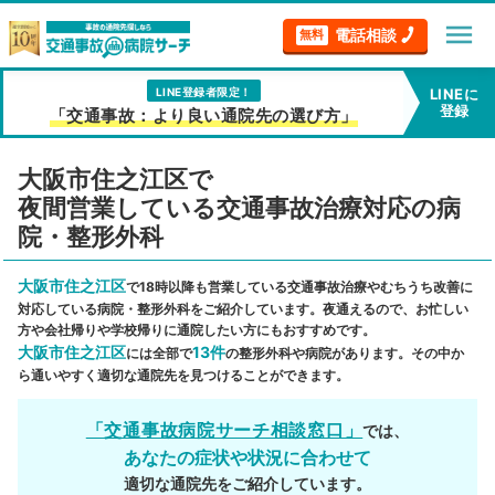
menu
電話相談
無料
LINE登録者限定！
LINEに
登録
「交通事故：より良い通院先の選び方」
大阪市住之江区で
夜間営業している交通事故治療対応の病
院・整形外科
大阪市住之江区
で18時以降も営業している交通事故治療やむちうち改善に
対応している病院・整形外科をご紹介しています。夜通えるので、お忙しい
方や会社帰りや学校帰りに通院したい方にもおすすめです。
大阪市住之江区
13件
には全部で
の整形外科や病院があります。その中か
ら通いやすく適切な通院先を見つけることができます。
「交通事故病院サーチ相談窓口」
では、
あなたの症状や状況に合わせて
適切な通院先をご紹介しています。