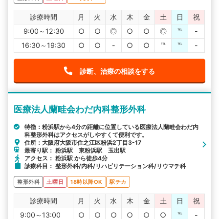
診療時間
月
火
水
木
金
土
日
祝
9:00～12:30
○
○
◎
○
○
◎
℡
-
16:30～19:30
○
○
-
○
○
℡
℡
-
診断、治療の相談をする
医療法人蘭畦会わだ内科整形外科
特徴：粉浜駅から4分の距離に位置している医療法人蘭畦会わだ内
科整形外科はアクセスがしやすくて便利です。
住所：大阪府大阪市住之江区粉浜2丁目3-17
最寄り駅： 粉浜駅 東粉浜駅 玉出駅
アクセス： 粉浜駅 から徒歩4分
診療科目： 整形外科/内科/リハビリテーション科/リウマチ科
整形外科
土曜日
18時以降OK
駅チカ
診療時間
月
火
水
木
金
土
日
祝
9:00～13:00
○
○
○
○
○
○
℡
-