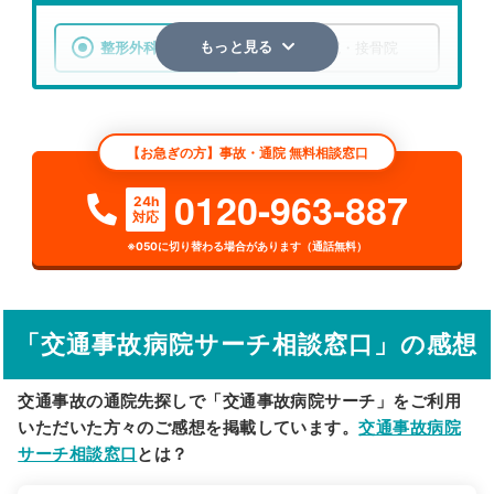
整形外科
整骨院・接骨院
もっと見る
エリア
大阪府
大阪市住之江区
【お急ぎの方】事故・通院 無料相談窓口
検索する
0120-963-887
24h
対応
詳細条件で絞り込む
※050に切り替わる場合があります（通話無料）
その他の検索方法
駅から探す
院名から探す
「交通事故病院サーチ相談窓口」の感想
交通事故の通院先探しで「交通事故病院サーチ」をご利用
いただいた方々のご感想を掲載しています。
交通事故病院
サーチ相談窓口
とは？