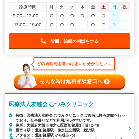
診療時間
月
火
水
木
金
土
日
祝
9:00～12:00
○
○
○
○
○
○
℡
-
17:00～19:00
○
○
○
-
○
℡
℡
-
診断、治療の相談をする
どの通院先を選べばよいか分からない...
そんな時は無料相談窓口へ
医療法人友睦会 むつみクリニック
特徴：医療法人友睦会 むつみクリニックは18時以降も診療を行っ
ており、仕事帰りなどで利用がしやすいです。
住所：大阪府大阪市住之江区西加賀屋3丁目12-16
最寄り駅： 北加賀屋駅 住之江公園駅 粉浜駅
アクセス： 北加賀屋駅 から徒歩7分