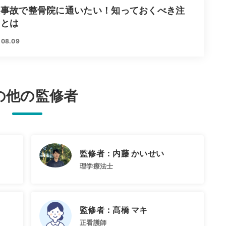
通事故で整骨院に通いたい！知っておくべき注
点とは
.08.09
の他の監修者
監修者：内藤 かいせい
理学療法士
監修者：髙橋 マキ
正看護師