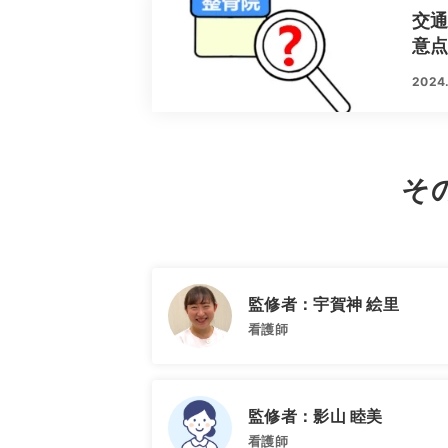
交
意
2024
そ
監修者：宇賀神 絵里
看護師
監修者：影山 睦美
看護師