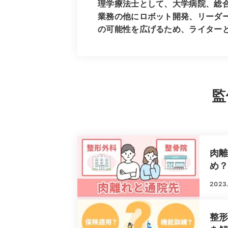
理学療法士として、大学病院、総
業務の他にロボット開発、リーダ
の可能性を広げるため、ライター
監
肉
め
2023
整