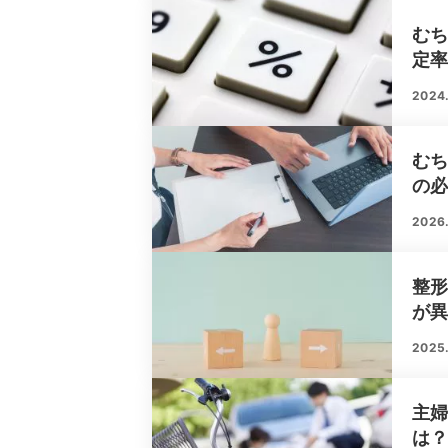
む
定
2024
む
の
2026
整
が
2025.
主
は