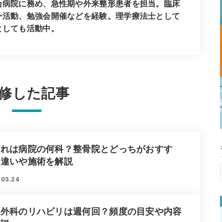
合病院に務め、急性期や外来整形患者を担当。臨床
ー活動、勉強会開催などを経験。理学療法士として
としても活動中。
修した記事
離れは病院の何科？整骨院とどっちがおすす
？違いや施術を解説
.03.24
形外科のリハビリは週何回？頻度の目安や内容