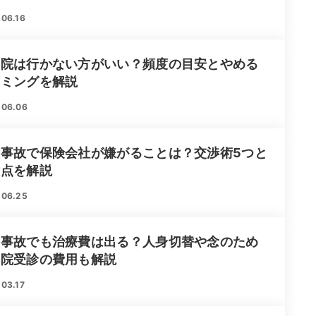
06.16
骨院は行かない方がいい？頻度の目安とやめる
イミングを解説
.06.06
通事故で保険会社が嫌がることは？交渉術5つと
意点を解説
.06.25
損事故でも治療費は出る？人身切替や念のため
病院受診の費用も解説
03.17