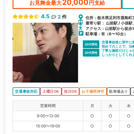
20,000
お見舞金最大
円支給
4.5
2
件
住所：栃木県足利市鹿島町39
最寄り駅： 山前駅 / 小俣駅 
アクセス：山前駅から徒歩1
駐車場：有（6〜10台）
交通事故後に背中に
20代男性
初めてのことで、治
ですが、交通事故の
丁寧な施術だけじゃ
20代男性
かりました。
しっかりとしてくれ
こちらが損をしない
交通事故対応
土曜日OK
祝日OK
お子様同伴可
駐車場あり
営業時間
月
火
水
9:00〜12:00
○
○
○
15:00〜19:00
○
○
○