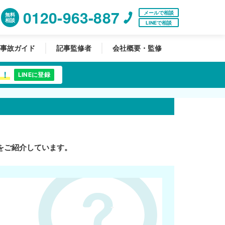
0120-963-887
メールで相談
無料
相談
LINEで相談
事故ガイド
記事監修者
会社概要・監修
中！
LINEに登録
をご紹介しています。