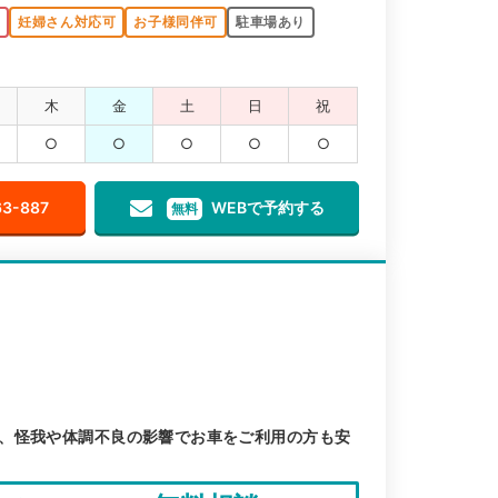
K
妊婦さん対応可
お子様同伴可
駐車場あり
木
金
土
日
祝
○
○
○
○
○
63-887
WEBで予約する
無料
、怪我や体調不良の影響でお車をご利用の方も安