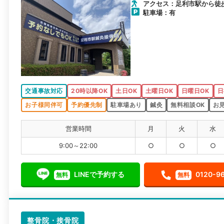
アクセス：足利市駅から徒
駐車場：有
交通事故対応
20時以降OK
土日OK
土曜日OK
日曜日OK
日
お子様同伴可
予約優先制
駐車場あり
鍼灸
無料相談OK
お
営業時間
月
火
水
9:00～22:00
○
○
○
LINEで予約する
0120-9
無料
無料
整骨院・接骨院