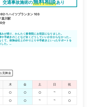
無料相談
交通事故施術の
あり
2-1 ハイツプランタン 103
/ 韮川駅
0分
痛みが残り、かんたく接骨院にお世話になりました。
療や手続きのことなど全くどうしていいか分からなかったの
対応にも詳しいようで色々アドバイスしてもらいました。助
なくて、保険会社とのやりとりや手続きといったサポートを
ました。
で怪我が良くなるよう、親身になって考えてくれます。
お見舞金
木
金
土
日
祝
○
○
○
℡
○
○
○
℡
℡
○