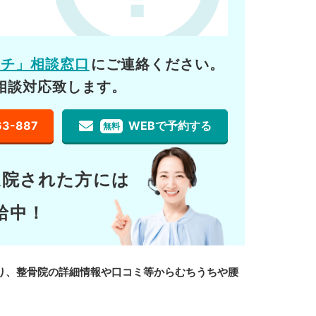
ーチ」相談窓口
にご連絡ください。
相談対応致します。
63-887
WEBで予約する
無料
通院された方には
給中！
り、整骨院の詳細情報や口コミ等からむちうちや腰