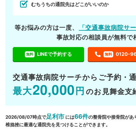
むちうちの通院先はどこがいいのか
等お悩みの方は一度、
「交通事故病院サ
事故対応の相談員が無料で
LINEで予約する
0120-9
無料
無料
交通事故病院サーチから
ご予約・
20,000
最大
円
のお見舞金支
足利市
66件
2026/08/07時点で
には
の整骨院や接骨院があ
椎捻挫に最適な通院先を見つけることができます。