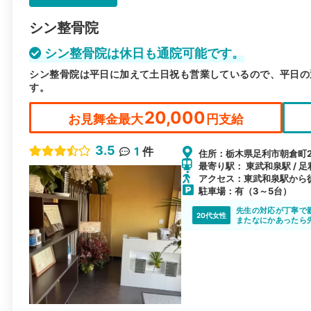
シン整骨院
シン整骨院は休日も通院可能です。
シン整骨院は平日に加えて土日祝も営業しているので、平日の
す。
20,000
お見舞金最大
円支給
3.5
1
件
住所：栃木県足利市朝倉町2-
最寄り駅： 東武和泉駅 / 足
アクセス：東武和泉駅から徒
駐車場：有（3～5台）
先生の対応が丁寧で
20代女性
またなにかあったら
ありがとうございま