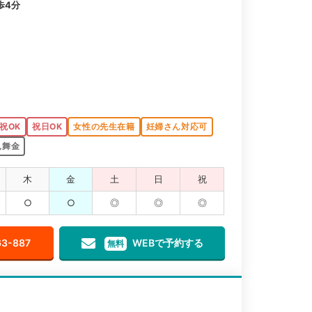
歩4分
祝OK
祝日OK
女性の先生在籍
妊婦さん対応可
見舞金
木
金
土
日
祝
○
○
◎
◎
◎
63-887
WEBで予約する
無料