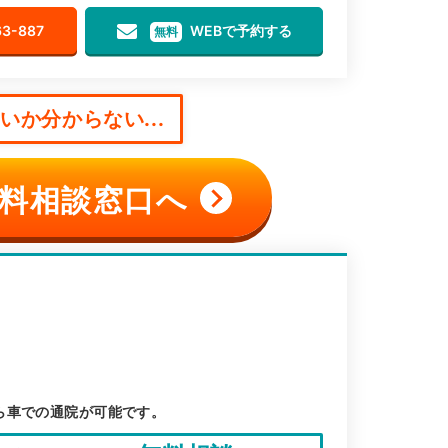
63-887
WEBで予約する
無料
か分からない...
料相談窓口へ
ら車での通院が可能です。