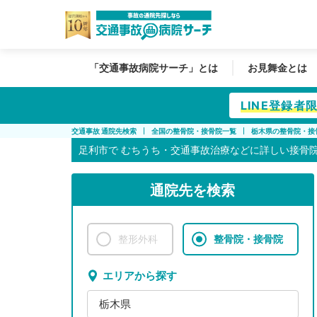
「交通事故病院サーチ」とは
お見舞金とは
LINE登録
交通事故 通院先検索
全国の整骨院・接骨院一覧
栃木県の整骨院・接
足利市で
むちうち・交通事故治療などに詳しい接骨
通院先を検索
整形外科
整骨院・接骨院
エリアから探す
栃木県