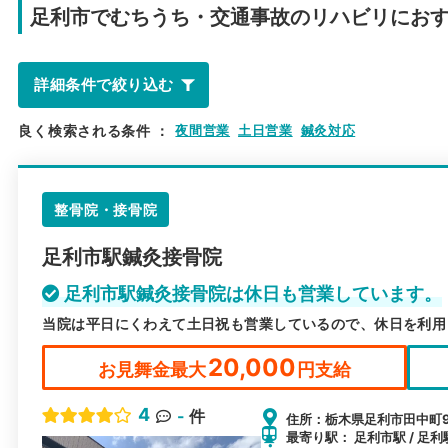
足利市で
むちうち・交通事故のリハビリにお
詳細条件で絞り込む
良く検索される条件
：
夜間営業
土日営業
鍼灸対応
整骨院・接骨院
足利市駅鍼灸接骨院
足利市駅鍼灸接骨院は休日も営業しています。
当院は平日にくわえて土日祝も営業しているので、休日を利用
20,000
お見舞金最大
円支給
4
-
件
住所：栃木県足利市田中町95
最寄り駅： 足利市駅 / 足利