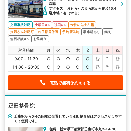
塚駅
アクセス：おもちゃのまち駅から徒歩13分
駐車場：有（12台）
交通事故対応
土曜日OK
祝日OK
女性の先生在籍
妊婦さん対応可
お子様同伴可
予約優先制
駐車場あり
鍼灸
無料相談OK
お見舞金
営業時間
月
火
水
木
金
土
日
祝
9:00～11:30
○
○
○
○
○
◎
℡
◎
14:00～20:00
○
○
○
○
○
◎
℡
◎
電話で無料予約をする
疋田整骨院
壬生駅から5分の距離に位置している疋田整骨院はアクセスがしやす
くて便利です。
住所：栃木県下都賀郡壬生町本丸2-19-30