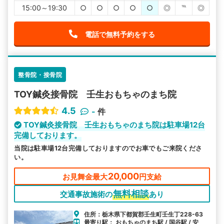
15:00～19:30
○
○
○
○
○
◎
℡
◎
電話で無料予約をする
整骨院・接骨院
TOY鍼灸接骨院 壬生おもちゃのまち院
4.5
-
件
TOY鍼灸接骨院 壬生おもちゃのまち院は駐車場12台
完備しております。
当院は駐車場12台完備しておりますのでお車でもご来院くださ
い。
20,000
お見舞金最大
円支給
無料相談
交通事故施術の
あり
住所：栃木県下都賀郡壬生町壬生丁228-63
最寄り駅： おもちゃのまち駅 / 国谷駅 / 安