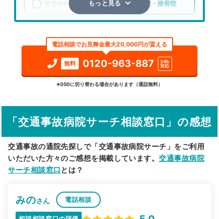
整形外科
整骨院・接骨院
もっと見る
エリア
栃木県
下都賀郡壬生町
電話相談でお見舞金最大20,000円が貰える
検索する
0120-963-887
24h
無料
対応
詳細条件で絞り込む
※050に切り替わる場合があります（通話無料）
その他の検索方法
「交通事故病院サーチ相談窓口」の感想
駅から探す
院名から探す
交通事故の通院先探しで「交通事故病院サーチ」をご利用
いただいた方々のご感想を掲載しています。
交通事故病院
サーチ相談窓口
とは？
みの
電話相談
さん
5.0
相談相談窓口の評価