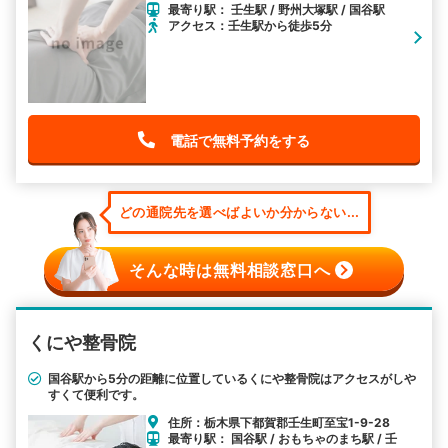
最寄り駅： 壬生駅 / 野州大塚駅 / 国谷駅
アクセス：壬生駅から徒歩5分
電話で無料予約をする
どの通院先を選べばよいか分からない...
そんな時は無料相談窓口へ
くにや整骨院
国谷駅から5分の距離に位置しているくにや整骨院はアクセスがしや
すくて便利です。
住所：栃木県下都賀郡壬生町至宝1-9-28
最寄り駅： 国谷駅 / おもちゃのまち駅 / 壬