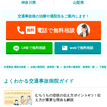
神奈川県
山梨県
交通事故後の治療や通院先をご案内します！
電話で無料相談
無料
featured_play_list
LINEで無料相談
webで無料相談
交通事故 通院先検索
全国の整骨院・接骨院一覧
栃木県の整骨院・接骨院一覧
下都賀
よくわかる交通事故病院ガイド
むちうちの症状の伝え方ポイント4つ！伝
え方が重要な理由も解説