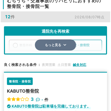
むちうち・交通事故のリハビリにおすすめの
整骨院・接骨院一覧
12
件
2026/08/07時点
通院先を再検索
整形外科
整骨院・接骨院
もっと見る
エリア
栃木県
下都賀郡壬生町
良く検索される条件
：
夜間営業
土日営業
鍼灸対応
検索する
整骨院・接骨院
詳細条件で絞り込む
KABUTO整骨院
その他の検索方法
3
-
件
駅から探す
院名から探す
KABUTO整骨院は駐車場を完備しております。