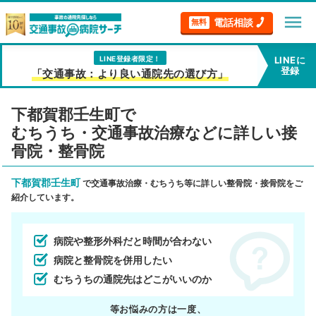
menu
電話相談
無料
LINE登録者限定！
LINEに
登録
「交通事故：より良い通院先の選び方」
下都賀郡壬生町で
むちうち・交通事故治療などに詳しい接
骨院・整骨院
下都賀郡壬生町
で交通事故治療・むちうち等に詳しい整骨院・接骨院をご
紹介しています。
病院や整形外科だと時間が合わない
病院と整骨院を併用したい
むちうちの通院先はどこがいいのか
等お悩みの方は一度、