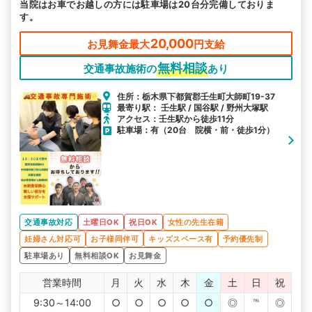
当院はお車でお越しの方には駐車場は20台分完備しておりま
す。
20,000
お見舞金最大
円支給
無料相談
交通事故施術の
あり
住所：栃木県下都賀郡壬生町大師町19-37
最寄り駅： 壬生駅 / 国谷駅 / 野州大塚駅
アクセス：壬生駅から徒歩11分
駐車場：有（20台 院横・前・徒歩1分）
交通事故対応
土曜日OK
祝日OK
女性の先生在籍
妊婦さん対応可
お子様同伴可
キッズスペース有
予約優先制
駐車場あり
無料相談OK
お見舞金
営業時間
月
火
水
木
金
土
日
祝
9:30～14:00
○
○
○
○
○
◎
℡
◎