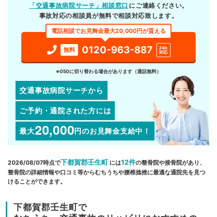
「交通事故病院サーチ」相談窓口
にご連絡ください。
事故対応の相談員が無料で相談対応致します。
電話相談でお見舞金最大20,000円が貰える
0120-963-887
24h
無料
対応
※050に切り替わる場合があります（通話無料）
交通事故病院サーチから
ご予約・通院された方には
20,000
最大
円
のお見舞金支給中！
下都賀郡壬生町
12件
2026/08/07時点で
には
の整骨院や接骨院があり、
整骨院の詳細情報や口コミ等からむちうちや腰椎捻挫に最適な通院先を見つ
けることができます。
下都賀郡壬生町で