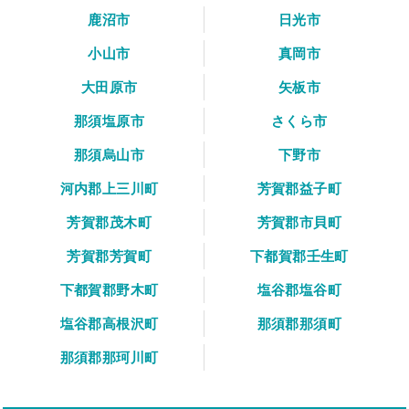
鹿沼市
日光市
小山市
真岡市
大田原市
矢板市
那須塩原市
さくら市
那須烏山市
下野市
河内郡上三川町
芳賀郡益子町
芳賀郡茂木町
芳賀郡市貝町
芳賀郡芳賀町
下都賀郡壬生町
下都賀郡野木町
塩谷郡塩谷町
塩谷郡高根沢町
那須郡那須町
那須郡那珂川町