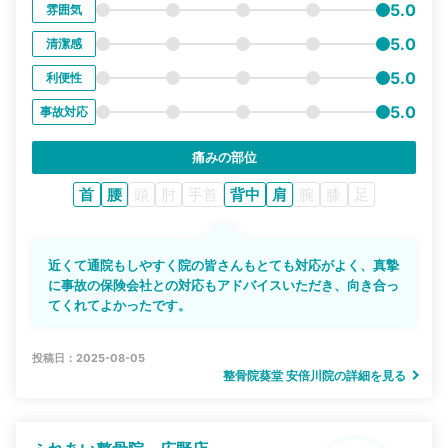
5.0
雰囲気
5.0
清潔感
5.0
利便性
5.0
事故対応
痛みの部位
首
腰
頭
肘
手首
背中
肩
腕
膝
足
近くて通院もしやすく院の皆さんもとても対応がよく、真摯
に事故の保険会社との対応もアドバイスいただき、向き合っ
てくれてよかったです。
投稿日：2025-08-05
整骨院葵堂 安倍川院の詳細を見る