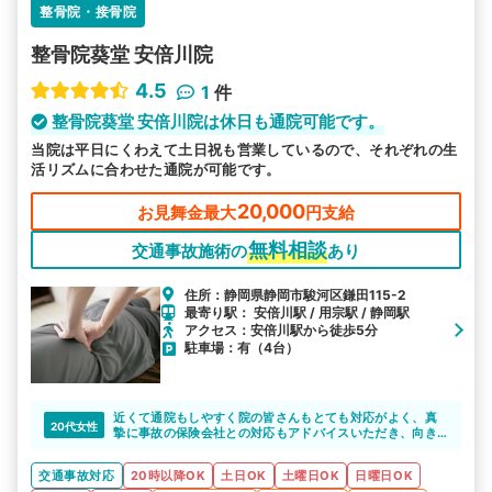
整骨院・接骨院
整骨院葵堂 安倍川院
4.5
1
件
整骨院葵堂 安倍川院は休日も通院可能です。
当院は平日にくわえて土日祝も営業しているので、それぞれの生
活リズムに合わせた通院が可能です。
20,000
お見舞金最大
円支給
無料相談
交通事故施術の
あり
住所：静岡県静岡市駿河区鎌田115-2
最寄り駅： 安倍川駅 / 用宗駅 / 静岡駅
アクセス：安倍川駅から徒歩5分
駐車場：有（4台）
近くて通院もしやすく院の皆さんもとても対応がよく、真
20代女性
摯に事故の保険会社との対応もアドバイスいただき、向き
合ってくれてよかったです。
交通事故対応
20時以降OK
土日OK
土曜日OK
日曜日OK