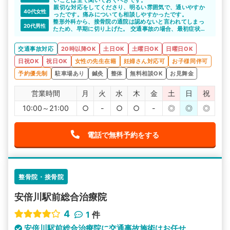
親切な対応をしてくださり、明るい雰囲気で、通いやすか
40代女性
ったです。痛みについても相談しやすかったです。
整形外科から、接骨院の通院は認めないと言われてしまっ
20代男性
たため、早期に切り上げた。 交通事故の場合、最初症状が
なくても必ず通院すること。これは絶対。
交通事故対応
20時以降OK
土日OK
土曜日OK
日曜日OK
日祝OK
祝日OK
女性の先生在籍
妊婦さん対応可
お子様同伴可
予約優先制
駐車場あり
鍼灸
整体
無料相談OK
お見舞金
営業時間
月
火
水
木
金
土
日
祝
10:00～21:00
○
-
○
○
-
◎
◎
◎
電話で無料予約をする
整骨院・接骨院
安倍川駅前総合治療院
4
1
件
安倍川駅前総合治療院に交通事故施術はお任せ