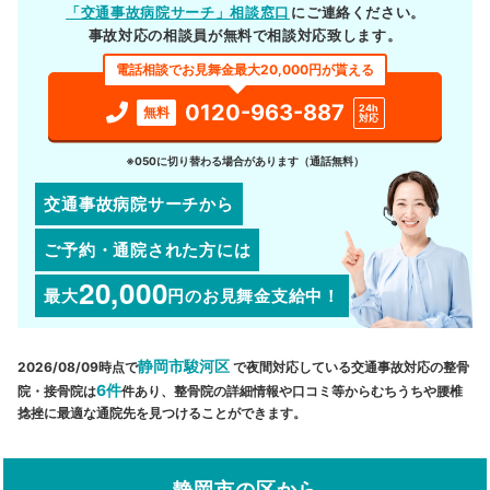
「交通事故病院サーチ」相談窓口
にご連絡ください。
事故対応の相談員が無料で相談対応致します。
電話相談でお見舞金最大20,000円が貰える
0120-963-887
24h
無料
対応
※050に切り替わる場合があります（通話無料）
交通事故病院サーチから
ご予約・通院された方には
20,000
最大
円
のお見舞金支給中！
静岡市駿河区
2026/08/09時点で
で夜間対応している交通事故対応の整骨
6件
院・接骨院は
件あり、整骨院の詳細情報や口コミ等からむちうちや腰椎
捻挫に最適な通院先を見つけることができます。
静岡市の区から