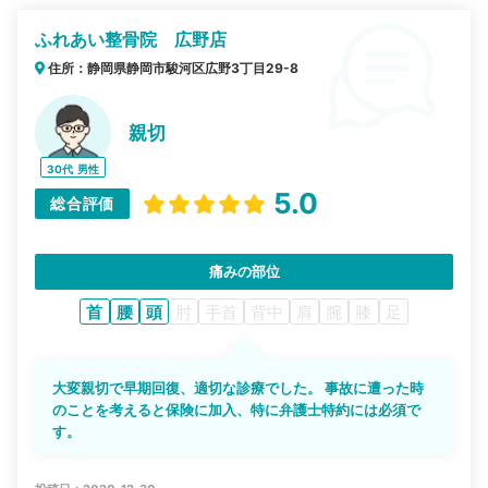
ふれあい整骨院 広野店
住所：静岡県静岡市駿河区広野3丁目29-8
親切
30代
男性
5.0
総合評価
痛みの部位
首
腰
頭
肘
手首
背中
肩
腕
膝
足
大変親切で早期回復、適切な診療でした。 事故に遭った時
のことを考えると保険に加入、特に弁護士特約には必須で
す。