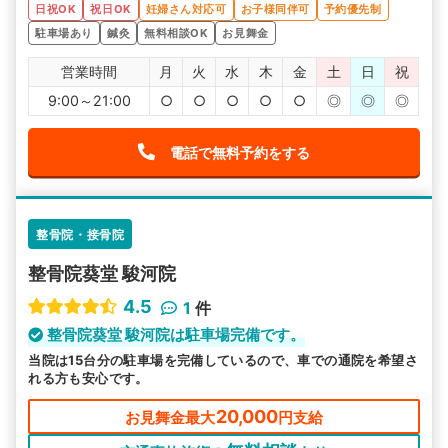
日祝OK
祝日OK
妊婦さん対応可
お子様同伴可
予約優先制
駐車場あり
鍼灸
無料相談OK
お見舞金
営業時間
月
火
水
木
金
土
日
祝
9:00～21:00
○
○
○
○
○
◎
◎
◎
電話で無料予約をする
整骨院・接骨院
整骨院葵堂 駿河院
4.5
1
件
整骨院葵堂 駿河院は駐車場完備です。
当院は15台分の駐車場を完備しているので、車での通院を希望さ
れる方も安心です。
20,000
お見舞金最大
円支給