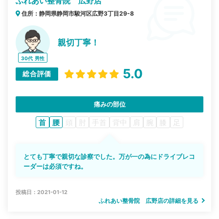
ふれあい整骨院 広野店
住所：静岡県静岡市駿河区広野3丁目29-8
親切丁寧！
30代
男性
5.0
総合評価
痛みの部位
首
腰
頭
肘
手首
背中
肩
腕
膝
足
とても丁寧で親切な診察でした。万が一の為にドライブレコ
ーダーは必須ですね。
投稿日：2021-01-12
ふれあい整骨院 広野店の詳細を見る