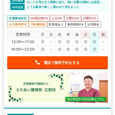
30代男性
のことを考えると保険に加入、特に弁護士特約には必須で
す。
とても親身で楽しく通わせて頂きました
40代女性
交通事故対応
20時以降OK
土日OK
土曜日OK
日曜日OK
お子様同伴可
予約優先制
駐車場あり
無料相談OK
お見舞金
営業時間
月
火
水
木
金
土
日
祝
13:00〜17:00
○
-
○
○
○
○
○
-
18:00〜22:00
○
-
○
○
○
○
◎
-
電話で無料予約をする