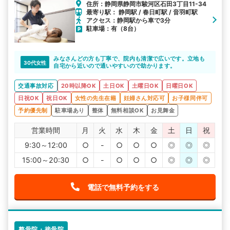
住所：静岡県静岡市駿河区石田3丁目11-34
最寄り駅： 静岡駅 / 春日町駅 / 音羽町駅
アクセス：静岡駅から車で3分
駐車場：有（8台）
みなさんどの方も丁寧で、院内も清潔で広いです。立地も
30代女性
自宅から近いので通いやすいので助かります。
交通事故対応
20時以降OK
土日OK
土曜日OK
日曜日OK
日祝OK
祝日OK
女性の先生在籍
妊婦さん対応可
お子様同伴可
予約優先制
駐車場あり
整体
無料相談OK
お見舞金
営業時間
月
火
水
木
金
土
日
祝
9:30～12:00
○
-
○
○
○
◎
◎
◎
15:00～20:30
○
-
○
○
○
◎
◎
◎
電話で無料予約をする
整骨院・接骨院