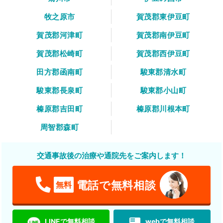
牧之原市
賀茂郡東伊豆町
賀茂郡河津町
賀茂郡南伊豆町
賀茂郡松崎町
賀茂郡西伊豆町
田方郡函南町
駿東郡清水町
駿東郡長泉町
駿東郡小山町
榛原郡吉田町
榛原郡川根本町
周智郡森町
交通事故後の治療や通院先をご案内します！
電話で無料相談
無料
featured_play_list
LINEで無料相談
webで無料相談