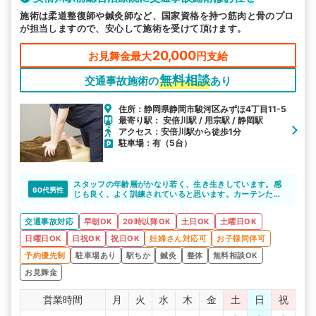
施術は柔道整復師や鍼灸師など、国家資格を持つ筋肉と骨のプロ
が担当しますので、安心して施術を受けて頂けます。
20,000
お見舞金最大
円支給
無料相談
交通事故施術の
あり
住所：静岡県静岡市駿河区みずほ4丁目11-5
最寄り駅： 安倍川駅 / 用宗駅 / 静岡駅
アクセス：安倍川駅から徒歩1分
駐車場：有（5台）
スタッフの年齢層がかなり若く、生き生きしています。感
60代男性
じも良く、よく訓練されていると思います。カーテンたけ
でも良いので、ちょっと個室っぽくなれば更に良いと思い
ます
交通事故対応
早朝OK
20時以降OK
土日OK
土曜日OK
日曜日OK
日祝OK
祝日OK
妊婦さん対応可
お子様同伴可
予約優先制
駐車場あり
駅ちか
鍼灸
整体
無料相談OK
お見舞金
営業時間
月
火
水
木
金
土
日
祝