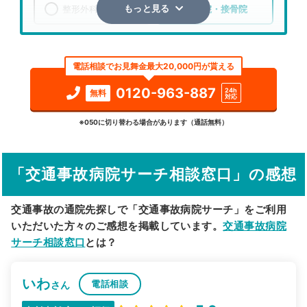
整形外科
整骨院・接骨院
もっと見る
エリア
静岡県
静岡市駿河区
電話相談でお見舞金最大20,000円が貰える
検索する
0120-963-887
24h
無料
対応
詳細条件で絞り込む
※050に切り替わる場合があります（通話無料）
その他の検索方法
「交通事故病院サーチ相談窓口」の感想
駅から探す
院名から探す
交通事故の通院先探しで「交通事故病院サーチ」をご利用
いただいた方々のご感想を掲載しています。
交通事故病院
サーチ相談窓口
とは？
いわ
電話相談
さん