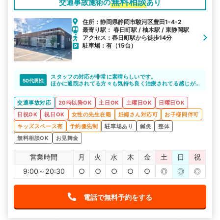
無料相談
交通事故施術の
あり
住所：静岡県静岡市駿河区豊田1-4-2
最寄り駅： 春日町駅 / 柚木駅 / 東静岡駅
アクセス：春日町駅から徒歩14分
駐車場：有（15台）
スタッフの対応が非常に素晴らしいです。
50代男性
ほかに通院されてる方々も気持ち良く治療されてる感じが
伝わってくる環境です。
もちろん、治療もいろいろと工夫してくれて助かってま
交通事故対応
20時以降OK
土日OK
土曜日OK
日曜日OK
す。
日祝OK
祝日OK
女性の先生在籍
妊婦さん対応可
お子様同伴可
キッズスペース有
予約優先制
駐車場あり
鍼灸
整体
無料相談OK
お見舞金
営業時間
月
火
水
木
金
土
日
祝
9:00～20:30
○
○
○
○
○
◎
◎
◎
電話で無料予約をする