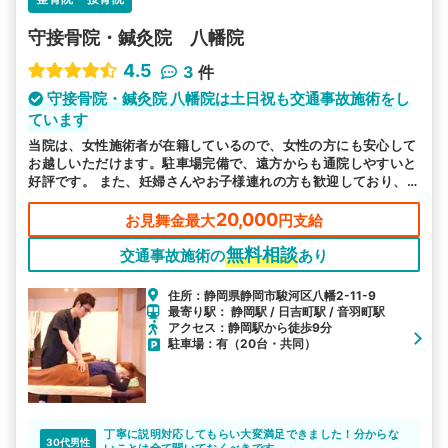
守接骨院・鍼灸院 八幡院
4.5
3
件
守接骨院・鍼灸院 八幡院は土日祝も交通事故施術をし
ています
当院は、女性施術者が在籍しているので、女性の方にも安心して
お越しいただけます。駐車場完備で、遠方からも通院しやすいと
好評です。 また、妊婦さんやお子様連れの方も歓迎しており、
土曜や日曜や祝日も営業しておりますのでお気軽にお越しくださ
い。
20,000
お見舞金最大
円支給
無料相談
交通事故施術の
あり
住所：静岡県静岡市駿河区八幡2-11-9
最寄り駅： 静岡駅 / 日吉町駅 / 音羽町駅
アクセス：静岡駅から徒歩9分
駐車場：有（20台・共同）
丁寧に説明対応してもらい大変満足できました！分からな
30代男性
いことは全て聞いておくべきです。