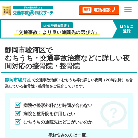
menu
電話相談
無料
LINE登録者限定！
LINEに
登録
「交通事故：より良い通院先の選び方」
静岡市駿河区で
むちうち・交通事故治療などに詳しい夜
間対応の接骨院・整骨院
静岡市駿河区
で交通事故治療・むちうち等に詳しい夜間（20時以降）も営
業している整骨院・接骨院をご紹介しています。
病院や整形外科だと時間が合わない
病院と整骨院を併用したい
むちうちの通院先はどこがいいのか
等お悩みの方は一度、