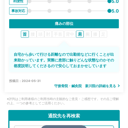
5.0
利便性
5.0
事故対応
痛みの部位
首
腰
頭
肘
手首
背中
肩
腕
膝
足
自宅から歩いて行ける距離なので出勤前などに行くことが出
来助かっています。実際に患部に触りどんな状態なのかその
都度説明してくださるので安心しておまかせしています
投稿日：2024-05-31
守接骨院・鍼灸院 新川院の詳細を見る
※評判はご利用者様のご利用当時の主観的なご意見・ご感想です。その点ご理解
の上、一つの参考としてご活用ください。
通院先を再検索