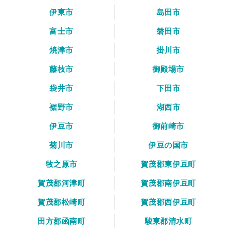
伊東市
島田市
富士市
磐田市
焼津市
掛川市
藤枝市
御殿場市
袋井市
下田市
裾野市
湖西市
伊豆市
御前崎市
菊川市
伊豆の国市
牧之原市
賀茂郡東伊豆町
賀茂郡河津町
賀茂郡南伊豆町
賀茂郡松崎町
賀茂郡西伊豆町
田方郡函南町
駿東郡清水町