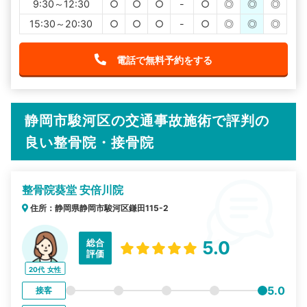
9:30～12:30
○
○
○
-
○
◎
◎
◎
15:30～20:30
○
○
○
-
○
◎
◎
◎
電話で無料予約をする
静岡市駿河区の交通事故施術で評判の
良い整骨院・接骨院
整骨院葵堂 安倍川院
住所：静岡県静岡市駿河区鎌田115-2
総合
5.0
評価
20代
女性
5.0
接客