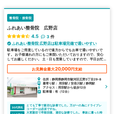
エリア
静岡県
静岡市駿河区
検索する
整骨院・接骨院
ふれあい整骨院 広野店
詳細条件で絞り込む
4.5
3
件
その他の検索方法
ふれあい整骨院 広野店は駐車場完備で通いやすい
駐車場をご用意しているので遠方からでもお車で通いやすいで
駅から探す
院名から探す
す。 お子様連れの方にもご来院いただいておりますので、安心
してお越しください。 土・日も営業していますので、平日お忙
しい方も通いやすい環境を整えてご来院をお待ちしております。
20,000
お見舞金最大
円支給
住所：静岡県静岡市駿河区広野3丁目29-8
最寄り駅： 用宗駅 / 安倍川駅 / 静岡駅
アクセス：用宗駅から徒歩12分
駐車場：有（12台）
とても丁寧で親切な診察でした。万が一の為にドライブレ
30代男性
コーダーは必須ですね。
大変親切で早期回復、適切な診療でした。 事故に遭った時