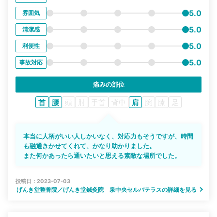
5.0
雰囲気
5.0
清潔感
5.0
利便性
5.0
事故対応
痛みの部位
首
腰
頭
肘
手首
背中
肩
腕
膝
足
本当に人柄がいい人しかいなく、対応力もそうですが、時間
も融通きかせてくれて、かなり助かりました。
また何かあったら通いたいと思える素敵な場所でした。
投稿日：2023-07-03
げんき堂整骨院／げんき堂鍼灸院 泉中央セルバテラスの詳細を見る