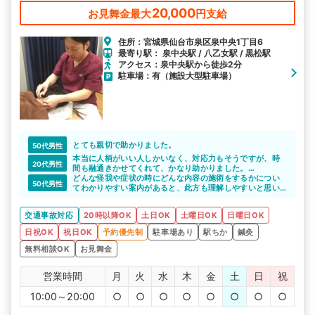
20,000
お見舞金最大
円支給
住所：宮城県仙台市泉区泉中央1丁目6
最寄り駅： 泉中央駅 / 八乙女駅 / 黒松駅
アクセス：泉中央駅から徒歩2分
駐車場：有（施設大型駐車場）
とても親切で助かりました。
50代男性
本当に人柄がいい人しかいなく、対応力もそうですが、時
20代男性
間も融通きかせてくれて、かなり助かりました。
また何かあったら通いたいと思える素敵な場所でした。
どんな怪我や症状の時にどんな内容の施術をするかについ
50代男性
てわかりやすい案内があると、此方も理解しやすいと思い
ます。また予約が取れない時があるので、整骨院を数カ所
に出来れば良いです。
交通事故対応
20時以降OK
土日OK
土曜日OK
日曜日OK
日祝OK
祝日OK
予約優先制
駐車場あり
駅ちか
鍼灸
無料相談OK
お見舞金
営業時間
月
火
水
木
金
土
日
祝
10:00～20:00
○
○
○
○
○
○
○
○