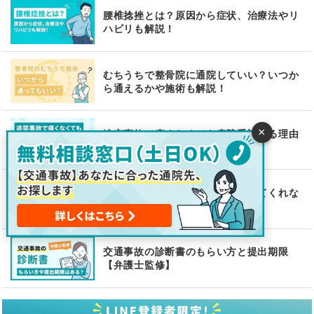
腰椎捻挫とは？原因から症状、治療法やリ
ハビリも解説！
むちうちで整骨院に通院していい？いつか
ら通えるかや施術も解説！
×
追突事故で痛くなくても病院受診する理由
– 痛みが出た時へ備えよう
交通事故で整形外科がリハビリしてくれな
い…転院するべき？
交通事故の診断書のもらい方と提出期限
【弁護士監修】