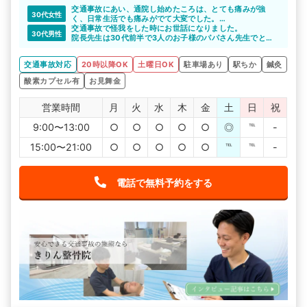
交通事故にあい、通院し始めたころは、とても痛みが強
30代女性
く、日常生活でも痛みがでて大変でした。
とても分かりやすい説明、的確な施術にすごく驚きまし
交通事故で怪我をした時にお世話になりました。
30代男性
た。
院長先生は30代前半で3人のお子様のパパさん先生でとて
施術はその日の体調や体の痛みの状態に合わせて刺激量を
も優しく知識も技術も間違いないです。
調整していただけるので、無理なく施術を受けることが出
しっかりと個別の空間も作られており安心して施術を受け
交通事故対応
20時以降OK
土曜日OK
駐車場あり
駅ちか
鍼灸
来ます。
られます。
交通事故で困ってる友人がいたら私も紹介したいと思いま
酸素ボックスもオススメで疲れた時などに入るとスッキリ
酸素カプセル有
お見舞金
す。
します！二日酔いにもオススメです^ ^
院長の人柄もとても良かったです。
美容鍼灸もやっているようで、興味あり。今度チャレンジ
してみようと思います！
営業時間
月
火
水
木
金
土
日
祝
9:00〜13:00
○
○
○
○
○
◎
℡
-
15:00〜21:00
○
○
○
○
○
℡
℡
-
電話で無料予約をする