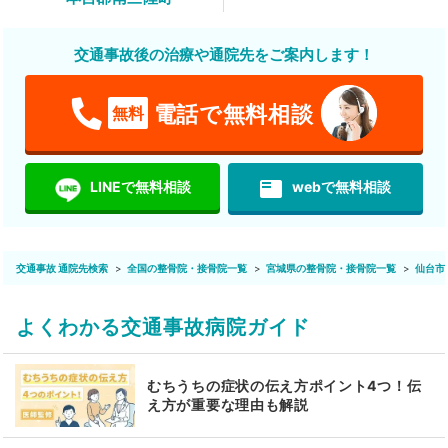
交通事故後の治療や通院先をご案内します！
電話で無料相談
無料
featured_play_list
LINEで無料相談
webで無料相談
交通事故 通院先検索
全国の整骨院・接骨院一覧
宮城県の整骨院・接骨院一覧
仙台市
よくわかる交通事故病院ガイド
むちうちの症状の伝え方ポイント4つ！伝
え方が重要な理由も解説