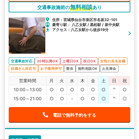
無料相談
交通事故施術の
あり
住所：宮城県仙台市泉区市名坂32-101
最寄り駅： 八乙女駅 / 黒松駅 / 泉中央駅
アクセス：八乙女駅から徒歩19分
交通事故対応
20時以降OK
土曜日OK
祝日OK
女性の先生在籍
妊婦さん対応可
お子様同伴可
整体
無料相談OK
お見舞金
営業時間
月
火
水
木
金
土
日
祝
10:00～13:00
○
○
○
○
○
○
℡
○
15:00～21:00
○
○
-
○
○
◎
℡
◎
電話で無料予約をする