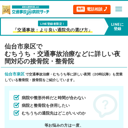
menu
電話相談
無料
LINE登録者限定！
LINEに
登録
「交通事故：より良い通院先の選び方」
仙台市泉区で
むちうち・交通事故治療などに詳しい夜
間対応の接骨院・整骨院
仙台市泉区
で交通事故治療・むちうち等に詳しい夜間（20時以降）も営業
している整骨院・接骨院をご紹介しています。
病院や整形外科だと時間が合わない
病院と整骨院を併用したい
むちうちの通院先はどこがいいのか
等お悩みの方は一度、