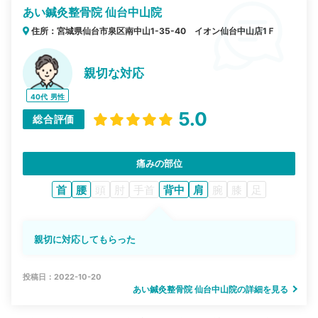
あい鍼灸整骨院 仙台中山院
住所：宮城県仙台市泉区南中山1-35-40 イオン仙台中山店1Ｆ
親切な対応
40代
男性
5.0
総合評価
痛みの部位
首
腰
頭
肘
手首
背中
肩
腕
膝
足
親切に対応してもらった
投稿日：2022-10-20
あい鍼灸整骨院 仙台中山院の詳細を見る