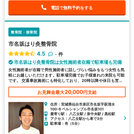
電話で無料予約をする
整骨院・接骨院
市名坂はり灸整骨院
4.5
-
件
市名坂はり灸整骨院は女性施術者在籍で駐車場も完備
女性施術者が在籍で男性施術者に話しづらい悩みをもつ女性も気
軽にお越しいただけます。駐車場完備でお子様連れの来院も可能
です。 交通事故施術にも特化しており、20時以降や休日も営業
でお忙しい方も通いやすいと好評です。
20,000
お見舞金最大
円支給
住所：宮城県仙台市泉区市名坂字萩清水
100-6 ベルシャンブル市名坂101
最寄り駅： 八乙女駅 / 泉中央駅 / 黒松駅
アクセス：八乙女駅から車で3分
駐車場：有（5台）