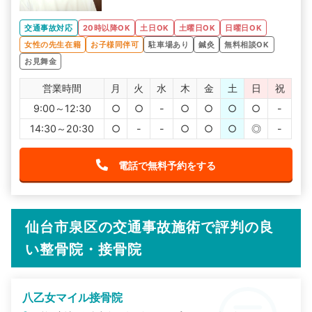
交通事故対応
20時以降OK
土日OK
土曜日OK
日曜日OK
女性の先生在籍
お子様同伴可
駐車場あり
鍼灸
無料相談OK
お見舞金
営業時間
月
火
水
木
金
土
日
祝
9:00～12:30
○
○
-
○
○
○
○
-
14:30～20:30
○
-
-
○
○
○
◎
-
電話で無料予約をする
仙台市泉区の交通事故施術で評判の良
い整骨院・接骨院
八乙女マイル接骨院