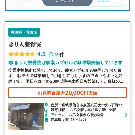
エリア
宮城県
仙台市泉区
検索する
整骨院・接骨院
きりん整骨院
詳細条件で絞り込む
4.5
2
件
その他の検索方法
きりん整骨院は酸素カプセルや駐車場完備しています
交通事故施術に特化しており、酸素カプセルも完備しておりま
駅から探す
院名から探す
す。 駅チカで駐車場もご用意しておりますので通いやすいと好
評です。 平日をはじめ20時以降や土曜日も営業して、皆様のお
越しをお待ちしております。
20,000
お見舞金最大
円支給
住所：宮城県仙台市泉区八乙女中央5丁目17
最寄り駅： 八乙女駅 / 黒松駅 / 泉中央駅
アクセス：八乙女駅から徒歩3分
駐車場：有（3～4台）