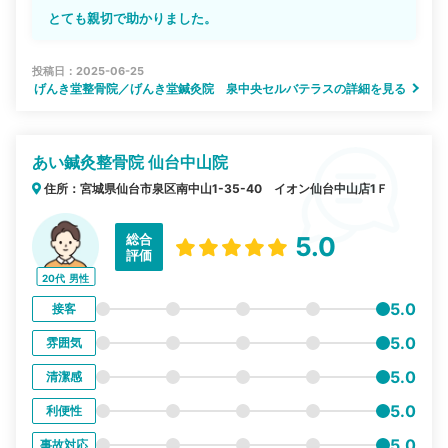
とても親切で助かりました。
投稿日：2025-06-25
げんき堂整骨院／げんき堂鍼灸院 泉中央セルバテラスの詳細を見る
あい鍼灸整骨院 仙台中山院
住所：宮城県仙台市泉区南中山1-35-40 イオン仙台中山店1Ｆ
総合
5.0
評価
20代
男性
5.0
接客
5.0
雰囲気
5.0
清潔感
5.0
利便性
5.0
事故対応