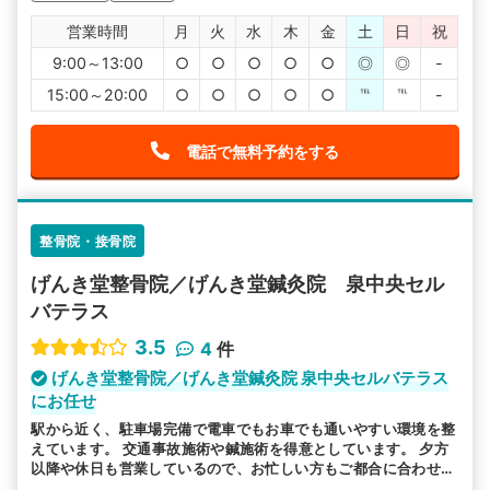
営業時間
月
火
水
木
金
土
日
祝
9:00～13:00
○
○
○
○
○
◎
◎
-
15:00～20:00
○
○
○
○
○
℡
℡
-
電話で無料予約をする
整骨院・接骨院
げんき堂整骨院／げんき堂鍼灸院 泉中央セル
バテラス
3.5
4
件
げんき堂整骨院／げんき堂鍼灸院 泉中央セルバテラス
にお任せ
駅から近く、駐車場完備で電車でもお車でも通いやすい環境を整
えています。 交通事故施術や鍼施術を得意としています。 夕方
以降や休日も営業しているので、お忙しい方もご都合に合わせて
お越しいただけます。