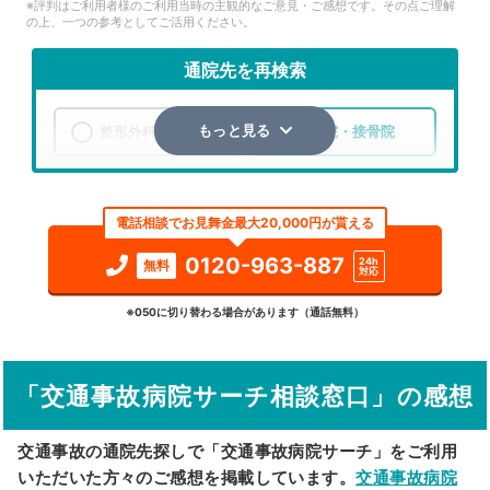
※評判はご利用者様のご利用当時の主観的なご意見・ご感想です。その点ご理解
の上、一つの参考としてご活用ください。
通院先を再検索
整形外科
整骨院・接骨院
もっと見る
エリア
宮城県
仙台市泉区
電話相談でお見舞金最大20,000円が貰える
検索する
0120-963-887
24h
無料
対応
詳細条件で絞り込む
※050に切り替わる場合があります（通話無料）
その他の検索方法
「交通事故病院サーチ相談窓口」の感想
駅から探す
院名から探す
交通事故の通院先探しで「交通事故病院サーチ」をご利用
いただいた方々のご感想を掲載しています。
交通事故病院