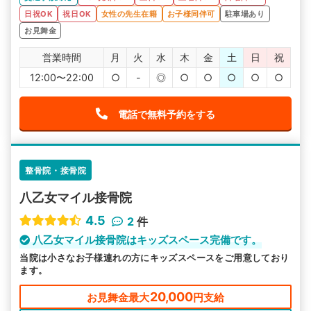
日祝OK
祝日OK
女性の先生在籍
お子様同伴可
駐車場あり
お見舞金
営業時間
月
火
水
木
金
土
日
祝
12:00〜22:00
○
-
◎
○
○
○
○
○
電話で無料予約をする
整骨院・接骨院
八乙女マイル接骨院
4.5
2
件
八乙女マイル接骨院はキッズスペース完備です。
当院は小さなお子様連れの方にキッズスペースをご用意しており
ます。
20,000
お見舞金最大
円支給