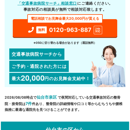
「交通事故病院サーチ」相談窓口
にご連絡ください。
事故対応の相談員が無料で相談対応致します。
電話相談でお見舞金最大20,000円が貰える
0120-963-887
24h
無料
対応
※050に切り替わる場合があります（通話無料）
交通事故病院サーチから
ご予約・通院された方には
20,000
最大
円
のお見舞金支給中！
仙台市泉区
2026/08/08時点で
で夜間対応している交通事故対応の整骨
7件
院・接骨院は
件あり、整骨院の詳細情報や口コミ等からむちうちや腰椎
捻挫に最適な通院先を見つけることができます。
仙台市の区から