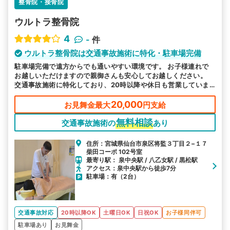
整骨院・接骨院
ウルトラ整骨院
4
-
件
ウルトラ整骨院は交通事故施術に特化・駐車場完備
駐車場完備で遠方からでも通いやすい環境です。 お子様連れで
お越しいただけますので親御さんも安心してお越しください。
交通事故施術に特化しており、20時以降や休日も営業していま
す。お痛みは諦めないで実績豊富な当院へお任せください。
20,000
お見舞金最大
円支給
無料相談
交通事故施術の
あり
住所：宮城県仙台市泉区将監３丁目２−１７
柴田コーポ 102号室
最寄り駅： 泉中央駅 / 八乙女駅 / 黒松駅
アクセス：泉中央駅から徒歩7分
駐車場：有（2台）
交通事故対応
20時以降OK
土曜日OK
日祝OK
お子様同伴可
駐車場あり
お見舞金