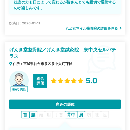
担当の方も日によって変わるが皆さんとても親切で通院する
のが楽しみです。
投稿日：2026-01-11
八乙女マイル接骨院の詳細を見る
げんき堂整骨院／げんき堂鍼灸院 泉中央セルバテ
ラス
住所：宮城県仙台市泉区泉中央1丁目6
総合
5.0
評価
50代
男性
痛みの部位
首
腰
頭
肘
手首
背中
肩
腕
膝
足