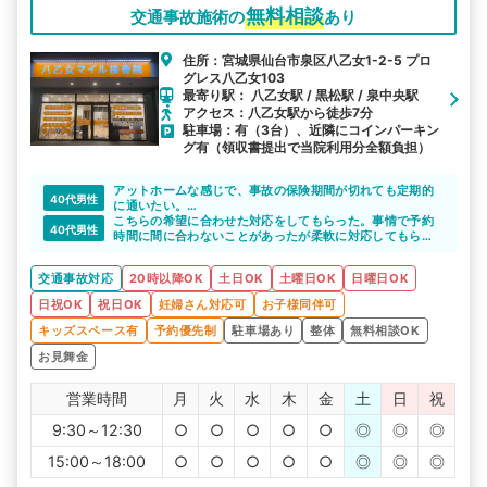
無料相談
交通事故施術の
あり
住所：宮城県仙台市泉区八乙女1-2-5 プロ
グレス八乙女103
最寄り駅： 八乙女駅 / 黒松駅 / 泉中央駅
アクセス：八乙女駅から徒歩7分
駐車場：有（3台）、近隣にコインパーキン
グ有（領収書提出で当院利用分全額負担）
アットホームな感じで、事故の保険期間が切れても定期的
40代男性
に通いたい。
担当の方も日によって変わるが皆さんとても親切で通院す
こちらの希望に合わせた対応をしてもらった。事情で予約
40代男性
るのが楽しみです。
時間に間に合わないことがあったが柔軟に対応してもらっ
た
交通事故対応
20時以降OK
土日OK
土曜日OK
日曜日OK
日祝OK
祝日OK
妊婦さん対応可
お子様同伴可
キッズスペース有
予約優先制
駐車場あり
整体
無料相談OK
お見舞金
営業時間
月
火
水
木
金
土
日
祝
9:30～12:30
○
○
○
○
○
◎
◎
◎
15:00～18:00
○
○
○
○
○
◎
◎
◎