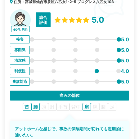
住所：宮城県仙台市泉区八乙女1-2-5 プログレス八乙女103
総合
5.0
評価
40代
男性
5.0
接客
5.0
雰囲気
5.0
清潔感
4.0
利便性
5.0
事故対応
痛みの部位
首
腰
頭
肘
手首
背中
肩
腕
膝
足
アットホームな感じで、事故の保険期間が切れても定期的に
通いたい。