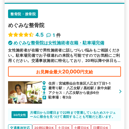
整骨院・接骨院
めぐみな整骨院
4.5
1
件
めぐみな整骨院は女性施術者在籍・駐車場完備
女性施術者が在籍で男性施術者に話しづらい悩みもご相談くださ
い。駐車場完備でお子様連れの来院も可能ですのでお気軽にご利
用ください。交通事故施術に特化しており、20時以降や休日も
営業でお忙しい方も通いやすいと好評です。
20,000
お見舞金最大
円支給
住所：宮城県仙台市泉区八乙女1丁目1-1
最寄り駅： 八乙女駅 / 黒松駅 / 泉中央駅
アクセス：八乙女駅から徒歩6分
駐車場：有3台
月曜日から日曜日まで22時まで営業しているためスケジュ
30代女性
ールに都合を見つけて通院することも可能だと思います。
交通事故対応
20時以降OK
土日OK
土曜日OK
日曜日OK