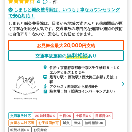
4
-
件
しまもと鍼灸整骨院は、いつも丁寧なカウンセリング
で安心対応！
しまもと鍼灸整骨院は、日頃から地域の皆さんとも信頼関係が厚
く丁寧な対応が人気です。交通事故の専門的な知識や施術の技術
に自信アリ！なので、安心してお任せできます。
20,000
お見舞金最大
円支給
無料相談
交通事故施術の
あり
住所：京都府京都市中京区壬生檜町８ −１０
エルデヒルズ１０２号
最寄り駅： 西院駅 / 西大路三条駅 / 丹波口
駅
アクセス：西院駅から徒歩6分
駐車場：無（近隣コインパーキングあり）
交通事故対応
20時以降OK
土日OK
土曜日OK
日曜日OK
妊婦さん対応可
お子様同伴可
鍼灸
整体
無料相談OK
転院相談OK
お見舞金