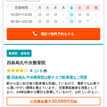
営業時間
月
火
水
木
金
土
日
祝
10:00〜13:00
○
○
○
-
○
○
◎
-
16:30〜20:30
○
○
○
-
○
○
℡
-
電話で無料予約をする
整骨院・接骨院
四条烏丸中央整骨院
4
5
件
四条烏丸 中央整骨院は駅チカで駐車場もご用意
駅から近い好立地で駐車場も完備しているので、電車でもお車で
も通いやすい環境を整えています。 交通事故施術を得意として
おり、20時以降や土曜日も営業しているので、お忙しい方もご
都合に合わせてお越しいただけます。
20,000
お見舞金最大
円支給