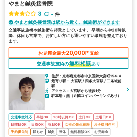
やまと鍼灸接骨院
3
-
件
やまと鍼灸接骨院は駅から近く、鍼施術ができます
交通事故施術や鍼施術を得意としています。 早朝からや20時以
降、休日も営業で、お忙しい方にも通いやすい環境を整えており
ます。
20,000
お見舞金最大
円支給
無料相談
交通事故施術の
あり
住所：京都府京都市中京区錦大宮町154-4
最寄り駅： 大宮駅 / 四条大宮駅 / 二条城前
駅
アクセス：大宮駅から徒歩1分
駐車場：無（近隣コインパーキングあり）
交通事故対応
早朝OK
20時以降OK
土日OK
土曜日OK
日曜日OK
日祝OK
祝日OK
女性の先生在籍
お子様同伴可
予約優先制
駅ちか
鍼灸
整体
無料相談OK
お見舞金