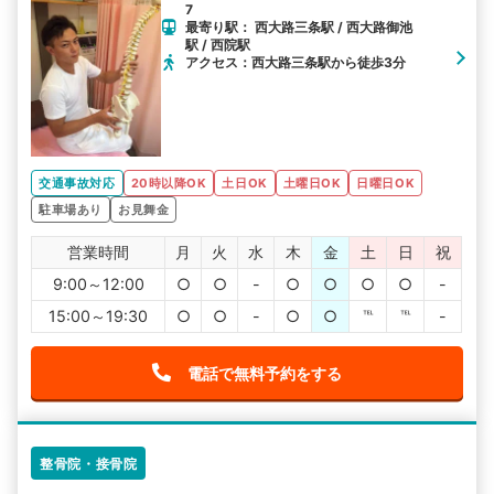
7
最寄り駅： 西大路三条駅 / 西大路御池
駅 / 西院駅
アクセス：西大路三条駅から徒歩3分
交通事故対応
20時以降OK
土日OK
土曜日OK
日曜日OK
駐車場あり
お見舞金
営業時間
月
火
水
木
金
土
日
祝
9:00～12:00
○
○
-
○
○
○
○
-
15:00～19:30
○
○
-
○
○
℡
℡
-
電話で無料予約をする
整骨院・接骨院