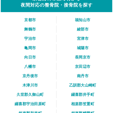
夜間対応の整骨院・接骨院を探す
京都市
福知山市
舞鶴市
綾部市
宇治市
宮津市
亀岡市
城陽市
向日市
長岡京市
八幡市
京田辺市
京丹後市
南丹市
木津川市
乙訓郡大山崎町
久世郡久御山町
綴喜郡井手町
綴喜郡宇治田原町
相楽郡笠置町