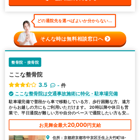
どの通院先を選べばよいか分からない...
そんな時は無料相談窓口へ
整骨院・接骨院
ここな整骨院
3.5
-
件
ここな整骨院は交通事故施術に特化・駐車場完備
駐車場完備で普段から車で移動している方、歩行困難な方、遠方
からお越しの方にもご利用いただけます。 20時以降や休日も営
業で、平日通院が難しい方や自分のペースで通院したい方も安心
です。 むち打ち等、交通事故後の各症状に対応しております。
20,000
お見舞金最大
円支給
住所：京都府京都市中京区壬生上大竹町18-