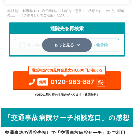
※評判はご利用者様のご利用当時の主観的なご意見・ご感想です。その点ご理解
の上、一つの参考としてご活用ください。
通院先を再検索
整形外科
整骨院・接骨院
もっと見る
エリア
京都府
京都市中京区
電話相談でお見舞金最大20,000円が貰える
検索する
0120-963-887
24h
無料
対応
詳細条件で絞り込む
※050に切り替わる場合があります（通話無料）
その他の検索方法
「交通事故病院サーチ相談窓口」の感想
駅から探す
院名から探す
交通事故の通院先探しで「交通事故病院サーチ」をご利用