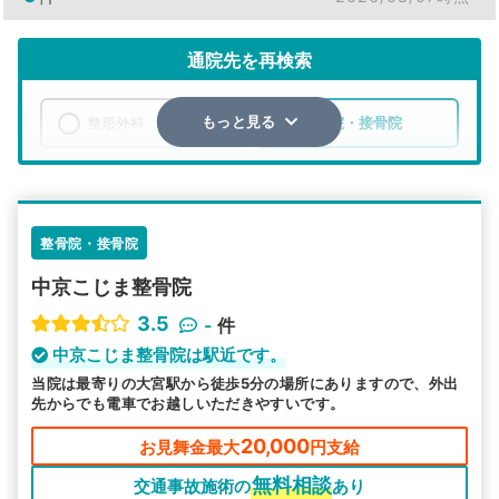
通院先を再検索
整形外科
整骨院・接骨院
もっと見る
エリア
京都府
京都市中京区
検索する
整骨院・接骨院
中京こじま整骨院
詳細条件で絞り込む
3.5
-
件
その他の検索方法
中京こじま整骨院は駅近です。
当院は最寄りの大宮駅から徒歩5分の場所にありますので、外出
駅から探す
院名から探す
先からでも電車でお越しいただきやすいです。
20,000
お見舞金最大
円支給
無料相談
交通事故施術の
あり