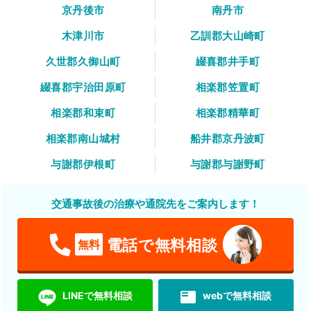
京丹後市
南丹市
木津川市
乙訓郡大山崎町
久世郡久御山町
綴喜郡井手町
綴喜郡宇治田原町
相楽郡笠置町
相楽郡和束町
相楽郡精華町
相楽郡南山城村
船井郡京丹波町
与謝郡伊根町
与謝郡与謝野町
交通事故後の治療や通院先をご案内します！
電話で無料相談
無料
featured_play_list
LINEで無料相談
webで無料相談