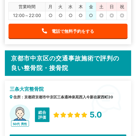
営業時間
月
火
水
木
金
土
日
祝
12:00～22:00
○
○
○
○
○
◎
◎
◎
電話で無料予約をする
京都市中京区の交通事故施術で評判の
良い整骨院・接骨院
三条大宮整骨院
住所：京都府京都市中京区三条通神泉苑西入今新在家西町20
総合
5.0
評価
50代
男性