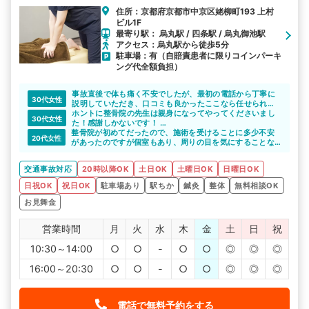
住所：京都府京都市中京区姥柳町193 上村
ビル1F
最寄り駅： 烏丸駅 / 四条駅 / 烏丸御池駅
アクセス：烏丸駅から徒歩5分
駐車場：有（自賠責患者に限りコインパーキ
ング代全額負担）
事故直後で体も痛く不安でしたが、最初の電話から丁寧に
30代女性
説明していただき、口コミも良かったここなら任せられる
と思い、お願いすることにしました。
ホントに整骨院の先生は親身になってやってくださいまし
30代女性
当初顔は腫れ上がり、むち打ち状態で少し触れられるのも
た！感謝しかないです！
整骨院が初めてだったので、施術を受けることに多少不安
痛かったくらいでしたが、その時々の身体の状態に合わせ
必ず、交通事故の対応専門の所がいいです！
20代女性
があったのですが個室もあり、周りの目を気にすることな
て丁寧な施術と骨盤矯正、電気治療でだいぶ良くなってき
標榜上げてるだけでは正直いって対応のレベルに差があり
く丁寧な施術を受けることが出来たので安心しました。
ました。
ます。
メイクルームがあるのも女性にとってはうれしい点です。
交通事故治療に対する知識も豊富なうえに、保険会社との
こういうサイトを使ってでも評判確認すると確実です。
交通事故対応
20時以降OK
土日OK
土曜日OK
日曜日OK
やり取りなど心身ともにケアしていただき助かりました。
交通事故にあったら絶対に交通事故に対しての専門知識が
日祝OK
祝日OK
駐車場あり
駅ちか
鍼灸
整体
無料相談OK
あるところにいった方がいいです。
以前行っていた病院ではレントゲンに写ったとこしか治療
お見舞金
を受けれず、シップと電気を当てるだけで根本治療ではな
かったので、事故ってから1年以上経っても症状が改善され
営業時間
月
火
水
木
金
土
日
祝
ませんでした。
また保険会社とのやり取りなども、非常に悩まされまし
10:30～14:00
○
○
-
○
○
◎
◎
◎
た。
事故の場合怪我したところ以外にも痛めていることもあ
16:00～20:30
り、後から痛みが出てくることもかなりありました。
○
○
-
○
○
◎
◎
◎
総合的に治療をしてくれるところの方がいいと思います。
そういった知識のある病院を選んだ方がいいです。
電話で無料予約をする