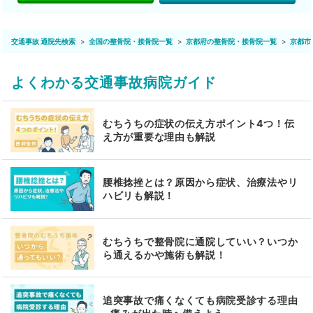
交通事故 通院先検索
全国の整骨院・接骨院一覧
京都府の整骨院・接骨院一覧
京都市
よくわかる交通事故病院ガイド
むちうちの症状の伝え方ポイント4つ！伝
え方が重要な理由も解説
腰椎捻挫とは？原因から症状、治療法やリ
ハビリも解説！
むちうちで整骨院に通院していい？いつか
ら通えるかや施術も解説！
追突事故で痛くなくても病院受診する理由