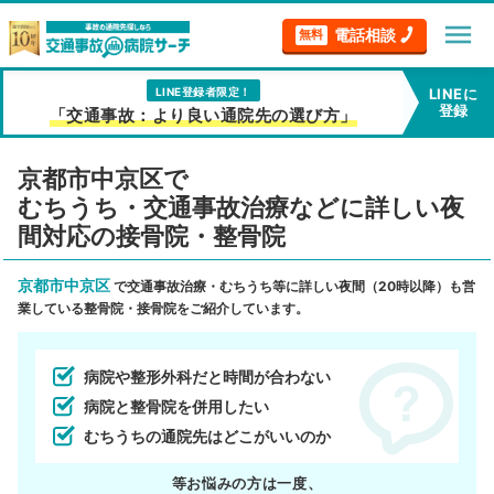
menu
電話相談
無料
LINE登録者限定！
LINEに
登録
「交通事故：より良い通院先の選び方」
京都市中京区で
むちうち・交通事故治療などに詳しい夜
間対応の接骨院・整骨院
京都市中京区
で交通事故治療・むちうち等に詳しい夜間（20時以降）も営
業している整骨院・接骨院をご紹介しています。
病院や整形外科だと時間が合わない
病院と整骨院を併用したい
むちうちの通院先はどこがいいのか
等お悩みの方は一度、