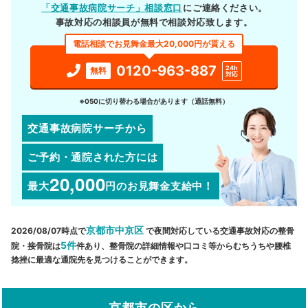
「交通事故病院サーチ」相談窓口
にご連絡ください。
事故対応の相談員が無料で相談対応致します。
電話相談でお見舞金最大20,000円が貰える
0120-963-887
24h
無料
対応
※050に切り替わる場合があります（通話無料）
交通事故病院サーチから
ご予約・通院された方には
20,000
最大
円
のお見舞金支給中！
京都市中京区
2026/08/07時点で
で夜間対応している交通事故対応の整骨
5件
院・接骨院は
件あり、整骨院の詳細情報や口コミ等からむちうちや腰椎
捻挫に最適な通院先を見つけることができます。
京都市の区から