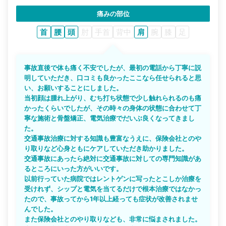
痛みの部位
首
腰
頭
肘
手首
背中
肩
腕
膝
足
事故直後で体も痛く不安でしたが、最初の電話から丁寧に説
明していただき、口コミも良かったここなら任せられると思
い、お願いすることにしました。
当初顔は腫れ上がり、むち打ち状態で少し触れられるのも痛
かったくらいでしたが、その時々の身体の状態に合わせて丁
寧な施術と骨盤矯正、電気治療でだいぶ良くなってきまし
た。
交通事故治療に対する知識も豊富なうえに、保険会社とのや
り取りなど心身ともにケアしていただき助かりました。
交通事故にあったら絶対に交通事故に対しての専門知識があ
るところにいった方がいいです。
以前行っていた病院ではレントゲンに写ったとこしか治療を
受けれず、シップと電気を当てるだけで根本治療ではなかっ
たので、事故ってから1年以上経っても症状が改善されませ
んでした。
また保険会社とのやり取りなども、非常に悩まされました。