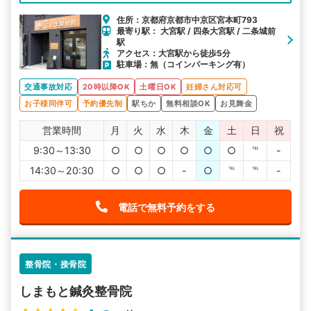
住所：京都府京都市中京区宮本町793
最寄り駅： 大宮駅 / 四条大宮駅 / 二条城前
駅
アクセス：大宮駅から徒歩5分
駐車場：無（コインパーキング有）
交通事故対応
20時以降OK
土曜日OK
妊婦さん対応可
お子様同伴可
予約優先制
駅ちか
無料相談OK
お見舞金
営業時間
月
火
水
木
金
土
日
祝
9:30～13:30
○
○
○
○
○
○
℡
-
14:30～20:30
○
○
○
-
○
℡
℡
-
電話で無料予約をする
整骨院・接骨院
しまもと鍼灸整骨院