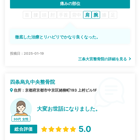
痛みの部位
首
腰
頭
肘
手首
背中
肩
腕
膝
足
徹底した治療とリハビリでかなり良くなった。
投稿日：2025-01-19
三条大宮整骨院の詳細を見る
四条烏丸中央整骨院
住所：京都府京都市中京区姥柳町193 上村ビル1F
大変お世話になりました。
30代
女性
5.0
総合評価