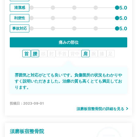
5.0
清潔感
5.0
利便性
5.0
事故対応
痛みの部位
首
腰
頭
肘
手首
背中
肩
腕
膝
足
雰囲気と対応がとても良いです。負傷箇所の状況もわかりや
すく説明いただきました。治療の質も高くとても満足してお
ります。
投稿日：2023-09-01
須磨板宿整骨院の詳細を見る
須磨板宿整骨院