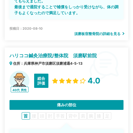
てもらえました。
最後まで通院することで補償をしっかり受けながら、体の調
子もよくなったので満足しています。
投稿日：2020-08-10
須磨板宿整骨院の詳細を見る
ハリココ鍼灸治療院/整体院 須磨駅前院
住所：兵庫県神戸市須磨区須磨浦通4-5-13
総合
4.0
評価
40代
男性
痛みの部位
首
腰
頭
肘
手首
背中
肩
腕
膝
足