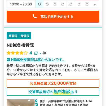
10:00～20:00
○
○
○
○
○
○
○
-
電話で無料予約をする
整骨院・接骨院
NB鍼灸接骨院
4
-
件
NB鍼灸接骨院は駅から近いです。
最寄り駅の板宿駅から当院まで徒歩4分です。9時から12時40
分、15時から19時まで施術対応を行っており、さらに土曜日も9
時から17時まで対応を行っております。
20,000
お見舞金最大
円支給
無料相談
交通事故施術の
あり
住所：兵庫県神戸市須磨区前池町3-1-14
最寄り駅： 板宿駅 / 東須磨駅 / 西代駅