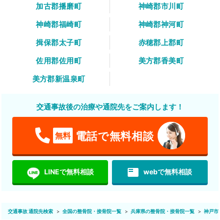
加古郡播磨町
神崎郡市川町
神崎郡福崎町
神崎郡神河町
揖保郡太子町
赤穂郡上郡町
佐用郡佐用町
美方郡香美町
美方郡新温泉町
交通事故後の治療や通院先をご案内します！
電話で無料相談
無料
featured_play_list
LINEで無料相談
webで無料相談
交通事故 通院先検索
全国の整骨院・接骨院一覧
兵庫県の整骨院・接骨院一覧
神戸市