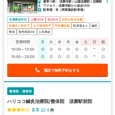
最寄り駅： 須磨寺駅 / 山陽須磨駅 / 須磨駅
アクセス：須磨寺駅から徒歩15分
駐車場：有（商業施設駐車場）
交通事故対応
土曜日OK
祝日OK
女性の先生在籍
妊婦さん対応可
お子様同伴可
予約優先制
駐車場あり
鍼灸
整体
無料相談OK
お見舞金
営業時間
月
火
水
木
金
土
日
祝
10:00～13:00
○
○
○
○
○
◎
℡
◎
15:00～20:00
○
○
○
○
○
◎
℡
◎
電話で無料予約をする
整骨院・接骨院
ハリココ鍼灸治療院/整体院 須磨駅前院
3.5
1
件