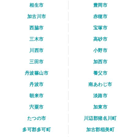
相生市
豊岡市
加古川市
赤穂市
西脇市
宝塚市
三木市
高砂市
川西市
小野市
三田市
加西市
丹波篠山市
養父市
丹波市
南あわじ市
朝来市
淡路市
宍粟市
加東市
たつの市
川辺郡猪名川町
多可郡多可町
加古郡稲美町