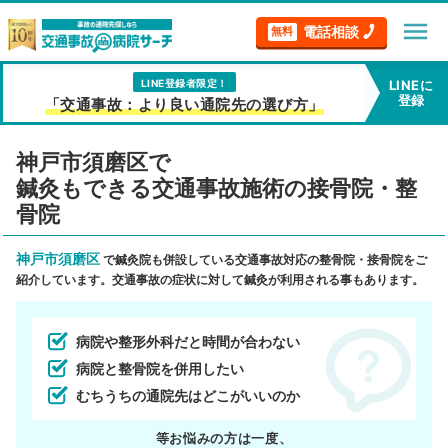
menu
電話相談
無料
LINE登録者限定！
LINEに
登録
「交通事故：より良い通院先の選び方」
神戸市須磨区で
鍼灸もできる交通事故施術の接骨院・整
骨院
神戸市須磨区
で鍼灸院も併設している交通事故対応の整骨院・接骨院をご
紹介しています。交通事故の症状に対して鍼灸が利用される事もあります。
病院や整形外科だと時間が合わない
病院と整骨院を併用したい
むちうちの通院先はどこがいいのか
等お悩みの方は一度、