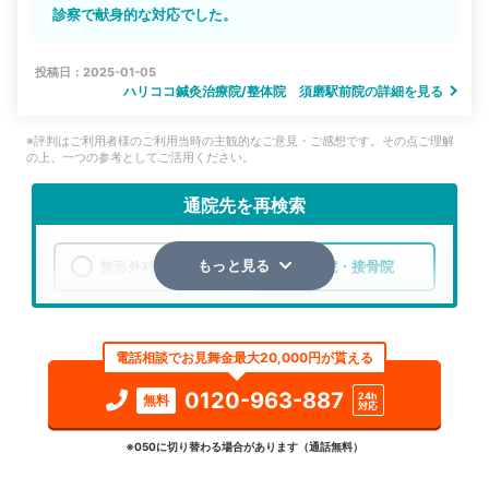
診察で献身的な対応でした。
投稿日：2025-01-05
ハリココ鍼灸治療院/整体院 須磨駅前院の詳細を見る
※評判はご利用者様のご利用当時の主観的なご意見・ご感想です。その点ご理解
の上、一つの参考としてご活用ください。
通院先を再検索
整形外科
整骨院・接骨院
もっと見る
エリア
兵庫県
神戸市須磨区
電話相談でお見舞金最大20,000円が貰える
検索する
0120-963-887
24h
無料
対応
詳細条件で絞り込む
※050に切り替わる場合があります（通話無料）
その他の検索方法