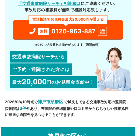
「交通事故病院サーチ」相談窓口
にご連絡ください。
事故対応の相談員が無料で相談対応致します。
電話相談でお見舞金最大20,000円が貰える
0120-963-887
24h
無料
対応
※050に切り替わる場合があります（通話無料）
交通事故病院サーチから
ご予約・通院された方には
20,000
最大
円
のお見舞金支給中！
神戸市須磨区
2026/08/10時点で
で鍼灸もできる交通事故対応の整骨院・
3件
接骨院は
件あり、整骨院の詳細情報や口コミ等からむちうちや腰椎捻挫
に最適な通院先を見つけることができます。
神戸市の区から