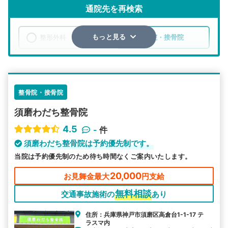
通院先を再検索
整形外科
整骨院・接骨院
もっと見る
エリア
兵庫県
神戸市須磨区
検索する
整骨院・接骨院
須磨わだち整骨院
詳細条件で絞り込む
4.5
-
件
その他の検索方法
須磨わだち整骨院は予約優先制です。
当院は予約優先制のため待ち時間なくご案内いたします。
駅から探す
院名から探す
20,000
お見舞金最大
円支給
無料相談
交通事故施術の
あり
住所：兵庫県神戸市須磨区高倉台1-1-17 テ
ラスマ内