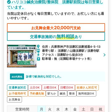
ハリココ鍼灸治療院/整体院 須磨駅前院は毎日営業し
ています。
当院は定休日がなく毎日営業していますので、お忙しい方にも通
いやすいです。
20,000
お見舞金最大
円支給
無料相談
交通事故施術の
あり
住所：兵庫県神戸市須磨区須磨浦通4-5-13
最寄り駅： 須磨駅 / 山陽須磨駅 / 須磨寺駅
アクセス：須磨駅から徒歩3分
駐車場：無（近隣駐車場チケット有）
診察で献身的な対応でした。
40代男性
交通事故対応
土日OK
土曜日OK
日曜日OK
妊婦さん対応可
お子様同伴可
予約優先制
駅ちか
鍼灸
整体
無料相談OK
お見舞金
営業時間
月
火
水
木
金
土
日
祝