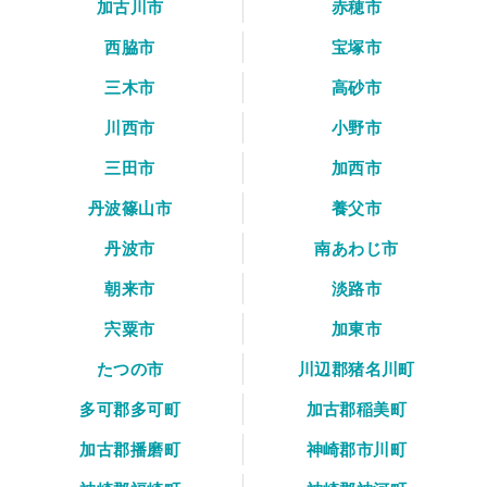
加古川市
赤穂市
西脇市
宝塚市
三木市
高砂市
川西市
小野市
三田市
加西市
丹波篠山市
養父市
丹波市
南あわじ市
朝来市
淡路市
宍粟市
加東市
たつの市
川辺郡猪名川町
多可郡多可町
加古郡稲美町
加古郡播磨町
神崎郡市川町