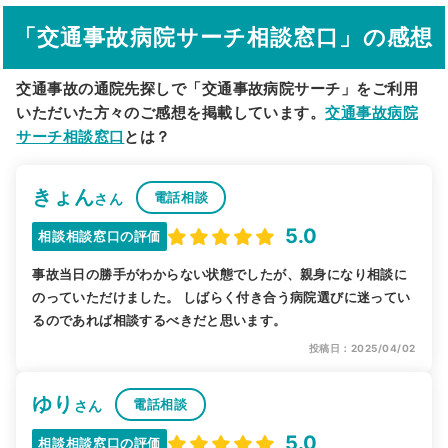
「交通事故病院サーチ相談窓口」の感想
駅から探す
院名から探す
交通事故の通院先探しで「交通事故病院サーチ」をご利用
いただいた方々のご感想を掲載しています。
交通事故病院
サーチ相談窓口
とは？
きょん
電話相談
さん
5.0
相談相談窓口の評価
事故当日の勝手がわからない状態でしたが、親身になり相談に
のっていただけました。 しばらく付き合う病院選びに迷ってい
るのであれば相談するべきだと思います。
投稿日：2025/04/02
ゆり
電話相談
さん
5.0
相談相談窓口の評価