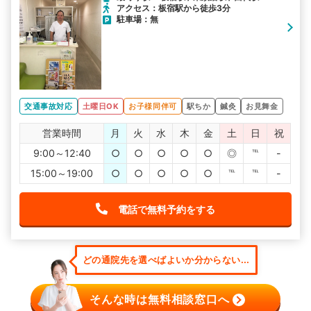
アクセス：板宿駅から徒歩3分
駐車場：無
交通事故対応
土曜日OK
お子様同伴可
駅ちか
鍼灸
お見舞金
営業時間
月
火
水
木
金
土
日
祝
9:00～12:40
○
○
○
○
○
◎
℡
-
15:00～19:00
○
○
○
○
○
℡
℡
-
電話で無料予約をする
どの通院先を選べばよいか分からない...
そんな時は無料相談窓口へ