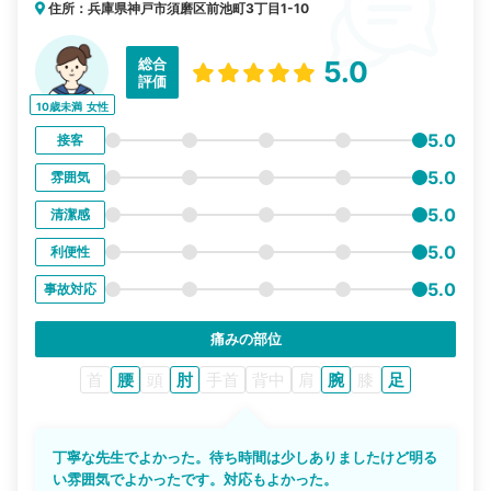
住所：兵庫県神戸市須磨区前池町3丁目1-10
総合
5.0
評価
10歳未満
女性
5.0
接客
5.0
雰囲気
5.0
清潔感
5.0
利便性
5.0
事故対応
痛みの部位
首
腰
頭
肘
手首
背中
肩
腕
膝
足
丁寧な先生でよかった。待ち時間は少しありましたけど明る
い雰囲気でよかったです。対応もよかった。