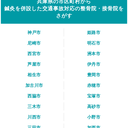
兵庫県の市区町村から
鍼灸を併設した交通事故対応の整骨院・接骨院を
さがす
神戸市
姫路市
尼崎市
明石市
西宮市
洲本市
芦屋市
伊丹市
相生市
豊岡市
加古川市
赤穂市
西脇市
宝塚市
三木市
高砂市
川西市
小野市
三田市
加西市