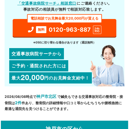
「交通事故病院サーチ」相談窓口
にご連絡ください。
事故対応の相談員が無料で相談対応致します。
電話相談でお見舞金最大20,000円が貰える
0120-963-887
24h
無料
対応
※050に切り替わる場合があります（通話無料）
交通事故病院サーチから
ご予約・通院された方には
20,000
最大
円
のお見舞金支給中！
神戸市北区
2026/08/08時点で
で鍼灸もできる交通事故対応の整骨院・接
2件
骨院は
件あり、整骨院の詳細情報や口コミ等からむちうちや腰椎捻挫に
最適な通院先を見つけることができます。
神戸市の区から