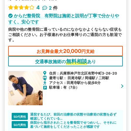
4
2
件
からだ整骨院 有野院は施術と説明が丁寧で分かりや
すく、安心です
病院や他の整骨院に通っているのになかなかよくならない症状も
ご相談ください。お子様連れやお仕事帰りのご通院の方も歓迎で
す。
20,000
お見舞金最大
円支給
無料相談
交通事故施術の
あり
住所：兵庫県神戸市北区有野中町3-26-20
最寄り駅： 田尾寺駅 / 岡場駅 / 二郎駅
アクセス：田尾寺駅から徒歩8分
駐車場：有（7台）
通院するたび、前回の治療後の状態や治療前の状態を必ず
50代男性
確認してくれている
通院中に何処か違和感や新たな痛みなどが出てきたとき
病院から指示されたことを整骨院でせつめいし、そそれに
50代男性
も、きちんと対応をしてくれた
基づいて施術をしてくださったことが感謝です