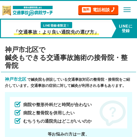
menu
電話相談
無料
LINE登録者限定！
LINEに
登録
「交通事故：より良い通院先の選び方」
神戸市北区で
鍼灸もできる交通事故施術の接骨院・整
骨院
神戸市北区
で鍼灸院も併設している交通事故対応の整骨院・接骨院をご紹
介しています。交通事故の症状に対して鍼灸が利用される事もあります。
病院や整形外科だと時間が合わない
病院と整骨院を併用したい
むちうちの通院先はどこがいいのか
等お悩みの方は一度、