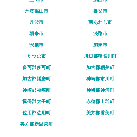
丹波篠山市
養父市
丹波市
南あわじ市
朝来市
淡路市
宍粟市
加東市
たつの市
川辺郡猪名川町
多可郡多可町
加古郡稲美町
加古郡播磨町
神崎郡市川町
神崎郡福崎町
神崎郡神河町
揖保郡太子町
赤穂郡上郡町
佐用郡佐用町
美方郡香美町
美方郡新温泉町