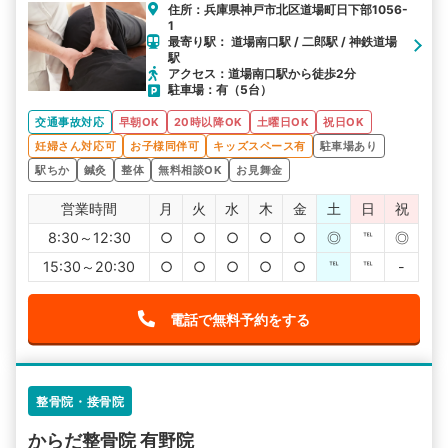
住所：兵庫県神戸市北区道場町日下部1056-
1
最寄り駅： 道場南口駅 / 二郎駅 / 神鉄道場
駅
アクセス：道場南口駅から徒歩2分
駐車場：有（5台）
交通事故対応
早朝OK
20時以降OK
土曜日OK
祝日OK
妊婦さん対応可
お子様同伴可
キッズスペース有
駐車場あり
駅ちか
鍼灸
整体
無料相談OK
お見舞金
営業時間
月
火
水
木
金
土
日
祝
8:30～12:30
○
○
○
○
○
◎
℡
◎
15:30～20:30
○
○
○
○
○
℡
℡
-
電話で無料予約をする
整骨院・接骨院
からだ整骨院 有野院