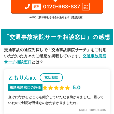
検索する
0120-963-887
24h
無料
対応
詳細条件で絞り込む
※050に切り替わる場合があります（通話無料）
その他の検索方法
「交通事故病院サーチ相談窓口」の感想
駅から探す
院名から探す
交通事故の通院先探しで「交通事故病院サーチ」をご利用
いただいた方々のご感想を掲載しています。
交通事故病院
サーチ相談窓口
とは？
ともりん
電話相談
さん
5.0
相談相談窓口の評価
直ぐに行けるところを紹介していただき助かりました。困って
いたので対応が迅速なのはたすかりましたね。
投稿日：2025/05/05