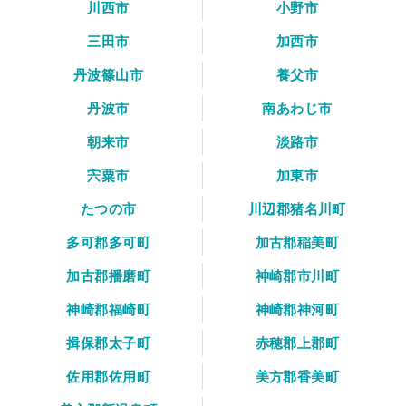
川西市
小野市
三田市
加西市
丹波篠山市
養父市
丹波市
南あわじ市
朝来市
淡路市
宍粟市
加東市
たつの市
川辺郡猪名川町
多可郡多可町
加古郡稲美町
加古郡播磨町
神崎郡市川町
神崎郡福崎町
神崎郡神河町
揖保郡太子町
赤穂郡上郡町
佐用郡佐用町
美方郡香美町