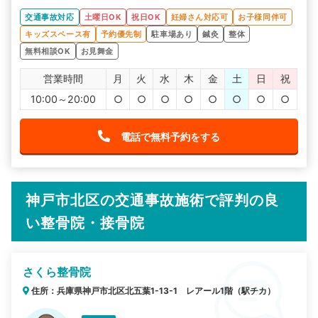
交通事故対応
土曜日OK
祝日OK
妊婦さん対応可
お子様同伴可
キッズスペース有
予約優先制
駐車場あり
鍼灸
整体
無料相談OK
お見舞金
営業時間
月
火
水
木
金
土
日
祝
10:00～20:00
○
○
○
○
○
○
○
○
電話で無料予約をする
神戸市北区の交通事故施術で評判の良
い整骨院・接骨院
さくら整骨院
住所：兵庫県神戸市北区北五葉1-13-1 レアール1階（駅チカ）