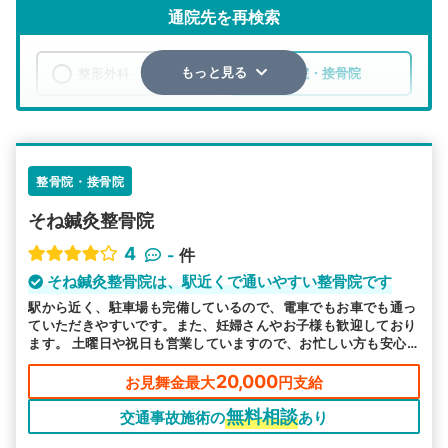
通院先を再検索
整形外科
整骨院・接骨院
もっと見る
エリア
兵庫県
神戸市北区
検索する
整骨院・接骨院
そね鍼灸整骨院
詳細条件で絞り込む
4
-
件
その他の検索方法
そね鍼灸整骨院は、駅近くで通いやすい整骨院です
駅から近く、駐車場も完備しているので、電車でもお車でも通っ
駅から探す
院名から探す
ていただきやすいです。また、妊婦さんやお子様も歓迎しており
ます。 土曜日や祝日も営業していますので、お忙しい方も安心
です。お気軽にお問い合わせください。
20,000
お見舞金最大
円支給
無料相談
交通事故施術の
あり