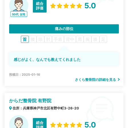
総合
5.0
評価
50代
女性
痛みの部位
首
腰
頭
肘
手首
背中
肩
腕
膝
足
感じがよく、なんでも教えてくれました
投稿日：2025-01-16
さくら整骨院の詳細を見る
からだ整骨院 有野院
住所：兵庫県神戸市北区有野中町3-26-20
総合
5.0
評価