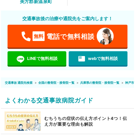
美方郡新温泉町
交通事故後の治療や通院先をご案内します！
電話で無料相談
無料
featured_play_list
LINEで無料相談
webで無料相談
交通事故 通院先検索
全国の整骨院・接骨院一覧
兵庫県の整骨院・接骨院一覧
神戸市
よくわかる交通事故病院ガイド
むちうちの症状の伝え方ポイント4つ！伝
え方が重要な理由も解説