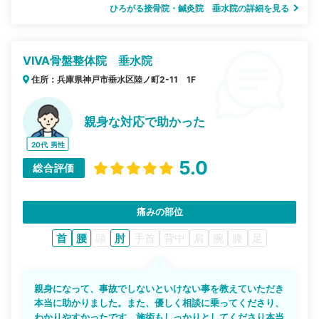
ひろがる接骨院・鍼灸院 垂水院の詳細を見る
VIVA骨盤整体院 垂水院
住所：兵庫県神戸市垂水区陸ノ町2-11 1F
親身な対応で助かった
20代
男性
5.0
総合評価
痛みの部位
首
腰
頭
肘
手首
背中
肩
腕
膝
足
親身になって、事故でしないといけない事を教えていただき
本当に助かりました。また、優しく相談に乗ってくださり、
わかりやすかったです。施術もしっかりとしてくださり本当