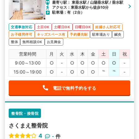
最寄り駅： 東垂水駅 / 山陽垂水駅 / 垂水駅
アクセス：東垂水駅から徒歩10分
駐車場：有（2台）
交通事故対応
土日OK
土曜日OK
日曜日OK
妊婦さん対応可
お子様同伴可
キッズスペース有
予約優先制
駐車場あり
鍼灸
整体
無料相談OK
お見舞金
営業時間
月
火
水
木
金
土
日
祝
9:00～13:00
○
-
○
○
○
○
○
-
15:00～19:00
○
-
○
○
○
℡
℡
-
電話で無料予約をする
整骨院・接骨院
さくまえ整骨院
4
-
件