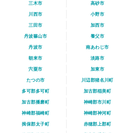
三木市
高砂市
川西市
小野市
三田市
加西市
丹波篠山市
養父市
丹波市
南あわじ市
朝来市
淡路市
宍粟市
加東市
たつの市
川辺郡猪名川町
多可郡多可町
加古郡稲美町
加古郡播磨町
神崎郡市川町
神崎郡福崎町
神崎郡神河町
揖保郡太子町
赤穂郡上郡町