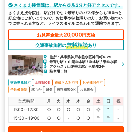
さくまえ接骨院は、駅から徒歩2分と好アクセスです。
さくまえ接骨院は、駅だけでなく最寄りのバス停からも180mと
好立地にございますので、お仕事や学校帰りの方、お買い物つい
でに寄られる方など、ライフスタイルに合わせて通院できます。
20,000
お見舞金最大
円支給
無料相談
交通事故施術の
あり
住所：兵庫県神戸市垂水区神田町4-29
最寄り駅： 山陽垂水駅 / 垂水駅 / 東垂水駅
アクセス：山陽垂水駅から徒歩2分
駐車場：無
交通事故対応
土曜日OK
妊婦さん対応可
お子様同伴可
予約優先制
駅ちか
鍼灸
無料相談OK
お見舞金
営業時間
月
火
水
木
金
土
日
祝
9:00～12:30
○
○
○
○
○
◎
℡
-
15:30～19:00
○
○
-
○
○
℡
℡
-