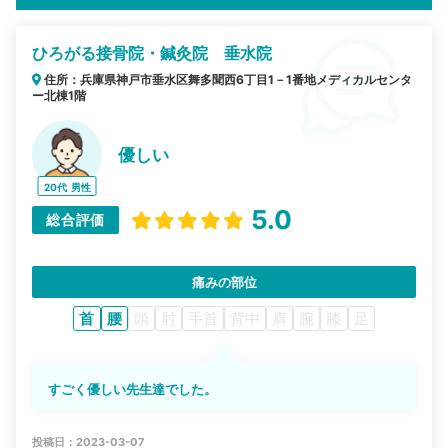
ひろがる接骨院・鍼灸院 垂水院
住所：兵庫県神戸市垂水区舞多聞西6丁目1－1番地メディカルセンタ
ー北棟1階
優しい
20代
男性
5.0
総合評価
痛みの部位
首
腰
頭
肘
手首
背中
肩
腕
膝
足
すごく優しい先生達でした。
投稿日：2023-03-07