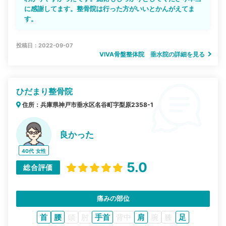
に感謝してます。整骨院は行った方がいいとかんがえてま
す。
投稿日：2022-09-07
VIVA骨盤整体院 垂水院の詳細を見る
ひだまり整骨院
住所：兵庫県神戸市垂水区名谷町字梨原2358-1
良かった
40代
女性
5.0
総合評価
痛みの部位
首
腰
頭
肘
手首
背中
肩
腕
膝
足