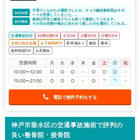
子育てしながらの通院でしたが、チョウ鍼灸整骨院はサポ
20代女性
ートが充実していました。
施術中は、スタッフの方が子供の様子を見ていてくれたお
施術は手技と鍼灸どちらも使って施術してくれます。
50代男性
かげでリラックスして施術を受ける事ができました。駐車
その日の状態や痛みに合わせて適したのを選択してくれる
場もたくさんあって、停める所に困らなかったです。
ので、信じてお任せしてます。
交通事故対応
20時以降OK
土日OK
土曜日OK
日曜日OK
女性の先生在籍
お子様同伴可
駐車場あり
鍼灸
整体
無料相談OK
お見舞金
営業時間
月
火
水
木
金
土
日
祝
10:00〜12:00
○
○
○
-
○
◎
◎
-
15:00〜21:00
○
○
○
-
○
℡
℡
-
電話で無料予約をする
神戸市垂水区の交通事故施術で評判の
良い整骨院・接骨院