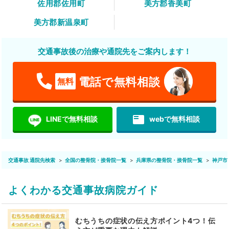
佐用郡佐用町
美方郡香美町
美方郡新温泉町
交通事故後の治療や通院先をご案内します！
電話で無料相談
無料
featured_play_list
LINEで無料相談
webで無料相談
交通事故 通院先検索
全国の整骨院・接骨院一覧
兵庫県の整骨院・接骨院一覧
神戸市
よくわかる交通事故病院ガイド
むちうちの症状の伝え方ポイント4つ！伝