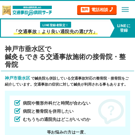
menu
電話相談
無料
LINE登録者限定！
LINEに
登録
「交通事故：より良い通院先の選び方」
神戸市垂水区で
鍼灸もできる交通事故施術の接骨院・整
骨院
神戸市垂水区
で鍼灸院も併設している交通事故対応の整骨院・接骨院をご
紹介しています。交通事故の症状に対して鍼灸が利用される事もあります。
病院や整形外科だと時間が合わない
病院と整骨院を併用したい
むちうちの通院先はどこがいいのか
等お悩みの方は一度、