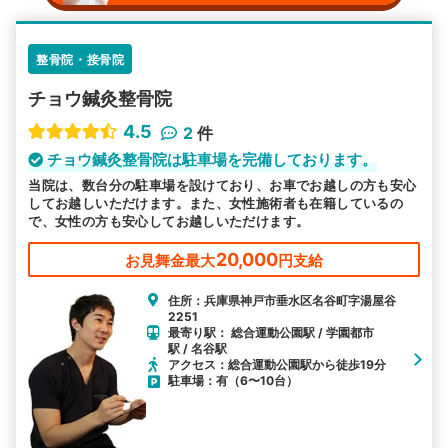
整骨院・接骨院
チョウ鍼灸整骨院
4.5
2
件
チョウ鍼灸整骨院は駐車場を完備しております。
当院は、数台分の駐車場を設けており、お車でお越しの方も安心
してお越しいただけます。また、女性施術者も在籍しているの
で、女性の方も安心してお越しいただけます。
20,000
お見舞金最大
円支給
住所：兵庫県神戸市垂水区名谷町字湯屋谷
2251
最寄り駅： 総合運動公園駅 / 学園都市
駅 / 名谷駅
アクセス：総合運動公園駅から徒歩19分
駐車場：有（6〜10台）