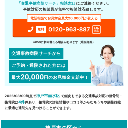
「交通事故病院サーチ」相談窓口
にご連絡ください。
事故対応の相談員が無料で相談対応致します。
電話相談でお見舞金最大20,000円が貰える
0120-963-887
24h
無料
対応
※050に切り替わる場合があります（通話無料）
交通事故病院サーチから
ご予約・通院された方には
20,000
最大
円
のお見舞金支給中！
神戸市垂水区
2026/08/09時点で
で鍼灸もできる交通事故対応の整骨院・
4件
接骨院は
件あり、整骨院の詳細情報や口コミ等からむちうちや腰椎捻挫
に最適な通院先を見つけることができます。
神戸市の区から