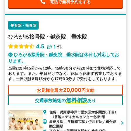
電話で無料予約をする
整骨院・接骨院
ひろがる接骨院・鍼灸院 垂水院
4.5
1
件
ひろがる接骨院・鍼灸院 垂水院は休日も対応してお
ります。
当院は9時15分から12時、15時30分から20時まで施術対応して
おります。また、平日だけでなく、休日も休まず営業しておりま
す。土日祝は8時15分から17時30分まで受付をしております。
20,000
お見舞金最大
円支給
無料相談
交通事故施術の
あり
住所：兵庫県神戸市垂水区舞多聞西6丁目1
－1番地メディカルセンター北棟1階
最寄り駅： 学園都市駅 / 伊川谷駅 / 総合運
動公園駅
アクセス：学園都市駅から徒歩17分