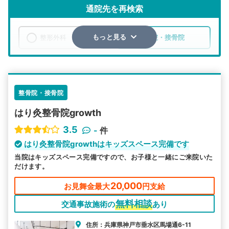
通院先を再検索
整形外科
整骨院・接骨院
もっと見る
エリア
兵庫県
神戸市垂水区
検索する
整骨院・接骨院
はり灸整骨院growth
詳細条件で絞り込む
3.5
-
件
その他の検索方法
はり灸整骨院growthはキッズスペース完備です
当院はキッズスペース完備ですので、お子様と一緒にご来院いた
駅から探す
院名から探す
だけます。
20,000
お見舞金最大
円支給
無料相談
交通事故施術の
あり
住所：兵庫県神戸市垂水区馬場通6-11