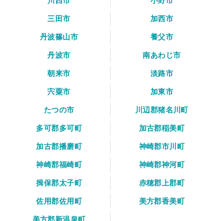
川西市
小野市
三田市
加西市
丹波篠山市
養父市
丹波市
南あわじ市
朝来市
淡路市
宍粟市
加東市
たつの市
川辺郡猪名川町
多可郡多可町
加古郡稲美町
加古郡播磨町
神崎郡市川町
神崎郡福崎町
神崎郡神河町
揖保郡太子町
赤穂郡上郡町
佐用郡佐用町
美方郡香美町
美方郡新温泉町