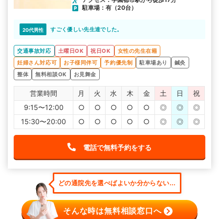
駐車場：有（20台）
すごく優しい先生達でした。
20代男性
交通事故対応
土曜日OK
祝日OK
女性の先生在籍
妊婦さん対応可
お子様同伴可
予約優先制
駐車場あり
鍼灸
整体
無料相談OK
お見舞金
営業時間
月
火
水
木
金
土
日
祝
9:15〜12:00
○
○
○
○
○
◎
◎
◎
15:30〜20:00
○
○
○
○
○
◎
◎
◎
電話で無料予約をする
どの通院先を選べばよいか分からない...
そんな時は無料相談窓口へ