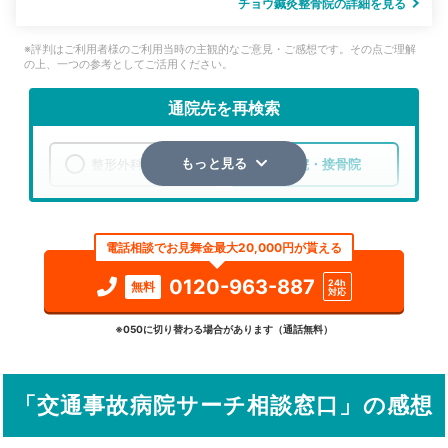
チョウ鍼灸整骨院の詳細を見る
※評判はご利用者様のご利用当時の主観的なご意見・ご感想です。その点ご理解
の上、一つの参考としてご活用ください。
通院先を再検索
整形外科
整骨院・接骨院
もっと見る
エリア
兵庫県
神戸市垂水区
電話相談でお見舞金最大20,000円が貰える
検索する
0120-963-887
24h
無料
対応
詳細条件で絞り込む
※050に切り替わる場合があります（通話無料）
その他の検索方法
「交通事故病院サーチ相談窓口」の感想
駅から探す
院名から探す