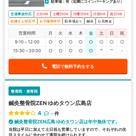
駐車場：有（近隣にコインパーキングあり）
交通事故対応
土日OK
土曜日OK
日曜日OK
日祝OK
祝日OK
妊婦さん対応可
お子様同伴可
駐車場あり
鍼灸
お見舞金
営業時間
月
火
水
木
金
土
日
祝
9:10～12:00
○
○
○
○
○
◎
◎
◎
15:30～20:00
○
○
○
○
○
℡
℡
-
電話で無料予約をする
整骨院・接骨院
鍼灸整骨院ZEN ゆめタウン広島店
4
-
件
鍼灸整骨院ZEN広島 ゆめタウン店は年中無休です。
当院は平日に加えて土日祝も営業していますので、それぞれの生
活スタイルに合わせて通院を続けられます。