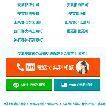
安芸郡府中町
安芸郡海田町
安芸郡熊野町
安芸郡坂町
山県郡安芸太田町
山県郡北広島町
豊田郡大崎上島町
世羅郡世羅町
神石郡神石高原町
交通事故後の治療や通院先をご案内します！
電話で無料相談
無料
featured_play_list
LINEで無料相談
webで無料相談
交通事故 通院先検索
全国の整骨院・接骨院一覧
広島県の整骨院・接骨院一覧
広島市