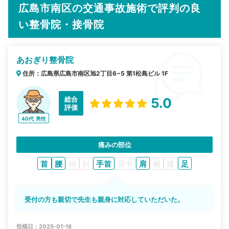
広島市南区の交通事故施術で評判の良
い整骨院・接骨院
あおぎり整骨院
住所：広島県広島市南区旭2丁目6−5 第1松島ビル 1F
総合
5.0
評価
40代
男性
痛みの部位
首
腰
頭
肘
手首
背中
肩
腕
膝
足
受付の方も親切で先生も親身に対応していただいた。
投稿日：2025-01-18