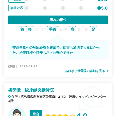
5.0
事故対応
痛みの部位
首
腰
頭
肘
手首
背中
肩
腕
膝
足
交通事故への対応経験も豊富で、助言も適切で大変助かっ
た。治療目標や目安も示され安心できた
投稿日：2023-07-29
あおぎり整骨院の詳細を見る
姿勢堂 段原鍼灸接骨院
住所：広島県広島市南区段原南1‐3‐52 段原ショッピングセンター
4階
総合
4.0