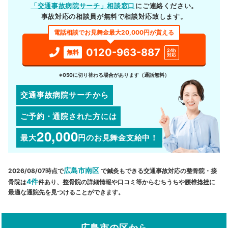
「交通事故病院サーチ」相談窓口
にご連絡ください。
事故対応の相談員が無料で相談対応致します。
電話相談でお見舞金最大20,000円が貰える
0120-963-887
24h
無料
対応
※050に切り替わる場合があります（通話無料）
交通事故病院サーチから
ご予約・通院された方には
20,000
最大
円
のお見舞金支給中！
広島市南区
2026/08/07時点で
で鍼灸もできる交通事故対応の整骨院・接
4件
骨院は
件あり、整骨院の詳細情報や口コミ等からむちうちや腰椎捻挫に
最適な通院先を見つけることができます。
広島市の区から