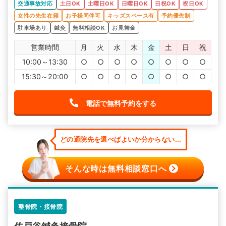
交通事故対応
土日OK
土曜日OK
日曜日OK
日祝OK
祝日OK
女性の先生在籍
お子様同伴可
キッズスペース有
予約優先制
駐車場あり
鍼灸
無料相談OK
お見舞金
営業時間
月
火
水
木
金
土
日
祝
10:00～13:30
○
○
○
○
○
○
○
○
15:30～20:00
○
○
○
○
○
○
○
○
電話で無料予約をする
どの通院先を選べばよいか分からない...
そんな時は無料相談窓口へ
整骨院・接骨院