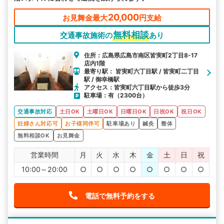
20,000
お見舞金最大
円支給
無料相談
交通事故施術の
あり
住所：広島県広島市南区皆実町2丁目8-17
店内1階
最寄り駅： 皆実町六丁目駅 / 皆実町二丁目
駅 / 御幸橋駅
アクセス：皆実町六丁目駅から徒歩3分
駐車場：有（2300台）
交通事故対応
土日OK
土曜日OK
日曜日OK
日祝OK
祝日OK
妊婦さん対応可
お子様同伴可
駐車場あり
鍼灸
整体
無料相談OK
お見舞金
営業時間
月
火
水
木
金
土
日
祝
10:00～20:00
○
○
○
○
○
○
○
○
電話で無料予約をする