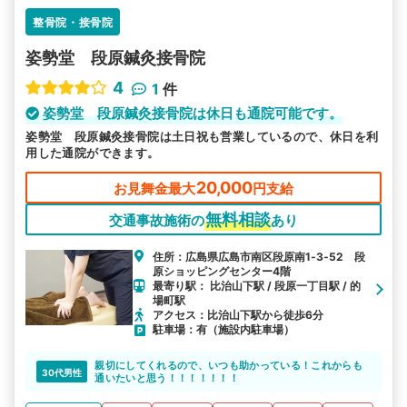
整骨院・接骨院
姿勢堂 段原鍼灸接骨院
4
1
件
姿勢堂 段原鍼灸接骨院は休日も通院可能です。
姿勢堂 段原鍼灸接骨院は土日祝も営業しているので、休日を利
用した通院ができます。
20,000
お見舞金最大
円支給
無料相談
交通事故施術の
あり
住所：広島県広島市南区段原南1‐3‐52 段
原ショッピングセンター4階
最寄り駅： 比治山下駅 / 段原一丁目駅 / 的
場町駅
アクセス：比治山下駅から徒歩6分
駐車場：有（施設内駐車場）
親切にしてくれるので、いつも助かっている！これからも
30代男性
通いたいと思う！！！！！！！