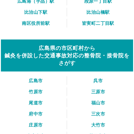
広島港（宇品）駅
段原一丁目駅
比治山下駅
比治山橋駅
南区役所前駅
皆実町二丁目駅
広島県の市区町村から
鍼灸を併設した交通事故対応の整骨院・接骨院を
さがす
広島市
呉市
竹原市
三原市
尾道市
福山市
府中市
三次市
庄原市
大竹市