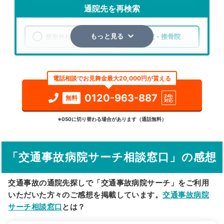
通院先を再検索
整形外科
整骨院・接骨院
もっと見る
エリア
広島県
広島市南区
電話相談でお見舞金最大20,000円が貰える
検索する
0120-963-887
24h
無料
対応
詳細条件で絞り込む
※050に切り替わる場合があります（通話無料）
その他の検索方法
「交通事故病院サーチ相談窓口」の感想
駅から探す
院名から探す
交通事故の通院先探しで「交通事故病院サーチ」をご利用
いただいた方々のご感想を掲載しています。
交通事故病院
サーチ相談窓口
とは？