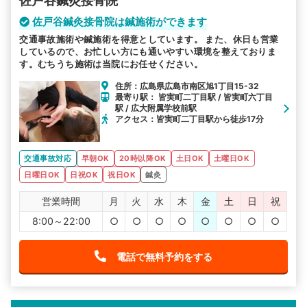
佐戸谷鍼灸接骨院
佐戸谷鍼灸接骨院は鍼施術ができます
交通事故施術や鍼施術を得意としています。 また、休日も営業
しているので、お忙しい方にも通いやすい環境を整えておりま
す。むちうち施術は当院にお任せください。
住所：広島県広島市南区旭1丁目15-32
最寄り駅： 皆実町二丁目駅 / 皆実町六丁目
駅 / 広大附属学校前駅
アクセス：皆実町二丁目駅から徒歩17分
交通事故対応
早朝OK
20時以降OK
土日OK
土曜日OK
日曜日OK
日祝OK
祝日OK
鍼灸
営業時間
月
火
水
木
金
土
日
祝
8:00～22:00
○
○
○
○
○
○
○
○
電話で無料予約をする