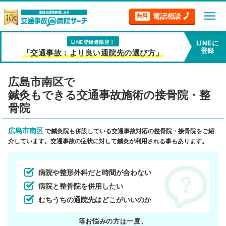
menu
電話相談
無料
LINE登録者限定！
LINEに
登録
「交通事故：より良い通院先の選び方」
広島市南区で
鍼灸もできる交通事故施術の接骨院・整
骨院
広島市南区
で鍼灸院も併設している交通事故対応の整骨院・接骨院をご紹
介しています。交通事故の症状に対して鍼灸が利用される事もあります。
病院や整形外科だと時間が合わない
病院と整骨院を併用したい
むちうちの通院先はどこがいいのか
等お悩みの方は一度、