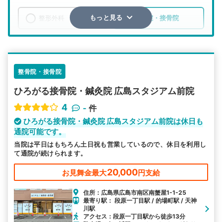
整形外科
整骨院・接骨院
もっと見る
エリア
広島県
広島市南区
検索する
整骨院・接骨院
ひろがる接骨院・鍼灸院 広島スタジアム前院
詳細条件で絞り込む
4
-
件
その他の検索方法
ひろがる接骨院・鍼灸院 広島スタジアム前院は休日も
通院可能です。
駅から探す
院名から探す
当院は平日はもちろん土日祝も営業しているので、休日を利用し
て通院が続けられます。
20,000
お見舞金最大
円支給
住所：広島県広島市南区南蟹屋1-1-25
最寄り駅： 段原一丁目駅 / 的場町駅 / 天神
川駅
アクセス：段原一丁目駅から徒歩13分