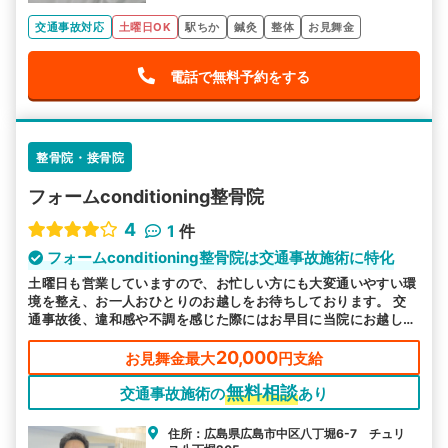
交通事故対応
土曜日OK
駅ちか
鍼灸
整体
お見舞金
電話で無料予約をする
整骨院・接骨院
フォームconditioning整骨院
4
1
件
フォームconditioning整骨院は交通事故施術に特化
土曜日も営業していますので、お忙しい方にも大変通いやすい環
境を整え、お一人おひとりのお越しをお待ちしております。 交
通事故後、違和感や不調を感じた際にはお早目に当院にお越し下
さい。交通事故に特化した施術で対応します。
20,000
お見舞金最大
円支給
無料相談
交通事故施術の
あり
住所：広島県広島市中区八丁堀6-7 チュリ