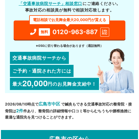
「交通事故病院サーチ」相談窓口
にご連絡ください。
事故対応の相談員が無料で相談対応致します。
電話相談でお見舞金最大20,000円が貰える
0120-963-887
24h
無料
対応
※050に切り替わる場合があります（通話無料）
交通事故病院サーチから
ご予約・通院された方には
20,000
最大
円
のお見舞金支給中！
広島市中区
2026/08/10時点で
で鍼灸もできる交通事故対応の整骨院・接
2件
骨院は
件あり、整骨院の詳細情報や口コミ等からむちうちや腰椎捻挫に
最適な通院先を見つけることができます。
広島市の区から