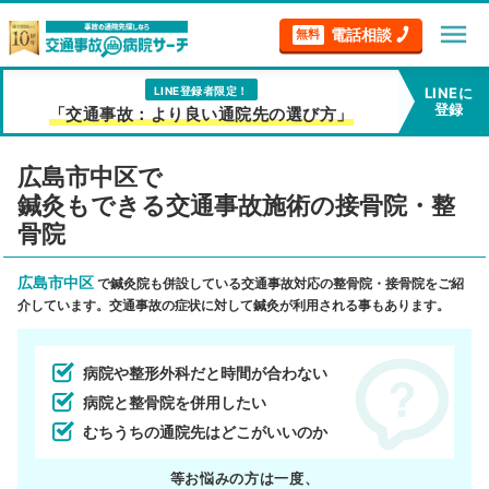
menu
電話相談
無料
LINE登録者限定！
LINEに
登録
「交通事故：より良い通院先の選び方」
広島市中区で
鍼灸もできる交通事故施術の接骨院・整
骨院
広島市中区
で鍼灸院も併設している交通事故対応の整骨院・接骨院をご紹
介しています。交通事故の症状に対して鍼灸が利用される事もあります。
病院や整形外科だと時間が合わない
病院と整骨院を併用したい
むちうちの通院先はどこがいいのか
等お悩みの方は一度、