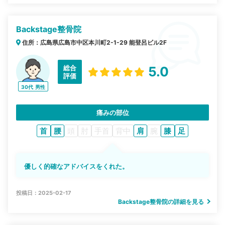
Backstage整骨院
住所：広島県広島市中区本川町2-1-29 能登呂ビル2F
総合
5.0
評価
30代
男性
痛みの部位
首
腰
頭
肘
手首
背中
肩
腕
膝
足
優しく的確なアドバイスをくれた。
投稿日：2025-02-17
Backstage整骨院の詳細を見る