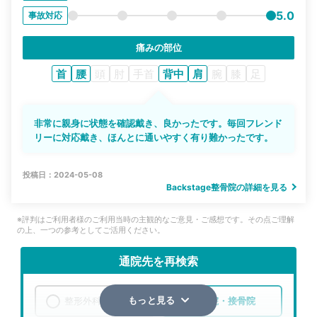
5.0
事故対応
痛みの部位
首
腰
頭
肘
手首
背中
肩
腕
膝
足
非常に親身に状態を確認戴き、良かったです。毎回フレンド
リーに対応戴き、ほんとに通いやすく有り難かったです。
投稿日：2024-05-08
Backstage整骨院の詳細を見る
※評判はご利用者様のご利用当時の主観的なご意見・ご感想です。その点ご理解
の上、一つの参考としてご活用ください。
通院先を再検索
整形外科
整骨院・接骨院
もっと見る