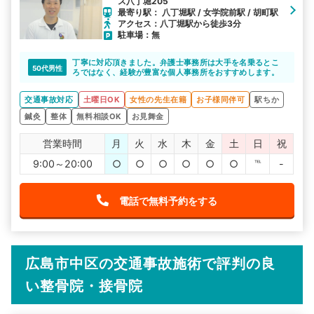
ス八丁堀205
最寄り駅： 八丁堀駅 / 女学院前駅 / 胡町駅
アクセス：八丁堀駅から徒歩3分
駐車場：無
丁寧に対応頂きました。弁護士事務所は大手を名乗るとこ
50代男性
ろではなく、経験が豊富な個人事務所をおすすめします。
交通事故対応
土曜日OK
女性の先生在籍
お子様同伴可
駅ちか
鍼灸
整体
無料相談OK
お見舞金
営業時間
月
火
水
木
金
土
日
祝
9:00～20:00
○
○
○
○
○
○
℡
-
電話で無料予約をする
広島市中区の交通事故施術で評判の良
い整骨院・接骨院