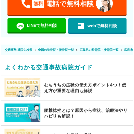
電話で無料相談
無料
featured_play_list
LINEで無料相談
webで無料相談
交通事故 通院先検索
全国の整骨院・接骨院一覧
広島県の整骨院・接骨院一覧
広島市
よくわかる交通事故病院ガイド
むちうちの症状の伝え方ポイント4つ！伝
え方が重要な理由も解説
腰椎捻挫とは？原因から症状、治療法やリ
ハビリも解説！