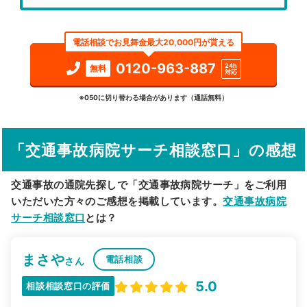
エリア
広島県
広島市中区
電話相談でお見舞金最大20,000円が貰える
検索する
0120-963-887
24h
無料
対応
詳細条件で絞り込む
※050に切り替わる場合があります（通話無料）
その他の検索方法
「交通事故病院サーチ相談窓口」の感想
駅から探す
院名から探す
交通事故の通院先探しで「交通事故病院サーチ」をご利用
いただいた方々のご感想を掲載しています。
交通事故病院
サーチ相談窓口
とは？
まさや
電話相談
さん
5.0
相談相談窓口の評価