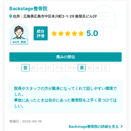
Backstage整骨院
住所：広島県広島市中区本川町2-1-29 能登呂ビル2F
総合
5.0
評価
40代
男性
痛みの部位
首
腰
頭
肘
手首
背中
肩
腕
膝
足
院長やスタッフの方が親身になってくれて話しやすい環境で
した。
事故にあったときは自分にあった整骨院を上手く見つけてほ
しい。
投稿日：2025-06-16
Backstage整骨院の詳細を見る