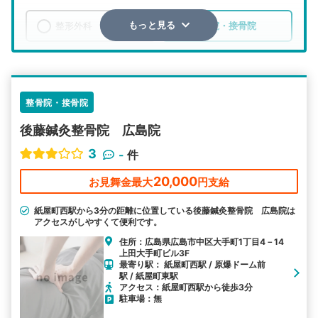
整形外科
整骨院・接骨院
もっと見る
エリア
広島県
広島市中区
検索する
整骨院・接骨院
後藤鍼灸整骨院 広島院
詳細条件で絞り込む
3
-
件
その他の検索方法
20,000
お見舞金最大
円支給
駅から探す
院名から探す
紙屋町西駅から3分の距離に位置している後藤鍼灸整骨院 広島院は
アクセスがしやすくて便利です。
住所：広島県広島市中区大手町1丁目4－14
上田大手町ビル3F
最寄り駅： 紙屋町西駅 / 原爆ドーム前
駅 / 紙屋町東駅
アクセス：紙屋町西駅から徒歩3分
駐車場：無