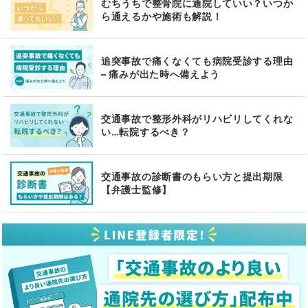
むちうちで整骨院に通院していい？いつか
ら通えるかや施術も解説！
追突事故で痛くなくても病院受診する理由
– 痛みが出た時へ備えよう
交通事故で整形外科がリハビリしてくれな
い…転院するべき？
交通事故の診断書のもらい方と提出期限
【弁護士監修】