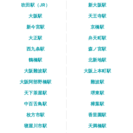
吹田駅（JR）
新大阪駅
大阪駅
天王寺駅
新今宮駅
京橋駅
大正駅
弁天町駅
西九条駅
森ノ宮駅
鶴橋駅
北新地駅
大阪難波駅
大阪上本町駅
大阪阿部野橋駅
難波駅
天下茶屋駅
堺東駅
中百舌鳥駅
樟葉駅
枚方市駅
香里園駅
寝屋川市駅
天満橋駅