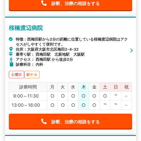
診断、治療の相談をする
桜橋渡辺病院
特徴：西梅田駅から2分の距離に位置している桜橋渡辺病院はアク
セスがしやすくて便利です。
住所：大阪府大阪市北区梅田2-4-32
最寄り駅： 西梅田駅 北新地駅 大阪駅
アクセス： 西梅田駅 から徒歩2分
診療科目： 内科
土曜日
駅チカ
診療時間
月
火
水
木
金
土
日
祝
9:00～11:30
○
○
○
○
○
○
℡
-
13:00～16:00
○
○
○
○
○
℡
℡
-
診断、治療の相談をする