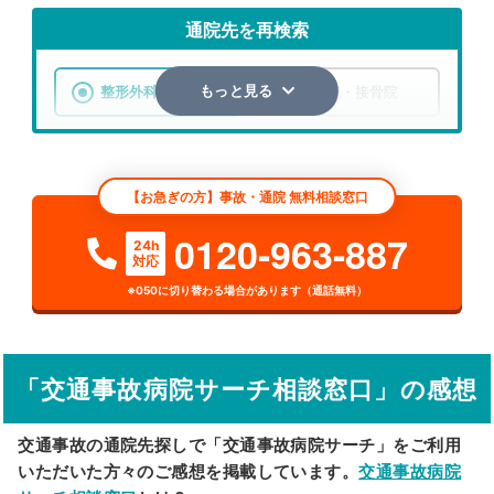
通院先を再検索
整形外科
整骨院・接骨院
もっと見る
エリア
大阪府
大阪市北区
【お急ぎの方】事故・通院 無料相談窓口
検索する
0120-963-887
24h
対応
詳細条件で絞り込む
※050に切り替わる場合があります（通話無料）
その他の検索方法
駅から探す
院名から探す
「交通事故病院サーチ相談窓口」の感想
交通事故の通院先探しで「交通事故病院サーチ」をご利用
いただいた方々のご感想を掲載しています。
交通事故病院