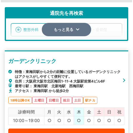
通院先を再検索
整形外科
整骨院・接骨院
もっと見る
エリア
大阪府
大阪市北区
ガーデンクリニック
検索する
特徴：東梅田駅から2分の距離に位置しているガーデンクリニック
はアクセスがしやすくて便利です。
詳細条件で絞り込む
住所：大阪府大阪市北区梅田1-11-4 大阪駅前第4ビル6F
最寄り駅： 東梅田駅 北新地駅 西梅田駅
その他の検索方法
アクセス： 東梅田駅 から徒歩2分
駅から探す
院名から探す
18時以降OK
土曜日
日曜日
祝日
土日
駅チカ
診療時間
月
火
水
木
金
土
日
祝
10:00～19:00
○
○
○
○
○
○
○
○