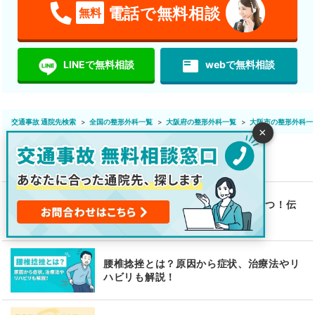
電話で無料相談
無料
featured_play_list
LINEで無料相談
webで無料相談
交通事故 通院先検索
全国の整形外科一覧
大阪府の整形外科一覧
大阪市の整形外科一
×
よくわかる交通事故病院ガイド
むちうちの症状の伝え方ポイント4つ！伝
え方が重要な理由も解説
腰椎捻挫とは？原因から症状、治療法やリ
ハビリも解説！