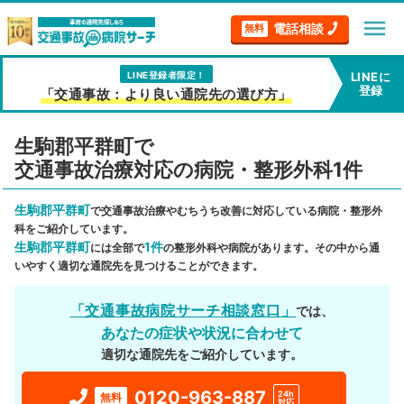
menu
電話相談
無料
LINE登録者限定！
LINEに
登録
「交通事故：より良い通院先の選び方」
生駒郡平群町で
交通事故治療対応の病院・整形外科1件
生駒郡平群町
で交通事故治療やむちうち改善に対応している病院・整形外
科をご紹介しています。
生駒郡平群町
1件
には全部で
の整形外科や病院があります。その中から通
いやすく適切な通院先を見つけることができます。
「交通事故病院サーチ相談窓口」
では、
あなたの症状や状況に合わせて
適切な通院先をご紹介しています。
0120-963-887
24h
無料
対応