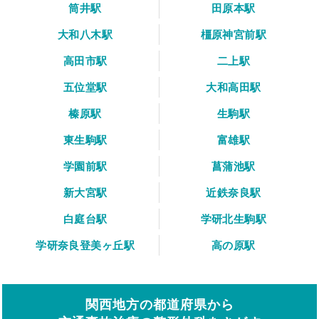
筒井駅
田原本駅
大和八木駅
橿原神宮前駅
高田市駅
二上駅
五位堂駅
大和高田駅
榛原駅
生駒駅
東生駒駅
富雄駅
学園前駅
菖蒲池駅
新大宮駅
近鉄奈良駅
白庭台駅
学研北生駒駅
学研奈良登美ヶ丘駅
高の原駅
関西地方の都道府県から