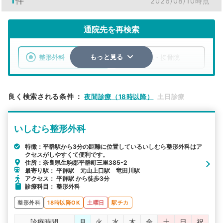
1
件
2026/08/10時点
通院先を再検索
整形外科
整骨院・接骨院
もっと見る
エリア
奈良県
生駒郡平群町
良く検索される条件
：
夜間診療（18時以降）
土日診療
検索する
いしむら整形外科
詳細条件で絞り込む
特徴：平群駅から3分の距離に位置しているいしむら整形外科はア
クセスがしやすくて便利です。
その他の検索方法
住所：奈良県生駒郡平群町三里385-2
最寄り駅： 平群駅 元山上口駅 竜田川駅
駅から探す
院名から探す
アクセス： 平群駅 から徒歩3分
診療科目： 整形外科
整形外科
18時以降OK
土曜日
駅チカ
診療時間
月
火
水
木
金
土
日
祝