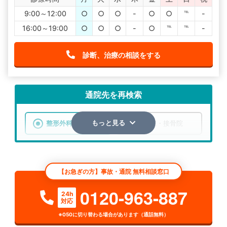
9:00～12:00
○
○
○
-
○
○
℡
-
16:00～19:00
○
○
○
-
○
℡
℡
-
診断、治療の相談をする
通院先を再検索
整形外科
整骨院・接骨院
もっと見る
エリア
奈良県
生駒郡平群町
【お急ぎの方】事故・通院 無料相談窓口
検索する
0120-963-887
24h
対応
詳細条件で絞り込む
※050に切り替わる場合があります（通話無料）
その他の検索方法