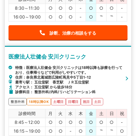
8:30～11:30
○
○
○
-
○
○
○
-
16:00～19:00
○
○
○
-
○
℡
℡
-
診断、治療の相談をする
医療法人壮健会 安川クリニック
特徴：医療法人壮健会 安川クリニックは18時以降も診療を行って
おり、仕事帰りなどで利用がしやすいです。
住所：奈良県北葛城郡広陵町馬見中5丁目1-12
最寄り駅： 五位堂駅 香芝駅 ＪＲ五位堂駅
アクセス： 五位堂駅 から徒歩18分
診療科目： 整形外科/内科/リハビリテーション科
整形外科
18時以降OK
土曜日
日曜日
祝日
土日
診療時間
月
火
水
木
金
土
日
祝
8:45～12:00
○
○
○
○
○
○
○
-
16:15～19:00
○
○
-
○
○
℡
℡
○