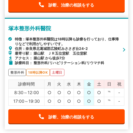
診断、治療の相談をする
塚本整形外科醫院
特徴：塚本整形外科醫院は18時以降も診療を行っており、仕事帰
りなどで利用がしやすいです。
住所：奈良県北葛城郡広陵町みささぎ台24-2
最寄り駅： 築山駅 ＪＲ五位堂駅 五位堂駅
アクセス： 築山駅 から徒歩7分
診療科目： 整形外科/リハビリテーション科/リウマチ科
整形外科
18時以降OK
土曜日
診療時間
月
火
水
木
金
土
日
祝
8:30～12:00
○
○
○
○
○
○
℡
-
17:00～19:30
○
○
○
○
○
○
℡
-
診断、治療の相談をする