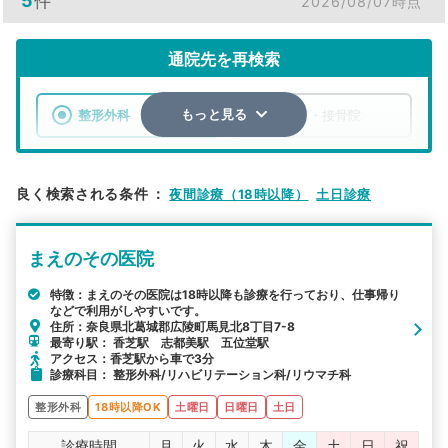
5
件
2026/08/07時点
通院先を再検索
整形外科
整骨院・接骨院
もっと見る
エリア
奈良県
北葛城郡広陵町
良く検索される条件
：
夜間診療（18時以降）
土日診療
検索する
まえのその医院
詳細条件で絞り込む
特徴：まえのその医院は18時以降も診療を行っており、仕事帰り
などで利用がしやすいです。
その他の検索方法
住所：奈良県北葛城郡広陵町馬見北8丁目7-8
最寄り駅： 香芝駅 志都美駅 五位堂駅
駅から探す
院名から探す
アクセス：香芝駅から車で3分
診療科目： 整形外科/リハビリテーション科/リウマチ科
整形外科
18時以降OK
土曜日
日曜日
土日
診療時間
月
火
水
木
金
土
日
祝