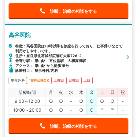
診断、治療の相談をする
高谷医院
特徴：高谷医院は18時以降も診療を行っており、仕事帰りなどで
利用がしやすいです。
住所：奈良県北葛城郡広陵町大塚728-2
最寄り駅： 築山駅 五位堂駅 大和高田駅
アクセス： 築山駅 から徒歩15分
診療科目： 整形外科/内科
整形外科
18時以降OK
土曜日
日曜日
土日
診療時間
月
火
水
木
金
土
日
祝
9:00～12:00
○
○
-
○
○
○
○
-
18:00～20:00
○
○
-
○
○
℡
℡
-
診断、治療の相談をする