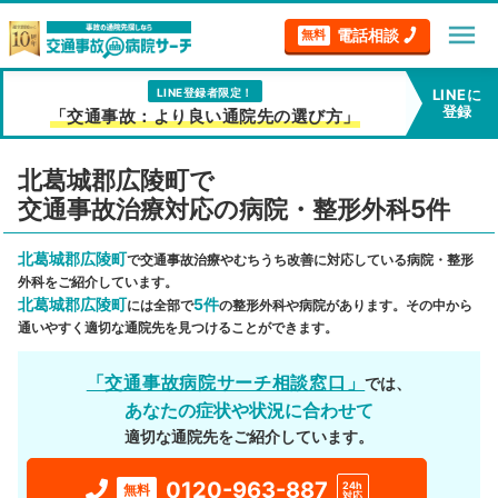
menu
電話相談
無料
LINE登録者限定！
LINEに
登録
「交通事故：より良い通院先の選び方」
北葛城郡広陵町で
交通事故治療対応の病院・整形外科5件
北葛城郡広陵町
で交通事故治療やむちうち改善に対応している病院・整形
外科をご紹介しています。
北葛城郡広陵町
5件
には全部で
の整形外科や病院があります。その中から
通いやすく適切な通院先を見つけることができます。
「交通事故病院サーチ相談窓口」
では、
あなたの症状や状況に合わせて
適切な通院先をご紹介しています。
0120-963-887
24h
無料
対応