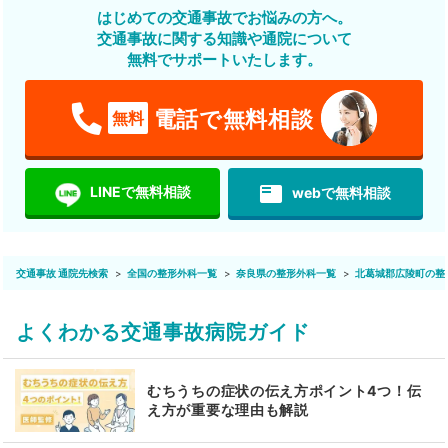
はじめての交通事故でお悩みの方へ。
交通事故に関する知識や通院について
無料でサポートいたします。
電話で無料相談
無料
featured_play_list
LINEで無料相談
webで無料相談
交通事故 通院先検索
全国の整形外科一覧
奈良県の整形外科一覧
北葛城郡広陵町の整
よくわかる交通事故病院ガイド
むちうちの症状の伝え方ポイント4つ！伝
え方が重要な理由も解説