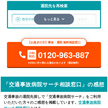
通院先を再検索
整形外科
整骨院・接骨院
もっと見る
エリア
奈良県
北葛城郡広陵町
【お急ぎの方】事故・通院 無料相談窓口
検索する
0120-963-887
24h
対応
詳細条件で絞り込む
※050に切り替わる場合があります（通話無料）
その他の検索方法
駅から探す
院名から探す
「交通事故病院サーチ相談窓口」の感想
交通事故の通院先探しで「交通事故病院サーチ」をご利用
いただいた方々のご感想を掲載しています。
交通事故病院