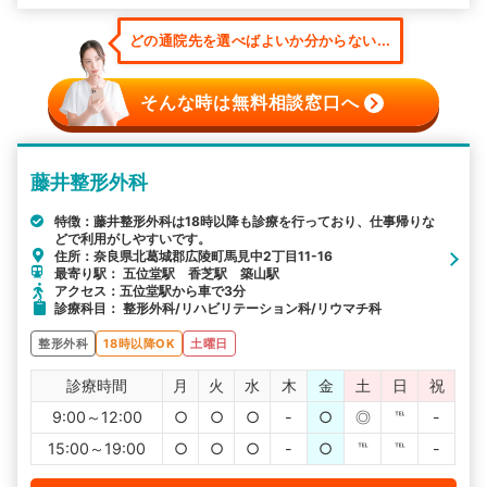
どの通院先を選べばよいか分からない...
そんな時は無料相談窓口へ
藤井整形外科
特徴：藤井整形外科は18時以降も診療を行っており、仕事帰りな
どで利用がしやすいです。
住所：奈良県北葛城郡広陵町馬見中2丁目11-16
最寄り駅： 五位堂駅 香芝駅 築山駅
アクセス：五位堂駅から車で3分
診療科目： 整形外科/リハビリテーション科/リウマチ科
整形外科
18時以降OK
土曜日
診療時間
月
火
水
木
金
土
日
祝
9:00～12:00
○
○
○
-
○
◎
℡
-
15:00～19:00
○
○
○
-
○
℡
℡
-