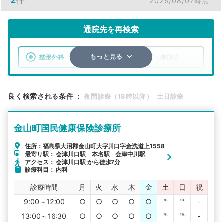
2
件
2026/08/07時点
通院先を再検索
整形外科
整骨院・接骨院
もっと見る
エリア
福島県
大沼郡金山町
良く検索される条件
：
夜間診療（18時以降）
土日診療
検索する
金山町国民健康保険診療所
詳細条件で絞り込む
住所：福島県大沼郡金山町大字川口字金洗道上1558
最寄り駅： 会津川口駅 本名駅 会津中川駅
その他の検索方法
アクセス： 会津川口駅 から徒歩7分
診療科目： 内科
駅から探す
院名から探す
診療時間
月
火
水
木
金
土
日
祝
9:00～12:00
○
○
○
○
○
℡
℡
-
13:00～16:30
○
○
○
○
○
℡
℡
-