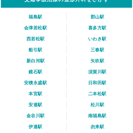
福島駅
郡山駅
会津若松駅
喜多方駅
西若松駅
いわき駅
船引駅
三春駅
新白河駅
矢吹駅
鏡石駅
須賀川駅
安積永盛駅
日和田駅
本宮駅
二本松駅
安達駅
松川駅
金谷川駅
南福島駅
伊達駅
勿来駅