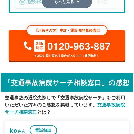
整形外科
整骨院・接骨院
もっと見る
エリア
福島県
大沼郡金山町
【お急ぎの方】事故・通院 無料相談窓口
検索する
0120-963-887
24h
対応
詳細条件で絞り込む
※050に切り替わる場合があります（通話無料）
その他の検索方法
駅から探す
院名から探す
「交通事故病院サーチ相談窓口」の感想
交通事故の通院先探しで「交通事故病院サーチ」をご利用
いただいた方々のご感想を掲載しています。
交通事故病院
サーチ相談窓口
とは？
ko
電話相談
さん