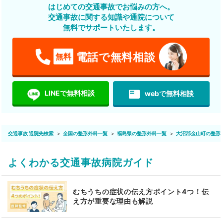
はじめての交通事故でお悩みの方へ。
交通事故に関する知識や通院について
無料でサポートいたします。
電話で無料相談
無料
featured_play_list
LINEで無料相談
webで無料相談
交通事故 通院先検索
全国の整形外科一覧
福島県の整形外科一覧
大沼郡金山町の整形
よくわかる交通事故病院ガイド
むちうちの症状の伝え方ポイント4つ！伝
え方が重要な理由も解説