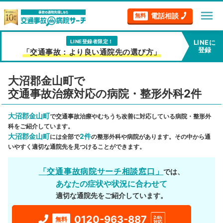
menu
電話相談
無料
LINE登録者限定！
LINEに
登録
「交通事故：より良い通院先の選び方」
大沼郡金山町で
交通事故治療対応の病院・整形外科2件
大沼郡金山町
で交通事故治療やむちうち改善に対応している病院・整形外
科をご紹介しています。
大沼郡金山町
2件
には全部で
の整形外科や病院があります。その中から通
いやすく適切な通院先を見つけることができます。
「交通事故病院サーチ相談窓口」
では、
あなたの症状や状況に合わせて
適切な通院先をご紹介しています。
0120-963-887
24h
無料
対応