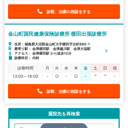
診断、治療の相談をする
金山町国民健康保険診療所 横田出張診療所
住所：福島県大沼郡金山町大字横田字古町685-1
最寄り駅： 会津横田駅 会津越川駅 会津大塩駅
アクセス： 会津横田駅 から徒歩12分
診療科目： 内科
診療時間
月
火
水
木
金
土
日
祝
13:00～16:00
-
○
-
○
-
℡
℡
-
診断、治療の相談をする
通院先を再検索