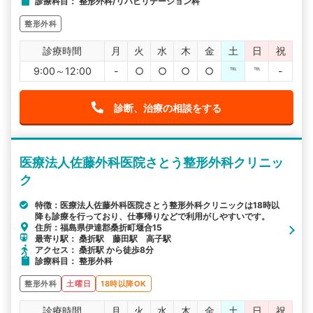
診療科目： 整形外科/リハビリテーション科
整形外科
診療時間
月
火
水
木
金
土
日
祝
9:00～12:00
-
○
○
○
○
℡
℡
-
診断、治療の相談をする
医療法人佐藤外科医院さとう整形外科クリニッ
ク
特徴：医療法人佐藤外科医院さとう整形外科クリニックは18時以
降も診療を行っており、仕事帰りなどで利用がしやすいです。
住所：福島県伊達郡桑折町堰合15
最寄り駅： 桑折駅 藤田駅 高子駅
アクセス： 桑折駅 から徒歩8分
診療科目： 整形外科
整形外科
土曜日
18時以降OK
診療時間
月
火
水
木
金
土
日
祝