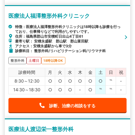
医療法人福澤整形外科クリニック
特徴：医療法人福澤整形外科クリニックは18時以降も診療を行っ
ており、仕事帰りなどで利用がしやすいです。
住所：福島県郡山市安積町日出山4丁目61
最寄り駅： 安積永盛駅 郡山駅 郡山富田駅
アクセス：安積永盛駅から車で3分
診療科目： 整形外科/リハビリテーション科/リウマチ科
整形外科
土曜日
18時以降OK
診療時間
月
火
水
木
金
土
日
祝
8:30～12:30
○
○
○
○
○
○
℡
-
14:30～18:30
○
○
○
-
○
℡
℡
-
診断、治療の相談をする
医療法人渡辺栄一整形外科