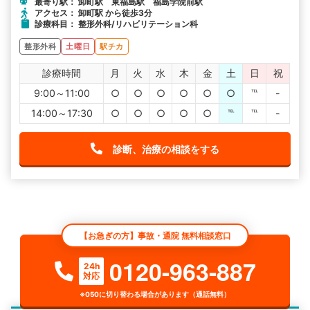
最寄り駅： 卸町駅 東福島駅 福島学院前駅
アクセス： 卸町駅 から徒歩3分
診療科目： 整形外科/リハビリテーション科
整形外科
土曜日
駅チカ
診療時間
月
火
水
木
金
土
日
祝
9:00～11:00
○
○
○
○
○
○
℡
-
14:00～17:30
○
○
○
○
○
℡
℡
-
診断、治療の相談をする
【お急ぎの方】事故・通院 無料相談窓口
0120-963-887
24h
対応
※050に切り替わる場合があります（通話無料）