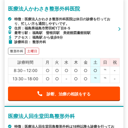
医療法人かわさき整形外科医院
特徴：医療法人かわさき整形外科医院は休日の診療を行ってお
り、忙しい方も通院しやすいです。
住所：福島県福島市野田町1丁目8-5
最寄り駅： 福島駅 曽根田駅 美術館図書館前駅
アクセス： 福島駅 から徒歩9分
診療科目： 整形外科
整形外科
土曜日
診療時間
月
火
水
木
金
土
日
祝
8:30～12:00
○
○
○
○
○
○
℡
-
13:30～18:00
○
○
-
○
○
℡
℡
-
診断、治療の相談をする
医療法人回生堂田島整形外科
特徴：医療法人回生堂田島整形外科は18時以降も診療を行ってお