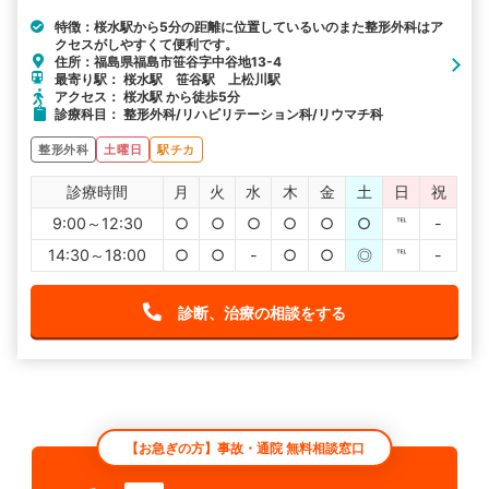
特徴：桜水駅から5分の距離に位置しているいのまた整形外科はア
クセスがしやすくて便利です。
住所：福島県福島市笹谷字中谷地13-4
最寄り駅： 桜水駅 笹谷駅 上松川駅
アクセス： 桜水駅 から徒歩5分
診療科目： 整形外科/リハビリテーション科/リウマチ科
整形外科
土曜日
駅チカ
診療時間
月
火
水
木
金
土
日
祝
9:00～12:30
○
○
○
○
○
○
℡
-
14:30～18:00
○
○
-
○
○
◎
℡
-
診断、治療の相談をする
【お急ぎの方】事故・通院 無料相談窓口