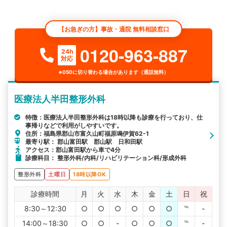
【お急ぎの方】事故・通院 無料相談窓口
0120-963-887
24h
対応
※050に切り替わる場合があります（通話無料）
医療法人半田整形外科
特徴：医療法人半田整形外科は18時以降も診療を行っており、仕
事帰りなどで利用がしやすいです。
住所：福島県郡山市富久山町福原鳴伊賀62-1
最寄り駅： 郡山富田駅 郡山駅 日和田駅
アクセス：郡山富田駅から車で4分
診療科目： 整形外科/内科/リハビリテーション科/形成外科
整形外科
土曜日
18時以降OK
診療時間
月
火
水
木
金
土
日
祝
8:30～12:30
○
○
○
○
○
○
℡
-
14:00～18:30
○
○
-
○
○
○
℡
-