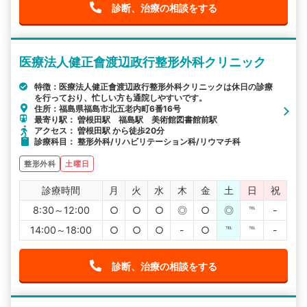
診断、治療の相談をする
医療法人健正會渡辺政行整形外科クリニック
特徴：医療法人健正會渡辺政行整形外科クリニックは休日の診療
を行っており、忙しい方も通院しやすいです。
住所：福島県福島市北五老内町6番16号
最寄り駅： 曽根田駅 福島駅 美術館図書館前駅
アクセス： 曽根田駅 から徒歩20分
診療科目： 整形外科/リハビリテーション科/リウマチ科
整形外科
土曜日
診療時間
月
火
水
木
金
土
日
祝
8:30～12:00
○
○
○
◎
○
◎
℡
-
14:00～18:00
○
○
○
-
○
℡
℡
-
診断、治療の相談をする