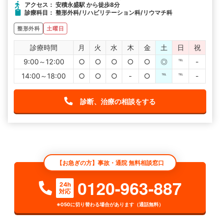
アクセス： 安積永盛駅 から徒歩8分
診療科目： 整形外科/リハビリテーション科/リウマチ科
整形外科
土曜日
診療時間
月
火
水
木
金
土
日
祝
9:00～12:00
○
○
○
○
○
◎
℡
-
14:00～18:00
○
○
○
-
○
℡
℡
-
診断、治療の相談をする
【お急ぎの方】事故・通院 無料相談窓口
0120-963-887
24h
対応
※050に切り替わる場合があります（通話無料）