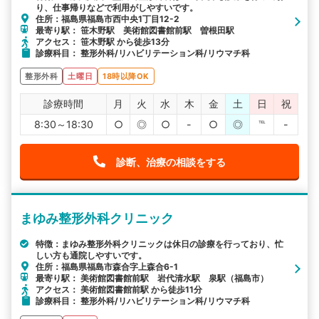
り、仕事帰りなどで利用がしやすいです。
住所：福島県福島市西中央1丁目12-2
最寄り駅： 笹木野駅 美術館図書館前駅 曽根田駅
アクセス： 笹木野駅 から徒歩13分
診療科目： 整形外科/リハビリテーション科/リウマチ科
整形外科
土曜日
18時以降OK
診療時間
月
火
水
木
金
土
日
祝
8:30～18:30
○
◎
○
-
○
◎
℡
-
診断、治療の相談をする
まゆみ整形外科クリニック
特徴：まゆみ整形外科クリニックは休日の診療を行っており、忙
しい方も通院しやすいです。
住所：福島県福島市森合字上森合6-1
最寄り駅： 美術館図書館前駅 岩代清水駅 泉駅（福島市）
アクセス： 美術館図書館前駅 から徒歩11分
診療科目： 整形外科/リハビリテーション科/リウマチ科