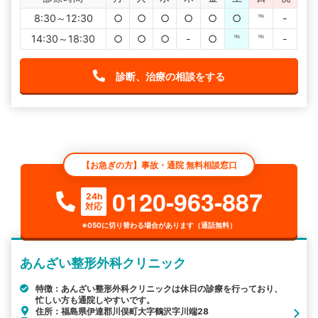
8:30～12:30
○
○
○
○
○
○
℡
-
14:30～18:30
○
○
○
-
○
℡
℡
-
診断、治療の相談をする
【お急ぎの方】事故・通院 無料相談窓口
0120-963-887
24h
対応
※050に切り替わる場合があります（通話無料）
あんざい整形外科クリニック
特徴：あんざい整形外科クリニックは休日の診療を行っており、
忙しい方も通院しやすいです。
住所：福島県伊達郡川俣町大字鶴沢字川端28