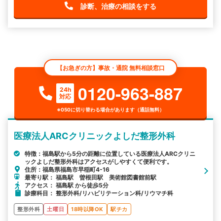
診断、治療の相談をする
【お急ぎの方】事故・通院 無料相談窓口
0120-963-887
24h
対応
※050に切り替わる場合があります（通話無料）
医療法人ARCクリニックよしだ整形外科
特徴：福島駅から5分の距離に位置している医療法人ARCクリニ
ックよしだ整形外科はアクセスがしやすくて便利です。
住所：福島県福島市早稲町4-16
最寄り駅： 福島駅 曽根田駅 美術館図書館前駅
アクセス： 福島駅 から徒歩5分
診療科目： 整形外科/リハビリテーション科/リウマチ科
整形外科
土曜日
18時以降OK
駅チカ