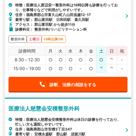
特徴：医療法人渡辺栄一整形外科は18時以降も診療を行ってお
り、仕事帰りなどで利用がしやすいです。
住所：福島県郡山市富久山町八山田追越12-17
最寄り駅： 郡山富田駅 日和田駅 喜久田駅
アクセス： 郡山富田駅 から徒歩11分
診療科目： 整形外科/リハビリテーション科
整形外科
土曜日
18時以降OK
診療時間
月
火
水
木
金
土
日
祝
8:30～12:30
○
○
○
○
○
○
℡
-
15:00～19:00
○
○
○
-
○
℡
℡
-
診断、治療の相談をする
医療法人慈慧会安積整形外科
特徴：医療法人慈慧会安積整形外科は休日の診療を行っており、
忙しい方も通院しやすいです。
住所：福島県郡山市安積3丁目347
最寄り駅： 安積永盛駅 郡山駅 須賀川駅