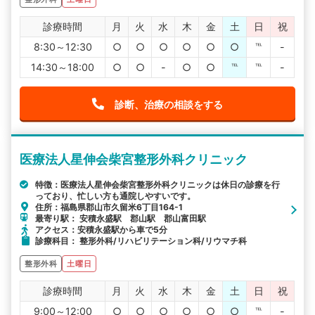
診療時間
月
火
水
木
金
土
日
祝
8:30～12:30
○
○
○
○
○
○
℡
-
14:30～18:00
○
○
-
○
○
℡
℡
-
診断、治療の相談をする
医療法人星伸会柴宮整形外科クリニック
特徴：医療法人星伸会柴宮整形外科クリニックは休日の診療を行
っており、忙しい方も通院しやすいです。
住所：福島県郡山市久留米6丁目164-1
最寄り駅： 安積永盛駅 郡山駅 郡山富田駅
アクセス：安積永盛駅から車で5分
診療科目： 整形外科/リハビリテーション科/リウマチ科
整形外科
土曜日
診療時間
月
火
水
木
金
土
日
祝
9:00～12:00
○
○
○
○
○
○
℡
-