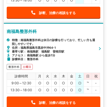
13:30～18:00
○
○
○
○
○
℡
℡
-
診断、治療の相談をする
南福島整形外科
特徴：南福島整形外科は休日の診療を行っており、忙しい方も通
院しやすいです。
住所：福島県福島市黒岩中沖64-1
最寄り駅： 南福島駅 福島駅 曽根田駅
アクセス： 南福島駅 から徒歩7分
診療科目： 整形外科
整形外科
土曜日
診療時間
月
火
水
木
金
土
日
祝
9:00～12:30
○
○
○
○
○
◎
℡
-
13:30～18:00
○
○
○
○
○
◎
℡
-
診断、治療の相談をする