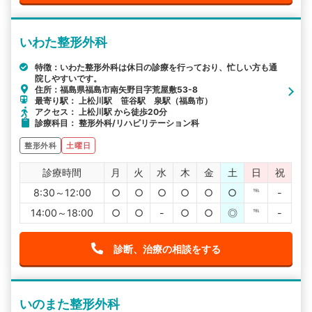
いわた整形外科
特徴：いわた整形外科は休日の診療を行っており、忙しい方も通
院しやすいです。
住所：福島県福島市南矢野目字荒屋敷53-8
最寄り駅： 上松川駅 笹谷駅 泉駅（福島市）
アクセス： 上松川駅 から徒歩20分
診療科目： 整形外科/リハビリテーション科
整形外科
土曜日
診療時間
月
火
水
木
金
土
日
祝
8:30～12:00
○
○
○
○
○
○
℡
-
14:00～18:00
○
○
-
○
○
◎
℡
-
診断、治療の相談をする
いのまた整形外科