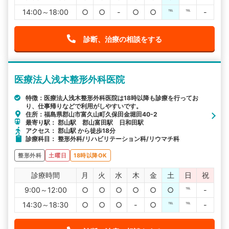
14:00～18:00
○
○
-
○
○
℡
℡
-
診断、治療の相談をする
医療法人浅木整形外科医院
特徴：医療法人浅木整形外科医院は18時以降も診療を行ってお
り、仕事帰りなどで利用がしやすいです。
住所：福島県郡山市富久山町久保田金堀田40-2
最寄り駅： 郡山駅 郡山富田駅 日和田駅
アクセス： 郡山駅 から徒歩18分
診療科目： 整形外科/リハビリテーション科/リウマチ科
整形外科
土曜日
18時以降OK
診療時間
月
火
水
木
金
土
日
祝
9:00～12:00
○
○
○
○
○
○
℡
-
14:30～18:30
○
○
○
-
○
℡
℡
-