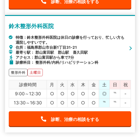
診断、治療の相談をする
鈴木整形外科医院
特徴：鈴木整形外科医院は休日の診療を行っており、忙しい方も
通院しやすいです。
住所：福島県郡山市台新1丁目31-21
最寄り駅： 郡山富田駅 郡山駅 喜久田駅
アクセス：郡山富田駅から車で7分
診療科目： 整形外科/内科/リハビリテーション科
整形外科
土曜日
診療時間
月
火
水
木
金
土
日
祝
9:00～12:30
○
○
○
○
○
◎
℡
-
13:30～16:30
○
○
○
○
○
℡
℡
-
診断、治療の相談をする