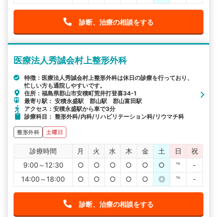
診断、治療の相談をする
医療法人秀誠会村上整形外科
特徴：医療法人秀誠会村上整形外科は休日の診療を行っており、
忙しい方も通院しやすいです。
住所：福島県郡山市安積町荒井打登喜34-1
最寄り駅： 安積永盛駅 郡山駅 郡山富田駅
アクセス：安積永盛駅から車で3分
診療科目： 整形外科/内科/リハビリテーション科/リウマチ科
整形外科
土曜日
診療時間
月
火
水
木
金
土
日
祝
9:00～12:30
○
○
○
○
○
○
℡
-
14:00～18:00
○
○
○
○
○
◎
℡
-
診断、治療の相談をする