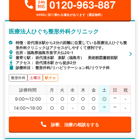
0120-963-887
24h
対応
※050に切り替わる場合があります（通話無料）
医療法人ひぐち整形外科クリニック
特徴：岩代清水駅から2分の距離に位置している医療法人ひぐち整
形外科クリニックはアクセスがしやすくて便利です。
住所：福島県福島市泉字大仏20-1
最寄り駅： 岩代清水駅 泉駅（福島市） 美術館図書館前駅
アクセス： 岩代清水駅 から徒歩2分
診療科目： 整形外科/リハビリテーション科/リウマチ科
整形外科
土曜日
駅チカ
診療時間
月
火
水
木
金
土
日
祝
9:00〜12:00
○
○
○
○
○
◎
℡
-
14:00〜18:00
○
○
-
○
○
℡
℡
-
診断、治療の相談をする