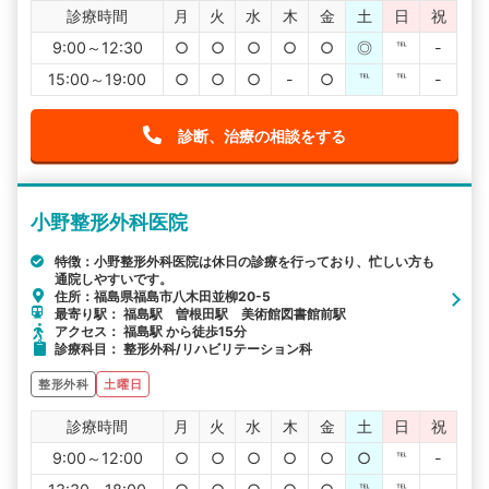
診療時間
月
火
水
木
金
土
日
祝
9:00～12:30
○
○
○
○
○
◎
℡
-
15:00～19:00
○
○
○
-
○
℡
℡
-
診断、治療の相談をする
小野整形外科医院
特徴：小野整形外科医院は休日の診療を行っており、忙しい方も
通院しやすいです。
住所：福島県福島市八木田並柳20-5
最寄り駅： 福島駅 曽根田駅 美術館図書館前駅
アクセス： 福島駅 から徒歩15分
診療科目： 整形外科/リハビリテーション科
整形外科
土曜日
診療時間
月
火
水
木
金
土
日
祝
9:00～12:00
○
○
○
○
○
○
℡
-