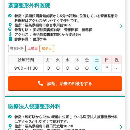
斎藤整形外科医院
特徴：美術館図書館前駅から5分の距離に位置している斎藤整形外
科医院はアクセスがしやすくて便利です。
住所：福島県福島市森合字川前16-5
最寄り駅： 美術館図書館前駅 曽根田駅 福島駅
アクセス： 美術館図書館前駅 から徒歩5分
診療科目： 整形外科
整形外科
土曜日
駅チカ
診療時間
月
火
水
木
金
土
日
祝
9:00～11:30
○
○
○
○
○
○
℡
-
診断、治療の相談をする
医療法人後藤整形外科
特徴：卸町駅から3分の距離に位置している医療法人後藤整形外科
はアクセスがしやすくて便利です。
住所：福島県福島市鎌田門丈壇10-10