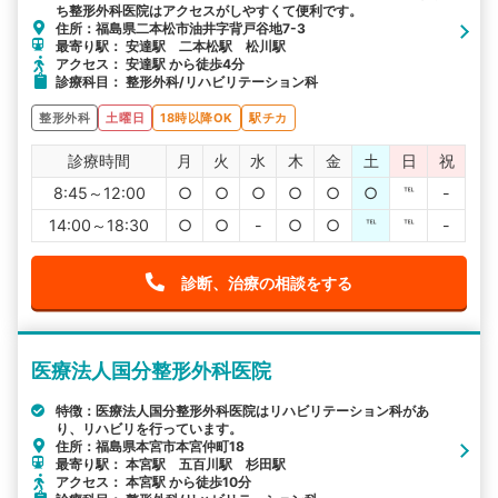
ち整形外科医院はアクセスがしやすくて便利です。
住所：福島県二本松市油井字背戸谷地7-3
最寄り駅： 安達駅 二本松駅 松川駅
アクセス： 安達駅 から徒歩4分
診療科目： 整形外科/リハビリテーション科
整形外科
土曜日
18時以降OK
駅チカ
診療時間
月
火
水
木
金
土
日
祝
8:45～12:00
○
○
○
○
○
○
℡
-
14:00～18:30
○
○
-
○
○
℡
℡
-
診断、治療の相談をする
医療法人国分整形外科医院
特徴：医療法人国分整形外科医院はリハビリテーション科があ
り、リハビリを行っています。
住所：福島県本宮市本宮仲町18
最寄り駅： 本宮駅 五百川駅 杉田駅
アクセス： 本宮駅 から徒歩10分