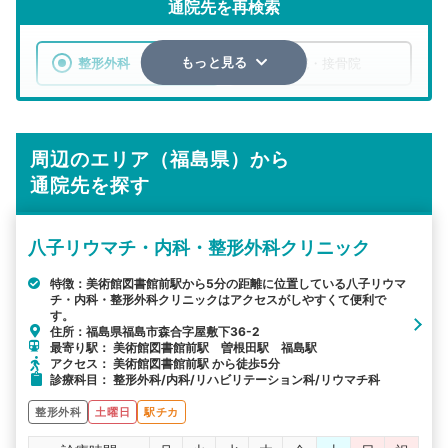
通院先を再検索
整形外科
整骨院・接骨院
もっと見る
エリア
福島県
大沼郡昭和村
周辺のエリア（福島県）から
検索する
通院先を探す
詳細条件で絞り込む
八子リウマチ・内科・整形外科クリニック
その他の検索方法
特徴：美術館図書館前駅から5分の距離に位置している八子リウマ
チ・内科・整形外科クリニックはアクセスがしやすくて便利で
駅から探す
院名から探す
す。
住所：福島県福島市森合字屋敷下36-2
最寄り駅： 美術館図書館前駅 曽根田駅 福島駅
アクセス： 美術館図書館前駅 から徒歩5分
診療科目： 整形外科/内科/リハビリテーション科/リウマチ科
整形外科
土曜日
駅チカ