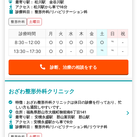
最寄り駅： 松川駅 金谷川駅
アクセス：松川駅から車で16分
診療科目： 整形外科/リハビリテーション科
整形外科
土曜日
診療時間
月
火
水
木
金
土
日
祝
8:30～12:00
○
○
○
○
○
○
℡
-
13:30～17:30
○
○
-
○
◎
℡
℡
-
診断、治療の相談をする
おざわ整形外科クリニック
特徴：おざわ整形外科クリニックは休日の診療を行っており、忙
しい方も通院しやすいです。
住所：福島県郡山市大槻町御前南6丁目141
最寄り駅： 安積永盛駅 郡山富田駅 郡山駅
アクセス：安積永盛駅から車で8分
診療科目： 整形外科/リハビリテーション科/リウマチ科
整形外科
土曜日