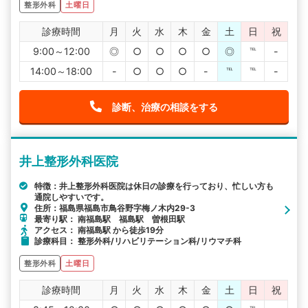
整形外科
土曜日
診療時間
月
火
水
木
金
土
日
祝
9:00～12:00
◎
○
○
○
○
◎
℡
-
14:00～18:00
-
○
○
○
-
℡
℡
-
診断、治療の相談をする
井上整形外科医院
特徴：井上整形外科医院は休日の診療を行っており、忙しい方も
通院しやすいです。
住所：福島県福島市鳥谷野字梅ノ木内29-3
最寄り駅： 南福島駅 福島駅 曽根田駅
アクセス： 南福島駅 から徒歩19分
診療科目： 整形外科/リハビリテーション科/リウマチ科
整形外科
土曜日
診療時間
月
火
水
木
金
土
日
祝