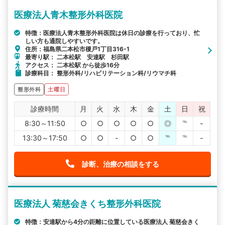
医療法人青木整形外科医院
特徴：医療法人青木整形外科医院は休日の診療を行っており、忙
しい方も通院しやすいです。
住所：福島県二本松市榎戸1丁目316-1
最寄り駅： 二本松駅 安達駅 杉田駅
アクセス： 二本松駅 から徒歩16分
診療科目： 整形外科/リハビリテーション科/リウマチ科
整形外科
土曜日
診療時間
月
火
水
木
金
土
日
祝
8:30～11:50
○
○
○
○
○
◎
℡
-
13:30～17:50
○
○
-
○
○
℡
℡
-
診断、治療の相談をする
医療法人 菊慈会きくち整形外科医院
特徴：安達駅から4分の距離に位置している医療法人 菊慈会きく