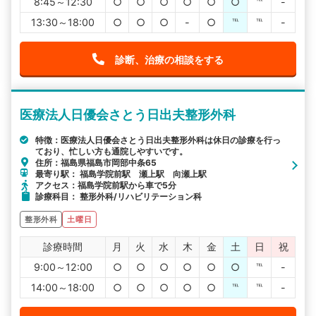
8:45～12:30
○
○
○
○
○
○
℡
-
13:30～18:00
○
○
○
-
○
℡
℡
-
診断、治療の相談をする
医療法人日優会さとう日出夫整形外科
特徴：医療法人日優会さとう日出夫整形外科は休日の診療を行っ
ており、忙しい方も通院しやすいです。
住所：福島県福島市岡部中条65
最寄り駅： 福島学院前駅 瀬上駅 向瀬上駅
アクセス：福島学院前駅から車で5分
診療科目： 整形外科/リハビリテーション科
整形外科
土曜日
診療時間
月
火
水
木
金
土
日
祝
9:00～12:00
○
○
○
○
○
○
℡
-
14:00～18:00
○
○
○
○
○
℡
℡
-