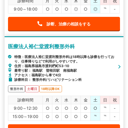
診療時間
月
火
水
木
金
土
日
祝
9:00～18:00
○
○
○
◎
○
◎
℡
-
診断、治療の相談をする
医療法人裕仁堂渡利整形外科
特徴：医療法人裕仁堂渡利整形外科は18時以降も診療を行ってお
り、仕事帰りなどで利用がしやすいです。
住所：福島県福島市渡利椚町53-10
最寄り駅： 福島駅 曽根田駅 南福島駅
アクセス：福島駅から車で4分
診療科目： 整形外科/リハビリテーション科
整形外科
土曜日
18時以降OK
診療時間
月
火
水
木
金
土
日
祝
9:00～12:30
○
○
○
○
○
○
℡
-
15:00～19:00
○
○
○
○
○
℡
℡
-