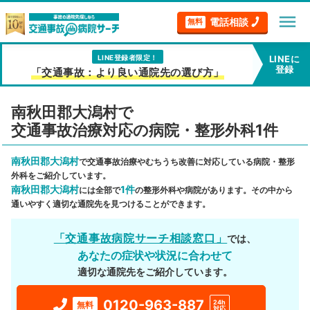
menu
電話相談
無料
LINE登録者限定！
LINEに
登録
「交通事故：より良い通院先の選び方」
南秋田郡大潟村で
交通事故治療対応の病院・整形外科1件
南秋田郡大潟村
で交通事故治療やむちうち改善に対応している病院・整形
外科をご紹介しています。
南秋田郡大潟村
1件
には全部で
の整形外科や病院があります。その中から
通いやすく適切な通院先を見つけることができます。
「交通事故病院サーチ相談窓口」
では、
あなたの症状や状況に合わせて
適切な通院先をご紹介しています。
0120-963-887
24h
無料
対応