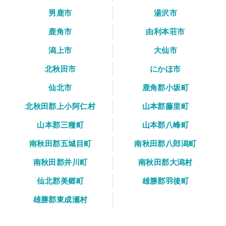
男鹿市
湯沢市
鹿角市
由利本荘市
潟上市
大仙市
北秋田市
にかほ市
仙北市
鹿角郡小坂町
北秋田郡上小阿仁村
山本郡藤里町
山本郡三種町
山本郡八峰町
南秋田郡五城目町
南秋田郡八郎潟町
南秋田郡井川町
南秋田郡大潟村
仙北郡美郷町
雄勝郡羽後町
雄勝郡東成瀬村