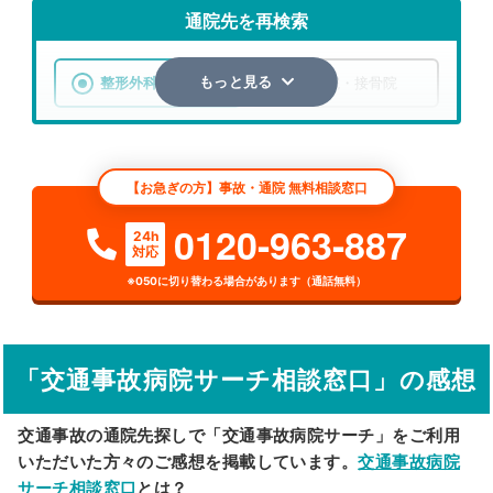
通院先を再検索
整形外科
整骨院・接骨院
もっと見る
エリア
秋田県
南秋田郡大潟村
【お急ぎの方】事故・通院 無料相談窓口
検索する
0120-963-887
24h
対応
詳細条件で絞り込む
※050に切り替わる場合があります（通話無料）
その他の検索方法
駅から探す
院名から探す
「交通事故病院サーチ相談窓口」の感想
交通事故の通院先探しで「交通事故病院サーチ」をご利用
いただいた方々のご感想を掲載しています。
交通事故病院
サーチ相談窓口
とは？