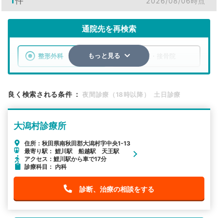
1
件
2026/08/06時点
通院先を再検索
整形外科
整骨院・接骨院
もっと見る
エリア
秋田県
南秋田郡大潟村
良く検索される条件
：
夜間診療（18時以降）
土日診療
検索する
大潟村診療所
詳細条件で絞り込む
住所：秋田県南秋田郡大潟村字中央1-13
最寄り駅： 鯉川駅 船越駅 天王駅
その他の検索方法
アクセス：鯉川駅から車で17分
診療科目： 内科
駅から探す
院名から探す
診断、治療の相談をする