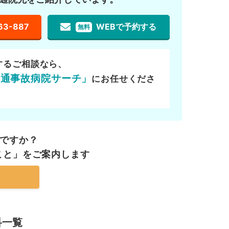
63-887
WEBで予約する
無料
するご相談なら、
交通事故病院サーチ」
にお任せくださ
ですか？
こと」を
ご案内します
科一覧