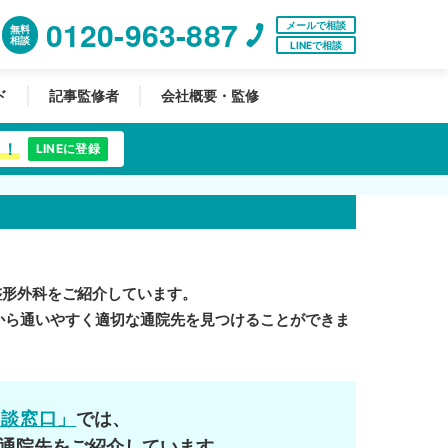
0120-963-887
メールで相談
無料
相談
LINEで相談
ド
記事監修者
会社概要・監修
中！
LINEに登録
整形外科をご紹介しています。
から通いやすく適切な通院先を見つけることができま
相談窓口」
では、
通院先をご紹介しています。