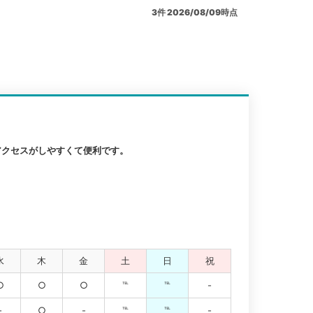
3
件
2026/08/09時点
アクセスがしやすくて便利です。
水
木
金
土
日
祝
○
○
○
℡
℡
-
-
○
-
℡
℡
-