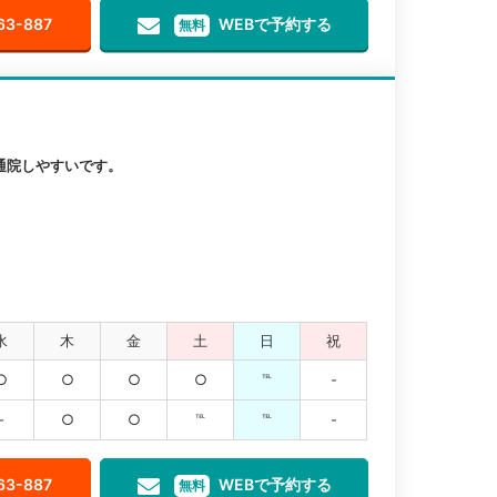
63-887
WEBで予約する
無料
通院しやすいです。
水
木
金
土
日
祝
○
○
○
○
℡
-
-
○
○
℡
℡
-
63-887
WEBで予約する
無料