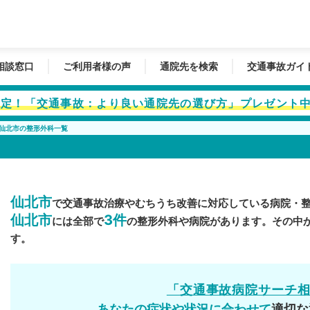
相談窓口
ご利用者様の声
通院先を検索
交通事故ガイ
者限定！「交通事故：より良い通院先の選び方」プレゼント
仙北市の整形外科一覧
仙北市
で交通事故治療やむちうち改善に対応している病院・
仙北市
3件
には全部で
の整形外科や病院があります。その中
す。
「交通事故病院サーチ
あなたの症状や状況に合わせて
適切な