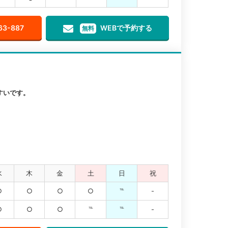
63-887
WEBで予約する
無料
すいです。
水
木
金
土
日
祝
○
○
○
○
℡
-
○
○
○
℡
℡
-