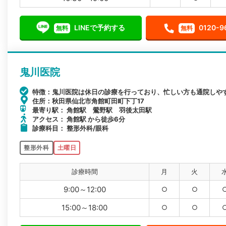
LINEで予約する
0120-9
無料
無料
鬼川医院
特徴：鬼川医院は休日の診療を行っており、忙しい方も通院しや
住所：秋田県仙北市角館町田町下丁17
最寄り駅： 角館駅 鶯野駅 羽後太田駅
アクセス： 角館駅 から徒歩6分
診療科目： 整形外科/眼科
整形外科
土曜日
診療時間
月
火
9:00～12:00
○
○
15:00～18:00
○
○