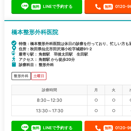
LINEで予約する
0120-9
無料
無料
橋本整形外科医院
特徴：橋本整形外科医院は休日の診療を行っており、忙しい方も
住所：秋田県仙北市田沢湖小松字城廻91-2
最寄り駅： 角館駅 羽後太田駅 生田駅
アクセス： 角館駅 から徒歩20分
診療科目： 整形外科
整形外科
土曜日
診療時間
月
火
8:30～12:30
○
○
13:30～17:30
○
○
LINEで予約する
0120-9
無料
無料