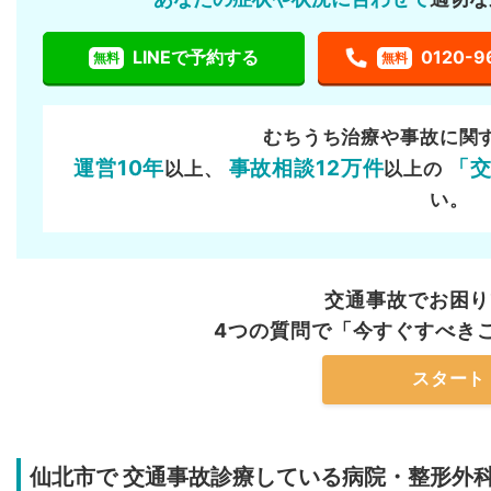
LINEで予約する
0120-9
無料
無料
むちうち治療や事故に関
運営10年
事故相談12万件
「
以上、
以上の
い。
交通事故でお困り
4つの質問で「今すぐすべき
スタート
仙北市で
交通事故診療している病院・整形外