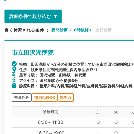
詳細条件で絞り込む
良く検索される条件
：
夜間診療（18時以降）
土日診療
市立田沢湖病院
特徴：田沢湖駅から3分の距離に位置している市立田沢湖病院は
住所：秋田県仙北市田沢湖生保内浮世坂17-1
最寄り駅： 田沢湖駅 刺巻駅 神代駅
アクセス： 田沢湖駅 から徒歩3分
診療科目： 整形外科/内科/脳神経外科/皮膚科/泌尿器科/神経内科
整形外科
18時以降OK
駅チカ
診療時間
月
火
8:30～11:30
○
○
16:30～19:00
-
○