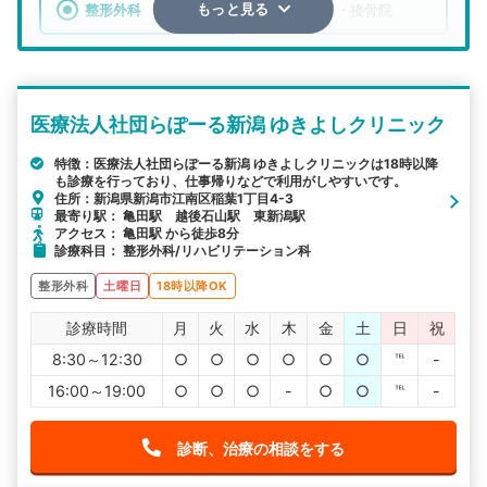
整形外科
整骨院・接骨院
もっと見る
エリア
新潟県
新潟市江南区
医療法人社団らぽーる新潟 ゆきよしクリニック
検索する
特徴：医療法人社団らぽーる新潟 ゆきよしクリニックは18時以降
も診療を行っており、仕事帰りなどで利用がしやすいです。
詳細条件で絞り込む
住所：新潟県新潟市江南区稲葉1丁目4-3
最寄り駅： 亀田駅 越後石山駅 東新潟駅
その他の検索方法
アクセス： 亀田駅 から徒歩8分
診療科目： 整形外科/リハビリテーション科
駅から探す
院名から探す
整形外科
土曜日
18時以降OK
診療時間
月
火
水
木
金
土
日
祝
8:30～12:30
○
○
○
○
○
○
℡
-
16:00～19:00
○
○
○
-
○
○
℡
-
診断、治療の相談をする