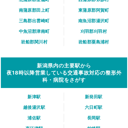
南蒲原郡田上町
東蒲原郡阿賀町
三島郡出雲崎町
南魚沼郡湯沢町
中魚沼郡津南町
刈羽郡刈羽村
岩船郡関川村
岩船郡粟島浦村
新潟県内の主要駅から
夜18時以降営業している交通事故対応の整形外
科・病院をさがす
新津駅
新発田駅
越後湯沢駅
六日町駅
浦佐駅
長岡駅