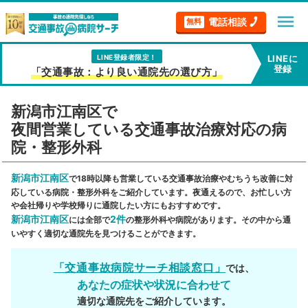
menu
電話相談
無料
LINE登録者限定！
LINEに
登録
「交通事故：より良い通院先の選び方」
新潟市江南区で
夜間営業している交通事故治療対応の病
院・整形外科
新潟市江南区
で18時以降も営業している交通事故治療やむちうち改善に対
応している病院・整形外科をご紹介しています。夜通えるので、お忙しい方
や会社帰りや学校帰りに通院したい方にもおすすめです。
新潟市江南区
2件
には全部で
の整形外科や病院があります。その中から通
いやすく適切な通院先を見つけることができます。
「交通事故病院サーチ相談窓口」
では、
あなたの症状や状況に合わせて
適切な通院先をご紹介しています。