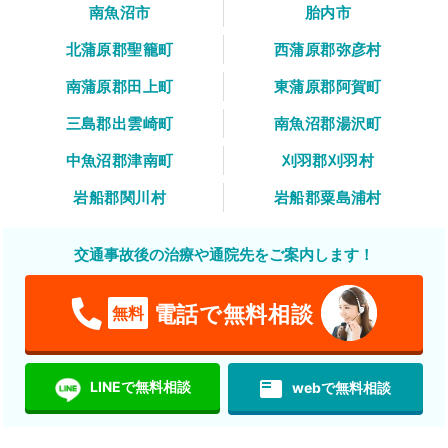
南魚沼市
胎内市
北蒲原郡聖籠町
西蒲原郡弥彦村
南蒲原郡田上町
東蒲原郡阿賀町
三島郡出雲崎町
南魚沼郡湯沢町
中魚沼郡津南町
刈羽郡刈羽村
岩船郡関川村
岩船郡粟島浦村
交通事故後の治療や通院先をご案内します！
電話で無料相談
無料
featured_play_list
LINEで無料相談
webで無料相談