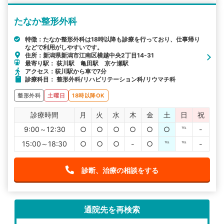
たなか整形外科
特徴：たなか整形外科は18時以降も診療を行っており、仕事帰り
などで利用がしやすいです。
住所：新潟県新潟市江南区横越中央2丁目14-31
最寄り駅： 荻川駅 亀田駅 京ケ瀬駅
アクセス：荻川駅から車で7分
診療科目： 整形外科/リハビリテーション科/リウマチ科
整形外科
土曜日
18時以降OK
診療時間
月
火
水
木
金
土
日
祝
9:00～12:30
○
○
○
○
○
○
℡
-
15:00～18:30
○
○
○
-
○
℡
℡
-
診断、治療の相談をする
通院先を再検索