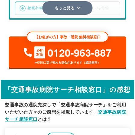
整形外科
整骨院・接骨院
もっと見る
エリア
新潟県
新潟市江南区
【お急ぎの方】事故・通院 無料相談窓口
検索する
0120-963-887
24h
対応
詳細条件で絞り込む
※050に切り替わる場合があります（通話無料）
その他の検索方法
駅から探す
院名から探す
「交通事故病院サーチ相談窓口」の感想
交通事故の通院先探しで「交通事故病院サーチ」をご利用
いただいた方々のご感想を掲載しています。
交通事故病院
サーチ相談窓口
とは？