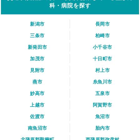
科・病院を探す
新潟市
長岡市
三条市
柏崎市
新発田市
小千谷市
加茂市
十日町市
見附市
村上市
燕市
糸魚川市
妙高市
五泉市
上越市
阿賀野市
佐渡市
魚沼市
南魚沼市
胎内市
北蒲原郡聖籠町
西蒲原郡弥彦村