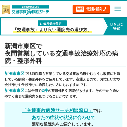
menu
電話相談
無料
LINE登録者限定！
LINEに
登録
「交通事故：より良い通院先の選び方」
新潟市東区で
夜間営業している交通事故治療対応の病
院・整形外科
新潟市東区
で18時以降も営業している交通事故治療やむちうち改善に対応
している病院・整形外科をご紹介しています。夜通えるので、お忙しい方や
会社帰りや学校帰りに通院したい方にもおすすめです。
新潟市東区
2件
には全部で
の整形外科や病院があります。その中から通い
やすく適切な通院先を見つけることができます。
「交通事故病院サーチ相談窓口」
では、
あなたの症状や状況に合わせて
適切な通院先をご紹介しています。