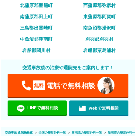
北蒲原郡聖籠町
西蒲原郡弥彦村
南蒲原郡田上町
東蒲原郡阿賀町
三島郡出雲崎町
南魚沼郡湯沢町
中魚沼郡津南町
刈羽郡刈羽村
岩船郡関川村
岩船郡粟島浦村
交通事故後の治療や通院先をご案内します！
電話で無料相談
無料
featured_play_list
LINEで無料相談
webで無料相談
交通事故 通院先検索
全国の整形外科一覧
新潟県の整形外科一覧
新潟市の整形外科一