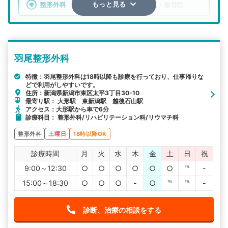
整形外科
整骨院・接骨院
もっと見る
エリア
新潟県
新潟市東区
羽尾整形外科
検索する
特徴：羽尾整形外科は18時以降も診療を行っており、仕事帰りな
どで利用がしやすいです。
詳細条件で絞り込む
住所：新潟県新潟市東区太平3丁目30-10
最寄り駅： 大形駅 東新潟駅 越後石山駅
その他の検索方法
アクセス：大形駅から車で6分
診療科目： 整形外科/リハビリテーション科/リウマチ科
駅から探す
院名から探す
整形外科
土曜日
18時以降OK
診療時間
月
火
水
木
金
土
日
祝
9:00～12:30
○
○
○
○
○
○
℡
-
15:00～18:30
○
○
○
-
○
℡
℡
-
診断、治療の相談をする