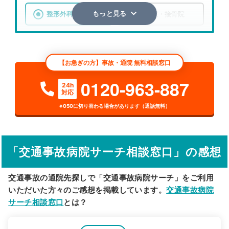
整形外科
整骨院・接骨院
もっと見る
エリア
新潟県
新潟市東区
【お急ぎの方】事故・通院 無料相談窓口
検索する
0120-963-887
24h
対応
詳細条件で絞り込む
※050に切り替わる場合があります（通話無料）
その他の検索方法
駅から探す
院名から探す
「交通事故病院サーチ相談窓口」の感想
交通事故の通院先探しで「交通事故病院サーチ」をご利用
いただいた方々のご感想を掲載しています。
交通事故病院
サーチ相談窓口
とは？