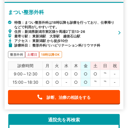
まつい整形外科
特徴：まつい整形外科は18時以降も診療を行っており、仕事帰り
などで利用がしやすいです。
住所：新潟県新潟市東区猿ケ馬場2丁目13-26
最寄り駅： 東新潟駅 大形駅 越後石山駅
アクセス： 東新潟駅 から徒歩10分
診療科目： 整形外科/リハビリテーション科/リウマチ科
整形外科
土曜日
18時以降OK
診療時間
月
火
水
木
金
土
日
祝
9:00～12:30
○
○
○
○
○
○
℡
-
15:00～18:30
○
○
-
○
○
℡
℡
-
診断、治療の相談をする
通院先を再検索