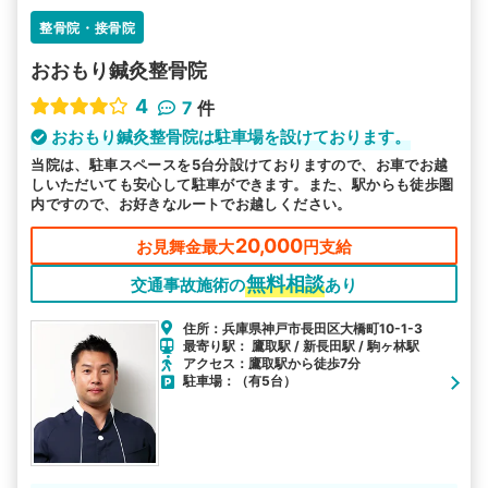
整骨院・接骨院
おおもり鍼灸整骨院
4
7
件
おおもり鍼灸整骨院は駐車場を設けております。
当院は、駐車スペースを5台分設けておりますので、お車でお越
しいただいても安心して駐車ができます。また、駅からも徒歩圏
内ですので、お好きなルートでお越しください。
20,000
お見舞金最大
円支給
無料相談
交通事故施術の
あり
住所：兵庫県神戸市長田区大橋町10-1-3
最寄り駅： 鷹取駅 / 新長田駅 / 駒ヶ林駅
アクセス：鷹取駅から徒歩7分
駐車場：（有5台）