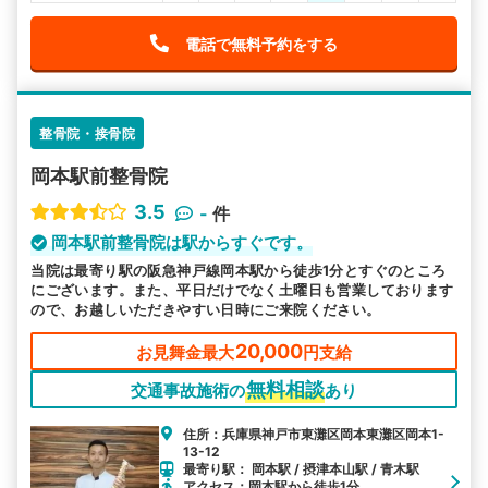
電話で無料予約をする
整骨院・接骨院
岡本駅前整骨院
3.5
-
件
岡本駅前整骨院は駅からすぐです。
当院は最寄り駅の阪急神戸線岡本駅から徒歩1分とすぐのところ
にございます。また、平日だけでなく土曜日も営業しております
ので、お越しいただきやすい日時にご来院ください。
20,000
お見舞金最大
円支給
無料相談
交通事故施術の
あり
住所：兵庫県神戸市東灘区岡本東灘区岡本1-
13-12
最寄り駅： 岡本駅 / 摂津本山駅 / 青木駅
アクセス：岡本駅から徒歩1分