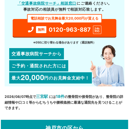
「交通事故病院サーチ」相談窓口
にご連絡ください。
事故対応の相談員が無料で相談対応致します。
電話相談でお見舞金最大20,000円が貰える
0120-963-887
24h
無料
対応
※050に切り替わる場合があります（通話無料）
交通事故病院サーチから
ご予約・通院された方には
20,000
最大
円
のお見舞金支給中！
三宮駅
18件
2026/08/07時点で
には
の整骨院や接骨院があり、整骨院の詳
細情報や口コミ等からむちうちや腰椎捻挫に最適な通院先を見つけることが
できます。
神戸市の区から