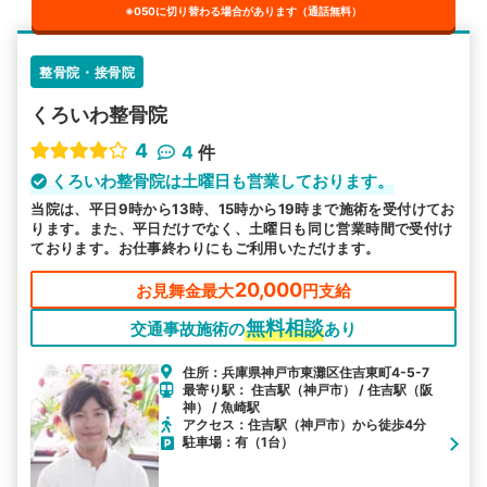
※050に切り替わる場合があります（通話無料）
整骨院・接骨院
くろいわ整骨院
4
4
件
くろいわ整骨院は土曜日も営業しております。
当院は、平日9時から13時、15時から19時まで施術を受付けてお
ります。また、平日だけでなく、土曜日も同じ営業時間で受付け
ております。お仕事終わりにもご利用いただけます。
20,000
お見舞金最大
円支給
無料相談
交通事故施術の
あり
住所：兵庫県神戸市東灘区住吉東町4-5-7
最寄り駅： 住吉駅（神戸市） / 住吉駅（阪
神） / 魚崎駅
アクセス：住吉駅（神戸市）から徒歩4分
駐車場：有（1台）