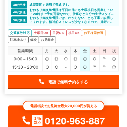
通院期間も適切で普通です。
40代男性
おおもり鍼灸整骨院は平日の他にも土曜祝日も営業してい
40代男性
て20時まで予約可能なので、仕事など自分の生活スタイル
に合わせた通院ができると思います。
おおもり鍼灸整骨院では、わからないことも丁寧に説明し
30代男性
てくれます。精神的ストレスが少なくなるので、施術に専
念できますよね。
交通事故対応
土曜日OK
日祝OK
祝日OK
お子様同伴可
駐車場あり
鍼灸
お見舞金
営業時間
月
火
水
木
金
土
日
祝
9:00～15:00
◎
◎
○
◎
◎
○
℡
◎
15:30～20:00
○
○
-
○
○
℡
℡
◎
電話で無料予約をする
電話相談でお見舞金最大20,000円が貰える
0120-963-887
24h
対応