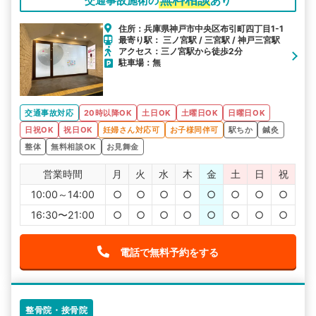
交通事故施術の
あり
住所：兵庫県神戸市中央区布引町四丁目1-1
最寄り駅： 三ノ宮駅 / 三宮駅 / 神戸三宮駅
アクセス：三ノ宮駅から徒歩2分
駐車場：無
交通事故対応
20時以降OK
土日OK
土曜日OK
日曜日OK
日祝OK
祝日OK
妊婦さん対応可
お子様同伴可
駅ちか
鍼灸
整体
無料相談OK
お見舞金
営業時間
月
火
水
木
金
土
日
祝
10:00～14:00
○
○
○
○
○
○
○
○
16:30〜21:00
○
○
○
○
○
○
○
○
電話で無料予約をする
整骨院・接骨院