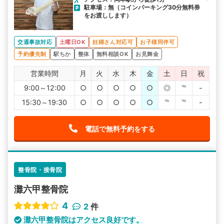
駐車場：無（コインパーキング30分無料券
をお渡しします）
交通事故対応
土曜日OK
妊婦さん対応可
お子様同伴可
予約優先制
駅ちか
整体
無料相談OK
お見舞金
営業時間
月
火
水
木
金
土
日
祝
9:00～12:00
○
○
○
○
○
◎
℡
-
15:30～19:30
○
○
○
○
○
℡
℡
-
電話で無料予約をする
整骨院・接骨院
灘六甲整骨院
4
2
件
灘六甲整骨院はアクセス良好です。