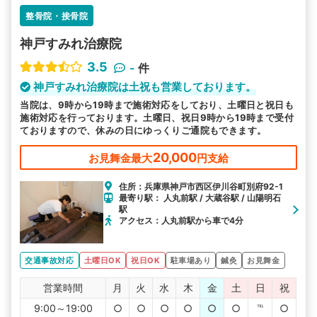
整骨院・接骨院
神戸すみれ治療院
3.5
-
件
神戸すみれ治療院は土祝も営業しております。
当院は、9時から19時まで施術対応をしており、土曜日と祝日も
施術対応を行っております。土曜日、祝日9時から19時まで受付
ておりますので、休みの日にゆっくりご通院もできます。
20,000
お見舞金最大
円支給
住所：兵庫県神戸市西区伊川谷町別府92-1
最寄り駅： 人丸前駅 / 大蔵谷駅 / 山陽明石
駅
アクセス：人丸前駅から車で4分
交通事故対応
土曜日OK
祝日OK
駐車場あり
鍼灸
お見舞金
営業時間
月
火
水
木
金
土
日
祝
9:00～19:00
○
○
○
○
○
○
℡
○