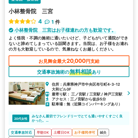
小林整骨院 三宮
4
1
件
小林整骨院 三宮はお子様連れの方も歓迎です。
よく怪我・不調の施術に通いたいけど、子どもがいて通院ができ
ないと諦めてしまっている話聞きます。当院は、お子様をお連れ
の方も大歓迎しているので、気兼ねなくお越しください。
20,000
お見舞金最大
円支給
無料相談
交通事故施術の
あり
住所：兵庫県神戸市中央区布引町4-3-12
大和ビル3F
最寄り駅： 三ノ宮駅 / 三宮駅 / 神戸三宮駅
アクセス：三ノ宮駅から徒歩5分
駐車場：無（近隣コインパーキングあり）
みなさん親切でフレンドリーでとても通いやすくすごく良
20代女性
かった。
事故の対応の仕方や弁護士を使うメリットなどわからない
ことも細かく教えていただいた。
交通事故対応
早朝OK
土曜日OK
お子様同伴可
鍼灸