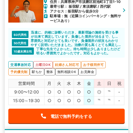
住所：兵庫県神戸市須磨区前池町3丁目1-10
最寄り駅： 板宿駅 / 東須磨駅 / 西代駅
アクセス：板宿駅から徒歩3分
駐車場：無（近隣コインパーキング・無料サ
ービスあり）
迅速に、的確に診断いただき、最新理論の施術を受ける事
60代男性
が出来て満足しています。負傷した箇所が治るまで、しっ
雰囲気と対応がとても良いです。負傷箇所の状況もわかり
かりと通院します。
50代男性
やすく説明いただきました。治療の質も高くとても満足し
ております。
丁寧な先生でよかった。待ち時間は少しありましたけど
10歳未満女性
明るい雰囲気でよかったです。対応もよかった。
交通事故対応
土曜日OK
妊婦さん対応可
お子様同伴可
予約優先制
駅ちか
整体
無料相談OK
お見舞金
営業時間
月
火
水
木
金
土
日
祝
9:00〜12:00
○
○
○
○
○
◎
℡
-
15:00～19:30
○
○
○
○
○
℡
℡
-
電話で無料予約をする