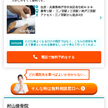
スがしやすくて便利です。
住所：兵庫県神戸市中央区布引町4-3-9
最寄り駅： 三ノ宮駅 / 三宮駅 / 神戸三宮駅
アクセス：三ノ宮駅から徒歩3分
ただ心地よくなるだけの指圧ではなく、こちらの症状を考
30代女性
えて最適といわれる施術をしっかり考えて行ってくれま
す。
早めの復帰を目指すためにまっすぐな姿勢で向き合ってく
れるところがいいと思います。
電話で無料予約をする
どの通院先を選べばよいか分からない...
そんな時は無料相談窓口へ
村山接骨院