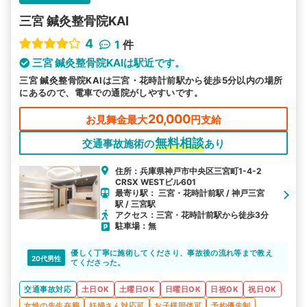
三宮 鍼灸整骨院KAI
4
1
件
三宮 鍼灸整骨院KAIは駅近です。
三宮 鍼灸整骨院KAIは三宮・花時計前駅から徒歩5分以内の場所
にあるので、電車での通院がしやすいです。
20,000
お見舞金最大
円支給
無料相談
交通事故施術の
あり
住所：兵庫県神戸市中央区三宮町1-4-2
CRSX WESTビル601
最寄り駅： 三宮・花時計前駅 / 神戸三宮
駅 / 三宮駅
アクセス：三宮・花時計前駅から徒歩3分
駐車場：無
優しく丁寧に施術してくださり、事故後の流れ等まで教え
20代男性
てくださった。
交通事故対応
土日OK
土曜日OK
日曜日OK
日祝OK
祝日OK
女性の先生在籍
妊婦さん対応可
お子様同伴可
予約優先制