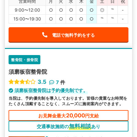
営業時間
月
火
水
木
金
土
日
祝
9:00〜12:00
○
○
○
○
○
◎
℡
-
15:00〜19:30
○
○
○
○
○
℡
℡
-
電話で無料予約をする
整骨院・接骨院
須磨板宿整骨院
3.5
7
件
須磨板宿整骨院は予約優先制です。
当院は、予約優先制を導入しております。皆様の貴重なお時間を
たくさん頂戴することなく、スムーズに施術案内ができます。
20,000
お見舞金最大
円支給
無料相談
交通事故施術の
あり