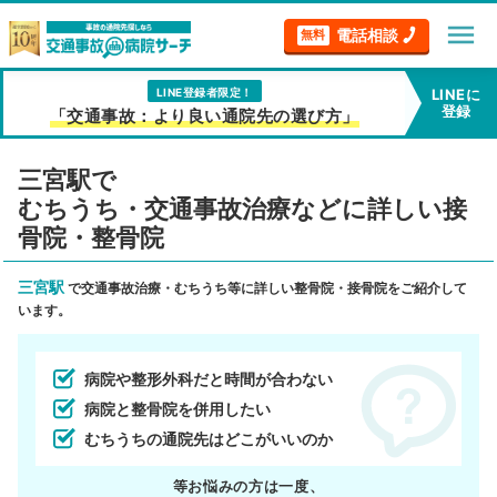
menu
電話相談
無料
LINE登録者限定！
LINEに
登録
「交通事故：より良い通院先の選び方」
三宮駅で
むちうち・交通事故治療などに詳しい接
骨院・整骨院
三宮駅
で交通事故治療・むちうち等に詳しい整骨院・接骨院をご紹介して
います。
病院や整形外科だと時間が合わない
病院と整骨院を併用したい
むちうちの通院先はどこがいいのか
等お悩みの方は一度、