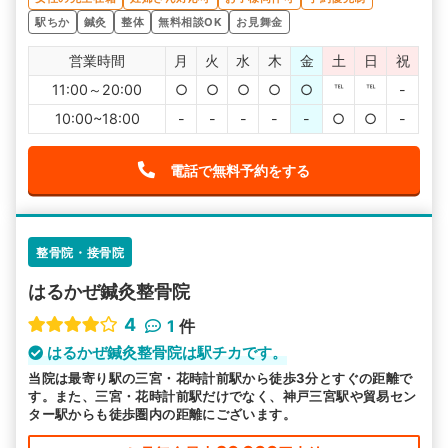
駅ちか
鍼灸
整体
無料相談OK
お見舞金
営業時間
月
火
水
木
金
土
日
祝
11:00～20:00
○
○
○
○
○
℡
℡
-
10:00~18:00
-
-
-
-
-
○
○
-
電話で無料予約をする
整骨院・接骨院
はるかぜ鍼灸整骨院
4
1
件
はるかぜ鍼灸整骨院は駅チカです。
当院は最寄り駅の三宮・花時計前駅から徒歩3分とすぐの距離で
す。また、三宮・花時計前駅だけでなく、神戸三宮駅や貿易セン
ター駅からも徒歩圏内の距離にございます。