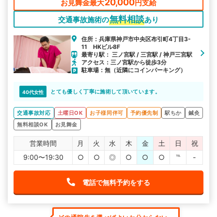
20,000
お見舞金最大
円支給
無料相談
交通事故施術の
あり
住所：兵庫県神戸市中央区布引町4丁目3-
11 HKビル8F
最寄り駅： 三ノ宮駅 / 三宮駅 / 神戸三宮駅
アクセス：三ノ宮駅から徒歩3分
駐車場：無（近隣にコインパーキング）
とても優しく丁寧に施術して頂いています。
40代女性
交通事故対応
土曜日OK
お子様同伴可
予約優先制
駅ちか
鍼灸
無料相談OK
お見舞金
営業時間
月
火
水
木
金
土
日
祝
9:00〜19:30
○
○
◎
○
○
○
℡
-
電話で無料予約をする