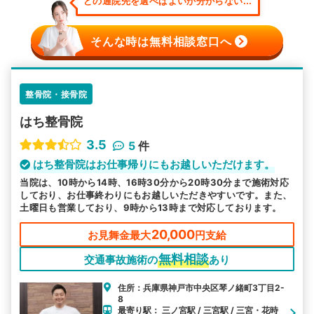
どの通院先を選べばよいか分からない...
そんな時は無料相談窓口へ
整骨院・接骨院
はち整骨院
3.5
5
件
はち整骨院はお仕事帰りにもお越しいただけます。
当院は、10時から14時、16時30分から20時30分まで施術対応
しており、お仕事終わりにもお越しいただきやすいです。また、
土曜日も営業しており、9時から13時まで対応しております。
20,000
お見舞金最大
円支給
無料相談
交通事故施術の
あり
住所：兵庫県神戸市中央区琴ノ緒町3丁目2-
8
最寄り駅： 三ノ宮駅 / 三宮駅 / 三宮・花時