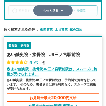
整形外科
整骨院・接骨院
もっと見る
エリア
兵庫県
神戸市中央区
良く検索される条件
：
夜間営業
土日営業
鍼灸対応
検索する
整骨院・接骨院
詳細条件で絞り込む
あい鍼灸院・接骨院 JR三ノ宮駅前院
その他の検索方法
4
-
件
駅から探す
院名から探す
あい鍼灸院・接骨院JR三ノ宮駅前院は、スムーズに施
術が受けられます。
あい鍼灸院・接骨院JR三ノ宮駅前院は、予約制で施術を行って
います。 そのため、患者さまは待ち時間なく、スムーズに施術
が受けられます。
20,000
お見舞金最大
円支給
無料相談