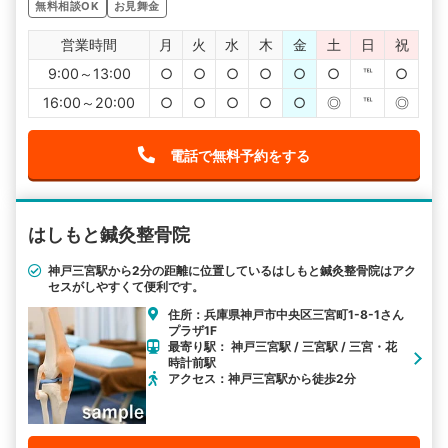
無料相談OK
お見舞金
営業時間
月
火
水
木
金
土
日
祝
9:00～13:00
○
○
○
○
○
○
℡
○
16:00～20:00
○
○
○
○
○
◎
℡
◎
電話で無料予約をする
はしもと鍼灸整骨院
神戸三宮駅から2分の距離に位置しているはしもと鍼灸整骨院はアク
セスがしやすくて便利です。
住所：兵庫県神戸市中央区三宮町1-8-1さん
プラザ1F
最寄り駅： 神戸三宮駅 / 三宮駅 / 三宮・花
時計前駅
アクセス：神戸三宮駅から徒歩2分