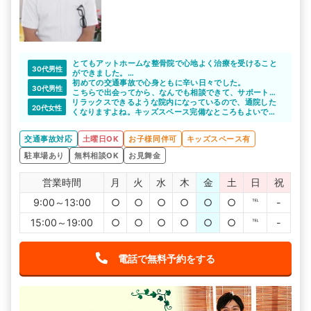
とてもアットホームな整骨院で心地よく治療を受けること
30代男性
ができました。
先生も親しみやすい方で良かったです。
初めての交通事故で心身ともに辛い日々でした。
30代男性
こちらで出会ってから、なんでも相談できて、サポートし
リラックスできるような院内になっているので、通院した
てくださるので本当に有難いです。
20代女性
くなりますよね。キッズスペース完備なところもよいで
完全予約制なのも、スケジュールが立てやすくていいです
す。
ね。
交通事故対応
土曜日OK
お子様同伴可
キッズスペース有
駐車場あり
無料相談OK
お見舞金
営業時間
月
火
水
木
金
土
日
祝
9:00～13:00
○
○
○
○
○
○
℡
-
15:00～19:00
○
○
○
○
○
○
℡
-
電話で無料予約をする