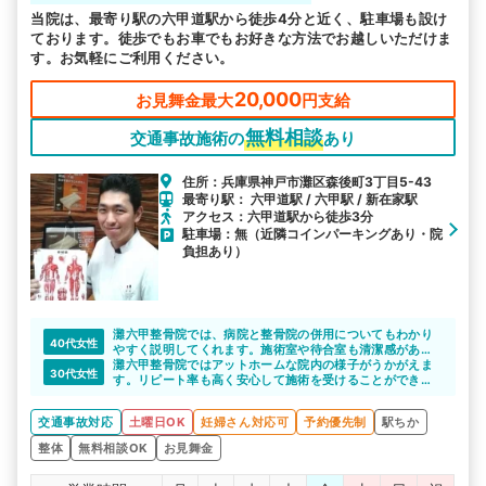
当院は、最寄り駅の六甲道駅から徒歩4分と近く、駐車場も設け
ております。徒歩でもお車でもお好きな方法でお越しいただけま
す。お気軽にご利用ください。
20,000
お見舞金最大
円支給
無料相談
交通事故施術の
あり
住所：兵庫県神戸市灘区森後町3丁目5-43
最寄り駅： 六甲道駅 / 六甲駅 / 新在家駅
アクセス：六甲道駅から徒歩3分
駐車場：無（近隣コインパーキングあり・院
負担あり）
灘六甲整骨院では、病院と整骨院の併用についてもわかり
40代女性
やすく説明してくれます。施術室や待合室も清潔感があ
り、綺麗なので通いたくなりますよね。
灘六甲整骨院ではアットホームな院内の様子がうかがえま
30代女性
す。リピート率も高く安心して施術を受けることができま
す。
交通事故対応
土曜日OK
妊婦さん対応可
予約優先制
駅ちか
整体
無料相談OK
お見舞金