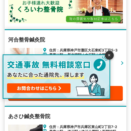
河合整骨鍼灸院
住所：兵庫県神戸市灘区大石東町3丁目5-3
×
最寄り駅： 新在家駅 / 大石駅 / 六甲道駅
アクセス：新在家駅から徒歩6分
電話で無料予約をする
あさひ鍼灸整骨院
住所：兵庫県神戸市兵庫区東山町2丁目7-2