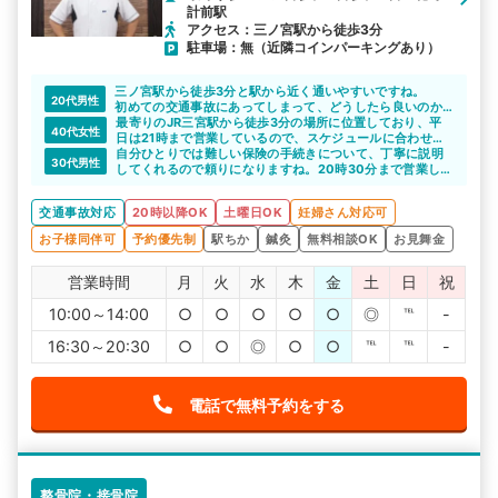
計前駅
アクセス：三ノ宮駅から徒歩3分
駐車場：無（近隣コインパーキングあり）
三ノ宮駅から徒歩3分と駅から近く通いやすいですね。
20代男性
初めての交通事故にあってしまって、どうしたら良いのか
わからなくなることもありますよね。はち整骨院では、わ
最寄りのJR三宮駅から徒歩3分の場所に位置しており、平
40代女性
からない点があれば、一から教えてくれますし、説明もわ
日は21時まで営業しているので、スケジュールに合わせて
かりやすいので頼りになると思いますよ。
通院できますね。
自分ひとりでは難しい保険の手続きについて、丁寧に説明
30代男性
してくれるので頼りになりますね。20時30分まで営業して
いるので、自分の予定に合わせて通院できるところもよい
と思います。
交通事故対応
20時以降OK
土曜日OK
妊婦さん対応可
お子様同伴可
予約優先制
駅ちか
鍼灸
無料相談OK
お見舞金
営業時間
月
火
水
木
金
土
日
祝
10:00～14:00
○
○
○
○
○
◎
℡
-
16:30～20:30
○
○
◎
○
○
℡
℡
-
電話で無料予約をする
整骨院・接骨院