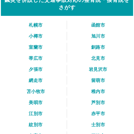
さがす
札幌市
函館市
小樽市
旭川市
室蘭市
釧路市
帯広市
北見市
夕張市
岩見沢市
網走市
留萌市
苫小牧市
稚内市
美唄市
芦別市
江別市
赤平市
紋別市
士別市