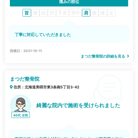
痛みの部位
首
腰
頭
肘
手首
背中
肩
腕
膝
足
丁寧に対応していただきました
投稿日：2021-10-11
まつだ整骨院の詳細を見る
まつだ整骨院
住所：北海道美唄市東3条南5丁目3-42
綺麗な院内で施術を受けられました
40代
女性