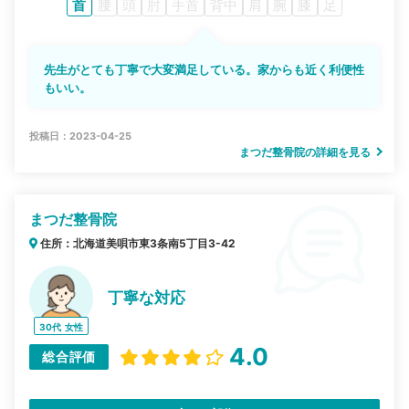
首
腰
頭
肘
手首
背中
肩
腕
膝
足
先生がとても丁寧で大変満足している。家からも近く利便性
もいい。
投稿日：2023-04-25
まつだ整骨院の詳細を見る
まつだ整骨院
住所：北海道美唄市東3条南5丁目3-42
丁寧な対応
30代
女性
4.0
総合評価