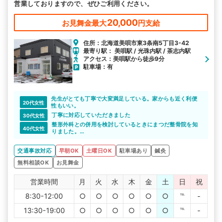
営業しておりますので、ぜひご利用ください。
20,000
お見舞金最大
円支給
住所：北海道美唄市東3条南5丁目3-42
最寄り駅： 美唄駅 / 光珠内駅 / 茶志内駅
アクセス：美唄駅から徒歩9分
駐車場：有
先生がとても丁寧で大変満足している。家からも近く利便
20代女性
性もいい。
丁寧に対応していただきました
30代女性
整形外科との併用を検討しているときにまつだ整骨院を知
40代女性
りました。
綺麗で清潔感のある院内で施術を受けられます。
車での通院も可能なのが嬉しいポイントですね。
交通事故対応
早朝OK
土曜日OK
駐車場あり
鍼灸
無料相談OK
お見舞金
営業時間
月
火
水
木
金
土
日
祝
8:30-12:00
○
○
○
○
○
○
℡
-
13:30-19:00
○
○
○
○
○
○
℡
-