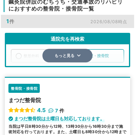
鍼灸院併設のむちうち・交通事故のリハビリ
におすすめの整骨院・接骨院一覧
1
件
2026/08/08時点
通院先を再検索
整形外科
整骨院・接骨院
もっと見る
エリア
北海道
美唄市
検索する
整骨院・接骨院
まつだ整骨院
詳細条件で絞り込む
4.5
7
件
その他の検索方法
まつだ整骨院は土曜日も対応しております。
当院は平日8時30分から12時、13時30分から16時30分まで施
駅から探す
院名から探す
術対応を行っております。また、土曜日も8時30分から12時まで