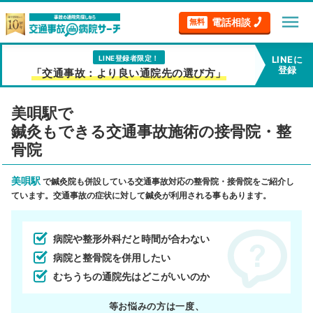
menu
電話相談
無料
LINE登録者限定！
LINEに
登録
「交通事故：より良い通院先の選び方」
美唄駅で
鍼灸もできる交通事故施術の接骨院・整
骨院
美唄駅
で鍼灸院も併設している交通事故対応の整骨院・接骨院をご紹介し
ています。交通事故の症状に対して鍼灸が利用される事もあります。
病院や整形外科だと時間が合わない
病院と整骨院を併用したい
むちうちの通院先はどこがいいのか
等お悩みの方は一度、