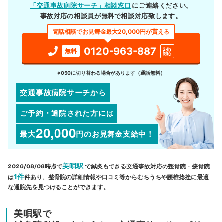
「交通事故病院サーチ」相談窓口
にご連絡ください。
事故対応の相談員が無料で相談対応致します。
電話相談でお見舞金最大20,000円が貰える
0120-963-887
24h
無料
対応
※050に切り替わる場合があります（通話無料）
交通事故病院サーチから
ご予約・通院された方には
20,000
最大
円
のお見舞金支給中！
美唄駅
2026/08/08時点で
で鍼灸もできる交通事故対応の整骨院・接骨院
1件
は
件あり、整骨院の詳細情報や口コミ等からむちうちや腰椎捻挫に最適
な通院先を見つけることができます。
美唄駅で