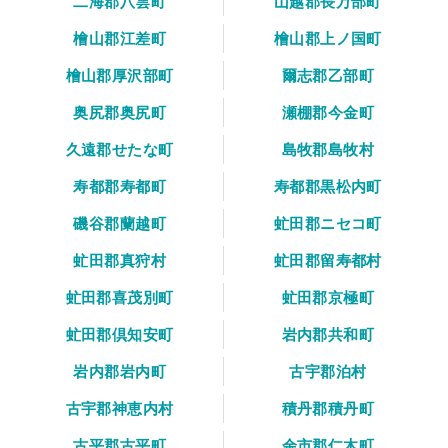
二海郡八雲町
山越郡長万部町
檜山郡江差町
檜山郡上ノ国町
檜山郡厚沢部町
爾志郡乙部町
奥尻郡奥尻町
瀬棚郡今金町
久遠郡せたな町
島牧郡島牧村
寿都郡寿都町
寿都郡黒松内町
磯谷郡蘭越町
虻田郡ニセコ町
虻田郡真狩村
虻田郡留寿都村
虻田郡喜茂別町
虻田郡京極町
虻田郡倶知安町
岩内郡共和町
岩内郡岩内町
古宇郡泊村
古宇郡神恵内村
積丹郡積丹町
古平郡古平町
余市郡仁木町