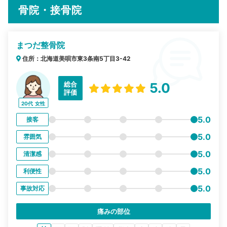
骨院・接骨院
まつだ整骨院
住所：北海道美唄市東3条南5丁目3-42
総合
5.0
評価
20代
女性
5.0
接客
5.0
雰囲気
5.0
清潔感
5.0
利便性
5.0
事故対応
痛みの部位