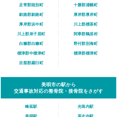
足寄郡陸別町
十勝郡浦幌町
釧路郡釧路町
厚岸郡厚岸町
厚岸郡浜中町
川上郡標茶町
川上郡弟子屈町
阿寒郡鶴居村
白糠郡白糠町
野付郡別海町
標津郡中標津町
標津郡標津町
目梨郡羅臼町
美唄市の駅から
交通事故対応の整骨院・接骨院をさがす
峰延駅
光珠内駅
美唄駅
茶志内駅