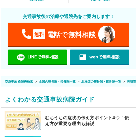
交通事故後の治療や通院先をご案内します！
電話で無料相談
無料
featured_play_list
LINEで無料相談
webで無料相談
交通事故 通院先検索
全国の整骨院・接骨院一覧
北海道の整骨院・接骨院一覧
美唄市
よくわかる交通事故病院ガイド
むちうちの症状の伝え方ポイント4つ！伝
え方が重要な理由も解説