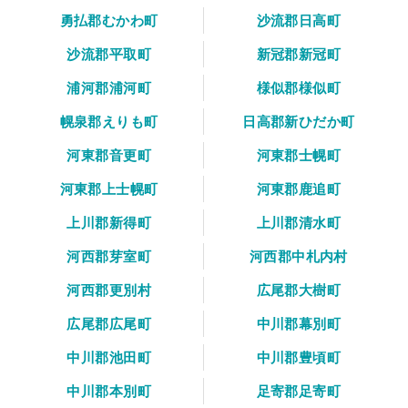
勇払郡むかわ町
沙流郡日高町
沙流郡平取町
新冠郡新冠町
浦河郡浦河町
様似郡様似町
幌泉郡えりも町
日高郡新ひだか町
河東郡音更町
河東郡士幌町
河東郡上士幌町
河東郡鹿追町
上川郡新得町
上川郡清水町
河西郡芽室町
河西郡中札内村
河西郡更別村
広尾郡大樹町
広尾郡広尾町
中川郡幕別町
中川郡池田町
中川郡豊頃町
中川郡本別町
足寄郡足寄町