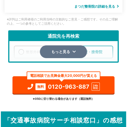
まつだ整骨院の詳細を見る
※評判はご利用者様のご利用当時の主観的なご意見・ご感想です。その点ご理解
の上、一つの参考としてご活用ください。
通院先を再検索
整形外科
整骨院・接骨院
もっと見る
エリア
北海道
美唄市
電話相談でお見舞金最大20,000円が貰える
検索する
0120-963-887
24h
無料
対応
詳細条件で絞り込む
※050に切り替わる場合があります（通話無料）
その他の検索方法
「交通事故病院サーチ相談窓口」の感想
駅から探す
院名から探す