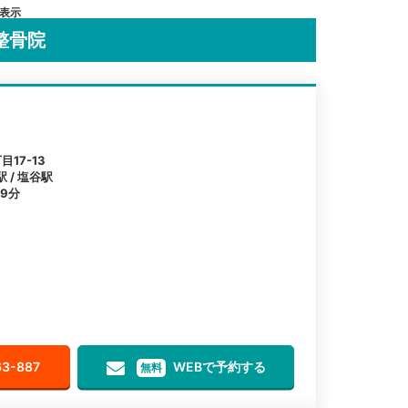
を表示
整骨院
17-13
 / 塩谷駅
9分
63-887
WEBで予約する
無料