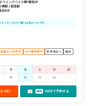
2 ウイングベイ小樽1番街2F
小樽駅 / 朝里駅
徒歩6分
わり？だったけど感じは良かったです。
妊婦さん対応可
お子様同伴可
駐車場あり
鍼灸
木
金
土
日
祝
○
○
◎
◎
-
63-887
WEBで予約する
無料