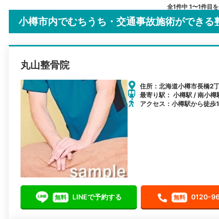
全1件中 1〜1件目
小樽市内でむちうち・交通事故施術ができる
丸山整骨院
住所：北海道小樽市長橋2丁目
最寄り駅： 小樽駅 / 南小樽駅
アクセス：小樽駅から徒歩1
LINEで予約する
0120-9
無料
無料