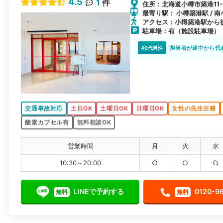
4.5
1
件
住所：北海道小樽市築港11-
最寄り駅： 小樽築港駅 / 南
アクセス：小樽築港駅から
駐車場：有（施設駐車場）
担当者が途中から代
40代男性
交通事故対応
土日OK
土曜日OK
日曜日OK
女性の先生在籍
酸素カプセル有
無料相談OK
営業時間
月
火
水
10:30～20:00
○
○
○
LINEで予約する
0120-9
無料
無料