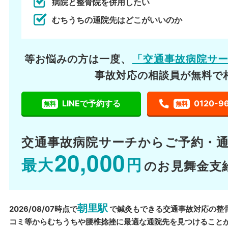
病院と整骨院を併用したい
むちうちの通院先はどこがいいのか
等お悩みの方は一度、
「交通事故病院サ
事故対応の相談員が無料で
LINEで予約する
0120-9
無料
無料
交通事故病院サーチから
ご予約・
20,000
最大
円
のお見舞金支
朝里駅
2026/08/07時点で
で鍼灸もできる交通事故対応の整
コミ等からむちうちや腰椎捻挫に最適な通院先を見つけること