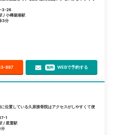
3-26
駅 / 小樽築港駅
歩3分
63-887
WEBで予約する
無料
離に位置している久原接骨院はアクセスがしやすくて便
7-1
 / 星置駅
3分