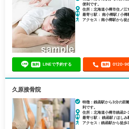
便利です。
住所：北海道小樽市住ノ江1-
最寄り駅： 南小樽駅 / 小樽
アクセス：南小樽駅から徒
LINEで予約する
0120-9
無料
無料
久原接骨院
特徴：銭函駅から3分の距
利です。
住所：北海道小樽市銭函2-3
最寄り駅： 銭函駅 / ほしみ駅
アクセス：銭函駅から徒歩