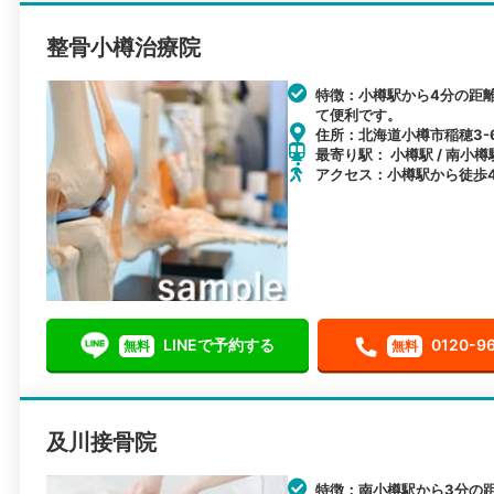
整骨小樽治療院
特徴：小樽駅から4分の距
て便利です。
住所：北海道小樽市稲穂3-6
最寄り駅： 小樽駅 / 南小樽
アクセス：小樽駅から徒歩
LINEで予約する
0120-9
無料
無料
及川接骨院
特徴：南小樽駅から3分の