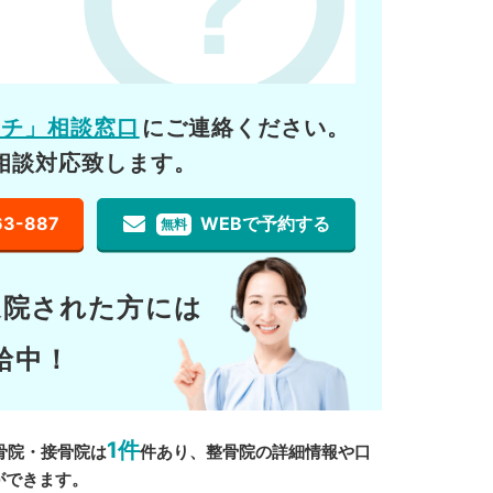
ーチ」相談窓口
にご連絡ください。
相談対応致します。
63-887
WEBで予約する
無料
通院された方には
給中！
1件
骨院・接骨院は
件あり、整骨院の詳細情報や口
ができます。