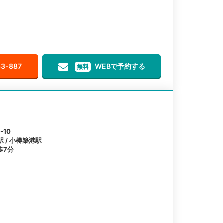
63-887
WEBで予約する
無料
-10
駅 / 小樽築港駅
歩7分