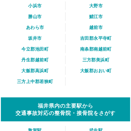
小浜市
大野市
勝山市
鯖江市
あわら市
越前市
坂井市
吉田郡永平寺町
今立郡池田町
南条郡南越前町
丹生郡越前町
三方郡美浜町
大飯郡高浜町
大飯郡おおい町
三方上中郡若狭町
福井県内の主要駅から
交通事故対応の整骨院・接骨院をさがす
敦賀駅
武生駅