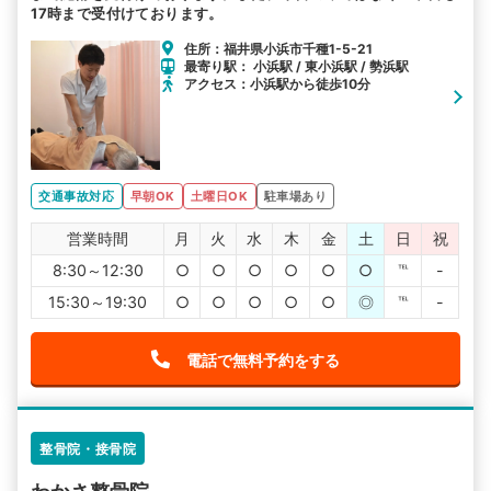
17時まで受付けております。
住所：福井県小浜市千種1-5-21
最寄り駅： 小浜駅 / 東小浜駅 / 勢浜駅
アクセス：小浜駅から徒歩10分
交通事故対応
早朝OK
土曜日OK
駐車場あり
営業時間
月
火
水
木
金
土
日
祝
8:30～12:30
○
○
○
○
○
○
℡
-
15:30～19:30
○
○
○
○
○
◎
℡
-
電話で無料予約をする
整骨院・接骨院