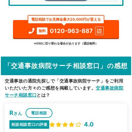
エリア
福井県
小浜市
電話相談でお見舞金最大20,000円が貰える
検索する
0120-963-887
24h
無料
対応
詳細条件で絞り込む
※050に切り替わる場合があります（通話無料）
その他の検索方法
「交通事故病院サーチ相談窓口」の感想
駅から探す
院名から探す
交通事故の通院先探しで「交通事故病院サーチ」をご利用
いただいた方々のご感想を掲載しています。
交通事故病院
サーチ相談窓口
とは？
R
電話相談
さん
4.0
相談相談窓口の評価