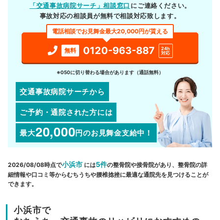
「交通事故病院サーチ」相談窓口
にご連絡ください。
事故対応の相談員が無料で相談対応致します。
電話相談でお見舞金最大20,000円が貰える
0120-963-887
24h
無料
対応
※050に切り替わる場合があります（通話無料）
交通事故病院サーチから
ご予約・通院された方には
20,000
最大
円
のお見舞金支給中！
小浜市
5件
2026/08/08時点で
には
の整骨院や接骨院があり、整骨院の詳
細情報や口コミ等からむちうちや腰椎捻挫に最適な通院先を見つけることが
できます。
小浜市で