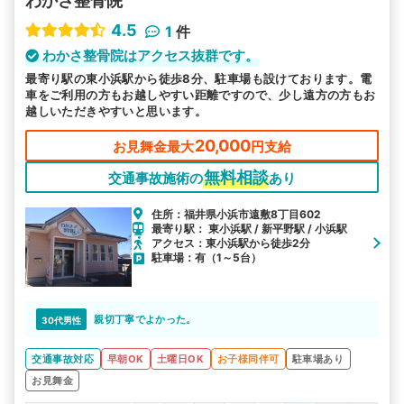
わかさ整骨院
4.5
1
件
わかさ整骨院はアクセス抜群です。
最寄り駅の東小浜駅から徒歩8分、駐車場も設けております。電
車をご利用の方もお越しやすい距離ですので、少し遠方の方もお
越しいただきやすいと思います。
20,000
お見舞金最大
円支給
無料相談
交通事故施術の
あり
住所：福井県小浜市遠敷8丁目602
最寄り駅： 東小浜駅 / 新平野駅 / 小浜駅
アクセス：東小浜駅から徒歩2分
駐車場：有（1～5台）
親切丁寧でよかった。
30代男性
交通事故対応
早朝OK
土曜日OK
お子様同伴可
駐車場あり
お見舞金