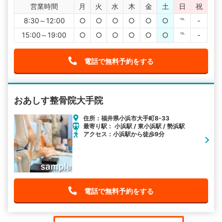
営業時間
月
火
水
木
金
土
日
祝
8:30～12:00
○
○
○
○
○
○
℡
-
15:00～19:00
○
○
○
○
○
○
℡
-
電話で無料予約をする
おあしす整骨院大手院
住所：福井県小浜市大手町8-33
最寄り駅： 小浜駅 / 東小浜駅 / 勢浜駅
アクセス：小浜駅から徒歩9分
電話で無料予約をする