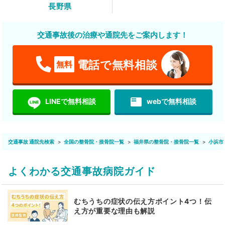
長野県
交通事故後の治療や通院先をご案内します！
電話で無料相談
無料
featured_play_list
LINEで無料相談
webで無料相談
交通事故 通院先検索
全国の整骨院・接骨院一覧
福井県の整骨院・接骨院一覧
小浜市
よくわかる交通事故病院ガイド
むちうちの症状の伝え方ポイント4つ！伝
え方が重要な理由も解説