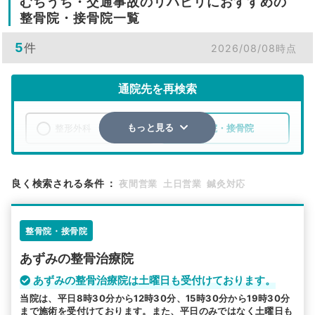
むちうち・交通事故のリハビリにおすすめの
整骨院・接骨院一覧
5
件
2026/08/08時点
通院先を再検索
整形外科
整骨院・接骨院
もっと見る
エリア
福井県
小浜市
良く検索される条件
：
夜間営業
土日営業
鍼灸対応
検索する
整骨院・接骨院
詳細条件で絞り込む
あずみの整骨治療院
その他の検索方法
あずみの整骨治療院は土曜日も受付けております。
駅から探す
院名から探す
当院は、平日8時30分から12時30分、15時30分から19時30分
まで施術を受付けております。また、平日のみではなく土曜日も