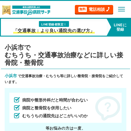
menu
電話相談
無料
LINE登録者限定！
LINEに
登録
「交通事故：より良い通院先の選び方」
小浜市で
むちうち・交通事故治療などに詳しい接
骨院・整骨院
小浜市
で交通事故治療・むちうち等に詳しい整骨院・接骨院をご紹介して
います。
病院や整形外科だと時間が合わない
病院と整骨院を併用したい
むちうちの通院先はどこがいいのか
等お悩みの方は一度、