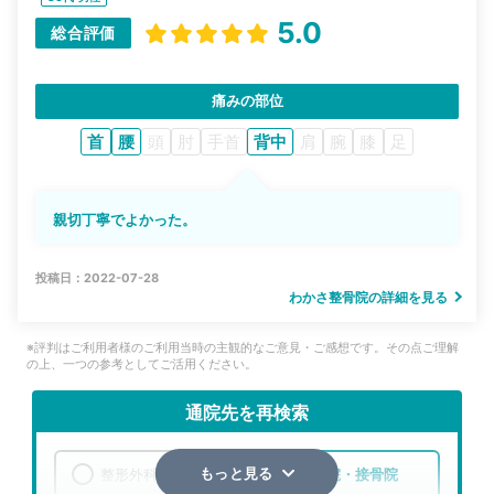
5.0
総合評価
痛みの部位
首
腰
頭
肘
手首
背中
肩
腕
膝
足
親切丁寧でよかった。
投稿日：2022-07-28
わかさ整骨院の詳細を見る
※評判はご利用者様のご利用当時の主観的なご意見・ご感想です。その点ご理解
の上、一つの参考としてご活用ください。
通院先を再検索
整形外科
整骨院・接骨院
もっと見る