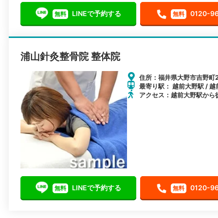
LINEで予約する
0120-9
無料
無料
浦山針灸整骨院 整体院
住所：福井県大野市吉野町20
最寄り駅： 越前大野駅 / 越
アクセス：越前大野駅から
LINEで予約する
0120-9
無料
無料