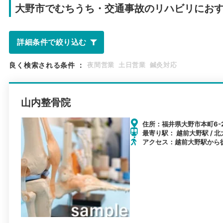
大野市で
むちうち・交通事故のリハビリにお
詳細条件で絞り込む
良く検索される条件
：
夜間営業
土日営業
鍼灸対応
山内整骨院
住所：福井県大野市本町6-
最寄り駅： 越前大野駅 / 北
アクセス：越前大野駅から徒