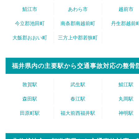
鯖江市
あわら市
越前市
今立郡池田町
南条郡南越前町
丹生郡越前
大飯郡おおい町
三方上中郡若狭町
福井県内の主要駅から
交通事故対応の整骨
敦賀駅
武生駅
鯖江駅
森田駅
春江駅
丸岡駅
田原町駅
福大前西福井駅
神明駅