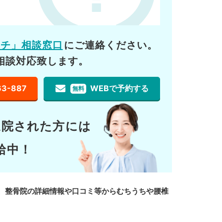
ーチ」相談窓口
にご連絡ください。
相談対応致します。
63-887
WEBで予約する
無料
通院された方には
給中！
、整骨院の詳細情報や口コミ等からむちうちや腰椎