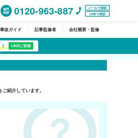
0120-963-887
メールで相談
無料
相談
LINEで相談
事故ガイド
記事監修者
会社概要・監修
中！
LINEに登録
をご紹介しています。