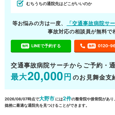
むちうちの通院先はどこがいいのか
等お悩みの方は一度、
「交通事故病院サ
事故対応の相談員が無料で
LINEで予約する
0120-9
無料
無料
交通事故病院サーチから
ご予約・
20,000
最大
円
のお見舞金支
大野市
2件
2026/08/07時点で
には
の整骨院や接骨院があり
捻挫に最適な通院先を見つけることができます。