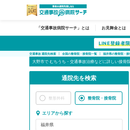
「交通事故病院サーチ」とは
お見舞金とは
LINE登録
交通事故 通院先検索
全国の整骨院・接骨院一覧
福井県の整骨院・接
大野市で
むちうち・交通事故治療などに詳しい接骨
通院先を検索
整形外科
整骨院・接骨院
エリアから探す
福井県